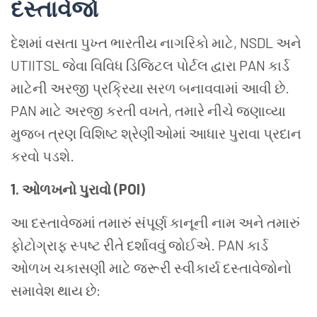
દસ્તાવેજો
દેશમાં વસતા પુખ્ત ભારતીય નાગરિકો માટે, NSDL અને
UTIITSL જેવા વિવિધ ડિજિટલ પોર્ટલ દ્વારા PAN કાર્ડ
માટેની અરજી પ્રક્રિયા સરળ બનાવવામાં આવી છે.
PAN માટે અરજી કરતી વખતે, તમારે નીચે જણાવ્યા
મુજબ ત્રણ વિશિષ્ટ શ્રેણીઓમાં આધાર પુરાવા પ્રદાન
કરવો પડશે.
1. ઓળખનો પુરાવો (POI)
આ દસ્તાવેજમાં તમારું સંપૂર્ણ કાનૂની નામ અને તમારું
ફોટોગ્રાફ સ્પષ્ટ રીતે દર્શાવવું જોઈએ. PAN કાર્ડ
ઓળખ ચકાસણી માટે જરૂરી સ્વીકાર્ય દસ્તાવેજોનો
સમાવેશ થાય છે: