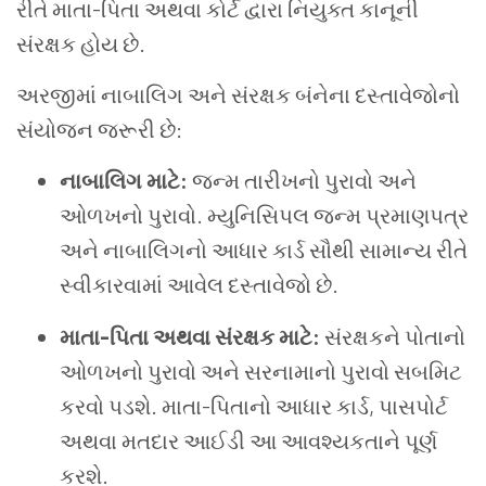
રીતે માતા-પિતા અથવા કોર્ટ દ્વારા નિયુક્ત કાનૂની
સંરક્ષક હોય છે.
અરજીમાં નાબાલિગ અને સંરક્ષક બંનેના દસ્તાવેજોનો
સંયોજન જરૂરી છે:
નાબાલિગ માટે:
જન્મ તારીખનો પુરાવો અને
ઓળખનો પુરાવો. મ્યુનિસિપલ જન્મ પ્રમાણપત્ર
અને નાબાલિગનો આધાર કાર્ડ સૌથી સામાન્ય રીતે
સ્વીકારવામાં આવેલ દસ્તાવેજો છે.
માતા-પિતા અથવા સંરક્ષક માટે:
સંરક્ષકને પોતાનો
ઓળખનો પુરાવો અને સરનામાનો પુરાવો સબમિટ
કરવો પડશે. માતા-પિતાનો આધાર કાર્ડ, પાસપોર્ટ
અથવા મતદાર આઈડી આ આવશ્યકતાને પૂર્ણ
કરશે.