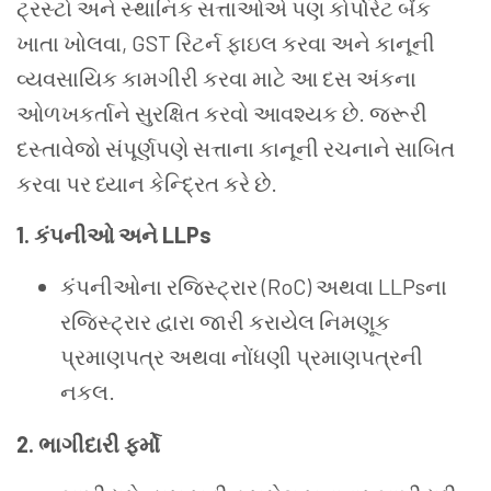
ટ્રસ્ટો અને સ્થાનિક સત્તાઓએ પણ કોર્પોરેટ બેંક
ખાતા ખોલવા, GST રિટર્ન ફાઇલ કરવા અને કાનૂની
વ્યવસાયિક કામગીરી કરવા માટે આ દસ અંકના
ઓળખકર્તાને સુરક્ષિત કરવો આવશ્યક છે. જરૂરી
દસ્તાવેજો સંપૂર્ણપણે સત્તાના કાનૂની રચનાને સાબિત
કરવા પર ધ્યાન કેન્દ્રિત કરે છે.
1. કંપનીઓ અને LLPs
કંપનીઓના રજિસ્ટ્રાર (RoC) અથવા LLPsના
રજિસ્ટ્રાર દ્વારા જારી કરાયેલ નિમણૂક
પ્રમાણપત્ર અથવા નોંધણી પ્રમાણપત્રની
નકલ.
2. ભાગીદારી ફર્મો