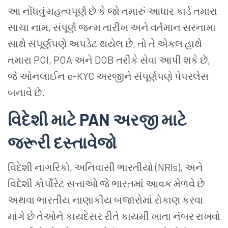
આ નોંધવું મહત્વપૂર્ણ છે કે જો તમારું આધાર કાર્ડ તમારા
સાચા નામ, સંપૂર્ણ જન્મ તારીખ અને વર્તમાન સરનામા
સાથે સંપૂર્ણપણે અપડેટ થયેલ છે, તો તે એકલ હાથે
તમારા POI, POA અને DOB તરીકે સેવા આપી શકે છે,
જે ઓનલાઈન e-KYC અરજીને સંપૂર્ણપણે પેપરલેસ
બનાવે છે.
વિદેશી માટે PAN અરજી માટે
જરૂરી દસ્તાવેજો
વિદેશી નાગરિકો, અનિવાસી ભારતીયો (NRIs), અને
વિદેશી કોર્પોરેટ સત્તાઓ જે ભારતમાં આવક મેળવે છે
અથવા ભારતીય નાણાકીય બજારોમાં રોકાણ કરવા
માંગે છે તેઓને કાયદેસર રીતે કાયમી ખાતા નંબર રાખવો