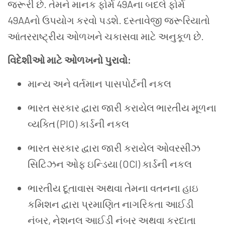
જરૂરી છે. તેમને માનક ફોર્મ 49Aના બદલે ફોર્મ
49AAનો ઉપયોગ કરવો પડશે. દસ્તાવેજી જરૂરિયાતો
આંતરરાષ્ટ્રીય ઓળખને ચકાસવા માટે અનુકૂળ છે.
વિદેશીઓ માટે ઓળખનો પુરાવો:
માન્ય અને વર્તમાન પાસપોર્ટની નકલ
ભારત સરકાર દ્વારા જારી કરાયેલ ભારતીય મૂળના
વ્યક્તિ (PIO) કાર્ડની નકલ
ભારત સરકાર દ્વારા જારી કરાયેલ ઓવરસીઝ
સિટિઝન ઓફ ઇન્ડિયા (OCI) કાર્ડની નકલ
ભારતીય દૂતાવાસ અથવા તેમના વતનના હાઇ
કમિશન દ્વારા પ્રમાણિત નાગરિકતા આઈડી
નંબર, નેશનલ આઈડી નંબર અથવા કરદાતા