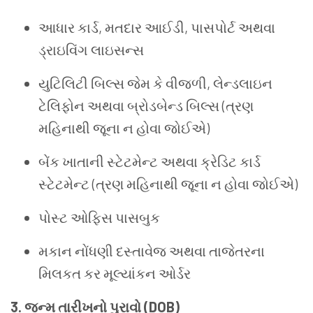
આધાર કાર્ડ, મતદાર આઈડી, પાસપોર્ટ અથવા
ડ્રાઇવિંગ લાઇસન્સ
યુટિલિટી બિલ્સ જેમ કે વીજળી, લેન્ડલાઇન
ટેલિફોન અથવા બ્રોડબેન્ડ બિલ્સ (ત્રણ
મહિનાથી જૂના ન હોવા જોઈએ)
બેંક ખાતાની સ્ટેટમેન્ટ અથવા ક્રેડિટ કાર્ડ
સ્ટેટમેન્ટ (ત્રણ મહિનાથી જૂના ન હોવા જોઈએ)
પોસ્ટ ઓફિસ પાસબુક
મકાન નોંધણી દસ્તાવેજ અથવા તાજેતરના
મિલકત કર મૂલ્યાંકન ઓર્ડર
3. જન્મ તારીખનો પુરાવો (DOB)