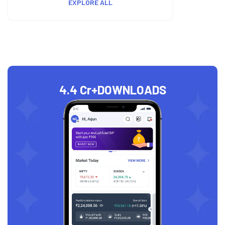
EXPLORE ALL
4.4 Cr+
DOWNLOADS