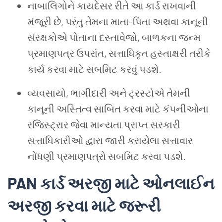
નાબાલિગોને કાયદેસર રીતે આ કાર્ડ રાખવાની
મંજૂરી છે, પરંતુ તેમના માતા-પિતા અથવા કાનૂની
સંરક્ષકોએ પોતાના દસ્તાવેજો, બાળકના જન્મ
પ્રમાણપત્ર ઉપરાંત, સત્તાધિકૃત હસ્તાક્ષરી તરીકે
કાર્ય કરવા માટે સબમિટ કરવું પડશે.
વ્યવસાયો, ભાગીદારી અને ટ્રસ્ટોએ તેમની
કાનૂની અસ્તિત્વ સાબિત કરવા માટે કંપનીઓના
રજિસ્ટ્રાર જેવા માન્યતા પ્રાપ્ત સરકારી
સત્તાધિકારીઓ દ્વારા જારી કરાયેલા સત્તાવાર
નોંધણી પ્રમાણપત્રો સબમિટ કરવા પડશે.
PAN કાર્ડ અરજી માટે ઓનલાઈન
અરજી કરવા માટે જરૂરી