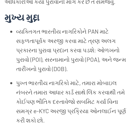
અધિકારીઓ કયા પુરાવાની માંગ કરે છે તે સમજવું.
મુખ્ય મુદ્દા
વ્યક્તિગત ભારતીય નાગરિકોને PAN માટે
સફળતાપૂર્વક અરજી કરવા માટે ત્રણ અલગ
પ્રકારના પુરાવા પ્રદાન કરવા પડશે: ઓળખનો
પુરાવો (POI), સરનામાનો પુરાવો (POA), અને જન્મ
તારીખનો પુરાવો (DOB).
પુખ્ત ભારતીય નાગરિકો માટે, તમારા મોબાઇલ
નંબરને તમારા આધાર કાર્ડ સાથે લિંક કરવાથી તમે
કોઈપણ ભૌતિક દસ્તાવેજો સબમિટ કર્યા વિના
સમગ્ર e-KYC અરજી પ્રક્રિયા ઓનલાઈન પૂર્ણ
કરી શકો છો.