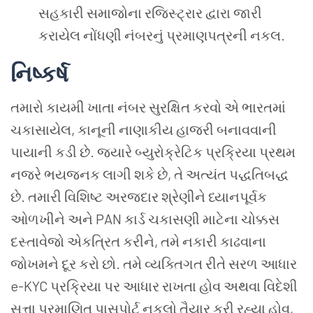
સહકારી સમાજોના રજિસ્ટ્રાર દ્વારા જારી
કરાયેલ નોંધણી નંબરનું પ્રમાણપત્રની નકલ.
નિષ્કર્ષ
તમારો કાયમી ખાતા નંબર સુરક્ષિત કરવો એ ભારતમાં
ચકાસાયેલ, કાનૂની નાણાકીય હાજરી બનાવવાની
પાયાની કડી છે. જ્યારે બ્યુરોક્રેટિક પ્રક્રિયા પ્રથમ
નજરે ભયજનક લાગી શકે છે, તે અત્યંત પદ્ધતિબદ્ધ
છે. તમારી વિશિષ્ટ અરજદાર શ્રેણીને ધ્યાનપૂર્વક
ઓળખીને અને PAN કાર્ડ ચકાસણી માટેના ચોક્કસ
દસ્તાવેજો એકત્રિત કરીને, તમે નકારી કાઢવાના
જોખમને દૂર કરો છો. તમે વ્યક્તિગત રીતે સરળ આધાર
e-KYC પ્રક્રિયા પર આધાર રાખતા હોવ અથવા વિદેશી
સત્તા પ્રમાણિત પાસપોર્ટ નકલો તૈયાર કરી રહ્યા હોવ,