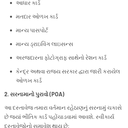
આધાર કાર્ડ
મતદાર ઓળખ કાર્ડ
માન્ય પાસપોર્ટ
માન્ય ડ્રાઇવિંગ લાઇસન્સ
અરજદારના ફોટોગ્રાફ સાથેનો રેશન કાર્ડ
કેન્દ્ર અથવા રાજ્ય સરકાર દ્વારા જારી કરાયેલ
ઓળખ કાર્ડ
2. સરનામાનો પુરાવો (POA)
આ દસ્તાવેજ તમારા વર્તમાન રહેઠાણનું સરનામું ચકાસે
છે જ્યાં ભૌતિક કાર્ડ પહોંચાડવામાં આવશે. સ્વીકાર્ય
દસ્તાવેજોનો સમાવેશ થાય છે: