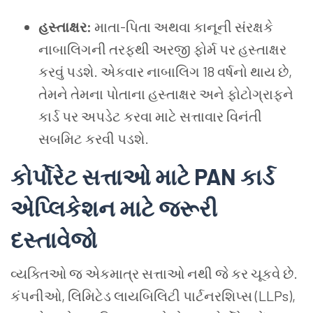
હસ્તાક્ષર:
માતા-પિતા અથવા કાનૂની સંરક્ષકે
નાબાલિગની તરફથી અરજી ફોર્મ પર હસ્તાક્ષર
કરવું પડશે. એકવાર નાબાલિગ 18 વર્ષનો થાય છે,
તેમને તેમના પોતાના હસ્તાક્ષર અને ફોટોગ્રાફને
કાર્ડ પર અપડેટ કરવા માટે સત્તાવાર વિનંતી
સબમિટ કરવી પડશે.
કોર્પોરેટ સત્તાઓ માટે PAN કાર્ડ
એપ્લિકેશન માટે જરૂરી
દસ્તાવેજો
વ્યક્તિઓ જ એકમાત્ર સત્તાઓ નથી જે કર ચૂકવે છે.
કંપનીઓ, લિમિટેડ લાયબિલિટી પાર્ટનરશિપ્સ (LLPs),