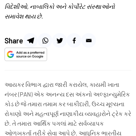
વિદેશીઓ, નાબાલિકો અને કોર્પોરેટ સંસ્થાઓનો
સમાવેશ થાય છે.
Share
આયકર વિભાગ દ્વારા જારી કરાયેલ, કાયમી ખાતા
નંબર (PAN) એક અનન્ય દસ અંકનો અલ્ફાન્યુમેરિક
કોડ છે જે તમારા તમામ કર બાકીદારી, ઉચ્ચ મૂલ્યના
રોકાણો અને મહત્વપૂર્ણ નાણાકીય વ્યવહારોને ટ્રેક કરે
છે. તે તમારા આર્થિક પગલાં માટે સર્વવ્યાપક
ઓળખકર્તા તરીકે સેવા આપે છે. આધુનિક ભારતીય