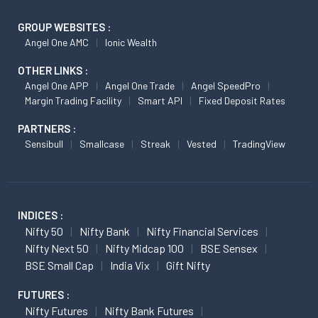
GROUP WEBSITES :
Angel One AMC
Ionic Wealth
OTHER LINKS :
Angel One APP
Angel One Trade
Angel SpeedPro
Margin Trading Facility
Smart API
Fixed Deposit Rates
PARTNERS :
Sensibull
Smallcase
Streak
Vested
TradingView
INDICES :
Nifty 50
Nifty Bank
Nifty Financial Services
Nifty Next 50
Nifty Midcap 100
BSE Sensex
BSE Small Cap
India Vix
Gift Nifty
FUTURES :
Nifty Futures
Nifty Bank Futures