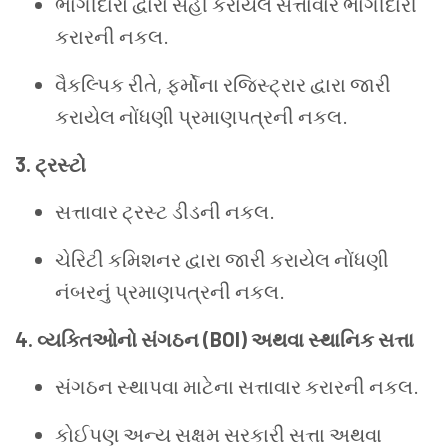
ભાગીદારો દ્વારા સહી કરાયેલ સત્તાવાર ભાગીદારી
કરારની નકલ.
વૈકલ્પિક રીતે, ફર્મોના રજિસ્ટ્રાર દ્વારા જારી
કરાયેલ નોંધણી પ્રમાણપત્રની નકલ.
3. ટ્રસ્ટો
સત્તાવાર ટ્રસ્ટ ડીડની નકલ.
ચેરિટી કમિશનર દ્વારા જારી કરાયેલ નોંધણી
નંબરનું પ્રમાણપત્રની નકલ.
4. વ્યક્તિઓનો સંગઠન (BOI) અથવા સ્થાનિક સત્તા
સંગઠન સ્થાપવા માટેના સત્તાવાર કરારની નકલ.
કોઈપણ અન્ય સક્ષમ સરકારી સત્તા અથવા