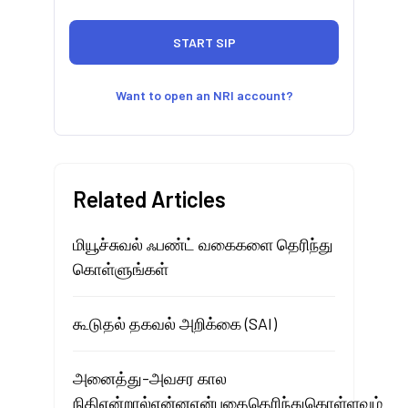
Want to open an NRI account?
Related Articles
மியூச்சுவல் ஃபண்ட் வகைகளை தெரிந்து
கொள்ளுங்கள்
கூடுதல் தகவல் அறிக்கை (SAI)
அனைத்து-அவசர கால
நிதிஎன்றால்என்னஎன்பதைதெரிந்துகொள்ளவும்