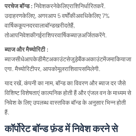
परचेज बॉन्ड :
निवेशकरनेकेलिएराशिनिर्धारितकरें.
उदाहरणकेलिए, अगरआप 5 वर्षोंकीअवधिकेलिए 7%
वार्षिककूपनदरवालाबॉन्डखरीदतेहैं,
तोआपनिवेशकीगईराशिपरवार्षिकब्याज़अर्जितकरेंगे.
ब्याज और मैच्योरिटी :
ब्याजसीधेआपकेडीमैटअकाउंटसेजुड़ेबैंकअकाउंटमेंजमाकियाजा
एगा. मैच्योरिटीपर, आपकोमूलराशिवापसमिलेगी.
याद रखें, कंपनी का नाम, बॉन्ड का विवरण और ब्याज दर जैसे
विशिष्ट विशेषताएं काल्पनिक होती हैं और एंजल वन के माध्यम से
निवेश के लिए उपलब्ध वास्तविक बॉन्ड के अनुसार भिन्न होती
हैं.
कॉर्पोरेट बॉन्ड फ़ंड में निवेश करने से