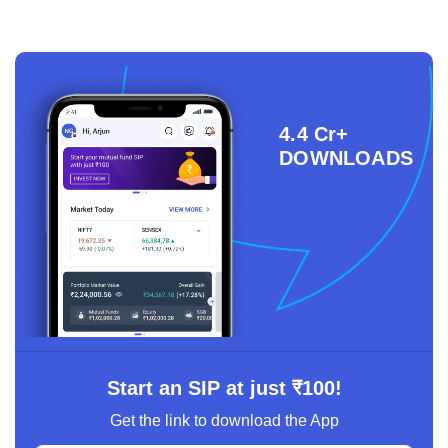
4.4 Cr+
DOWNLOADS
Start an SIP at just ₹100!
Get the link to download the App