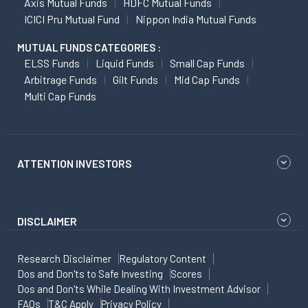
Axis Mutual Funds
HDFC Mutual Funds
ICICI Pru Mutual Fund
Nippon India Mutual Funds
MUTUAL FUNDS CATEGORIES :
ELSS Funds
Liquid Funds
Small Cap Funds
Arbitrage Funds
Gilt Funds
Mid Cap Funds
Multi Cap Funds
ATTENTION INVESTORS
DISCLAIMER
Research Disclaimer
Regulatory Content
Dos and Don'ts to Safe Investing
Scores
Dos and Don'ts While Dealing With Investment Advisor
FAQs
T&C Apply
Privacy Policy