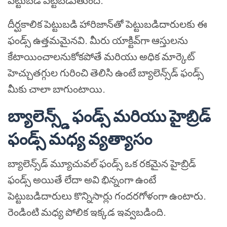
పెట్టుబడి పెట్టబడుతుంది.
దీర్ఘకాలిక పెట్టుబడి హారిజాన్‌తో పెట్టుబడిదారులకు ఈ
ఫండ్స్ ఉత్తమమైనవి. మీరు యాక్టివ్‌గా ఆస్తులను
కేటాయించాలనుకోకపోతే మరియు అధిక మార్కెట్
హెచ్చుతగ్గుల గురించి తెలిసి ఉంటే బ్యాలెన్స్‌డ్ ఫండ్స్
మీకు చాలా బాగుంటాయి.
బ్యాలెన్స్డ్ ఫండ్స్ మరియు హైబ్రిడ్
ఫండ్స్ మధ్య వ్యత్యాసం
బ్యాలెన్స్‌డ్ మ్యూచువల్ ఫండ్స్ ఒక రకమైన హైబ్రిడ్
ఫండ్స్ అయితే లేదా అవి భిన్నంగా ఉంటే
పెట్టుబడిదారులు కొన్నిసార్లు గందరగోళంగా ఉంటారు.
రెండింటి మధ్య పోలిక ఇక్కడ ఇవ్వబడింది.