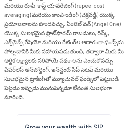
మరియు రూపీ-కాస్ట్ యావరేజింగ్ (rupee-cost
averaging) మరియు కాంపౌండింగ్ (చక్రవడ్డీ) యొక్క
ప్రయోజనాలను పొందవచ్చు. ఏంజెల్ వన్ (Angel One)
యొక్క సులభమైన ప్లాట్‌ఫారమ్ రాబడులు, రిస్క్,
ఎక్స్‌పెన్స్ రేషియో మరియు రేటింగ్‌ల ఆధారంగా ఫండ్స్‌ను
పోల్చడానికి మీకు సహాయపడుతుంది, తద్వారా మీరు మీ
ఆర్థిక లక్ష్యాలకు సరిపోయే పథకాలను ఎంచుకోవచ్చు.
పేపర్‌లెస్ ఆన్‌బోర్డింగ్, ఇన్‌స్టంట్ సిప్ సెటప్ మరియు
సులభమైన ట్రాకింగ్‌తో మ్యూచువల్ ఫండ్స్‌లో పెట్టుబడి
పెట్టడం ఇప్పుడు మునుపెన్నడూ లేనంత సులభంగా
మారింది.
Grow your wealth with SIP