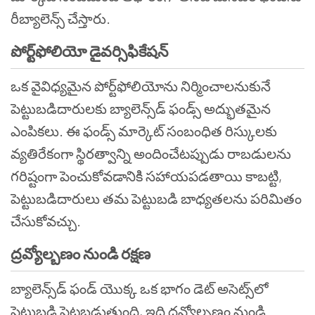
రీబ్యాలెన్స్ చేస్తారు.
పోర్ట్‌ఫోలియో డైవర్సిఫికేషన్
ఒక వైవిధ్యమైన పోర్ట్‌ఫోలియోను నిర్మించాలనుకునే
పెట్టుబడిదారులకు బ్యాలెన్స్‌డ్ ఫండ్స్ అద్భుతమైన
ఎంపికలు. ఈ ఫండ్స్ మార్కెట్ సంబంధిత రిస్కులకు
వ్యతిరేకంగా స్థిరత్వాన్ని అందించేటప్పుడు రాబడులను
గరిష్టంగా పెంచుకోవడానికి సహాయపడతాయి కాబట్టి,
పెట్టుబడిదారులు తమ పెట్టుబడి బాధ్యతలను పరిమితం
చేసుకోవచ్చు.
ద్రవ్యోల్బణం నుండి రక్షణ
బ్యాలెన్స్‌డ్ ఫండ్ యొక్క ఒక భాగం డెట్ అసెట్స్‌లో
పెట్టుబడి పెట్టబడుతుంది, ఇది ద్రవ్యోల్బణం నుండి