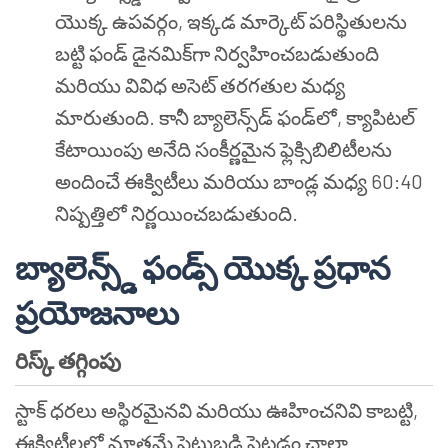
యొక్క ఉపవర్గం, ఇక్కడ మార్కెట్ పరిస్థితులను
బట్టి ఫండ్ డైనమిక్‌గా నిర్వహించబడుతుంది
మరియు వివిధ అసెట్ తరగతుల మధ్య
మారుతుంది. కానీ బ్యాలెన్స్‌డ్ ఫండ్‌లో, క్యాపిటల్
కేటాయింపు అనేది సంకీర్ణమైన ఫ్లెక్సిబిలిటీలను
అందించే ఈక్విటీలు మరియు బాండ్ల మధ్య 60:40
నిష్పత్తిలో నిర్ణయించబడుతుంది.
బ్యాలెన్స్డ్ ఫండ్స్ యొక్క ప్రధాన
ప్రయోజనాలు
రిస్క్ తగ్గింపు
స్టాక్ ధరలు అస్థిరమైనవి మరియు ఊహించనివి కాబట్టి,
ఈక్విటీలలో మాత్రమే పెట్టుబడి పెట్టడం చాలా