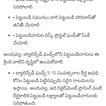
సరిపోలాలి.
• పెట్టుబడి సమయం వారి పెట్టుబడి హారిజాన్‌తో
తనిఖీ చేయాలి.
•
పెట్టుబడిదారుల రిస్క్ ప్రొఫైల్ ఫండ్‌తో సింక్
చేయాలి
అందువల్ల, బ్యాలెన్స్‌డ్ ఫండ్స్‌లోని పెట్టుబడిదారులు ఈ
క్రింది వాటిని దృష్టిలో ఉంచుకోవాలి.
•
బ్యాలెన్స్‌డ్ ఫండ్స్ 5-10 సంవత్సరాల దీర్ఘ అవధి
కోసం పెట్టుబడి పెట్టినప్పుడు సరైన రాబడులను
ఇస్తాయి. అందువల్ల, ఇది రిటైర్‌మెంట్ ప్లానింగ్ వంటి
దీర్ఘకాలిక పెట్టుబడి లక్ష్యాలతో పెట్టుబడిదారులకు
సరిపోతుంది.