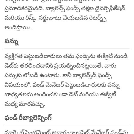
ప్రమాదకరమైనది. బ్యాలెన్స్ ఫండ్స్ తక్షణ డైవర్సిఫికేషన్
మరియు రిస్క్-సర్దుబాటు చేయబడిన రిటర్న్స్
అందిస్తాయి.
పన్ను
వ్యక్తిగత పెట్టుబడిదారులు తమ ఫండ్స్‌ను ఈక్విటీ నుండి
డెట్‌కు తరలించడానికి ప్రయత్నించినట్లయితే, వారు
పన్నుకు లోబడి ఉంటారు. కానీ బ్యాలెన్స్‌డ్ ఫండ్స్
విషయంలో, ఫండ్ మేనేజర్ పెట్టుబడిదారులకు పన్ను
బాధ్యతలను అందించకుండా డెట్ మరియు ఈక్విటీ
మధ్య మారవచ్చు.
ఫండ్ రీబ్యాలెన్సింగ్
మార్కెట్ సెంటిమెంట్ ఆధారంగా అసెట్ మేనేజర్ ఫండ్‌ను