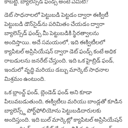
కాబట్టి, బ్యాలెన్స్‌డ్ ఫండ్స్ అంటే ఏమిటి?
డెట్ సాధనాలలో పెట్టుబడి పెట్టడం ద్వారా ఈక్విటీ
పెట్టుబడి డౌన్‌సైడ్‌ను పరిమితం చేయడం ద్వారా
బ్యాలెన్స్‌డ్ ఫండ్స్ మీ పెట్టుబడికి స్థిరత్వాలను
అందిస్తాయి. అదే సమయంలో, ఇది ఈక్విటీలలో
క్యాపిటల్ అప్రిసియేషన్ ద్వారా డెట్ ఫండ్స్ కంటే అధిక
రాబడులను జనరేట్ చేస్తుంది. ఇది ఒక హైబ్రిడ్ ఫండ్,
ఇందులో వృద్ధి మరియు డబ్బు మార్కెట్ సాధనాల
మిశ్రమం ఉంటుంది.
ఒక బ్లాంచ్డ్ ఫండ్, బ్లెండెడ్ ఫండ్ అని కూడా
పిలువబడుతుంది, ఈక్విటీలు మరియు బాండ్లతో కూడిన
బ్యాలెన్స్డ్ పోర్ట్‌ఫోలియోను పెట్టుబడిదారులకు
అందిస్తుంది. ఇది బుల్ మార్కెట్లో క్యాపిటల్ అప్రిసియేషన్