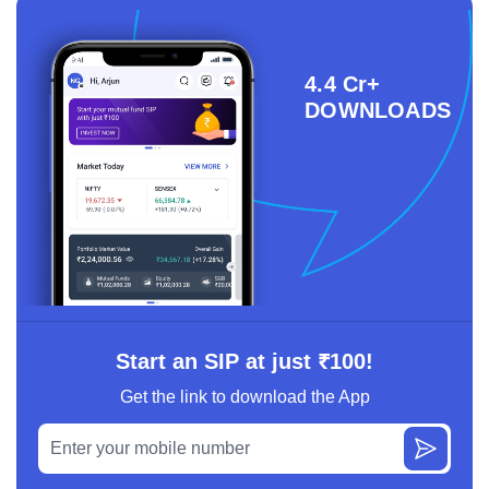
4.4 Cr+
DOWNLOADS
Start an SIP at just ₹100!
Get the link to download the App