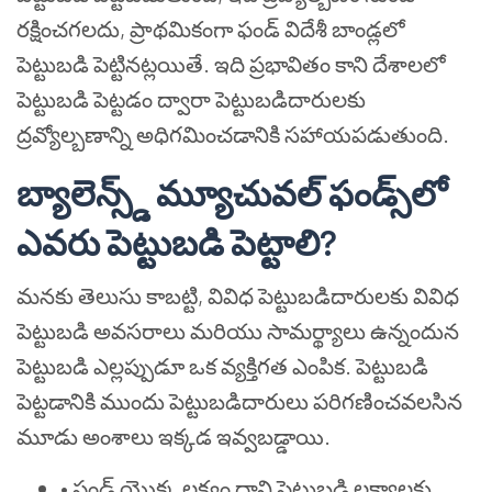
రక్షించగలదు, ప్రాథమికంగా ఫండ్ విదేశీ బాండ్లలో
పెట్టుబడి పెట్టినట్లయితే. ఇది ప్రభావితం కాని దేశాలలో
పెట్టుబడి పెట్టడం ద్వారా పెట్టుబడిదారులకు
ద్రవ్యోల్బణాన్ని అధిగమించడానికి సహాయపడుతుంది.
బ్యాలెన్స్డ్ మ్యూచువల్ ఫండ్స్‌లో
ఎవరు పెట్టుబడి పెట్టాలి?
మనకు తెలుసు కాబట్టి, వివిధ పెట్టుబడిదారులకు వివిధ
పెట్టుబడి అవసరాలు మరియు సామర్థ్యాలు ఉన్నందున
పెట్టుబడి ఎల్లప్పుడూ ఒక వ్యక్తిగత ఎంపిక. పెట్టుబడి
పెట్టడానికి ముందు పెట్టుబడిదారులు పరిగణించవలసిన
మూడు అంశాలు ఇక్కడ ఇవ్వబడ్డాయి.
•
ఫండ్ యొక్క లక్ష్యం దాని పెట్టుబడి లక్ష్యాలకు