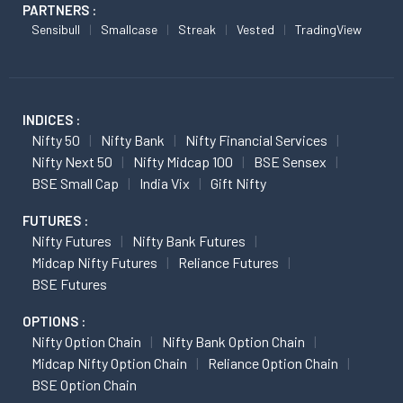
PARTNERS :
Sensibull
Smallcase
Streak
Vested
TradingView
INDICES :
Nifty 50
Nifty Bank
Nifty Financial Services
Nifty Next 50
Nifty Midcap 100
BSE Sensex
BSE Small Cap
India Vix
Gift Nifty
FUTURES :
Nifty Futures
Nifty Bank Futures
Midcap Nifty Futures
Reliance Futures
BSE Futures
OPTIONS :
Nifty Option Chain
Nifty Bank Option Chain
Midcap Nifty Option Chain
Reliance Option Chain
BSE Option Chain