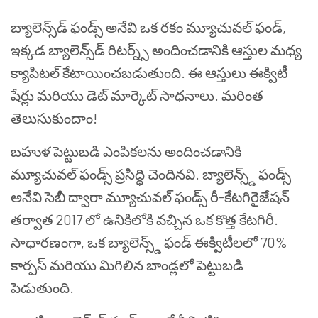
బ్యాలెన్స్‌డ్ ఫండ్స్ అనేవి ఒక రకం మ్యూచువల్ ఫండ్,
ఇక్కడ బ్యాలెన్స్‌డ్ రిటర్న్స్ అందించడానికి ఆస్తుల మధ్య
క్యాపిటల్ కేటాయించబడుతుంది. ఈ ఆస్తులు ఈక్విటీ
షేర్లు మరియు డెట్ మార్కెట్ సాధనాలు. మరింత
తెలుసుకుందాం!
బహుళ పెట్టుబడి ఎంపికలను అందించడానికి
మ్యూచువల్ ఫండ్స్ ప్రసిద్ధి చెందినవి. బ్యాలెన్స్డ్ ఫండ్స్
అనేవి సెబీ ద్వారా మ్యూచువల్ ఫండ్స్ రీ-కేటగిరైజేషన్
తర్వాత 2017 లో ఉనికిలోకి వచ్చిన ఒక కొత్త కేటగిరీ.
సాధారణంగా, ఒక బ్యాలెన్స్డ్ ఫండ్ ఈక్విటీలలో 70%
కార్పస్ మరియు మిగిలిన బాండ్లలో పెట్టుబడి
పెడుతుంది.