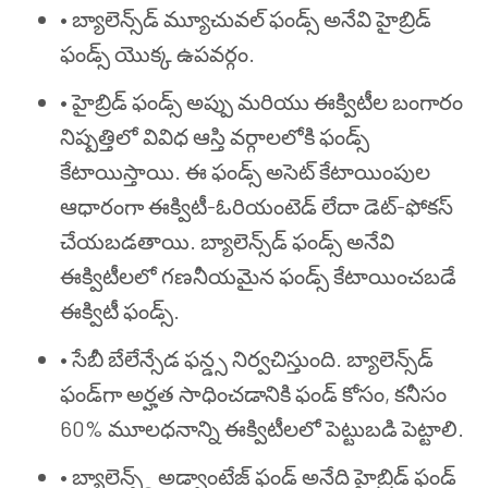
•
బ్యాలెన్స్‌డ్ మ్యూచువల్ ఫండ్స్ అనేవి హైబ్రిడ్
ఫండ్స్ యొక్క ఉపవర్గం.
•
హైబ్రిడ్ ఫండ్స్ అప్పు మరియు ఈక్విటీల బంగారం
నిష్పత్తిలో వివిధ ఆస్తి వర్గాలలోకి ఫండ్స్
కేటాయిస్తాయి. ఈ ఫండ్స్ అసెట్ కేటాయింపుల
ఆధారంగా ఈక్విటీ-ఓరియంటెడ్ లేదా డెట్-ఫోకస్
చేయబడతాయి. బ్యాలెన్స్‌డ్ ఫండ్స్ అనేవి
ఈక్విటీలలో గణనీయమైన ఫండ్స్ కేటాయించబడే
ఈక్విటీ ఫండ్స్.
•
సేబీ బేలేన్సేడ ఫన్డ్స నిర్వచిస్తుంది. బ్యాలెన్స్‌డ్
ఫండ్‌గా అర్హత సాధించడానికి ఫండ్ కోసం, కనీసం
60% మూలధనాన్ని ఈక్విటీలలో పెట్టుబడి పెట్టాలి.
•
బ్యాలెన్స్డ్ అడ్వాంటేజ్ ఫండ్ అనేది హైబ్రిడ్ ఫండ్