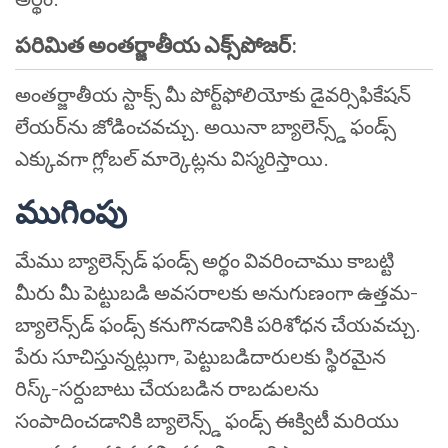
పరిమిత అంతర్జాతీయ ఎక్స్‌పోజర్:
అంతర్జాతీయ స్టాక్స్ మీ పోర్ట్‌ఫోలియోకు డైవర్సిఫికేషన్
లేయర్‌ను జోడించవచ్చు. అయినా బ్యాలెన్స్డ్ ఫండ్స్
ఎక్కువగా గ్లోబల్ మార్కెట్లను విస్మరిస్తాయి.
ముగింపు
మేము బ్యాలెన్స్‌డ్ ఫండ్స్ అర్థం వివరించాము కాబట్టి
మీరు మీ పెట్టుబడి అవసరాలకు అనుగుణంగా ఉత్తమ-
బ్యాలెన్స్‌డ్ ఫండ్స్ కనుగొనడానికి పరిశోధన చేయవచ్చు.
పేరు సూచిస్తున్నట్లుగా, పెట్టుబడిదారులకు స్థిరమైన
రిస్క్-సర్దుబాటు చేయబడిన రాబడులను
సంపాదించడానికి బ్యాలెన్స్డ్ ఫండ్స్ ఈక్విటీ మరియు