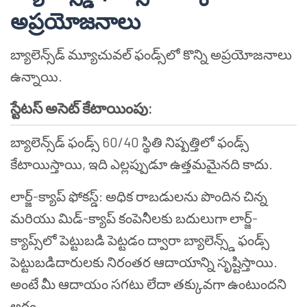
అప్రయోజనాలు
బ్యాలెన్స్‌డ్ మ్యూచువల్ ఫండ్స్‌లో కొన్ని అప్రయోజనాలు
ఉన్నాయి.
స్టేటస్ అసెట్ కేటాయింపు:
బ్యాలెన్స్‌డ్ ఫండ్స్ 60/40 స్థితి నిష్పత్తిలో ఫండ్స్
కేటాయిస్తాయి, ఇది ఎల్లప్పుడూ ఉత్తమమైనది కాదు.
లార్జ్-క్యాప్ ఫోకస్డ్: అధిక రాబడులను పొందిన చిన్న
మరియు మిడ్-క్యాప్ కంపెనీలకు బదులుగా లార్జ్-
క్యాప్స్‌లో పెట్టుబడి పెట్టడం ద్వారా బ్యాలెన్స్డ్ ఫండ్స్
పెట్టుబడిదారులకు నిరంతర ఆదాయాన్ని సృష్టిస్తాయి.
అంటే మీ ఆదాయం సగటు లేదా తక్కువగా ఉంటుందని
అర్థం.