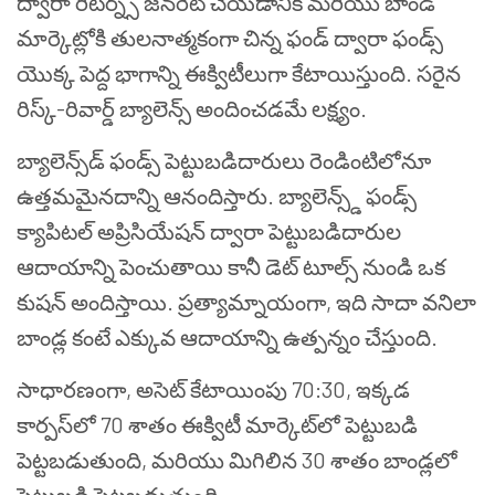
ద్వారా రిటర్న్స్ జనరేట్ చేయడానికి మరియు బాండ్
మార్కెట్లోకి తులనాత్మకంగా చిన్న ఫండ్ ద్వారా ఫండ్స్
యొక్క పెద్ద భాగాన్ని ఈక్విటీలుగా కేటాయిస్తుంది. సరైన
రిస్క్-రివార్డ్ బ్యాలెన్స్ అందించడమే లక్ష్యం.
బ్యాలెన్స్‌డ్ ఫండ్స్ పెట్టుబడిదారులు రెండింటిలోనూ
ఉత్తమమైనదాన్ని ఆనందిస్తారు. బ్యాలెన్స్డ్ ఫండ్స్
క్యాపిటల్ అప్రిసియేషన్ ద్వారా పెట్టుబడిదారుల
ఆదాయాన్ని పెంచుతాయి కానీ డెట్ టూల్స్ నుండి ఒక
కుషన్ అందిస్తాయి. ప్రత్యామ్నాయంగా, ఇది సాదా వనిలా
బాండ్ల కంటే ఎక్కువ ఆదాయాన్ని ఉత్పన్నం చేస్తుంది.
సాధారణంగా, అసెట్ కేటాయింపు 70:30, ఇక్కడ
కార్పస్‌లో 70 శాతం ఈక్విటీ మార్కెట్‌లో పెట్టుబడి
పెట్టబడుతుంది, మరియు మిగిలిన 30 శాతం బాండ్లలో