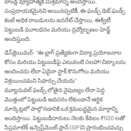
బాండ్ల వ్యూహాత్మక మిశ్రమాన్ని అందిస్తాయి.
సంప్రదాయకమైనవి అయినప్పటికీ, ఈ ఫండ్స్ డెట్ ఫండ్స్
కంటే అధిక రాబడులను జనరేట్ చేస్తాయి, ఈక్విటీ
పెట్టుబడి మూలధనం మరియు ద్రవ్యోల్బణం-హెడ్జ్
అందిస్తుంది.
డిస్‌క్లెయిమర్: "ఈ బ్లాగ్ ప్రత్యేకంగా విద్యా ప్రయోజనాల
కోసం మరియు పెట్టుబడిపై ఎటువంటి సలహా/చిట్కాలను
అందించదు లేదా ఏదైనా స్టాక్ కొనుగోలు మరియు
విక్రయించమని సిఫార్సు చేయదు"
మ్యూచువల్ ఫండ్స్ లోతైన నైపుణ్యం లేదా పెద్ద
మొత్తంలో పెట్టుబడి అవసరం లేకుండానే ఆర్థిక
మార్కెట్లలో పాల్గొనడానికి ఒక క్రమబద్ధమైన మార్గాన్ని
అందిస్తాయి. పెట్టుబడిదారులు నెలకు కేవలం ₹500 లతో
సిస్టమాటిక్ ఇన్వెస్ట్‌మెంట్ ప్లాన్ (SIP)ని ప్రారంభించవచ్చు