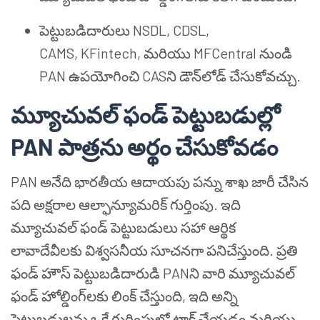
పెట్టుబడిదారులు NSDL, CDSL,
CAMS, KFintech, మరియు MFCentral నుండి
PAN ఉపయోగించి CASని డౌన్‌లోడ్ చేసుకోవచ్చు.
మ్యూచువల్ ఫండ్ పెట్టుబడుల్లో
PAN పాత్రను అర్థం చేసుకోవడం
PAN అనేది భారతీయ ఆదాయపు పన్ను శాఖ జారీ చేసిన
పది అక్షరాల ఆల్ఫాన్యూమరిక్ గుర్తింపు. ఇది
మ్యూచువల్ ఫండ్ పెట్టుబడులు సహా ఆర్థిక
లావాదేవీలకు విశ్వసనీయ సూచనగా పనిచేస్తుంది. ప్రతి
ఫండ్ హౌస్ పెట్టుబడిదారుడి PANని వారి మ్యూచువల్
ఫండ్ హోల్డింగ్‌లకు లింక్ చేస్తుంది, ఇది అన్ని
పెట్టుబడులను ఒకే గుర్తింపులో ట్రాక్ చేయడం మరియు