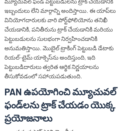
మ్యూచువల్ ఫండ్ పెట్టుబడులను ట్రాక్ చేయడానికి
ఇబ్బందులు లేని మార్గాన్ని అందిస్తాయి. ఈ యాప్‌లు
వినియోగదారులకు వారి పోర్ట్‌ఫోలియోను తనిఖీ
చేయడానికి, పనితీరును ట్రాక్ చేయడానికి మరియు
పెట్టుబడులను సులభంగా నిర్వహించడానికి
అనుమతిస్తాయి. మొబైల్ ట్రాకింగ్ పెట్టుబడి డేటాకు
రియల్-టైమ్ యాక్సెస్‌ను అందిస్తుంది, ఇది
పెట్టుబడిదారులు త్వరిత ఆర్థిక నిర్ణయాలను
తీసుకోవడంలో సహాయపడుతుంది.
PAN ఉపయోగించి మ్యూచువల్
ఫండ్‌లను ట్రాక్ చేయడం యొక్క
ప్రయోజనాలు