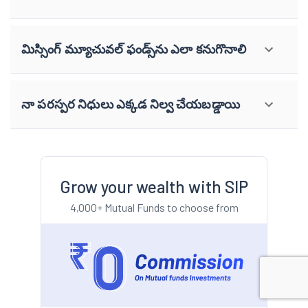
మిస్సింగ్ మ్యూచువల్ ఫండ్స్‌ను ఎలా కనుగొనాలి
నా పరస్పర నిధులు ఎక్కడ నిల్వ చేయబడ్డాయి
Grow your wealth with SIP
4,000+ Mutual Funds to choose from