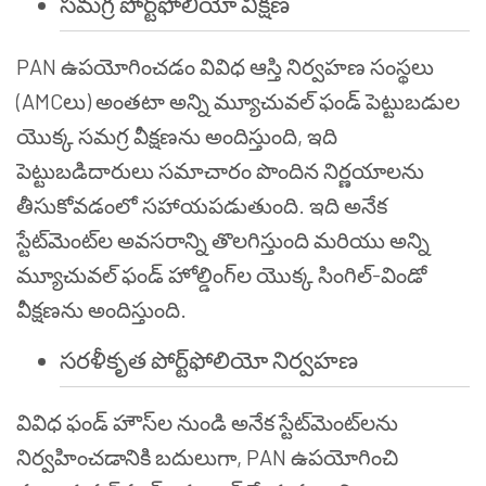
సమగ్ర పోర్ట్‌ఫోలియో వీక్షణ
PAN ఉపయోగించడం వివిధ ఆస్తి నిర్వహణ సంస్థలు
(AMCలు) అంతటా అన్ని మ్యూచువల్ ఫండ్ పెట్టుబడుల
యొక్క సమగ్ర వీక్షణను అందిస్తుంది, ఇది
పెట్టుబడిదారులు సమాచారం పొందిన నిర్ణయాలను
తీసుకోవడంలో సహాయపడుతుంది. ఇది అనేక
స్టేట్‌మెంట్‌ల అవసరాన్ని తొలగిస్తుంది మరియు అన్ని
మ్యూచువల్ ఫండ్ హోల్డింగ్‌ల యొక్క సింగిల్-విండో
వీక్షణను అందిస్తుంది.
సరళీకృత పోర్ట్‌ఫోలియో నిర్వహణ
వివిధ ఫండ్ హౌస్‌ల నుండి అనేక స్టేట్‌మెంట్‌లను
నిర్వహించడానికి బదులుగా, PAN ఉపయోగించి