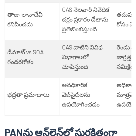
CAS నెలవారీ నివేదిక
తాజా లావాదేవీ
తదుపరి 
చక్రం ప్రకారం డేటాను
కనిపించదు
కోసం వే
ప్రతిబింబిస్తుంది
CAS వాటిని వివిధ
రెండు వ
డీమాట్ vs SOA
విభాగాలలో
జాగ్రత్తగ
గందరగోళం
చూపిస్తుంది
సమీక్షిం
అనధికారిక
అధికారిక
భద్రతా ప్రమాదాలు
వెబ్‌సైట్‌లను
మాత్రమ
ఉపయోగించడం
ఉపయోగ
PANను ఆన్‌లైన్‌లో సురక్షితంగా