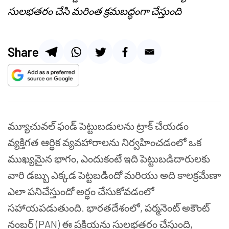
సులభతరం చేసి మరింత క్రమబద్ధంగా చేస్తుంది
Share
మ్యూచువల్ ఫండ్ పెట్టుబడులను ట్రాక్ చేయడం
వ్యక్తిగత ఆర్థిక వ్యవహారాలను నిర్వహించడంలో ఒక
ముఖ్యమైన భాగం, ఎందుకంటే ఇది పెట్టుబడిదారులకు
వారి డబ్బు ఎక్కడ పెట్టబడిందో మరియు అది కాలక్రమేణా
ఎలా పనిచేస్తుందో అర్థం చేసుకోవడంలో
సహాయపడుతుంది. భారతదేశంలో, పర్మనెంట్ అకౌంట్
నంబర్ (PAN) ఈ ప్రక్రియను సులభతరం చేస్తుంది,