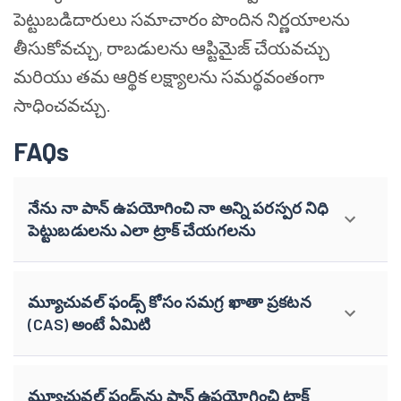
పెట్టుబడిదారులు సమాచారం పొందిన నిర్ణయాలను
తీసుకోవచ్చు, రాబడులను ఆప్టిమైజ్ చేయవచ్చు
మరియు తమ ఆర్థిక లక్ష్యాలను సమర్థవంతంగా
సాధించవచ్చు.
FAQs
నేను నా పాన్ ఉపయోగించి నా అన్ని పరస్పర నిధి
పెట్టుబడులను ఎలా ట్రాక్ చేయగలను
మ్యూచువల్ ఫండ్స్ కోసం సమగ్ర ఖాతా ప్రకటన
(CAS) అంటే ఏమిటి
మ్యూచువల్ ఫండ్స్‌ను పాన్ ఉపయోగించి ట్రాక్