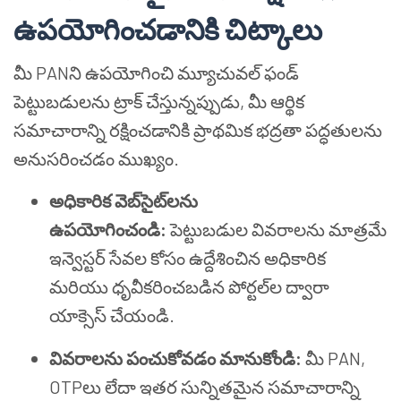
ఉపయోగించడానికి చిట్కాలు
మీ PANని ఉపయోగించి మ్యూచువల్ ఫండ్
పెట్టుబడులను ట్రాక్ చేస్తున్నప్పుడు, మీ ఆర్థిక
సమాచారాన్ని రక్షించడానికి ప్రాథమిక భద్రతా పద్ధతులను
అనుసరించడం ముఖ్యం.
అధికారిక వెబ్‌సైట్‌లను
ఉపయోగించండి:
పెట్టుబడుల వివరాలను మాత్రమే
ఇన్వెస్టర్ సేవల కోసం ఉద్దేశించిన అధికారిక
మరియు ధృవీకరించబడిన పోర్టల్‌ల ద్వారా
యాక్సెస్ చేయండి.
వివరాలను పంచుకోవడం మానుకోండి:
మీ PAN,
OTPలు లేదా ఇతర సున్నితమైన సమాచారాన్ని