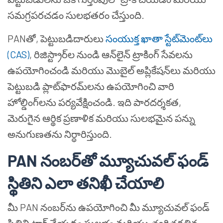
సమగ్రపరచడం సులభతరం చేస్తుంది.
PANతో, పెట్టుబడిదారులు
సంయుక్త ఖాతా స్టేట్‌మెంట్‌లు
(CAS)
, రిజిస్ట్రార్‌ల నుండి ఆన్‌లైన్ ట్రాకింగ్ సేవలను
ఉపయోగించండి మరియు మొబైల్ అప్లికేషన్‌లు మరియు
పెట్టుబడి ప్లాట్‌ఫారమ్‌లను ఉపయోగించి వారి
హోల్డింగ్‌లను పర్యవేక్షించండి. ఇది పారదర్శకత,
మెరుగైన ఆర్థిక ప్రణాళిక మరియు సులభమైన పన్ను
అనుగుణతను నిర్ధారిస్తుంది.
PAN నంబర్‌తో మ్యూచువల్ ఫండ్
స్థితిని ఎలా తనిఖీ చేయాలి
మీ PAN నంబర్‌ను ఉపయోగించి మీ మ్యూచువల్ ఫండ్