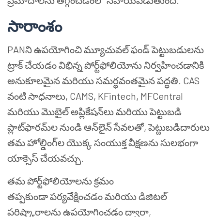
ప్రమాదాలను తగ్గించడంలో సహాయపడుతుంది.
సారాంశం
PANని ఉపయోగించి మ్యూచువల్ ఫండ్ పెట్టుబడులను
ట్రాక్ చేయడం విభిన్న పోర్ట్‌ఫోలియోను నిర్వహించడానికి
అనుకూలమైన మరియు సమర్థవంతమైన పద్ధతి. CAS
వంటి సాధనాలు, CAMS, KFintech, MFCentral
మరియు మొబైల్ అప్లికేషన్‌లు మరియు పెట్టుబడి
ప్లాట్‌ఫారమ్‌ల నుండి ఆన్‌లైన్ సేవలతో, పెట్టుబడిదారులు
తమ హోల్డింగ్‌ల యొక్క సంయుక్త వీక్షణను సులభంగా
యాక్సెస్ చేయవచ్చు.
తమ పోర్ట్‌ఫోలియోలను క్రమం
తప్పకుండా పర్యవేక్షించడం మరియు డిజిటల్
పరిష్కారాలను ఉపయోగించడం ద్వారా,