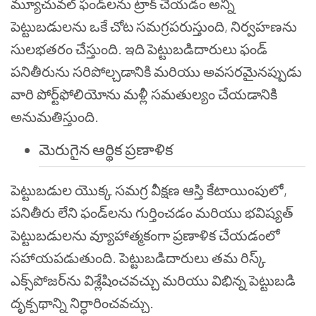
మ్యూచువల్ ఫండ్‌లను ట్రాక్ చేయడం అన్ని
పెట్టుబడులను ఒకే చోట సమగ్రపరుస్తుంది, నిర్వహణను
సులభతరం చేస్తుంది. ఇది పెట్టుబడిదారులు ఫండ్
పనితీరును సరిపోల్చడానికి మరియు అవసరమైనప్పుడు
వారి పోర్ట్‌ఫోలియోను మళ్లీ సమతుల్యం చేయడానికి
అనుమతిస్తుంది.
మెరుగైన ఆర్థిక ప్రణాళిక
పెట్టుబడుల యొక్క సమగ్ర వీక్షణ ఆస్తి కేటాయింపులో,
పనితీరు లేని ఫండ్‌లను గుర్తించడం మరియు భవిష్యత్
పెట్టుబడులను వ్యూహాత్మకంగా ప్రణాళిక చేయడంలో
సహాయపడుతుంది. పెట్టుబడిదారులు తమ రిస్క్
ఎక్స్‌పోజర్‌ను విశ్లేషించవచ్చు మరియు విభిన్న పెట్టుబడి
దృక్పథాన్ని నిర్ధారించవచ్చు.