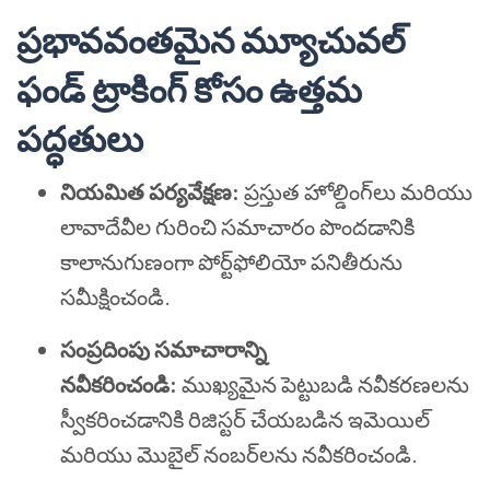
ప్రభావవంతమైన మ్యూచువల్
ఫండ్ ట్రాకింగ్ కోసం ఉత్తమ
పద్ధతులు
నియమిత పర్యవేక్షణ:
ప్రస్తుత హోల్డింగ్‌లు మరియు
లావాదేవీల గురించి సమాచారం పొందడానికి
కాలానుగుణంగా పోర్ట్‌ఫోలియో పనితీరును
సమీక్షించండి.
సంప్రదింపు సమాచారాన్ని
నవీకరించండి:
ముఖ్యమైన పెట్టుబడి నవీకరణలను
స్వీకరించడానికి రిజిస్టర్ చేయబడిన ఇమెయిల్
మరియు మొబైల్ నంబర్‌లను నవీకరించండి.