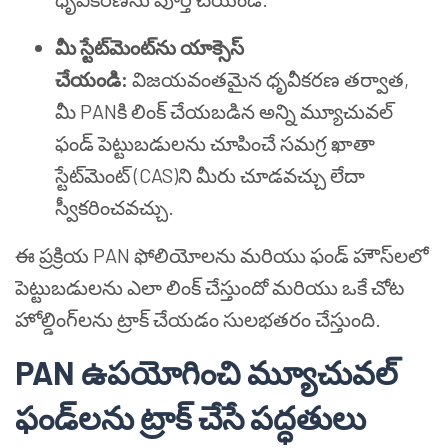
మీ స్టేట్‌మెంట్‌ను యాక్సెస్
చేయండి:
విజయవంతమైన ధృవీకరణ తర్వాత,
మీ PANకి లింక్ చేయబడిన అన్ని మ్యూచువల్
ఫండ్ పెట్టుబడులను చూపించే సమగ్ర ఖాతా
స్టేట్‌మెంట్ (CAS)ని మీరు చూడవచ్చు లేదా
స్వీకరించవచ్చు.
ఈ ప్రక్రియ PAN ఫోలియోలను మరియు ఫండ్ హౌస్‌లలో
పెట్టుబడులను ఎలా లింక్ చేస్తుందో మరియు ఒకే చోట
హోల్డింగ్‌లను ట్రాక్ చేయడం సులభతరం చేస్తుంది.
PAN ఉపయోగించి మ్యూచువల్
ఫండ్‌లను ట్రాక్ చేసే పద్ధతులు