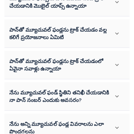
చేయడానికి మొబైల్ యాప్స్ ఉన్నాయా
పాన్‌తో మ్యూచువల్ ఫండ్లను ట్రాక్ చేయడం వల్ల
కలిగే ప్రయోజనాలు ఏమిటి
పాన్‌తో మ్యూచువల్ ఫండ్లను ట్రాక్ చేయడంలో
ఏవైనా సవాళ్లు ఉన్నాయా
నేను మ్యూచువల్ ఫండ్ స్థితిని తనిఖీ చేయడానికి
నా పాన్ నంబర్ ఎందుకు అవసరం?
నేను అన్ని మ్యూచువల్ ఫండ్ల వివరాలను ఎలా
పొందగలను