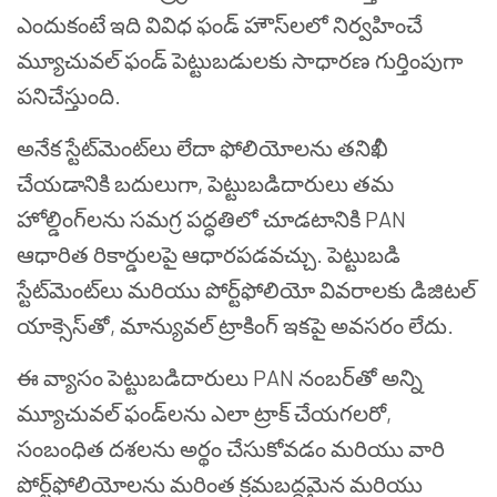
ఎందుకంటే ఇది వివిధ ఫండ్ హౌస్‌లలో నిర్వహించే
మ్యూచువల్ ఫండ్ పెట్టుబడులకు సాధారణ గుర్తింపుగా
పనిచేస్తుంది.
అనేక స్టేట్‌మెంట్‌లు లేదా ఫోలియోలను తనిఖీ
చేయడానికి బదులుగా, పెట్టుబడిదారులు తమ
హోల్డింగ్‌లను సమగ్ర పద్ధతిలో చూడటానికి PAN
ఆధారిత రికార్డులపై ఆధారపడవచ్చు. పెట్టుబడి
స్టేట్‌మెంట్‌లు మరియు పోర్ట్‌ఫోలియో వివరాలకు డిజిటల్
యాక్సెస్‌తో, మాన్యువల్ ట్రాకింగ్ ఇకపై అవసరం లేదు.
ఈ వ్యాసం పెట్టుబడిదారులు PAN నంబర్‌తో అన్ని
మ్యూచువల్ ఫండ్‌లను ఎలా ట్రాక్ చేయగలరో,
సంబంధిత దశలను అర్థం చేసుకోవడం మరియు వారి
పోర్ట్‌ఫోలియోలను మరింత క్రమబద్ధమైన మరియు