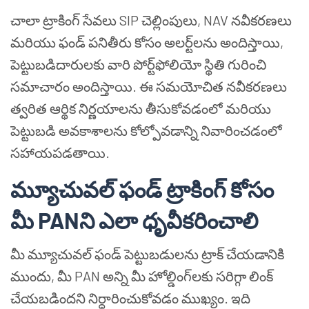
చాలా ట్రాకింగ్ సేవలు SIP చెల్లింపులు, NAV నవీకరణలు
మరియు ఫండ్ పనితీరు కోసం అలర్ట్‌లను అందిస్తాయి,
పెట్టుబడిదారులకు వారి పోర్ట్‌ఫోలియో స్థితి గురించి
సమాచారం అందిస్తాయి. ఈ సమయోచిత నవీకరణలు
త్వరిత ఆర్థిక నిర్ణయాలను తీసుకోవడంలో మరియు
పెట్టుబడి అవకాశాలను కోల్పోవడాన్ని నివారించడంలో
సహాయపడతాయి.
మ్యూచువల్ ఫండ్ ట్రాకింగ్ కోసం
మీ PANని ఎలా ధృవీకరించాలి
మీ మ్యూచువల్ ఫండ్ పెట్టుబడులను ట్రాక్ చేయడానికి
ముందు, మీ PAN అన్ని మీ హోల్డింగ్‌లకు సరిగ్గా లింక్
చేయబడిందని నిర్ధారించుకోవడం ముఖ్యం. ఇది