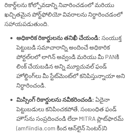
రికార్డ్‌లను కోల్పోవడాన్ని నివారించడంలో మరియు
ఖచ్చితమైన పోర్ట్‌ఫోలియో వివరాలను నిర్ధారించడంలో
సహాయపడుతుంది.
అధికారిక రికార్డులను తనిఖీ చేయండి:
సంయుక్త
పెట్టుబడి సమాచారాన్ని అందించే అధికారిక
పోర్టల్‌లలో లాగిన్ అవ్వండి మరియు మీ PANకి
లింక్ చేయబడిన అన్ని మ్యూచువల్ ఫండ్
హోల్డింగ్‌లు మీ స్టేట్‌మెంట్‌లో కనిపిస్తున్నాయా అని
నిర్ధారించండి.
మిస్సింగ్ రికార్డులను నవీకరించండి:
ఏదైనా
పెట్టుబడులు కనిపించకపోతే, సంబంధిత ఫండ్
హౌస్‌ను సంప్రదించండి లేదా MITRA ప్లాట్‌ఫారమ్
(amfiindia.com కింద ఆన్‌లైన్ సెంటర్)ని