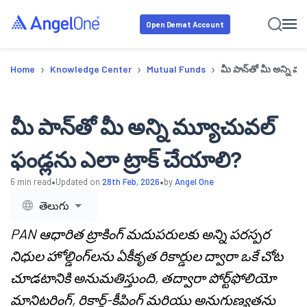
Open Demat Account
›
›
›
Home
Knowledge Center
Mutual Funds
మీ పాన్‌తో మీ అన్ని మ
మీ పాన్‌తో మీ అన్ని మ్యూచువల్
ఫండ్లను ఎలా ట్రాక్ చేయాలి?
•
•
6
min read
Updated on
28th Feb, 2026
by
Angel One
తెలుగు
PAN ఆధారిత ట్రాకింగ్ మదుపరులకు అన్ని పరస్పర
నిధుల హోల్డింగ్‌లను ఏకీకృత రికార్డుల ద్వారా ఒకే చోట
చూడటానికి అనుమతిస్తుంది, తద్వారా పోర్ట్‌ఫోలియో
మానిటరింగ్, రికార్డ్-కీపింగ్ మరియు అనుగుణ్యతను