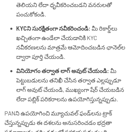
తెలియని లేదా ధృవీకరించబడని వనరులతో
పంచుకోకండి.
KYCని సురక్షితంగా నవీకరించండి:
మీ రికార్డ్‌లు
ఖచ్చితంగా ఉండేలా చేయడానికి KYC
నవీకరణలను మాత్రమే ఆమోదించబడిన ఛానెల్‌ల
ద్వారా పూర్తి చేయండి.
వినియోగం తర్వాత లాగ్ అవుట్ చేయండి:
మీ
పెట్టుబడులను తనిఖీ చేసిన తర్వాత ఎల్లప్పుడూ
లాగ్ అవుట్ చేయండి, ముఖ్యంగా షేర్ చేయబడిన
లేదా పబ్లిక్ పరికరాలను ఉపయోగిస్తున్నప్పుడు.
PANని ఉపయోగించి మ్యూచువల్ ఫండ్‌లను ట్రాక్
చేస్తున్నప్పుడు ఈ దశలను అనుసరించడం భద్రతా