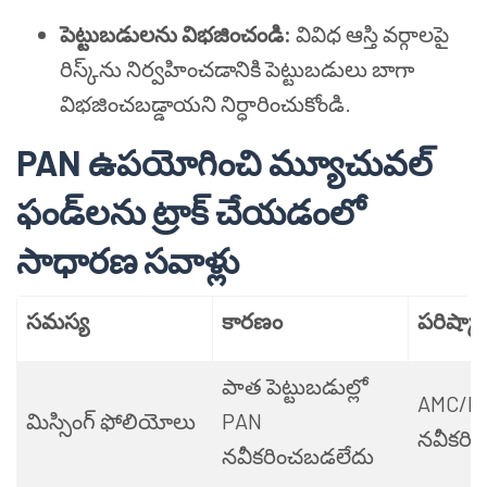
పెట్టుబడులను విభజించండి:
వివిధ ఆస్తి వర్గాలపై
రిస్క్‌ను నిర్వహించడానికి పెట్టుబడులు బాగా
విభజించబడ్డాయని నిర్ధారించుకోండి.
PAN ఉపయోగించి మ్యూచువల్
ఫండ్‌లను ట్రాక్ చేయడంలో
సాధారణ సవాళ్లు
సమస్య
కారణం
పరిష్కా
పాత పెట్టుబడుల్లో
AMC/RT
మిస్సింగ్ ఫోలియోలు
PAN
నవీకరిం
నవీకరించబడలేదు