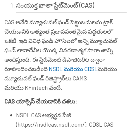
సంయుక్త ఖాతా స్టేట్‌మెంట్ (CAS)
CAS అనేది మ్యూచువల్ ఫండ్ పెట్టుబడులను ట్రాక్
చేయడానికి అత్యంత ప్రభావవంతమైన పద్ధతులలో
ఒకటి. ఇది వివిధ ఫండ్ హౌస్‌లలో అన్ని మ్యూచువల్
ఫండ్ లావాదేవీల యొక్క వివరణాత్మక సారాంశాన్ని
అందిస్తుంది. ఈ స్టేట్‌మెంట్ డిపాజిటరీల ద్వారా
రూపొందించబడింది
NSDL మరియు CDSL
మరియు
మ్యూచువల్ ఫండ్ రిజిస్ట్రార్‌లు CAMS
మరియు KFintech వంటి.
CAS యాక్సెస్ చేయడానికి దశలు:
NSDL CAS అభ్యర్థన పేజీ
(https://nsdlcas.nsdl.com/), CDSL CAS