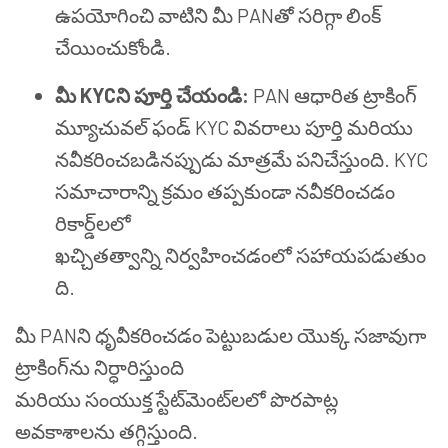
ఉపయోగించి వాటిని మీ PANతో సరిగ్గా లింక్
చేయించుకోండి.
మీ KYCని పూర్తి చేయండి:
PAN ఆధారిత ట్రాకింగ్
మ్యూచువల్ ఫండ్ KYC వివరాలు పూర్తి మరియు
నవీకరించబడినప్పుడు మాత్రమే పనిచేస్తుంది. KYC
సమాచారాన్ని క్రమం తప్పకుండా నవీకరించడం
రికార్డ్‌లలో
ఖచ్చితత్వాన్ని నిర్వహించడంలో సహాయపడుతుం
ది.
మీ PANని ధృవీకరించడం పెట్టుబడుల యొక్క సజావుగా
ట్రాకింగ్‌ను నిర్ధారిస్తుంది
మరియు సంయుక్త స్టేట్‌మెంట్‌లలో పొరపాట్ల
అవకాశాలను తగ్గిస్తుంది.