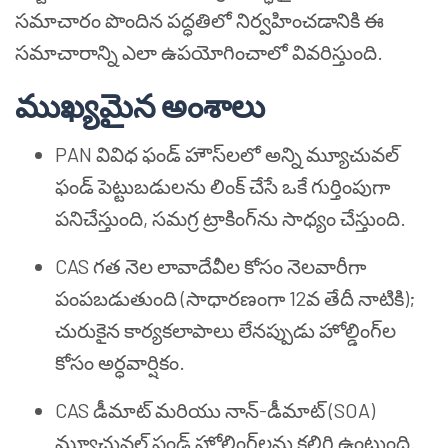
సమాచారం పొందిన పద్ధతిలో నిర్వహించడానికి ఈ
సమాచారాన్ని ఎలా ఉపయోగించాలో వివరిస్తుంది.
ముఖ్యమైన అంశాలు
PAN వివిధ ఫండ్ హౌస్‌లలో అన్ని మ్యూచువల్
ఫండ్ పెట్టుబడులను లింక్ చేసే ఒకే గుర్తింపుగా
పనిచేస్తుంది, సమగ్ర ట్రాకింగ్‌ను సాధ్యం చేస్తుంది.
CAS గత నెల లావాదేవీల కోసం నెలవారీగా
పంపబడుతుంది (సాధారణంగా 12వ తేదీ నాటికి);
చురుకైన కార్యకలాపాలు లేనప్పుడు హోల్డింగ్‌ల
కోసం అర్ధవార్షికం.
CAS డీమాట్ మరియు నాన్-డీమాట్ (SOA)
మ్యూచువల్ ఫండ్ హోల్డింగ్‌లను కలిగి ఉంటుంది.