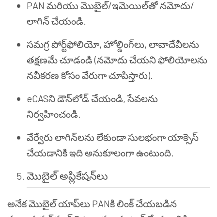
PAN మరియు మొబైల్/ఇమెయిల్‌తో నమోదు/
లాగిన్ చేయండి.
సమగ్ర పోర్ట్‌ఫోలియో, హోల్డింగ్‌లు, లావాదేవీలను
తక్షణమే చూడండి (నమోదు చేయని ఫోలియోలను
నవీకరణ కోసం వేరుగా చూపిస్తారు).
eCASని డౌన్‌లోడ్ చేయండి, సేవలను
నిర్వహించండి.
వేర్వేరు లాగిన్‌లను లేకుండా సులభంగా యాక్సెస్
చేయడానికి ఇది అనుకూలంగా ఉంటుంది.
మొబైల్ అప్లికేషన్‌లు
అనేక మొబైల్ యాప్‌లు PANకి లింక్ చేయబడిన