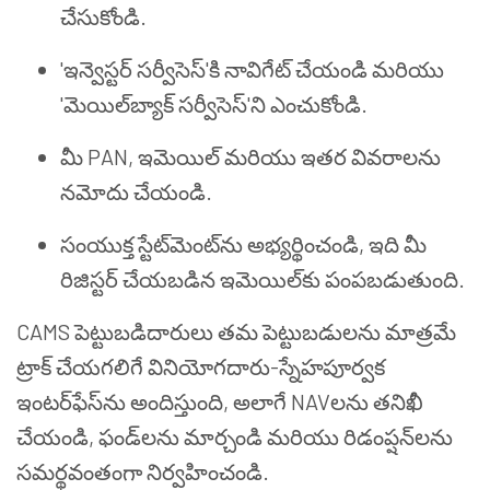
చేసుకోండి.
'ఇన్వెస్టర్ సర్వీసెస్'కి నావిగేట్ చేయండి మరియు
'మెయిల్‌బ్యాక్ సర్వీసెస్'ని ఎంచుకోండి.
మీ PAN, ఇమెయిల్ మరియు ఇతర వివరాలను
నమోదు చేయండి.
సంయుక్త స్టేట్‌మెంట్‌ను అభ్యర్థించండి, ఇది మీ
రిజిస్టర్ చేయబడిన ఇమెయిల్‌కు పంపబడుతుంది.
CAMS పెట్టుబడిదారులు తమ పెట్టుబడులను మాత్రమే
ట్రాక్ చేయగలిగే వినియోగదారు-స్నేహపూర్వక
ఇంటర్‌ఫేస్‌ను అందిస్తుంది, అలాగే NAVలను తనిఖీ
చేయండి, ఫండ్‌లను మార్చండి మరియు రిడంప్షన్‌లను
సమర్థవంతంగా నిర్వహించండి.