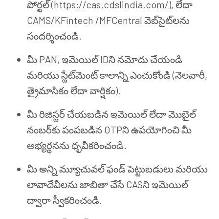
పోర్టల్ (https://cas.cdslindia.com/), లేదా
CAMS/KFintech /MFCentral వెబ్‌సైట్‌లను
సందర్శించండి.
మీ PAN, ఇమెయిల్ IDని నమోదు చేయండి
మరియు స్టేట్‌మెంట్ కాలాన్ని ఎంచుకోండి (నెలవారీ,
త్రైమాసికం లేదా వార్షికం).
మీ రిజిస్టర్ చేయబడిన ఇమెయిల్ లేదా మొబైల్
నంబర్‌కు పంపబడిన OTPని ఉపయోగించి మీ
అభ్యర్థనను ధృవీకరించండి.
మీ అన్ని మ్యూచువల్ ఫండ్ పెట్టుబడులు మరియు
లావాదేవీలను జాబితా చేసే CASని ఇమెయిల్
ద్వారా స్వీకరించండి.