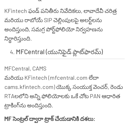
KFintech ఫండ్ పనితీరు నివేదికలు, లావాదేవీ చరిత్ర
మరియు రాబోయే SIP చెల్లింపులపై అలర్ట్‌లను
అందిస్తుంది, సమగ్ర పోర్ట్‌ఫోలియో నిర్వహణను
నిర్ధారిస్తుంది.
MFCentral (యునిఫైడ్ ప్లాట్‌ఫారమ్)
MFCentral, CAMS
మరియు KFintech (mfcentral.com లేదా
cams.kfintech.com) యొక్క సంయుక్త వెంచర్, రెండు
RTAలలోని అన్ని ఫోలియోలకు ఒకే చోట PAN ఆధారిత
ట్రాకింగ్‌ను అందిస్తుంది.
MF సెంట్రల్ ద్వారా ట్రాక్ చేయడానికి దశలు: