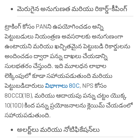
మెరుగైన అనుగుణత మరియు రికార్డ్-కీపింగ్
ట్రాకింగ్ కోసం PANని ఉపయోగించడం అన్ని
పెట్టుబడులు నియంత్రణ అవసరాలకు అనుగుణంగా
ఉంటాయని మరియు ఖచ్చితమైన పెట్టుబడి రికార్డులను
అందించడం ద్వారా పన్ను దాఖలు చేయడాన్ని
సులభతరం చేస్తుంది. ఇది మూలధన లాభాల
లెక్కింపులో కూడా సహాయపడుతుంది మరియు
పెట్టుబడిదారులు
విభాగాలు 80C
, NPS కోసం
80CCD(1B), మరియు ఆదాయపు పన్ను చట్టం యొక్క
10(10D) కింద పన్ను ప్రయోజనాలను క్లెయిమ్ చేయడంలో
సహాయపడుతుంది.
అలర్ట్‌లు మరియు నోటిఫికేషన్‌లు