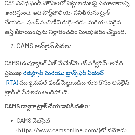
CAS వివిధ ఫండ్ హౌస్‌లలో పెట్టుబడులపై సమాచారాన్ని
అందిస్తుంది, ఇది పోర్ట్‌ఫోలియో పనితీరును ట్రాక్
చేయడం, ఫండ్ పంపిణీని గుర్తించడం మరియు సరైన
ఆస్తి కేటాయింపును నిర్ధారించడం సులభతరం చేస్తుంది.
CAMS ఆన్‌లైన్ సేవలు
CAMS (కంప్యూటర్ ఏజ్ మేనేజ్‌మెంట్ సర్వీసెస్) అనేది
ప్రముఖ
రిజిస్ట్రార్ మరియు ట్రాన్స్‌ఫర్ ఏజెంట్
(RTA)
మ్యూచువల్ ఫండ్ పెట్టుబడిదారుల కోసం ఆన్‌లైన్
ట్రాకింగ్ సేవలను అందిస్తోంది.
CAMS ద్వారా ట్రాక్ చేయడానికి దశలు:
CAMS వెబ్‌సైట్
(https://www.camsonline.com/)లో నమోదు