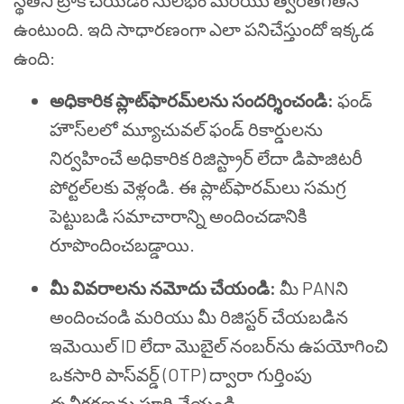
స్థితిని ట్రాక్ చేయడం సులభం మరియు త్వరితగతిన
ఉంటుంది. ఇది సాధారణంగా ఎలా పనిచేస్తుందో ఇక్కడ
ఉంది:
అధికారిక ప్లాట్‌ఫారమ్‌లను సందర్శించండి:
ఫండ్
హౌస్‌లలో మ్యూచువల్ ఫండ్ రికార్డులను
నిర్వహించే అధికారిక రిజిస్ట్రార్ లేదా డిపాజిటరీ
పోర్టల్‌లకు వెళ్లండి. ఈ ప్లాట్‌ఫారమ్‌లు సమగ్ర
పెట్టుబడి సమాచారాన్ని అందించడానికి
రూపొందించబడ్డాయి.
మీ వివరాలను నమోదు చేయండి:
మీ PANని
అందించండి మరియు మీ రిజిస్టర్ చేయబడిన
ఇమెయిల్ ID లేదా మొబైల్ నంబర్‌ను ఉపయోగించి
ఒకసారి పాస్‌వర్డ్ (OTP) ద్వారా గుర్తింపు
ధృవీకరణను పూర్తి చేయండి.