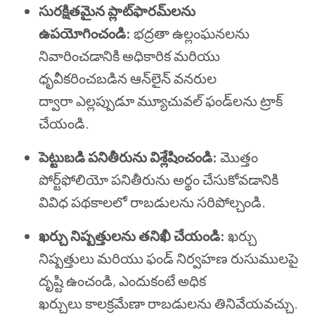
సురక్షితమైన ప్లాట్‌ఫారమ్‌లను
ఉపయోగించండి:
భద్రతా ఉల్లంఘనలను
నివారించడానికి అధికారిక మరియు
ధృవీకరించబడిన ఆన్‌లైన్ వనరుల
ద్వారా ఎల్లప్పుడూ మ్యూచువల్ ఫండ్‌లను ట్రాక్
చేయండి.
పెట్టుబడి పనితీరును విశ్లేషించండి:
మొత్తం
పోర్ట్‌ఫోలియో పనితీరును అర్థం చేసుకోవడానికి
వివిధ పథకాలలో రాబడులను సరిపోల్చండి.
ఖర్చు నిష్పత్తులను తనిఖీ చేయండి:
ఖర్చు
నిష్పత్తులు మరియు ఫండ్ నిర్వహణ రుసుములపై
దృష్టి ఉంచండి, ఎందుకంటే అధిక
ఖర్చులు కాలక్రమేణా రాబడులను తినివేయవచ్చు.