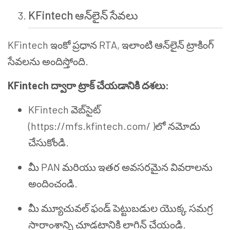
KFintech ఆన్‌లైన్ సేవలు
KFintech ఇంకో ప్రధాన RTA, ఇలాంటి ఆన్‌లైన్ ట్రాకింగ్
సేవలను అందిస్తోంది.
KFintech ద్వారా ట్రాక్ చేయడానికి దశలు:
KFintech వెబ్‌సైట్
(https://mfs.kfintech.com/ )లో నమోదు
చేసుకోండి.
మీ PAN మరియు ఇతర అవసరమైన వివరాలను
అందించండి.
మీ మ్యూచువల్ ఫండ్ పెట్టుబడుల యొక్క సమగ్ర
సారాంశాన్ని చూడటానికి లాగిన్ చేయండి.