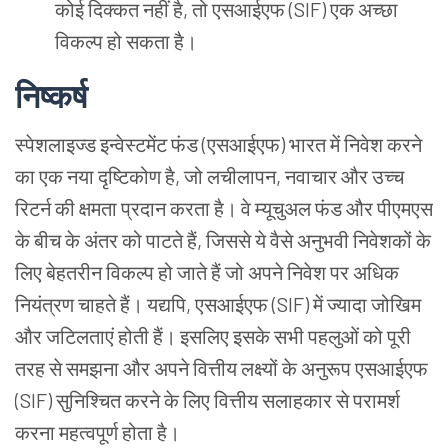
कोई
दिक्कत
नहीं
है, तो
एसआईएफ (SIF) एक
अच्छा
विकल्प
हो
सकता
है।
निष्कर्ष
स्पेशलाइज्ड
इन्वेस्टमेंट
फंड (एसआईएफ) भारत
में
निवेश
करने
का
एक
नया
दृष्टिकोण
है, जो
लचीलापन, नवाचार
और
उच्च
रिटर्न
की
क्षमता
प्रदान
करता
है।
वे
म्यूचुअल
फंड
और
पीएमएस
के
बीच
के
अंतर
को
पाटते
हैं, जिससे
ये
वैसे
अनुभवी
निवेशकों
के
लिए
बेहतरीन
विकल्प
हो
जाते
हैं
जो
अपने
निवेश
पर
अधिक
नियंत्रण
चाहते
हैं।
यद्यपि, एसआईएफ (SIF) में
ज्यादा
जोखिम
और
जटिलताएं
होती
हैं।
इसलिए
इसके
सभी
पहलुओं
को
पूरी
तरह
से
समझना
और
अपने
वित्तीय
लक्ष्यों
के
अनुरूप
एसआईएफ
(SIF) सुनिश्चित
करने
के
लिए
वित्तीय
सलाहकार
से
परामर्श
करना
महत्वपूर्ण
होता
है।