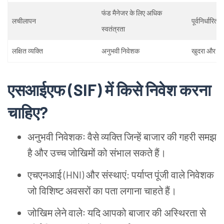
फंड
मैनेजर
के
लिए
अधिक
लचीलापन
पूर्वनिर्धारित
र
स्वतंत्रता
लक्षित
व्यक्ति
अनुभवी
निवेशक
खुदरा
और
छो
एसआईएफ (SIF) में
किसे
निवेश
करना
चाहिए?
अनुभवी
निवेशकः
वैसे
व्यक्ति
जिन्हें
बाजार
की
गहरी
समझ
है
और
उच्च
जोखिमों
को
संभाल
सकते
हैं।
एचएनआई (HNI) और
संस्थाएं: पर्याप्त
पूंजी
वाले
निवेशक
जो
विशिष्ट
अवसरों
का
पता
लगाना
चाहते
हैं।
जोखिम
लेने
वालेः
यदि
आपको
बाजार
की
अस्थिरता
से