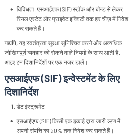
विविधता: एसआईएफ (SIF) स्टॉक
और
बॉन्ड
से
लेकर
रियल
एस्टेट
और
प्राइवेट
इक्विटी
तक
हर
चीज़
में
निवेश
कर
सकते
हैं।
यद्यपि, यह
स्वतंत्रता
सुरक्षा
सुनिश्चित
करने
और
अत्यधिक
जोखिमपूर्ण
व्यवहार
को
रोकने
वाले
नियमों
के
साथ
आती
है.
आइए
इन
दिशानिर्देशों
पर
एक
नजर
डालें।
एसआईएफ (SIF) इन्वेस्टमेंट
के
लिए
दिशानिर्देश
डेट
इंस्ट्रूमेंट
एसआईएफ (SIF) किसी
एक
इकाई
द्वारा
जारी
ऋण
में
अपनी
संपत्ति
का 20% तक
निवेश
कर
सकते
हैं।