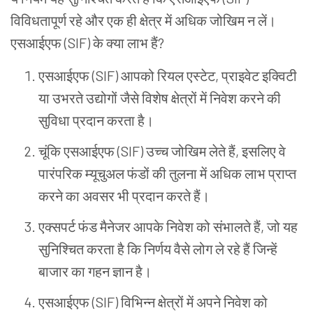
विविधतापूर्ण
रहे
और
एक
ही
क्षेत्र
में
अधिक
जोखिम
न
लें।
एसआईएफ (SIF) के
क्या
लाभ
हैं?
एसआईएफ (SIF) आपको
रियल
एस्टेट, प्राइवेट
इक्विटी
या
उभरते
उद्योगों
जैसे
विशेष
क्षेत्रों
में
निवेश
करने
की
सुविधा
प्रदान
करता
है।
चूंकि
एसआईएफ (SIF) उच्च
जोखिम
लेते
हैं, इसलिए
वे
पारंपरिक
म्यूचुअल
फंडों
की
तुलना
में
अधिक
लाभ
प्राप्त
करने
का
अवसर
भी
प्रदान
करते
हैं।
एक्सपर्ट
फंड
मैनेजर
आपके
निवेश
को
संभालते
हैं, जो
यह
सुनिश्चित
करता
है
कि
निर्णय
वैसे
लोग
ले
रहे
हैं
जिन्हें
बाजार
का
गहन
ज्ञान
है।
एसआईएफ (SIF) विभिन्न
क्षेत्रों
में
अपने
निवेश
को