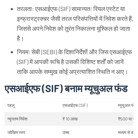
तरलता: एसआईएफ (SIF) सामान्यतः
रियल
एस्टेट
या
इन्फ्रास्ट्रक्चर
जैसी
तरल
परिसंपत्तियों
में
निवेश
करते
हैं,
जिससे
अपने
निवेश
को
तुरंत
निकालना
मुश्किल
हो
जाता
है।
नियमः
सेबी (SEBI) के
दिशानिर्देशों
और
जिस
एसआईएफ
(SIF) में
आपकी
रूचि
है
उसकी
विशिष्ट
शर्तों
को
जानें
ताकि
आपके
सम्मुख
कोई
अप्रत्याशित
स्थिति
न
आए।
एसआईएफ (SIF) बनाम
म्यूचुअल
फंड
पहलू
एसआईएफ (SIF)
म्यूचुअल
फंड
न्यूनतम
निवेश
₹ 10 लाख
₹500 या
उस
जोखिम
स्तर
उच्च
मध्यम
से
कम