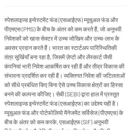
स्पेशलाइज्ड
इन्वेस्टमेंट
फंड (एसआईएफ) म्यूचुअल
फंड
और
पीएमएस (PMS) के
बीच
के
अंतर
को
कम
करते
हैं, जो
अनुभवी
निवेशकों
को
खास
सेक्टर
में
उच्च
जोखिम
और
उच्च-लाभ
के
अवसर
प्रदान
करते
हैं।
भारत
का
स्टार्टअप
पारिस्थितिकी
तंत्र
सुर्खियाँ
बना
रहा
है, जिसमें
ज़ेप्टो
और
लेंस्कार्ट
जैसी
कंपनियां
भारी
निवेश
आकर्षित
कर
रही
हैं
और
तीव्र
विकास
की
संभावना
प्रदर्शित
कर
रही
हैं।
व्यक्तिगत
निवेश
की
जटिलताओं
को
सीधे
प्रबंधित
किए
बिना
ऐसे
उच्च
विकास
क्षेत्रों
का
हिस्सा
बनने
की
कल्पना
कीजिए।
सेबी (SEBI) द्वारा
हाल
में
प्रस्तुत
स्पेशलाइज्ड
इन्वेस्टमेंट
फंड (एसआईएफ) का
उद्देश्य
यही
है।
म्यूचुअल
फंड
और
पोर्टफोलियो
मैनेजमेंट
सर्विसेज (पीएमएस) के
बीच
के
अंतर
को
कम
करके, एसआईएफ (SIF) अनुभवी