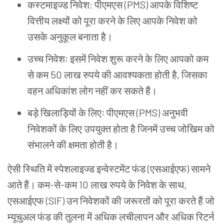
कस्टमाइज्ड
निवेश: पीएमएस (PMS) आपके
विशिष्ट
वित्तीय
लक्ष्यों
को
पूरा
करने
के
लिए
आपके
निवेश
को
उसके
अनुकूल
बनाता
है।
उच्च
निवेशः
इसमें
निवेश
शुरू
करने
के
लिए
आपको
कम
से
कम 50 लाख
रुपये
की
आवश्यकता
होती
है, जिसका
वहन
अधिकांश
लोग
नहीं
कर
सकते
हैं।
बड़े
खिलाड़ियों
के
लिएः
पीएमएस (PMS) अनुभवी
निवेशकों
के
लिए
उपयुक्त
होता
है
जिनमें
उच्च
जोखिम
को
संभालने
की
क्षमता
होती
है।
ऐसी
स्थिति
में
स्पेशलाइज्ड
इन्वेस्टमेंट
फंड (एसआईएफ) सामने
आते
हैं।
कम-से-कम 10 लाख
रुपये
के
निवेश
के
साथ,
एसआईएफ (SIF) उन
निवेशकों
की
जरूरतों
को
पूरा
करते
हैं
जो
म्यूचुअल
फंड
की
तुलना
में
अधिक
लचीलापन
और
अधिक
रिटर्न