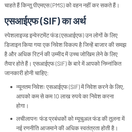
चाहते
हैं
किन्तु
पीएमएस (PMS) को
वहन
नहीं
कर
सकते
हैं।
एसआईएफ (SIF) का
अर्थ
स्पेशलाइज्ड
इन्वेस्टमेंट
फंड (एसआईएफ) उन
लोगों
के
लिए
डिजाइन
किया
गया
एक
निवेश
विकल्प
है
जिन्हें
बाजार
की
समझ
है
और
अधिक
रिटर्न
की
उम्मीद
में
उच्च
जोखिम
लेने
के
लिए
तैयार
होते
हैं।
एसआईएफ (SIF) के
बारे
में
आपको
निम्नांकित
जानकारी
होनी
चाहिए:
न्यूनतम
निवेशः
एसआईएफ (SIF) में
निवेश
करने
के
लिए,
आपको
कम
से
कम 10 लाख
रुपये
का
निवेश
करना
होगा।
लचीलापनः
फंड
प्रबंधकों
को
म्यूचुअल
फंड
की
तुलना
में
नई
रणनीति
आजमाने
की
अधिक
स्वतंत्रता
होती
है।