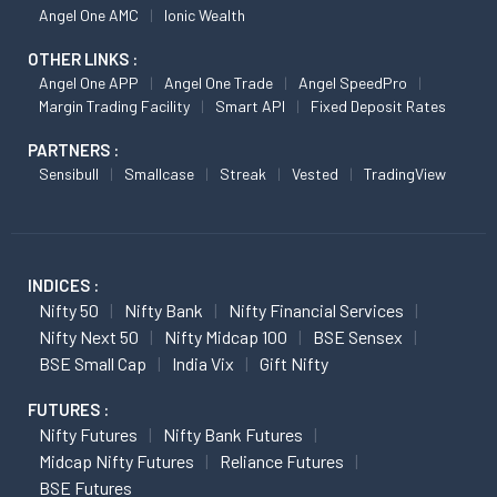
Angel One AMC
Ionic Wealth
OTHER LINKS :
Angel One APP
Angel One Trade
Angel SpeedPro
Margin Trading Facility
Smart API
Fixed Deposit Rates
PARTNERS :
Sensibull
Smallcase
Streak
Vested
TradingView
INDICES :
Nifty 50
Nifty Bank
Nifty Financial Services
Nifty Next 50
Nifty Midcap 100
BSE Sensex
BSE Small Cap
India Vix
Gift Nifty
FUTURES :
Nifty Futures
Nifty Bank Futures
Midcap Nifty Futures
Reliance Futures
BSE Futures