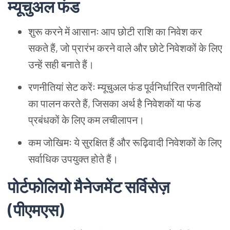
म्यूचुअल
फंड
शुरू
करने
में
आसानः
आप
छोटी
राशि
का
निवेश
कर
सकते
हैं, जो
प्रारंभ
करने
वाले
और
छोटे
निवेशकों
के
लिए
उन्हें
सही
बनाते
हैं।
रणनीतियां
सेट
करेंः
म्यूचुअल
फंड
पूर्वनिर्धारित
रणनीतियों
का
पालन
करते
हैं, जिसका
अर्थ
है
निवेशकों
या
फंड
प्रबंधकों
के
लिए
कम
लचीलापन।
कम
जोखिमः
ये
सुरक्षित
हैं
और
रूढ़िवादी
निवेशकों
के
लिए
सर्वाधिक
उपयुक्त
होते
हैं।
पोर्टफोलियो
मैनेजमेंट
सर्विसेज़
(पीएमएस)