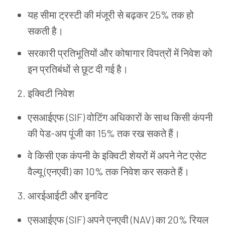
यह
सीमा
ट्रस्टी
की
मंजूरी
से
बढ़कर 25% तक
हो
सकती
है।
सरकारी
प्रतिभूतियों
और
कोषागार
विपत्रों
में
निवेश
को
इन
प्रतिबंधों
से
छूट
दी
गई
है।
इक्विटी
निवेश
एसआईएफ (SIF) वोटिंग
अधिकारों
के
साथ
किसी
कंपनी
की
पेड-अप
पूंजी
का 15% तक
रख
सकते
हैं।
वे
किसी
एक
कंपनी
के
इक्विटी
शेयरों
में
अपने
नेट
एसेट
वैल्यू (एनएवी)
का 10% तक
निवेश
कर
सकते
हैं।
आरईआईटी
और
इनविट
एसआईएफ (SIF) अपने
एनएवी (NAV) का 20% रियल