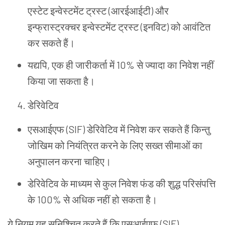
एस्टेट
इन्वेस्टमेंट
ट्रस्ट (आरईआईटी) और
इन्फ्रास्ट्रक्चर
इन्वेस्टमेंट
ट्रस्ट (इनविट) को
आवंटित
कर
सकते
हैं।
यद्यपि, एक
ही
जारीकर्ता
में 10% से
ज्यादा
का
निवेश
नहीं
किया
जा
सकता
है।
डेरिवेटिव
एसआईएफ (SIF) डेरिवेटिव
में
निवेश
कर
सकते
हैं
किन्तु
जोखिम
को
नियंत्रित
करने
के
लिए
सख्त
सीमाओं
का
अनुपालन
करना
चाहिए।
डेरिवेटिव
के
माध्यम
से
कुल
निवेश
फंड
की
शुद्ध
परिसंपत्ति
के 100% से
अधिक
नहीं
हो
सकता
है।
ये
नियम
यह
सुनिश्चित
करते
हैं
कि
एसआईएफ (SIF)