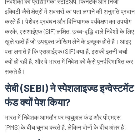
निवेशकों
को
प्रौद्योगिकी
स्टार्टअप, फिनटेक
और
निजी
इक्विटी
जैसे
क्षेत्रों
में
अवसरों
का
पता
लगाने
की
अनुमति
प्रदान
करते
हैं।
पेशेवर
प्रबंधन
और
विनियामक
पर्यवेक्षण
का
उपयोग
करके, एसआईएफ (SIF) लक्षित, उच्च-वृद्धि
वाले
निवेशों
के
लिए
खुले
रहते
हैं
जो
उपयुक्त
जोखिम
लेने
के
इच्छुक
होते
हैं।
आइए
पता
लगाते
हैं
कि
एसआईएफ (SIF) क्या
हैं, इसकी
इतनी
चर्चा
क्यों
हो
रही
है, और
वे
भारत
में
निवेश
को
कैसे
पुनर्परिभाषित
कर
सकते
हैं।
सेबी (SEBI) ने
स्पेशलाइज्ड
इन्वेस्टमेंट
फंड
क्यों
पेश
किया?
भारत
में
निवेशक
आमतौर
पर
म्यूचुअल
फंड
और
पीएमएस
(PMS) के
बीच
चुनाव
करते
हैं, लेकिन
दोनों
के
बीच
अंतर
है: