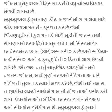
જોખમ પ્રોફાઇલનો હિસાબ કરીને વધુ યોગ્ય વિકલ્પ
મેળવી શકાય છે.
મ્યુચ્યુઅલ ફંડ્સ નાણાકીય બજારોમાં ભાગ લેવા માટે
એક માળખાગત રીત પ્રદાન કરે છે જેમાં
ઊંડાણપૂર્વકની કુશળતા કે મોટી મૂડીની જરૂર નથી.
રોકાણકારો દર મહિને માત્ર ₹500 માં સિસ્ટમેટિક
ઇન્વેસ્ટમેન્ટ પ્લાન (SIP) શરૂ કરી શકે છે અને રૂપિયા-
ખર્ચ સરેરાશ અને ચક્રવૃદ્ધિની શક્તિનો લાભ મેળવી
શકે છે. એન્જલ વનનું સાહજિક પ્લેટફોર્મ તમને
વળતર, જોખમ, ખર્ચ ગુણોત્તર અને રેટિંગના આધારે
ભંડોળની તુલના કરવામાં મદદ કરે છે, જેથી તમે તમારા
નાણાકીય લક્ષ્યો સાથે મેળ ખાતી યોજનાઓ પસંદ કરી
શકો. પેપરલેસ ઓનબોર્ડિંગ, ઇન્સ્ટન્ટ SIP સેટઅપ
અને સીમલેસ ટ્રેકિંગ સાથે, મ્યુચ્યુઅલ ફંડ્સમાં