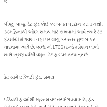
છે.
બીજી બાજુ
,
ડેટ ફંડ કોઈ કર બચત પ્રદાન કરતા નથી.
૩૬મહિનાથી ઓછા સમય માટે રાખવામાં આવે ત્યારે ડેટ
ફંડમાંથી મેળવેલા નફા પર લાગુ કર સ્તર મુજબ કર
લાદવામાં આવે છે. ૨૦
%
નો
LTCG (
ઇન્ડેક્સેશન લાભો
સાથે) ત્રણ વર્ષથી વધુના ડેટ ફંડ પર કરપાત્ર છે.
ડેટ સામે ઇક્વિટી ફંડ: સમય
ઇક્વિટી ફંડમાંથી મહત્તમ વળતર મેળવવા માટે
,
ફંડ