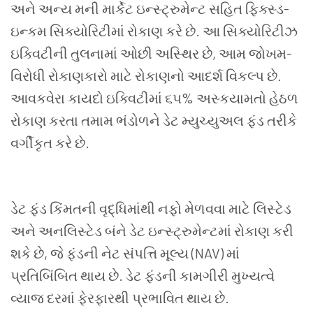
અને અન્ય મની માર્કેટ ઇન્સ્ટ્રુમેન્ટ સહિત ફિક્સ્ડ-
ઇન્કમ સિક્યોરિટીમાં રોકાણ કરે છે. આ સિક્યોરિટીઝ
ઇક્વિટીની તુલનામાં ઓછી અસ્થિર છે
,
આમ જોખમ-
વિરોધી રોકાણકારો માટે રોકાણનો આદર્શ વિકલ્પ છે.
આવકવેરા કાયદો ઇક્વિટીમાં ૬૫
%
અસ્કયામતો હેઠળ
રોકાણ કરતા તમામ ભંડોળને ડેટ મ્યુચ્યુઅલ ફંડ તરીકે
વર્ગીકૃત કરે છે.
ડેટ ફંડ કિંમતની વૃદ્ધિમાંથી નફો મેળવવા માટે લિસ્ટેડ
અને અનલિસ્ટેડ બંને ડેટ ઇન્સ્ટ્રુમેન્ટમાં રોકાણ કરી
શકે છે
,
જે ફંડની નેટ સંપત્તિ મૂલ્ય (
NAV)
માં
પ્રતિબિંબિત થાય છે. ડેટ ફંડની કામગીરી મુખ્યત્વે
વ્યાજ દરમાં ફેરફારથી પ્રભાવિત થાય છે.