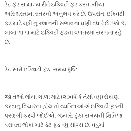
ડેટ ફંડ સામાન્ય રીતે ઇક્વિટી ફંડ કરતાં નીચા
અસ્થિરતાના સ્તરનો અનુભવ કરે છે. ઉપરાંત
,
ઇક્વિટી
ફંડ માટે મૂડી નુકશાનની સંભાવના ઘણી વધારે છે. જો કે
,
લાંબા ગાળા માટે ઇક્વિટી ફંડના વળતરમાં સરળતા રહે
છે.
ડેટ સામે ઇક્વિટી ફંડ: સમય દૃષ્ટિ
જો તેઓ લાંબા ગાળા માટે (૨૦વર્ષ કે તેથી વધુ) રોકાણ
કરવાનું વિચારતા હોય તો વ્યક્તિઓએ ઇક્વિટી ફંડની
પસંદગી કરવી જોઈએ. જ્યારે
,
ટૂંકા સમયની ક્ષિતિજ
ધરાવતા લોકો માટે ડેટ ફંડ વધુ યોગ્ય છે. વધુમાં
,