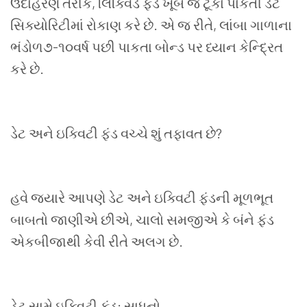
ઉદાહરણ તરીકે
,
લિક્વિડ ફંડ ખૂબ જ ટૂંકા પાકતી ડેટ
સિક્યોરિટીમાં રોકાણ કરે છે. એ જ રીતે
,
લાંબા ગાળાના
ભંડોળ૭-૧૦વર્ષ પછી પાકતા બોન્ડ પર ધ્યાન કેન્દ્રિત
કરે છે.
ડેટ અને ઇક્વિટી ફંડ વચ્ચે શું તફાવત છે
?
હવે જ્યારે આપણે ડેટ અને ઇક્વિટી ફંડની મૂળભૂત
બાબતો જાણીએ છીએ
,
ચાલો સમજીએ કે બંને ફંડ
એકબીજાથી કેવી રીતે અલગ છે.
ડેટ સામે ઇક્વિટી ફંડ: સાધનો