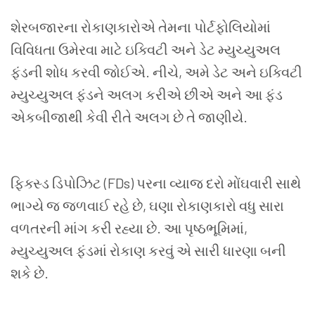
શેરબજારના રોકાણકારોએ તેમના પોર્ટફોલિયોમાં
વિવિધતા ઉમેરવા માટે ઇક્વિટી અને ડેટ મ્યુચ્યુઅલ
ફંડની શોધ કરવી જોઈએ. નીચે
,
અમે ડેટ અને ઇક્વિટી
મ્યુચ્યુઅલ ફંડને અલગ કરીએ છીએ અને આ ફંડ
એકબીજાથી કેવી રીતે અલગ છે તે જાણીયે.
ફિક્સ્ડ ડિપોઝિટ (
FDs)
પરના વ્યાજ દરો મોંઘવારી સાથે
ભાગ્યે જ જળવાઈ રહે છે
,
ઘણા રોકાણકારો વધુ સારા
વળતરની માંગ કરી રહ્યા છે. આ પૃષ્ઠભૂમિમાં
,
મ્યુચ્યુઅલ ફંડમાં રોકાણ કરવું એ સારી ધારણા બની
શકે છે.