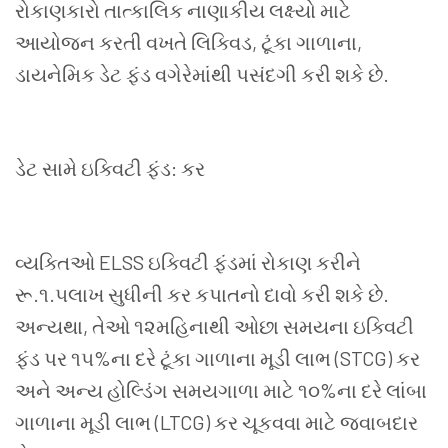
રોકાણકારો તાત્કાલિક નાણાકીય લક્ષ્યો માટે
આયોજન કરતી વખતે લિક્વિડ
,
ટૂંકા ગાળાના
,
ડાયનેમિક ડેટ ફંડ વગેરેમાંથી પસંદગી કરી શકે છે.
ડેટ સામે ઇક્વિટી ફંડ: કર
વ્યક્તિઓ
ELSS
ઇક્વિટી ફંડમાં રોકાણ કરીને
રૂ.૧
.
૫લાખ સુધીની કર કપાતનો દાવો કરી શકે છે.
અન્યથા
,
તેઓ ૧૨મહિનાથી ઓછા સમયના ઇક્વિટી
ફંડ પર ૧૫
%
ના દરે ટૂંકા ગાળાના મૂડી લાભ (
STCG)
કર
અને અન્ય હોલ્ડિંગ સમયગાળા માટે ૧૦
%
ના દરે લાંબા
ગાળાના મૂડી લાભ
(LTCG)
કર ચૂકવવા માટે જવાબદાર