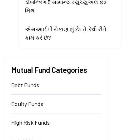
ડીબન્કિંગ 5 સામાન્ય મ્યુચ્યુઅલ ફંડ
મિથ
એસઆઈપી રોકાણ શું છે: તે કેવી રીતે
કામ કરે છે?
Mutual Fund Categories
Debt Funds
Equity Funds
High Risk Funds