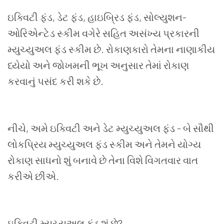
ઇક્વિટી ફંડ
,
ડેટ ફંડ
,
હાઇબ્રિડ ફંડ
,
સોલ્યુશન-
ઓરિએન્ટેડ સ્કીમ વગેરે સહિત અસંખ્ય પ્રકારની
મ્યુચ્યુઅલ ફંડ સ્કીમ છે. રોકાણકારો તેમના નાણાકીય
ધ્યેયો અને જોખમની ભૂખ અનુસાર તેમાં રોકાણ
કરવાનું પસંદ કરી શકે છે.
નીચે
,
અમે ઇક્વિટી અને ડેટ મ્યુચ્યુઅલ ફંડ - બે સૌથી
લોકપ્રિય મ્યુચ્યુઅલ ફંડ સ્કીમ અને તેમને યોગ્ય
રોકાણ સાધનો શું બનાવે છે તેના વિશે વિગતવાર વાત
કરીએ છીએ.
ઇક્વિટી મ્યુચ્યુઅલ ફંડ શું છે
?