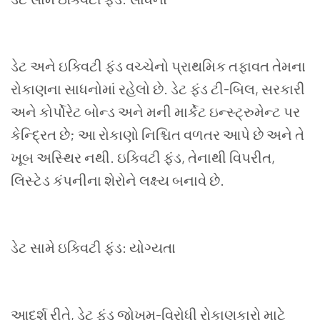
ડેટ અને ઇક્વિટી ફંડ વચ્ચેનો પ્રાથમિક તફાવત તેમના
રોકાણના સાધનોમાં રહેલો છે. ડેટ ફંડ ટી-બિલ
,
સરકારી
અને કોર્પોરેટ બોન્ડ અને મની માર્કેટ ઇન્સ્ટ્રુમેન્ટ પર
કેન્દ્રિત છે
;
આ રોકાણો નિશ્ચિત વળતર આપે છે અને તે
ખૂબ અસ્થિર નથી. ઇક્વિટી ફંડ
,
તેનાથી વિપરીત
,
લિસ્ટેડ કંપનીના શેરોને લક્ષ્ય બનાવે છે.
ડેટ સામે ઇક્વિટી ફંડ: યોગ્યતા
આદર્શ રીતે
,
ડેટ ફંડ જોખમ-વિરોધી રોકાણકારો માટે