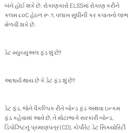
બંને હોઈ શકે છે. રોકાણકારો
ELSS
માં રોકાણ કરીને
કલમ ૮૦
C
હેઠળ રૂ.૧
.
૫લાખ સુધીની કર કપાતનો લાભ
મેળવી શકે છે.
ડેટ મ્યુચ્યુઅલ ફંડ શું છે
?
આશ્ચર્ય થાય છે કે ડેટ ફંડ શું છે
?
ડેટ ફંડ
,
જેને વૈકલ્પિક રીતે બોન્ડ ફંડ અથવા ઇન્કમ
ફંડ કહેવામાં આવે છે
,
તે મોટાભાગે સરકારી બોન્ડ
,
ડિપોઝિટનું પ્રમાણપત્ર (
CD),
કોર્પોરેટ ડેટ સિક્યોરિટી