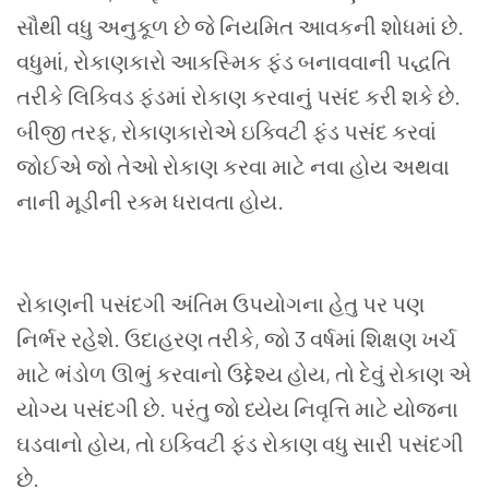
સૌથી વધુ અનુકૂળ છે જે નિયમિત આવકની શોધમાં છે.
વધુમાં
,
રોકાણકારો આકસ્મિક ફંડ બનાવવાની પદ્ધતિ
તરીકે લિક્વિડ ફંડમાં રોકાણ કરવાનું પસંદ કરી શકે છે.
બીજી તરફ
,
રોકાણકારોએ ઇક્વિટી ફંડ પસંદ કરવાં
જોઈએ જો તેઓ રોકાણ કરવા માટે નવા હોય અથવા
નાની મૂડીની રકમ ધરાવતા હોય.
રોકાણની પસંદગી અંતિમ ઉપયોગના હેતુ પર પણ
નિર્ભર રહેશે. ઉદાહરણ તરીકે
,
જો
3
વર્ષમાં શિક્ષણ ખર્ચ
માટે ભંડોળ ઊભું કરવાનો ઉદ્દેશ્ય હોય
,
તો દેવું રોકાણ એ
યોગ્ય પસંદગી છે. પરંતુ જો ધ્યેય નિવૃત્તિ માટે યોજના
ઘડવાનો હોય
,
તો ઇક્વિટી ફંડ રોકાણ વધુ સારી પસંદગી
છે.