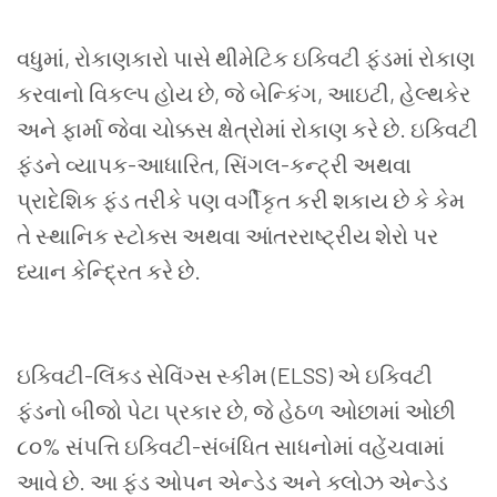
વધુમાં
,
રોકાણકારો પાસે થીમેટિક ઇક્વિટી ફંડમાં રોકાણ
કરવાનો વિકલ્પ હોય છે
,
જે બેન્કિંગ
,
આઇટી
,
હેલ્થકેર
અને ફાર્મા જેવા ચોક્કસ ક્ષેત્રોમાં રોકાણ કરે છે. ઇક્વિટી
ફંડને વ્યાપક-આધારિત
,
સિંગલ-કન્ટ્રી અથવા
પ્રાદેશિક ફંડ તરીકે પણ વર્ગીકૃત કરી શકાય છે કે કેમ
તે સ્થાનિક સ્ટોક્સ અથવા આંતરરાષ્ટ્રીય શેરો પર
ધ્યાન કેન્દ્રિત કરે છે.
ઇક્વિટી-લિંક્ડ સેવિંગ્સ સ્કીમ (
ELSS)
એ ઇક્વિટી
ફંડનો બીજો પેટા પ્રકાર છે
,
જે હેઠળ ઓછામાં ઓછી
૮૦
%
સંપત્તિ ઇક્વિટી-સંબંધિત સાધનોમાં વહેંચવામાં
આવે છે. આ ફંડ ઓપન એન્ડેડ અને ક્લોઝ એન્ડેડ