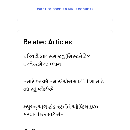
Want to open an NRI account?
Related Articles
ઇક્વિટી SIP સમજવું (સિસ્ટમેટિક
ઇન્વેસ્ટમેન્ટ પ્લાન)
તમારે દર વર્ષે તમારું એસઆઈપી શા માટે
વધારવું જોઈએ
મ્યુચ્યુઅલ ફંડ રિટર્નને ઑપ્ટિમાઇઝ
કરવાની 5 સ્માર્ટ રીત