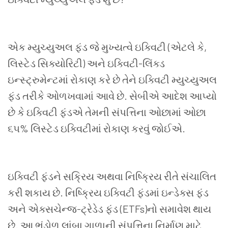
એક મ્યુચ્યુઅલ ફંડ જે મુખ્યત્વે ઇક્વિટી (એટલે ​​કે
,
લિસ્ટેડ સિક્યોરિટી) અને ઇક્વિટી-લિંક્ડ
ઇન્સ્ટ્રુમેન્ટમાં રોકાણ કરે છે તેને ઇક્વિટી મ્યુચ્યુઅલ
ફંડ તરીકે ઓળખવામાં આવે છે. સેબીએ આદેશ આપ્યો
છે કે ઇક્વિટી ફંડએ તેમની સંપત્તિના ઓછામાં ઓછા
૬૫
%
લિસ્ટેડ ઇક્વિટીમાં રોકાણ કરવું જોઈએ.
ઇક્વિટી ફંડને સક્રિય અથવા નિષ્ક્રિય રીતે સંચાલિત
કરી શકાય છે. નિષ્ક્રિય ઇક્વિટી ફંડમાં ઇન્ડેક્સ ફંડ
અને એક્સચેન્જ-ટ્રેડેડ ફંડ (
ETFs)
નો સમાવેશ થાય
છે. આ ભંડોળ લાંબા ગાળાની સંપત્તિના નિર્માણ માટે