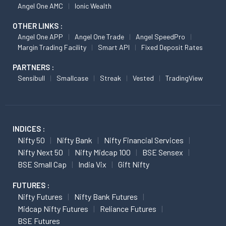
Angel One AMC
Ionic Wealth
OTHER LINKS :
Angel One APP
Angel One Trade
Angel SpeedPro
Margin Trading Facility
Smart API
Fixed Deposit Rates
PARTNERS :
Sensibull
Smallcase
Streak
Vested
TradingView
INDICES :
Nifty 50
Nifty Bank
Nifty Financial Services
Nifty Next 50
Nifty Midcap 100
BSE Sensex
BSE Small Cap
India Vix
Gift Nifty
FUTURES :
Nifty Futures
Nifty Bank Futures
Midcap Nifty Futures
Reliance Futures
BSE Futures