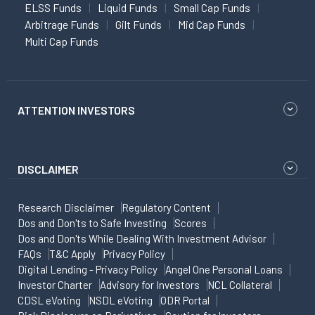
ELSS Funds
Liquid Funds
Small Cap Funds
Arbitrage Funds
Gilt Funds
Mid Cap Funds
Multi Cap Funds
ATTENTION INVESTORS
DISCLAIMER
Research Disclaimer
Regulatory Content
Dos and Don'ts to Safe Investing
Scores
Dos and Don'ts While Dealing With Investment Advisor
FAQs
T&C Apply
Privacy Policy
Digital Lending - Privacy Policy
Angel One Personal Loans
Investor Charter
Advisory for Investors
NCL Collateral
CDSL eVoting
NSDL eVoting
ODR Portal