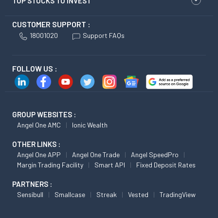
TOP STOCKS TO INVEST
CUSTOMER SUPPORT :
18001020
Support FAQs
FOLLOW US :
GROUP WEBSITES :
Angel One AMC
Ionic Wealth
OTHER LINKS :
Angel One APP
Angel One Trade
Angel SpeedPro
Margin Trading Facility
Smart API
Fixed Deposit Rates
PARTNERS :
Sensibull
Smallcase
Streak
Vested
TradingView