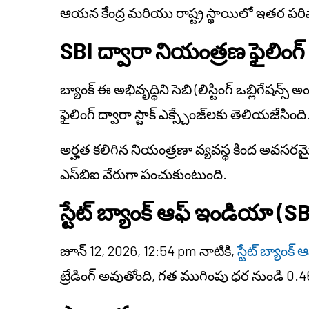
ఆయన కేంద్ర మరియు రాష్ట్ర స్థాయిలో ఇతర పర
SBI ద్వారా నియంత్రణ ఫైలింగ్
బ్యాంక్ ఈ అభివృద్ధిని సెబి (లిస్టింగ్ ఒబ్లిగేషన్స్ అం
ఫైలింగ్ ద్వారా స్టాక్ ఎక్స్చేంజ్‌లకు తెలియజేసింది
అర్హత కలిగిన నియంత్రణా వ్యవస్థ కింద అవసర
ఎస్‌బిఐ వేరుగా పంచుకుంటుంది.
స్టేట్ బ్యాంక్ ఆఫ్ ఇండియా (S
జూన్ 12, 2026, 12:54 pm నాటికి,
స్టేట్ బ్యాంక
ట్రేడింగ్ అవుతోంది, గత ముగింపు ధర నుండి 0.4