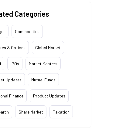
ated Categories
get
Commodities
res & Options
Global Market
i
IPOs
Market Masters
ket Updates
Mutual Funds
onal Finance
Product Updates
earch
Share Market
Taxation