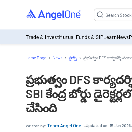
Suggestion will be p
Trade & Invest
Mutual Funds & SIP
Learn
News
P
›
›
›
Home Page
News
స్టాక్స్
ప్రభుత్వం DFS కార్యదర్శి సంజయ్ 
ప్రభుత్వం DFS కార్యద
SBI కేంద్ర బోర్డు డైరెక్టర్ల
చేసింది
Team Angel One
Updated on:
15 Jun 2026
Written by: