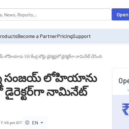
opulated by default on accessing the input field. On entering data int
Open
roducts
Become a Partner
Pricing
Support
లోహియాను SBI కేంద్ర బోర్డు డైరెక్టర్లలో డైరెక్టర్‌గా నామినేట్ చేసింది
ర్శి సంజయ్ లోహియాను
Ope
లో డైరెక్టర్‌గా నామినేట్
EN
, 7:45 pm IST