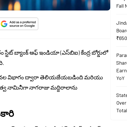
Fall
Jind
Boar
₹650
ం స్టేట్ బ్యాంక్ ఆఫ్ ఇండియా (ఎస్‌బిఐ) కేంద్ర బోర్డులో
Para
ది.
Shar
Earn
క సేవల విభాగం ద్వారా తెలియజేయబడింది మరియు
YoY
ుత్వ నామినీగా నాగరాజు మద్దిరాలాను
Stat
Over
Tota
కారి