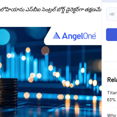
ియాను ఎస్‌బీఐ సెంట్రల్ బోర్డ్ డైరెక్టర్‌గా తక్షణమే
+91
Rel
Tita
63% 
Why 