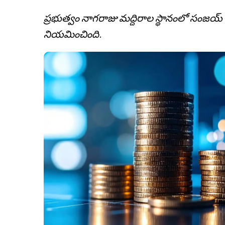
ప్రభుత్వం నాగరాజు మద్దిరాల స్థానంలో సంజయ్ లోహ
నియమించింది.