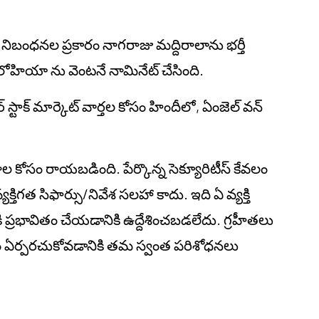
55 నిబంధనల ప్రకారం నాగరాజు మద్దిరాలాను భర్తీ
జయ్ లోహియా ను వెంటనే నామినేట్ చేసింది.
్టాక్ మార్కెట్ వార్తల కోసం హిందీలో, ఏంజెల్ వన్
.
జనాల కోసం రాయబడింది. పేర్కొన్న సెక్యూరిటీస్ కేవలం
తిగత సిఫార్సు/నివేశ సలహా కాదు. ఇది ఏ వ్యక్తి
కి ప్రభావితం చేయడానికి ఉద్దేశించబడలేదు. గ్రహీతలు
ాయం ఏర్పరచుకోవడానికి తమ స్వంత పరిశోధనలు