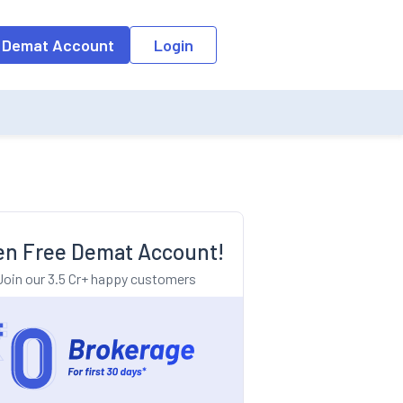
o the input field, the suggestion list will be updated as per the keyw
 Demat Account
Login
n Free Demat Account!
Join our 3.5 Cr+ happy customers