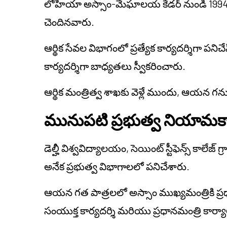
లోహియా అస్సాం-మేఘాలయ కేడర్ నుండి 1994 బ్యాచ
చెందినవారు.
ఆర్థిక సేవల విభాగంలో ప్రత్యేక కార్యదర్శిగా పన
కార్యదర్శిగా బాధ్యతలు స్వీకరించారు.
ఆర్థిక మంత్రిత్వ శాఖకు వెళ్లే ముందు, ఆయన గ
మునుపటి ప్రభుత్వ నియామక
డెల్హీ విశ్వవిద్యాలయం, సెయింట్ స్టీఫెన్స్ కాల
అనేక ప్రభుత్వ విభాగాలలో పనిచేశారు.
ఆయన గత పాత్రలలో అస్సాం ముఖ్యమంత్రికి ప్రధ
సంయుక్త కార్యదర్శి మరియు ప్రధానమంత్రి కార్యా