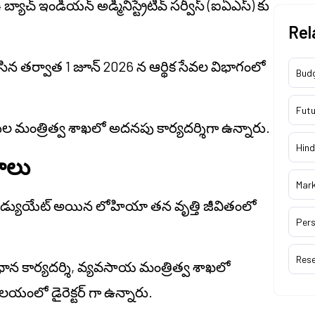
్ ఇండియన్ అడ్మినిస్ట్రేటివ్ సర్వీస్ (ఐఏఎస్) కు
Rel
ిచేసిన తర్వాత 1 జూన్ 2026 న ఆర్థిక సేవల విభాగంలో
Bud
Futu
నుల మంత్రిత్వ శాఖలో అదనపు కార్యదర్శిగా ఉన్నారు.
Hind
ాలు
Mar
ేజ్ గ్రాడ్యుయేట్ అయిన లోహియా తన వృత్తి జీవితంలో
Pers
Res
ాన కార్యదర్శి, వ్యవసాయ మంత్రిత్వ శాఖలో
లయంలో డైరెక్టర్ గా ఉన్నారు.