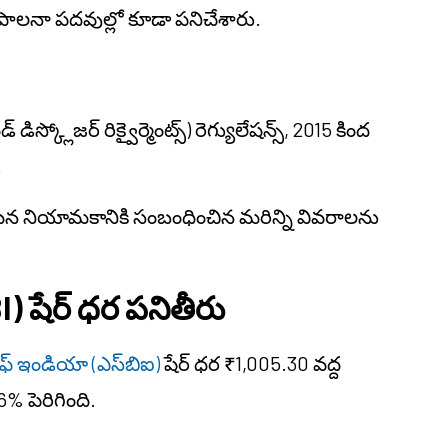
ిపాలనా పదవుల్లో కూడా పనిచేశారు.
డ్ డిస్క్లోజర్ రిక్వైర్మెంట్స్) రెగ్యులేషన్స్, 2015 కింద
.
మైన నియామకానికి సంబంధించిన మరిన్ని వివరాలను
BI) షేర్ ధర పనితీరు
్ ఆఫ్ ఇండియా (ఎస్‌బిఐ)
షేర్ ధర ₹1,005.30 వద్ద
6% పెరిగింది.