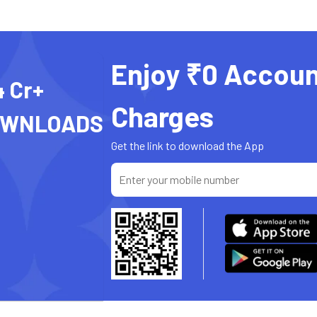
Enjoy ₹0 Accoun
4 Cr+
Charges
OWNLOADS
Get the link to download the App