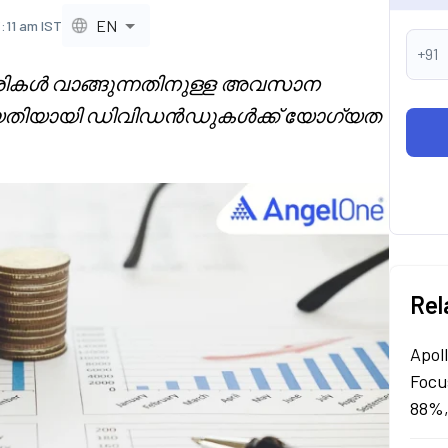
EN
7:11 am IST
+91
ഹരികൾ വാങ്ങുന്നതിനുള്ള അവസാന
ീയതിയായി ഡിവിഡൻഡുകൾക്ക് യോഗ്യത
Rel
Apol
Focu
88%,