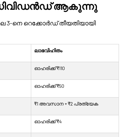
ഡിവിഡൻഡ് ആകുന്നു
ലൈ 3-നെ റെക്കോർഡ് തീയതിയായി
ലാഭവിഹിതം
ഓഹരിക്ക് ₹110
ഓഹരിക്ക് ₹50
₹1 അവസാന + ₹2 പ്രത്യേക
ഓഹരിക്ക് ₹4