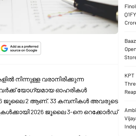
Finol
Q1FY
Cror
Baaza
Opens
Stor
KPT 
ിൽ നിന്നുള്ള വരാനിരിക്കുന്ന
Thre
്നവർക്ക് യോഗ്യമായ ഓഹരികൾ
Reap
 ജൂലൈ 2 ആണ്. 33 കമ്പനികൾ അവരുടെ
Ambi
ുകൾക്കായി 2026 ജൂലൈ 3-നെ റെക്കോർഡ്
Vija
Inde