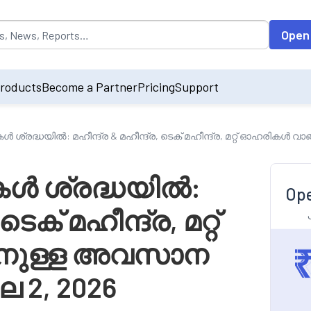
opulated by default on accessing the input field. On entering data int
Open
roducts
Become a Partner
Pricing
Support
 ശ്രദ്ധയിൽ: മഹീന്ദ്ര & മഹീന്ദ്ര, ടെക് മഹീന്ദ്ര, മറ്റ് ഓഹരികൾ
കൾ ശ്രദ്ധയിൽ:
Ope
ടെക് മഹീന്ദ്ര, മറ്റ്
നുള്ള അവസാന
 2, 2026