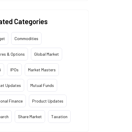
ated Categories
get
Commodities
res & Options
Global Market
i
IPOs
Market Masters
ket Updates
Mutual Funds
onal Finance
Product Updates
earch
Share Market
Taxation