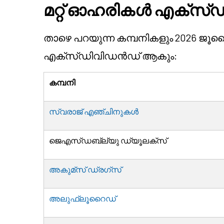
മറ്റ് ഓഹരികൾ എക്സ്
താഴെ പറയുന്ന കമ്പനികളും 2026 ജൂ
എക്സ്ഡിവിഡൻഡ് ആകും:
കമ്പനി
സ്വരാജ് എഞ്ചിനുകൾ
ജെഎസ്ഡബ്ല്യു ഡ്യൂലക്സ്
അകുമ്സ് ഡ്രഗ്സ്
അലുഫ്ലൂറൈഡ്