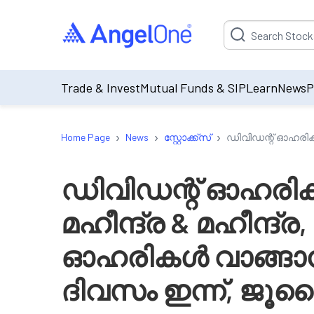
Suggestion will be p
Trade & Invest
Mutual Funds & SIP
Learn
News
P
›
›
›
Home Page
News
സ്റ്റോക്ക്‌സ്
ഡിവിഡന്റ് ഓഹരികൾ
ഡിവിഡന്റ് ഓഹരി
മഹീന്ദ്ര & മഹീന്ദ്ര, 
ഓഹരികൾ വാങ്ങാ
ദിവസം ഇന്ന്, ജൂലൈ