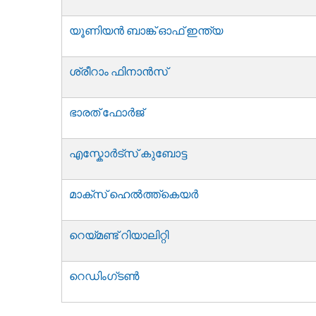
യൂണിയൻ ബാങ്ക് ഓഫ് ഇന്ത്യ
ശ്രീറാം ഫിനാൻസ്
ഭാരത് ഫോർജ്
എസ്കോർട്സ് കുബോട്ട
മാക്സ് ഹെൽത്ത്‌കെയർ
റെയ്മണ്ട് റിയാലിറ്റി
റെഡിംഗ്ടൺ