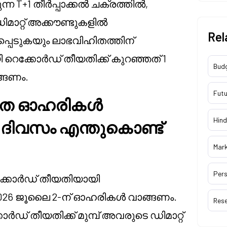
ന T+1 തീർപ്പാക്കൽ ചക്രത്തിൽ,
ാറ്റ് അക്കൗണ്ടുകളിൽ
Rel
്പെടുകയും ലാഭവിഹിതത്തിന്
െക്കോർഡ് തീയതിക്ക് കുറഞ്ഞത് 1
Bud
്ങണം.
Futu
ഹിത ഓഹരികൾ
Hind
ദിവസം എന്തുകൊണ്ട്
Mar
Pers
്കോർഡ് തീയതിയായി
ർ 2026 ജൂലൈ 2-ന് ഓഹരികൾ വാങ്ങണം.
Res
ഡ് തീയതിക്ക് മുമ്പ് അവരുടെ ഡിമാറ്റ്