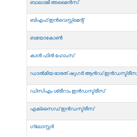
ബാലാജി അമൈൻസ്
ബിഎഫ് ഇൻവെസ്റ്റ്മെന്റ്
ബയോകോൺ
കാൻ ഫിൻ ഹോംസ്
ഡാൽമിയ ഭാരത് ഷുഗർ ആൻഡ് ഇൻഡസ്ട്രീസ
ഡിസിഎം ശ്രീറാം ഇൻഡസ്ട്രീസ്
എക്സൈഡ് ഇൻഡസ്ട്രീസ്
ഗ്ലോസ്റ്റർ