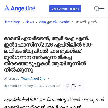
Open Demat Account
›
›
›
Home Page
News
മ്യൂച്ചുവൽ ഫണ്ട്സ്
ഭാരതി എയർടെൽ, ആർ
ഭാരതി എയർടെൽ, ആർ.ഐ.എൽ,
ഇൻഫോസിസ് 2026 ഏപ്രിലിൽ 600-
ലധികം മ്യൂച്വൽ ഫണ്ടുകൾക്ക്
മുൻഗണന നൽകുന്ന മികച്ച
തിരഞ്ഞെടുപ്പുകൾ ആയി മുന്നിൽ
നിൽക്കുന്നു
Written by:
Team Angel One
EN
Updated on:
14 May 2026, 2:00 am IST
ഏപ്രിലിൽ 600-ലധികം മ്യൂച്വൽ ഫണ്ടുകൾ
ഭാരതി എയർടെൽ, ആർ.ഐ.എൽ,