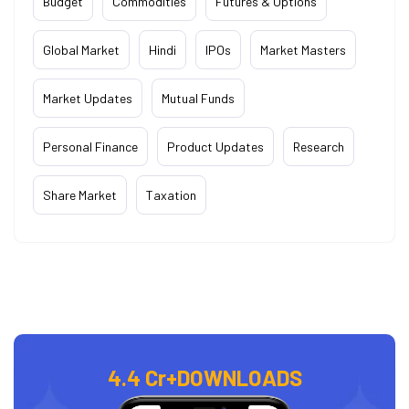
Budget
Commodities
Futures & Options
Global Market
Hindi
IPOs
Market Masters
Market Updates
Mutual Funds
Personal Finance
Product Updates
Research
Share Market
Taxation
4.4 Cr+
DOWNLOADS