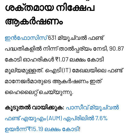
ശക്തമായ നിക്ഷേപ
ആകർഷണം
ഇൻഫോസിസ്
631 മ്യൂച്വൽ ഫണ്ട്
പദ്ധതികളിൽ നിന്ന് താൽപ്പര്യം നേടി, 90.87
കോടി ഓഹരികൾ ₹1.07 ലക്ഷം കോടി
മൂല്യമുള്ളത്. ഐടി (IT) മേഖലയിലെ ഫണ്ട്
മാനേജർമാരുടെ ആകർഷണം ഇത്
ഹൈലൈറ്റ് ചെയ്യുന്നു.
കൂടുതൽ വായിക്കുക:
പാസീവ് മ്യൂച്വൽ
ഫണ്ട് എയുഎം (AUM) ഏപ്രിലിൽ 7.6%
ഉയർന്ന് ₹15.19 ലക്ഷം കോടി
!