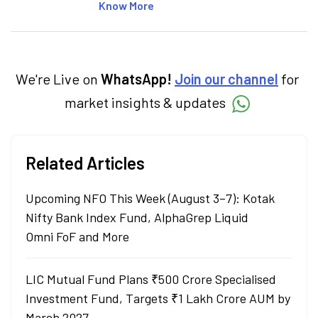
articles on the stock market, IPO, economy,
Know More
personal finance, commodities and related
categories.
We're Live on
WhatsApp!
Join our channel
for
market insights & updates
Related Articles
Upcoming NFO This Week (August 3–7): Kotak
Nifty Bank Index Fund, AlphaGrep Liquid
Omni FoF and More
LIC Mutual Fund Plans ₹500 Crore Specialised
Investment Fund, Targets ₹1 Lakh Crore AUM by
March 2027