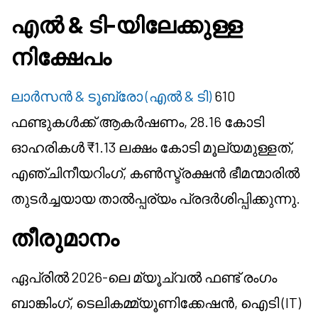
എൽ & ടി-യിലേക്കുള്ള
നിക്ഷേപം
ലാർസൻ & ടൂബ്രോ (എൽ & ടി)
610
ഫണ്ടുകൾക്ക് ആകർഷണം, 28.16 കോടി
ഓഹരികൾ ₹1.13 ലക്ഷം കോടി മൂല്യമുള്ളത്,
എഞ്ചിനീയറിംഗ്, കൺസ്ട്രക്ഷൻ ഭീമന്മാരിൽ
തുടർച്ചയായ താൽപ്പര്യം പ്രദർശിപ്പിക്കുന്നു.
തീരുമാനം
ഏപ്രിൽ 2026-ലെ മ്യൂച്വൽ ഫണ്ട് രംഗം
ബാങ്കിംഗ്, ടെലികമ്മ്യൂണിക്കേഷൻ, ഐടി (IT)