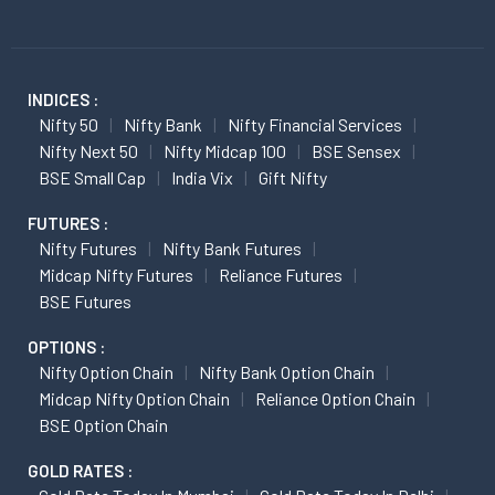
INDICES :
Nifty 50
Nifty Bank
Nifty Financial Services
Nifty Next 50
Nifty Midcap 100
BSE Sensex
BSE Small Cap
India Vix
Gift Nifty
FUTURES :
Nifty Futures
Nifty Bank Futures
Midcap Nifty Futures
Reliance Futures
BSE Futures
OPTIONS :
Nifty Option Chain
Nifty Bank Option Chain
Midcap Nifty Option Chain
Reliance Option Chain
BSE Option Chain
GOLD RATES :