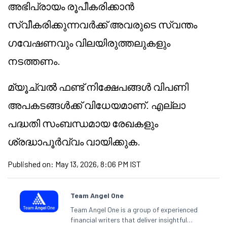
അഭിപ്രായം രൂപീകരിക്കാൻ
സ്വീകരിക്കുന്നവർക്ക് അവരുടെ സ്വന്തം
ഗവേഷണവും വിലയിരുത്തലുകളും
നടത്തണം.
മ്യൂച്വൽ ഫണ്ട് നിക്ഷേപങ്ങൾ വിപണി
അപകടങ്ങൾക്ക് വിധേയമാണ്. എല്ലാ
പദ്ധതി സംബന്ധമായ രേഖകളും
ശ്രദ്ധാപൂർവ്വം വായിക്കുക.
Published on:
May 13, 2026, 8:06 PM IST
Team Angel One
Team Angel One is a group of experienced
financial writers that deliver insightful