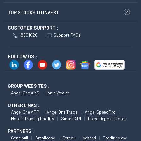
TOP STOCKS TO INVEST
CUSTOMER SUPPORT :
18001020
Support FAQs
FOLLOW US :
GROUP WEBSITES :
Angel One AMC
Ionic Wealth
OTHER LINKS :
Angel One APP
Angel One Trade
Angel SpeedPro
Margin Trading Facility
Smart API
Fixed Deposit Rates
PARTNERS :
Sensibull
Smallcase
Streak
Vested
TradingView