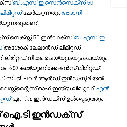
ക്സ്
ബി.എസ്.ഇ സെൻസെക്സ് 50
ിമിറ്റഡ്
ചേർക്കുന്നതും
അദാനി
്യുന്നതുമാണ്.
നെക്സ്റ്റ് 50 ഇൻഡക്സ്
ബി.എസ്.ഇ
്
അശോക് ലേലാൻഡ് ലിമിറ്റഡ്
 ലിമിറ്റഡ് നീക്കം ചെയ്യുകയും ചെയ്യും.
 വൺ 97 കമ്മ്യൂണിക്കേഷൻസ് ലിമിറ്റഡ്,
റ്റഡ്, സി.ജി പവർ ആൻഡ് ഇൻഡസ്ട്രിയൽ
റ്റ്മെന്റ്സ് ഓഫ് ഇന്ത്യ ലിമിറ്റഡ്,
എൽ
്റഡ്
എന്നിവ ഇൻഡക്സ് ഉൾപ്പെടുത്തും.
 ഐ.ടി ഇൻഡക്സ്
്ങൾ