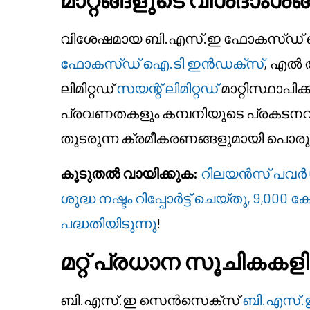
വിശേഷമായ ബി.എസ്.ഇ ഫോകസ്ഡ്
ഫോകസ്ഡ് ഐ.ടി ഇൻഡക്സ്
, എൽ 
ലിമിറ്റഡ്
സയന്റ് ലിമിറ്റഡ്
മാറ്റിസ്ഥാപ
പ്രവണതകളും കമ്പനിയുടെ പ്രകടനവും പ
തുടരുന്ന ക്രമീകരണങ്ങളുമായി പൊരുത്
കൂടുതൽ വായിക്കുക:
റിലയൻസ് പവർ Q
ശുദ്ധ നഷ്ടം റിപ്പോർട്ട് ചെയ്തു, 9,0
പദ്ധതിയിടുന്നു
!
മറ്റ് പ്രധാന സൂചികകള
ബി.എസ്.ഇ സെൻസെക്സ്
ബി.എസ്