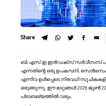
Share
ബി.എസ്.ഇ ഇൻഡക്സ് സർവീസസ് പ്രൈവ
എന്നതിന്റെ ഒരു ഉപകമ്പനി, സെൻസെക്സ്
എന്നിവ ഉൾപ്പെടെ നിരവധി സൂചികകളിൽ
ഒരുങ്ങുന്നു. ഈ മാറ്റങ്ങൾ 2026 ജൂൺ
പ്രാബല്യത്തിൽ വരും.