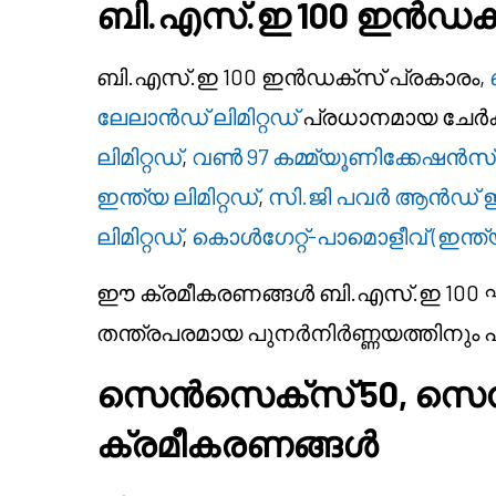
ബി.എസ്.ഇ 100 ഇൻഡക്സ
ബി.എസ്.ഇ 100 ഇൻഡക്സ് പ്രകാരം,
ലേലാൻഡ് ലിമിറ്റഡ്
പ്രധാനമായ ചേർക
ലിമിറ്റഡ്
,
വൺ 97 കമ്മ്യൂണിക്കേഷൻസ് ല
ഇന്ത്യ ലിമിറ്റഡ്
,
സി.ജി പവർ ആൻഡ്
ലിമിറ്റഡ്
,
കൊൾഗേറ്റ്-പാമൊളീവ് (ഇന്ത്യ)
ഈ ക്രമീകരണങ്ങൾ ബി.എസ്.ഇ 100 ഘടന
തന്ത്രപരമായ പുനർനിർണ്ണയത്തിനും 
സെൻസെക്സ് 50, സെൻസെ
ക്രമീകരണങ്ങൾ