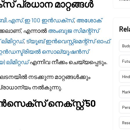
് പ്രധാന മാറ്റങ്ങൾ
ബി.എസ്.ഇ 100 ഇൻഡക്സ്
,
അശോക്
Rel
്കലാണ്, എന്നാൽ
അംബുജ സിമന്റ്സ്
ിമിറ്റഡ്
,
ട്യൂബ് ഇൻവെസ്റ്റ്മെന്റ്സ് ഓഫ്
Bud
 ഇൻഡസ്ട്രിയൽ സൊല്യൂഷൻസ്
 ലിമിറ്റഡ്
എന്നിവ നീക്കം ചെയ്യപ്പെടും.
Futu
യിൽ നടക്കുന്ന മാറ്റങ്ങൾക്കും
Hind
പ്രാധാന്യം നൽകുന്നു.
Mar
ക്സ് നെക്സ്റ്റ് 50
Pers
Res