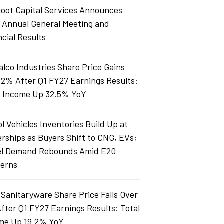
oot Capital Services Announces
 Annual General Meeting and
ncial Results
alco Industries Share Price Gains
 2% After Q1 FY27 Earnings Results:
l Income Up 32.5% YoY
l Vehicles Inventories Build Up at
erships as Buyers Shift to CNG, EVs;
el Demand Rebounds Amid E20
erns
 Sanitaryware Share Price Falls Over
fter Q1 FY27 Earnings Results: Total
me Up 19.2% YoY