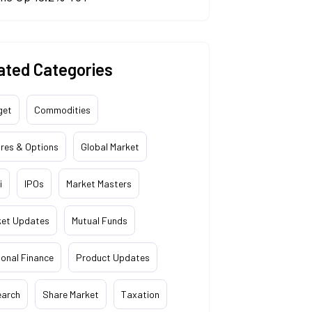
ated Categories
get
Commodities
res & Options
Global Market
i
IPOs
Market Masters
ket Updates
Mutual Funds
onal Finance
Product Updates
earch
Share Market
Taxation