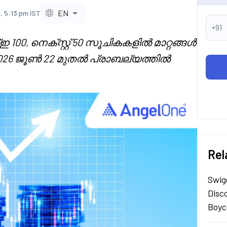
EN
, 5:13 pm IST
+91
, നെക്സ്റ്റ് 50 സൂചികകളിൽ മാറ്റങ്ങൾ
ൾ 2026 ജൂൺ 22 മുതൽ പ്രാബല്യത്തിൽ
Rel
Swig
Disc
Boyc