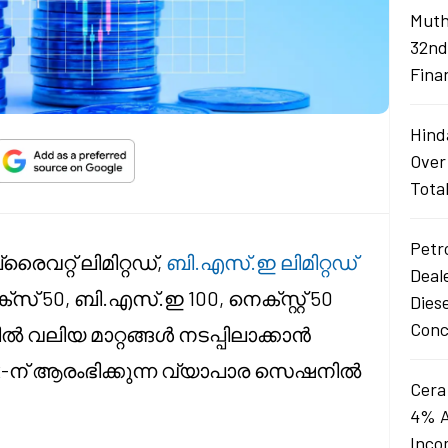
Muth
32nd
Fina
Hind
Over
Tota
Petro
റ്റ് ലിമിറ്റഡ്,
ബി.എസ്.ഇ ലിമിറ്റഡ്
Deal
 50, ബി.എസ്.ഇ 100, നെക്സ്റ്റ് 50
Dies
Conc
 വലിയ മാറ്റങ്ങൾ നടപ്പിലാക്കാൻ
 22-ന് ആരംഭിക്കുന്ന വ്യാപാര സെഷനിൽ
Cera
4% A
Inco