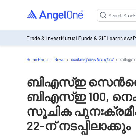
Suggestion will be p
Trade & Invest
Mutual Funds & SIP
Learn
News
P
›
›
›
Home Page
News
മാർക്കറ്റ് അപ്‌ഡേറ്റ്സ്
ബിഎസ്ഇ 
ബിഎസ്ഇ സെൻസെക
ബിഎസ്ഇ 100, നെക്സ്
സൂചിക പുനഃക്രമ
22-ന് നടപ്പിലാക്കും