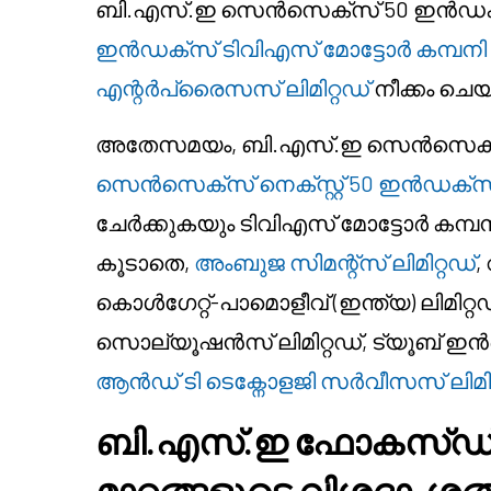
ബി.എസ്.ഇ സെൻസെക്സ് 50 ഇൻഡ
ഇൻഡക്സ്
ടിവിഎസ് മോട്ടോർ കമ്പനി ല
എന്റർപ്രൈസസ് ലിമിറ്റഡ്
നീക്കം ചെയ
അതേസമയം, ബി.എസ്.ഇ സെൻസെക്സ് 
സെൻസെക്സ് നെക്സ്റ്റ് 50 ഇൻഡക്സ
ചേർക്കുകയും ടിവിഎസ് മോട്ടോർ കമ്പനി
കൂടാതെ,
അംബുജ സിമന്റ്സ് ലിമിറ്റഡ്
,
കൊൾഗേറ്റ്-പാമൊളീവ് (ഇന്ത്യ) ലിമി
സൊല്യൂഷൻസ് ലിമിറ്റഡ്, ട്യൂബ് ഇൻവെസ്
ആൻഡ് ടി ടെക്നോളജി സർവീസസ് ലിമിറ
ബി.എസ്.ഇ ഫോകസ്ഡ്
മാറ്റങ്ങളുടെ വിശദാംശങ