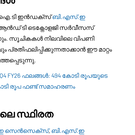
 ഐ.ടി ഇൻഡക്സ്
ബി.എസ്.ഇ
ആൻഡ് ടി ടെക്നോളജി സർവീസസ്
ിക്കും. സൂചികകൾ നിലവിലെ വിപണി
്രതിഫലിപ്പിക്കുന്നതാക്കാൻ ഈ മാറ്റം
തപ്പെടുന്നു.
4 FY26 ഫലങ്ങൾ: 494 കോടി രൂപയുടെ
00 കോടി രൂപ ഫണ്ട് സമാഹരണം
ിലെ സ്ഥിരത
.ഇ സെൻസെക്സ്
,
ബി.എസ്.ഇ