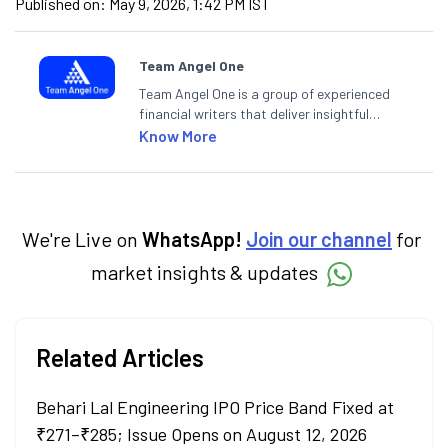
Published on:
May 9, 2026, 1:42 PM IST
Team Angel One
Team Angel One is a group of experienced
financial writers that deliver insightful
articles on the stock market, IPO, economy,
Know More
personal finance, commodities and related
categories.
We're Live on
WhatsApp!
Join our channel
for
market insights & updates
Related Articles
Behari Lal Engineering IPO Price Band Fixed at
₹271–₹285; Issue Opens on August 12, 2026