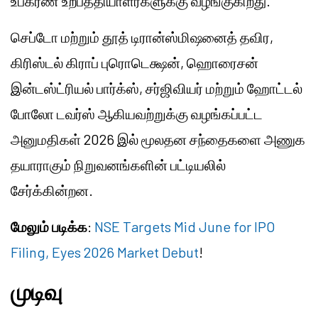
உபகரண உற்பத்தியாளர்களுக்கு வழங்குகிறது.
செப்டோ மற்றும் தூத் டிரான்ஸ்மிஷனைத் தவிர,
கிரிஸ்டல் கிராப் புரொடெக்ஷன், ஹொரைசன்
இன்டஸ்ட்ரியல் பார்க்ஸ், சர்ஜிவியர் மற்றும் ஹோட்டல்
போலோ டவர்ஸ் ஆகியவற்றுக்கு வழங்கப்பட்ட
அனுமதிகள் 2026 இல் மூலதன சந்தைகளை அணுக
தயாராகும் நிறுவனங்களின் பட்டியலில்
சேர்க்கின்றன.
மேலும் படிக்க
:
NSE Targets Mid June for IPO
Filing, Eyes 2026 Market Debut
!
முடிவு