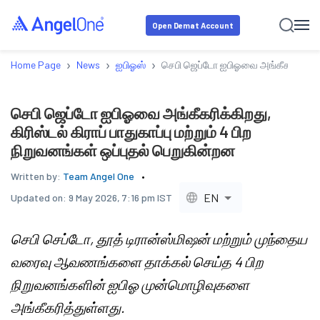
Open Demat Account
›
›
›
Home Page
News
ஐபிஓஸ்
செபி ஜெப்டோ ஐபிஓவை அங்கீகரிக்கிறது, 
செபி ஜெப்டோ ஐபிஓவை அங்கீகரிக்கிறது,
கிரிஸ்டல் கிராப் பாதுகாப்பு மற்றும் 4 பிற
நிறுவனங்கள் ஒப்புதல் பெறுகின்றன
Written by:
Team Angel One
EN
Updated on:
9 May 2026, 7:16 pm IST
செபி செப்டோ, தூத் டிரான்ஸ்மிஷன் மற்றும் முந்தைய
வரைவு ஆவணங்களை தாக்கல் செய்த 4 பிற
நிறுவனங்களின் ஐபிஓ முன்மொழிவுகளை
அங்கீகரித்துள்ளது.