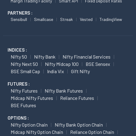
Margin Trading Facility
Smart API
Fixed Deposit Rates
PARTNERS :
Sensibull
Smallcase
Streak
Vested
TradingView
INDICES :
Nifty 50
Nifty Bank
Nifty Financial Services
Nifty Next 50
Nifty Midcap 100
BSE Sensex
BSE Small Cap
India Vix
Gift Nifty
FUTURES :
Nifty Futures
Nifty Bank Futures
Midcap Nifty Futures
Reliance Futures
BSE Futures
OPTIONS :
Nifty Option Chain
Nifty Bank Option Chain
Midcap Nifty Option Chain
Reliance Option Chain