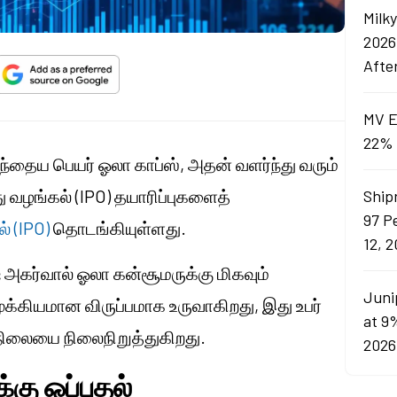
Milk
2026
Afte
MV E
22% 
ுந்தைய பெயர் ஓலா காப்ஸ், அதன் வளர்ந்து வரும்
வழங்கல் (IPO) தயாரிப்புகளைத்
Ship
97 P
 (IPO)
தொடங்கியுள்ளது.
12, 
் அகர்வால் ஓலா கன்சூமருக்கு மிகவும்
Juni
ியமான விருப்பமாக உருவாகிறது, இது உபர்
at 9
 நிலையை நிலைநிறுத்துகிறது.
2026
கு ஒப்புதல்