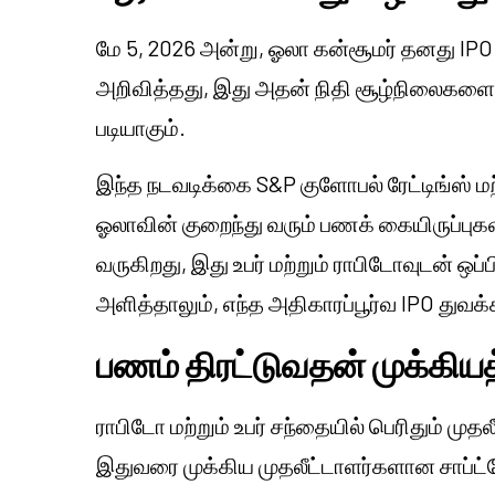
மே 5, 2026 அன்று, ஓலா கன்சூமர் தனது IPO 
அறிவித்தது, இது அதன் நிதி சூழ்நிலைக
படியாகும்.
இந்த நடவடிக்கை S&P குளோபல் ரேட்டிங்ஸ் ம
ஓலாவின் குறைந்து வரும் பணக் கையிருப்புக
வருகிறது, இது உபர் மற்றும் ராபிடோவுடன் ஒப்
அளித்தாலும், எந்த அதிகாரப்பூர்வ IPO து
பணம் திரட்டுவதன் முக்கியத
ராபிடோ மற்றும் உபர் சந்தையில் பெரிதும் முத
இதுவரை முக்கிய முதலீட்டாளர்களான சாப்ட்பே