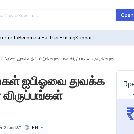
Open
roducts
Become a Partner
Pricing
Support
் ஐபிஓவை துவக்க திட்டமிடுகின்றன, பண விருப்பங்கள் குறைகின்றன
ங்கள் ஐபிஓவை துவக்க
Ope
விருப்பங்கள்
EN
 4:21 am IST