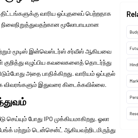
திட்டங்களுக்கு வாரிய ஒப்புதலைப் பெற்றதாக
Rel
ளை நிலைநிறுத்துவதற்கான மூலோபாயமான
Bud
Futu
ற்றும் மூடிஸ் இன்வெஸ்டர்ஸ் சர்வீஸ் ஆகியவை
ள் குறித்து எழுப்பிய கவலைகளைத் தொடர்ந்து
Hind
பிடும்போது அதை பாதிக்கிறது. வாரியம் ஒப்புதல்
Mar
வக்க விவரங்களும் இதுவரை கிடைக்கவில்லை.
Pers
்துவம்
Res
லீடு செய்யும் போது IPO முக்கியமாகிறது. ஓலா
ங்க் மற்றும் டென்சென்ட் ஆகியவற்றிடமிருந்து