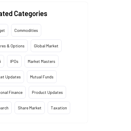
ated Categories
get
Commodities
res & Options
Global Market
i
IPOs
Market Masters
ket Updates
Mutual Funds
onal Finance
Product Updates
earch
Share Market
Taxation