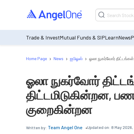
Trade & Invest
Mutual Funds & SIP
Learn
News
P
›
›
›
Home Page
News
ஐபிஓஸ்
ஓலா நுகர்வோர் திட்டங்கள
ஓலா நுகர்வோர் திட்ட
திட்டமிடுகின்றன, பண 
குறைகின்றன
Team Angel One
Updated on:
8 May 2026,
Written by: