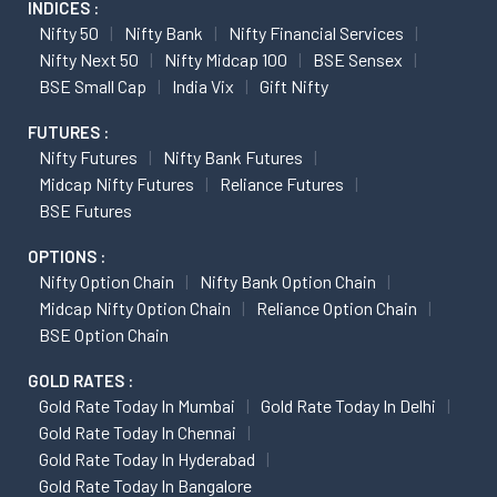
INDICES :
Nifty 50
Nifty Bank
Nifty Financial Services
Nifty Next 50
Nifty Midcap 100
BSE Sensex
BSE Small Cap
India Vix
Gift Nifty
FUTURES :
Nifty Futures
Nifty Bank Futures
Midcap Nifty Futures
Reliance Futures
BSE Futures
OPTIONS :
Nifty Option Chain
Nifty Bank Option Chain
Midcap Nifty Option Chain
Reliance Option Chain
BSE Option Chain
GOLD RATES :
Gold Rate Today In Mumbai
Gold Rate Today In Delhi
Gold Rate Today In Chennai
Gold Rate Today In Hyderabad
Gold Rate Today In Bangalore