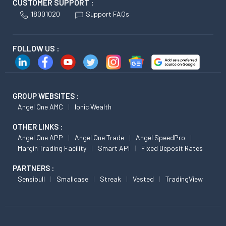
CUSTOMER SUPPORT :
18001020
Support FAQs
FOLLOW US :
GROUP WEBSITES :
Angel One AMC
Ionic Wealth
OTHER LINKS :
Angel One APP
Angel One Trade
Angel SpeedPro
Margin Trading Facility
Smart API
Fixed Deposit Rates
PARTNERS :
Sensibull
Smallcase
Streak
Vested
TradingView