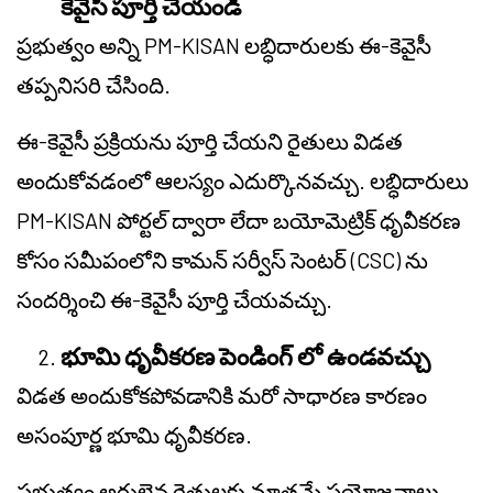
కెవైసీ పూర్తి చేయండి
ప్రభుత్వం అన్ని PM-KISAN లబ్ధిదారులకు ఈ-కెవైసీ
తప్పనిసరి చేసింది.
ఈ-కెవైసీ ప్రక్రియను పూర్తి చేయని రైతులు విడత
అందుకోవడంలో ఆలస్యం ఎదుర్కొనవచ్చు. లబ్ధిదారులు
PM-KISAN పోర్టల్ ద్వారా లేదా బయోమెట్రిక్ ధృవీకరణ
కోసం సమీపంలోని కామన్ సర్వీస్ సెంటర్ (CSC) ను
సందర్శించి ఈ-కెవైసీ పూర్తి చేయవచ్చు.
భూమి ధృవీకరణ పెండింగ్ లో ఉండవచ్చు
విడత అందుకోకపోవడానికి మరో సాధారణ కారణం
అసంపూర్ణ భూమి ధృవీకరణ.
ప్రభుత్వం అర్హులైన రైతులకు మాత్రమే ప్రయోజనాలు