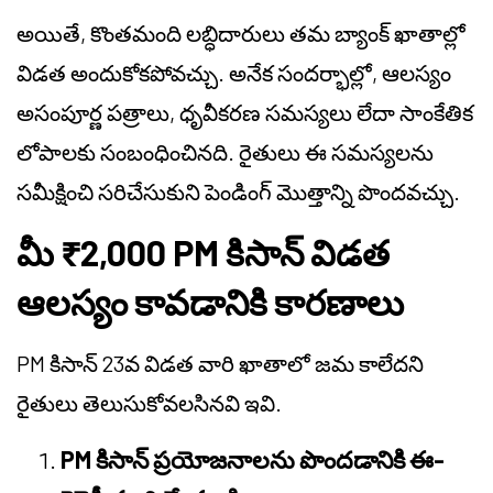
అయితే, కొంతమంది లబ్ధిదారులు తమ బ్యాంక్ ఖాతాల్లో
విడత అందుకోకపోవచ్చు. అనేక సందర్భాల్లో, ఆలస్యం
అసంపూర్ణ పత్రాలు, ధృవీకరణ సమస్యలు లేదా సాంకేతిక
లోపాలకు సంబంధించినది. రైతులు ఈ సమస్యలను
సమీక్షించి సరిచేసుకుని పెండింగ్ మొత్తాన్ని పొందవచ్చు.
మీ ₹2,000 PM కిసాన్ విడత
ఆలస్యం కావడానికి కారణాలు
PM కిసాన్ 23వ విడత వారి ఖాతాలో జమ కాలేదని
రైతులు తెలుసుకోవలసినవి ఇవి.
PM కిసాన్ ప్రయోజనాలను పొందడానికి ఈ-