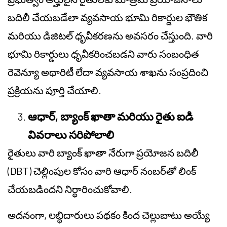
బదిలీ చేయబడేలా వ్యవసాయ భూమి రికార్డుల భౌతిక
మరియు డిజిటల్ ధృవీకరణను అవసరం చేస్తుంది. వారి
భూమి రికార్డులు ధృవీకరించబడని వారు సంబంధిత
రెవెన్యూ అథారిటీ లేదా వ్యవసాయ శాఖను సంప్రదించి
ప్రక్రియను పూర్తి చేయాలి.
ఆధార్, బ్యాంక్ ఖాతా మరియు రైతు ఐడి
వివరాలు సరిపోలాలి
రైతులు వారి బ్యాంక్ ఖాతా నేరుగా ప్రయోజన బదిలీ
(DBT) చెల్లింపుల కోసం వారి ఆధార్ నంబర్‌తో లింక్
చేయబడిందని నిర్ధారించుకోవాలి.
అదనంగా, లబ్ధిదారులు పథకం కింద చెల్లుబాటు అయ్యే