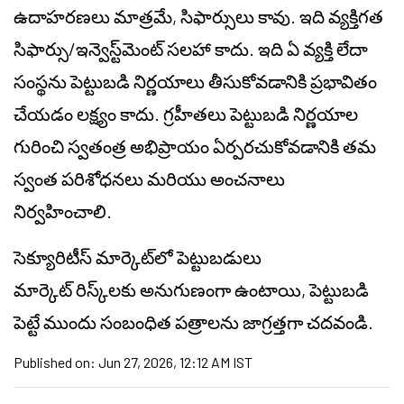
ఉదాహరణలు మాత్రమే, సిఫార్సులు కావు. ఇది వ్యక్తిగత
సిఫార్సు/
ఇన్వెస్ట్‌మెంట్
సలహా కాదు. ఇది ఏ వ్యక్తి లేదా
సంస్థను పెట్టుబడి నిర్ణయాలు తీసుకోవడానికి ప్రభావితం
చేయడం లక్ష్యం కాదు. గ్రహీతలు పెట్టుబడి నిర్ణయాల
గురించి స్వతంత్ర అభిప్రాయం ఏర్పరచుకోవడానికి తమ
స్వంత పరిశోధనలు మరియు అంచనాలు
నిర్వహించాలి.
సెక్యూరిటీస్ మార్కెట్‌లో పెట్టుబడులు
మార్కెట్
రిస్క్‌లకు
అనుగుణంగా ఉంటాయి, పెట్టుబడి
పెట్టే ముందు సంబంధిత పత్రాలను జాగ్రత్తగా చదవండి.
Published on:
Jun 27, 2026, 12:12 AM IST