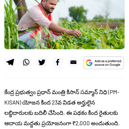
కేంద్ర ప్రభుత్వం ప్రధాన్ మంత్రి కిసాన్ సమ్మాన్ నిధి (PM-
KISAN) యోజన కింద 23వ విడత అర్హులైన
లబ్ధిదారులకు బదిలీ చేసింది. ఈ పథకం కింద రైతులకు
ఆదాయ మద్దతు ప్రయోజనంగా ₹2,000 అందుతుంది.