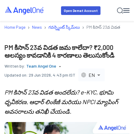
Open Demat Account
›
›
›
Home Page
News
గవర్న్మెంట్ స్కీమ్‌లు
PM కిసాన్ 23వ విడత జమ కాల
PM కిసాన్ 23వ విడత జమ కాలేదా? ₹2,000
ఆలస్యం కావడానికి 4 కారణాలు తెలుసుకోండి
Written by:
Team Angel One
EN
Updated on:
29 Jun 2026, 4:43 pm IST
PM కిసాన్ 23వ విడత అందలేదు? e-KYC, భూమి
ధృవీకరణ, ఆధార్ లింకేజీ మరియు NPCI మ్యాపింగ్
అవసరాలను తనిఖీ చేయండి.