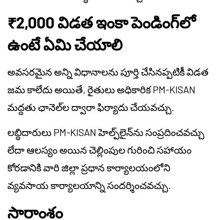
₹2,000 విడత ఇంకా పెండింగ్‌లో
ఉంటే ఏమి చేయాలి
అవసరమైన అన్ని విధానాలను పూర్తి చేసినప్పటికీ విడత
జమ కాలేదు అయితే, రైతులు అధికారిక PM-KISAN
మద్దతు ఛానెల్‌ల ద్వారా ఫిర్యాదు చేయవచ్చు.
లబ్ధిదారులు PM-KISAN హెల్ప్‌లైన్‌ను సంప్రదించవచ్చు
లేదా ఆలస్యం అయిన చెల్లింపుల గురించి సహాయం
కోరడానికి వారి జిల్లా ప్రధాన కార్యాలయంలోని
వ్యవసాయ కార్యాలయాన్ని సందర్శించవచ్చు.
సారాంశం