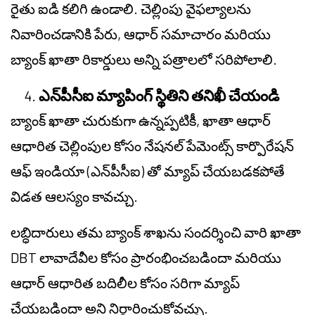
రైతు ఐడి కలిగి ఉండాలి. చెల్లింపు వైఫల్యాలను
నివారించడానికి పేరు, ఆధార్ సమాచారం మరియు
బ్యాంక్ ఖాతా రికార్డులు అన్ని పత్రాలలో సరిపోలాలి.
ఎన్‌పీసీఐ మ్యాపింగ్ స్థితిని తనిఖీ చేయండి
బ్యాంక్ ఖాతా చురుకుగా ఉన్నప్పటికీ, ఖాతా ఆధార్
ఆధారిత చెల్లింపుల కోసం నేషనల్ పేమెంట్స్ కార్పొరేషన్
ఆఫ్ ఇండియా (ఎన్‌పీసీఐ) తో మ్యాప్ చేయబడకపోతే
విడత ఆలస్యం కావచ్చు.
లబ్ధిదారులు తమ బ్యాంక్ శాఖను సందర్శించి వారి ఖాతా
DBT లావాదేవీల కోసం ప్రారంభించబడిందా మరియు
ఆధార్ ఆధారిత బదిలీల కోసం సరిగా మ్యాప్
చేయబడిందా అని నిర్ధారించుకోవచ్చు.