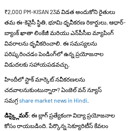
₹2,000 PM-KISAN 23వ విడత అందుకోని రైతులు
తమ ఈ-కెవైసీ స్థితి, భూమి ధృవీకరణ రికార్డులు, ఆధార్-
బ్యాంక్ ఖాతా లింకేజీ మరియు ఎన్‌పీసీఐ మ్యాపింగ్
వివరాలను ధృవీకరించాలి. ఈ సమస్యలను
పరిష్కరించడం పెండింగ్‌లో ఉన్న ప్రయోజనాల
విడుదలకు సహాయపడవచ్చు.
హిందీలో స్టాక్ మార్కెట్ నవీకరణలను
చదవాలనుకుంటున్నారా? ఏంజెల్ వన్ న్యూస్
సమగ్ర
share market news in Hindi
.
డిస్క్లైమర్
: ఈ బ్లాగ్ ప్రత్యేకంగా విద్యా ప్రయోజనాల
కోసం రాయబడింది. పేర్కొన్న సెక్యూరిటీస్ కేవలం