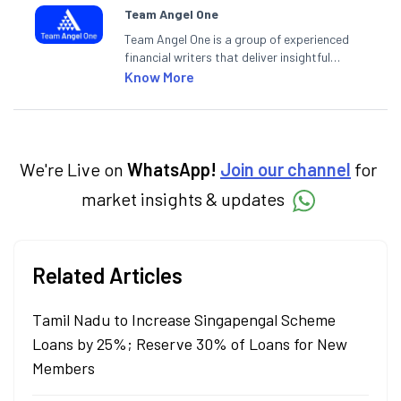
Team Angel One
Team Angel One is a group of experienced
financial writers that deliver insightful
articles on the stock market, IPO, economy,
Know More
personal finance, commodities and related
categories.
We're Live on
WhatsApp!
Join our channel
for
market insights & updates
Related Articles
Tamil Nadu to Increase Singapengal Scheme
Loans by 25%; Reserve 30% of Loans for New
Members