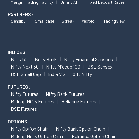
Margin Trading Facility
Smart API
Fixed Deposit Rates
PARTNERS :
Sensibull
Smallcase
Streak
Vested
TradingView
INDICES :
Nifty 50
Nifty Bank
Nifty Financial Services
Nifty Next 50
Nifty Midcap 100
BSE Sensex
BSE Small Cap
India Vix
Gift Nifty
FUTURES :
Nifty Futures
Nifty Bank Futures
Midcap Nifty Futures
Reliance Futures
BSE Futures
OPTIONS :
Nifty Option Chain
Nifty Bank Option Chain
Midcap Nifty Option Chain
Reliance Option Chain