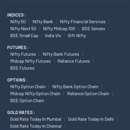
INDICES :
Nifty 50
Nifty Bank
Nifty Financial Services
Nifty Next 50
Nifty Midcap 100
BSE Sensex
BSE Small Cap
India Vix
Gift Nifty
FUTURES :
Nifty Futures
Nifty Bank Futures
Midcap Nifty Futures
Reliance Futures
BSE Futures
OPTIONS :
Nifty Option Chain
Nifty Bank Option Chain
Midcap Nifty Option Chain
Reliance Option Chain
BSE Option Chain
GOLD RATES :
Gold Rate Today In Mumbai
Gold Rate Today In Delhi
Gold Rate Today In Chennai