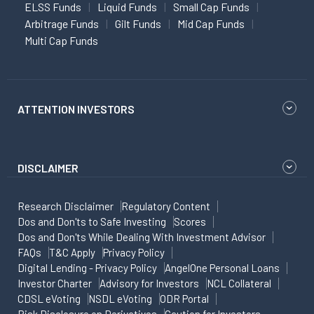
ELSS Funds
Liquid Funds
Small Cap Funds
Arbitrage Funds
Gilt Funds
Mid Cap Funds
Multi Cap Funds
ATTENTION INVESTORS
DISCLAIMER
Research Disclaimer
Regulatory Content
Dos and Don'ts to Safe Investing
Scores
Dos and Don'ts While Dealing With Investment Advisor
FAQs
T&C Apply
Privacy Policy
Digital Lending - Privacy Policy
AngelOne Personal Loans
Investor Charter
Advisory for Investors
NCL Collateral
CDSL eVoting
NSDL eVoting
ODR Portal