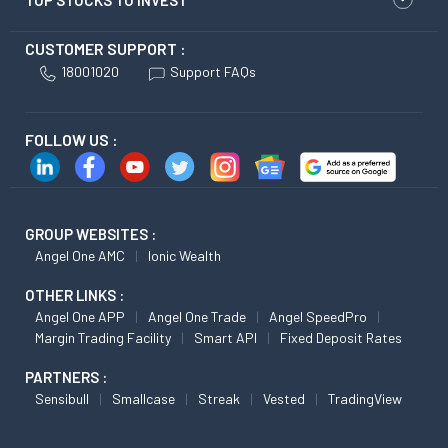
TOP STOCKS TO INVEST
CUSTOMER SUPPORT :
18001020
Support FAQs
FOLLOW US :
GROUP WEBSITES :
Angel One AMC
Ionic Wealth
OTHER LINKS :
Angel One APP
Angel One Trade
Angel SpeedPro
Margin Trading Facility
Smart API
Fixed Deposit Rates
PARTNERS :
Sensibull
Smallcase
Streak
Vested
TradingView