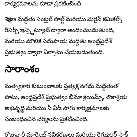
కార్యక్రమాలను కూడా ప్రకటించింది.
శిక్షణ మద్దతు సెంట్రల్ సాల్ట్ మరియు మెరైన్ కెమికల్స్
రీసెర్చ్ ఇన్స్టిట్యూట్ ద్వారా అందించబడుతుంది,
మరియు మౌలిక సదుపాయ మద్దతు ఆంధ్రప్రదేశ్
ప్రభుత్వం ద్వారా ఏర్పాటు చేయబడుతుంది.
సారాంశం
మత్స్యకార కుటుంబాలకు ప్రత్యక్ష నగదు మద్దతుతో
పాటు, ఆంధ్రప్రదేశ్ ప్రభుత్వం భీమా క్లెయిమ్స్, నౌకాశ్రయ
అభివృద్ధి మరియు సీ వీడ్ సాగు కార్యక్రమాలకు
సంబంధించిన చర్యలను ప్రకటించింది.
రోజువారీ మార్కెట్ నవీకరణలు మరియు రెగ్యులర్ స్టాక్