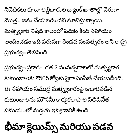
నివేదికలు కూడా లబ్ధిదారుల బ్యాంక్ ఖాతాల్లో నేరుగా
మొత్తం జమ చేయబడిందని సూచిస్తున్నాయి.
మత్స్యకార నిషేధ కాలంలో పథకం కింద సహాయం
అందించడం ఇది వరుసగా రెండవ సంవత్సరం అని రాష్ట్ర
ప్రభుత్వం తెలిపింది.
ప్రభుత్వం ప్రకారం, గత 2 సంవత్సరాలలో మత్స్యకార
కుటుంబాలకు ₹505 కోట్లకు పైగా పంపిణీ చేయబడింది.
ఈ సహాయం సముద్ర మత్స్యకారంపై ఆధారపడిన
కుటుంబాలను మౌసమీ కార్యకలాపాల నిలిపివేత
సమయంలో మద్దతు ఇవ్వడానికి ఉంది.
భీమా క్లెయిమ్స్ మరియు పడవ