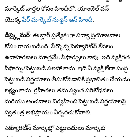
మార్కెట్ వార్తల కోసం హిందీలో, యాంజెల్ వన్
యొక్క
షేర్ మార్కెట్ న్యూస్ ఇన్ హిందీ
.
డిస్క్లైమర్
: ఈ బ్లాగ్ ప్రత్యేకంగా విద్యా ప్రయోజనాల
కోసం రాయబడింది. పేర్కొన్న సెక్యూరిటీస్ కేవలం
ఉదాహరణలు మాత్రమే, సిఫార్సులు కావు. ఇది వ్యక్తిగత
సిఫార్సు/పెట్టుబడి సలహా కాదు. ఇది ఏ వ్యక్తి లేదా సంస్థ
పెట్టుబడి నిర్ణయాలు తీసుకోవడానికి ప్రభావితం చేయడం
లక్ష్యం కాదు. గ్రహీతలు తమ స్వంత పరిశోధనలు
మరియు అంచనాలు నిర్వహించి పెట్టుబడి నిర్ణయాలపై
స్వతంత్ర అభిప్రాయం ఏర్పరచుకోవాలి.
సెక్యూరిటీస్ మార్కెట్లో పెట్టుబడులు మార్కెట్