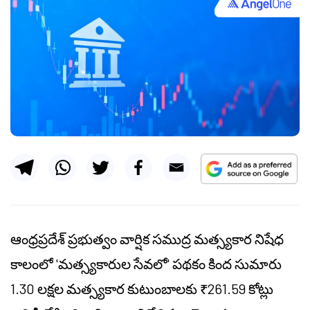
ఆంధ్రప్రదేశ్ ప్రభుత్వం వార్షిక సముద్ర మత్స్యకార నిషేధ
కాలంలో 'మత్స్యకారుల సేవలో' పథకం కింద సుమారు
1.30 లక్షల మత్స్యకార కుటుంబాలకు ₹261.59 కోట్లు