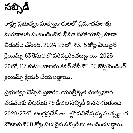
సబ్సిడీ
రాష్ట్ర ప్రభుత్వం మత్స్యకారులలో ప్రమాదవశాత్తు
మరణాలకు సంబంధించిన భీమా సహాయాన్ని కూడా
విడుదల చేసింది. 2024-25లో, ₹3.15 కోట్ల విలువైన
క్లెయిమ్స్ 63 కేసులలో పరిష్కరించబడ్డాయి. 2025-
26లో, 113 కుటుంబాలను కవర్ చేసే ₹5.65 కోట్ల పెండింగ్
క్లెయిమ్స్ క్లియర్ చేయబడ్డాయి.
ప్రభుత్వం చెప్పిన ప్రకారం, యంత్రీకృత మత్స్యకార
పడవలకు లీటరుకు ₹9 డీజిల్ సబ్సిడీ కొనసాగుతుంది.
2026-27లో, ఆంధ్రప్రదేశ్ జలాల్లో పనిచేస్తున్న మత్స్యకార
నౌకలకు ₹50 కోట్ల విలువైన సబ్సిడీలు అందించబడ్డాయి.