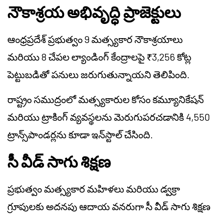
నౌకాశ్రయ అభివృద్ధి ప్రాజెక్టులు
ఆంధ్రప్రదేశ్ ప్రభుత్వం 9 మత్స్యకార నౌకాశ్రయాలు
మరియు 8 చేపల ల్యాండింగ్ కేంద్రాలపై ₹3,256 కోట్ల
పెట్టుబడితో పనులు జరుగుతున్నాయని తెలిపింది.
రాష్ట్రం సముద్రంలో మత్స్యకారుల కోసం కమ్యూనికేషన్
మరియు ట్రాకింగ్ వ్యవస్థలను మెరుగుపరచడానికి 4,550
ట్రాన్స్‌పాండర్లను కూడా ఇన్‌స్టాల్ చేసింది.
సీ వీడ్ సాగు శిక్షణ
ప్రభుత్వం మత్స్యకార మహిళలు మరియు డ్వక్రా
గ్రూపులకు అదనపు ఆదాయ వనరుగా సీ వీడ్ సాగు శిక్షణ