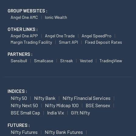
GROUP WEBSITES :
Angel One AMC
Ionic Wealth
OTHER LINKS :
Angel One APP
Angel One Trade
Angel SpeedPro
Margin Trading Facility
Smart API
Fixed Deposit Rates
PARTNERS :
Sensibull
Smallcase
Streak
Vested
TradingView
INDICES :
Nifty 50
Nifty Bank
Nifty Financial Services
Nifty Next 50
Nifty Midcap 100
BSE Sensex
BSE Small Cap
India Vix
Gift Nifty
FUTURES :
Nifty Futures
Nifty Bank Futures