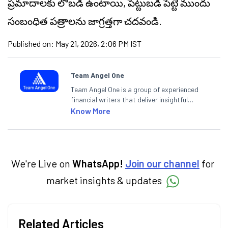
ప్రమాదాలకు లోబడి ఉంటాయి, పెట్టుబడి పెట్టే ముందు
సంబంధిత పత్రాలను జాగ్రత్తగా చదవండి.
Published on:
May 21, 2026, 2:06 PM IST
Team Angel One
Team Angel One is a group of experienced
financial writers that deliver insightful
articles on the stock market, IPO, economy,
Know More
personal finance, commodities and related
categories.
We're Live on
WhatsApp!
Join our channel
for
market insights & updates
Related Articles