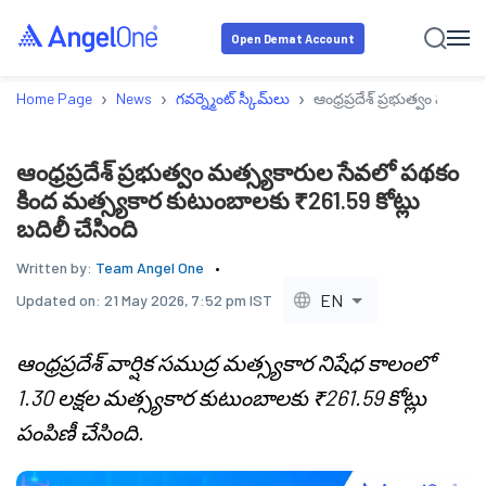
Open Demat Account
›
›
›
Home Page
News
గవర్న్మెంట్ స్కీమ్‌లు
ఆంధ్రప్రదేశ్ ప్రభుత్వం మత్స
ఆంధ్రప్రదేశ్ ప్రభుత్వం మత్స్యకారుల సేవలో పథకం
కింద మత్స్యకార కుటుంబాలకు ₹261.59 కోట్లు
బదిలీ చేసింది
Written by:
Team Angel One
EN
Updated on:
21 May 2026, 7:52 pm IST
ఆంధ్రప్రదేశ్ వార్షిక సముద్ర మత్స్యకార నిషేధ కాలంలో
1.30 లక్షల మత్స్యకార కుటుంబాలకు ₹261.59 కోట్లు
పంపిణీ చేసింది.