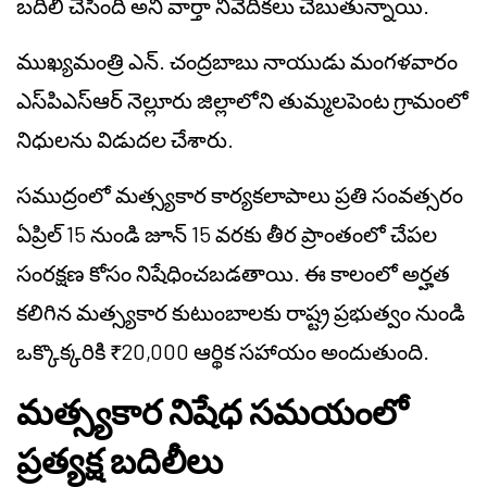
బదిలీ చేసింది అని వార్తా నివేదికలు చెబుతున్నాయి.
ముఖ్యమంత్రి ఎన్. చంద్రబాబు నాయుడు మంగళవారం
ఎస్‌పిఎస్‌ఆర్ నెల్లూరు జిల్లాలోని తుమ్మలపెంట గ్రామంలో
నిధులను విడుదల చేశారు.
సముద్రంలో మత్స్యకార కార్యకలాపాలు ప్రతి సంవత్సరం
ఏప్రిల్ 15 నుండి జూన్ 15 వరకు తీర ప్రాంతంలో చేపల
సంరక్షణ కోసం నిషేధించబడతాయి. ఈ కాలంలో అర్హత
కలిగిన మత్స్యకార కుటుంబాలకు రాష్ట్ర ప్రభుత్వం నుండి
ఒక్కొక్కరికి ₹20,000 ఆర్థిక సహాయం అందుతుంది.
మత్స్యకార నిషేధ సమయంలో
ప్రత్యక్ష బదిలీలు