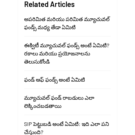
Related Articles
అపరిమిత మరియు పరిమిత మ్యూచువల్
ఫండ్స్ మధ్య తేడా ఏమిటి
ఈక్విటీ మ్యూచువల్ ఫండ్స్ అంటే ఏమిటి?
రకాలు మరియు ప్రయోజనాలను
తెలుసుకోండి
ఫండ్ ఆఫ్ ఫండ్స్ అంటే ఏమిటి
మ్యూచువల్ ఫండ్ రాబడులు ఎలా
లెక్కించబడతాయి
SIP పెట్టుబడి అంటే ఏమిటి: ఇది ఎలా పని
చేస్తుంది?