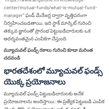
center/mutual-funds/what-is-mutual-fund-
manager" ఫండ్ మేనేజర్ల ద్వారా వృత్తిపరంగా
నిర్వహించబడతాయి, ఇది స్టాక్ మార్కెట్ గురించి
తక్కువ జ్ఞానంతో ప్రారంభ పెట్టుబడిదారులకు ఒక
ఆదర్శవంతమైన ఎంపికగా చేస్తుంది.
మ్యూచువల్ ఫండ్స్ రకాలు గురించి కూడా మరింత
చదవండి
భారతదేశంలో మ్యూచువల్ ఫండ్స్
యొక్క ప్రయోజనాలు
మ్యూచువల్ ఫండ్స్ పెట్టుబడిదారులకు అనేక
ప్రయోజనాలను అందిస్తాయి; ఈ ప్రత్యేక పెట్టుబడి ఎంపిక