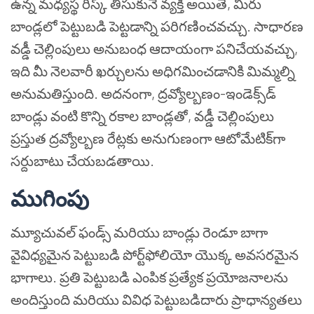
ఉన్న మధ్యస్థ రిస్క్ తీసుకునే వ్యక్తి అయితే, మీరు
బాండ్లలో పెట్టుబడి పెట్టడాన్ని పరిగణించవచ్చు. సాధారణ
వడ్డీ చెల్లింపులు అనుబంధ ఆదాయంగా పనిచేయవచ్చు,
ఇది మీ నెలవారీ ఖర్చులను అధిగమించడానికి మిమ్మల్ని
అనుమతిస్తుంది. అదనంగా, ద్రవ్యోల్బణం-ఇండెక్స్‌డ్
బాండ్లు వంటి కొన్ని రకాల బాండ్లతో, వడ్డీ చెల్లింపులు
ప్రస్తుత ద్రవ్యోల్బణ రేట్లకు అనుగుణంగా ఆటోమేటిక్‌గా
సర్దుబాటు చేయబడతాయి.
ముగింపు
మ్యూచువల్ ఫండ్స్ మరియు బాండ్లు రెండూ బాగా
వైవిధ్యమైన పెట్టుబడి పోర్ట్‌ఫోలియో యొక్క అవసరమైన
భాగాలు. ప్రతి పెట్టుబడి ఎంపిక ప్రత్యేక ప్రయోజనాలను
అందిస్తుంది మరియు వివిధ పెట్టుబడిదారు ప్రాధాన్యతలు