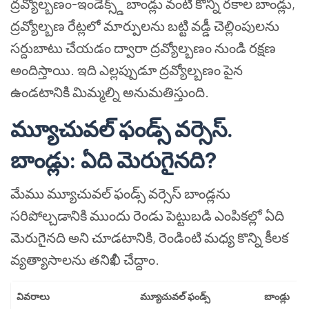
ద్రవ్యోల్బణం-ఇండెక్స్డ్ బాండ్లు వంటి కొన్ని రకాల బాండ్లు,
ద్రవ్యోల్బణ రేట్లలో మార్పులను బట్టి వడ్డీ చెల్లింపులను
సర్దుబాటు చేయడం ద్వారా ద్రవ్యోల్బణం నుండి రక్షణ
అందిస్తాయి. ఇది ఎల్లప్పుడూ ద్రవ్యోల్బణం పైన
ఉండటానికి మిమ్మల్ని అనుమతిస్తుంది.
మ్యూచువల్ ఫండ్స్ వర్సెస్.
బాండ్లు: ఏది మెరుగైనది?
మేము మ్యూచువల్ ఫండ్స్ వర్సెస్ బాండ్లను
సరిపోల్చడానికి ముందు రెండు పెట్టుబడి ఎంపికల్లో ఏది
మెరుగైనది అని చూడటానికి, రెండింటి మధ్య కొన్ని కీలక
వ్యత్యాసాలను తనిఖీ చేద్దాం.
వివరాలు
మ్యూచువల్ ఫండ్స్
బాండ్లు