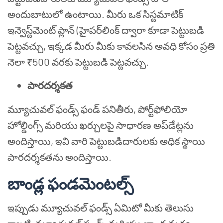
అందుబాటులో ఉంటాయి. మీరు ఒక సిస్టమాటిక్
ఇన్వెస్ట్‌మెంట్ ప్లాన్ (హైపర్‌లింక్ ద్వారా కూడా పెట్టుబడి
పెట్టవచ్చు, ఇక్కడ మీరు మీకు కావలసిన అవధి కోసం ప్రతి
నెలా ₹500 వరకు పెట్టుబడి పెట్టవచ్చు.
పారదర్శకత
మ్యూచువల్ ఫండ్స్ ఫండ్ పనితీరు, పోర్ట్‌ఫోలియో
హోల్డింగ్స్ మరియు ఖర్చులపై సాధారణ అప్‌డేట్లను
అందిస్తాయి, ఇవి వారి పెట్టుబడిదారులకు అధిక స్థాయి
పారదర్శకతను అందిస్తాయి.
బాండ్ల ఫండమెంటల్స్
ఇప్పుడు మ్యూచువల్ ఫండ్స్ ఏమిటో మీకు తెలుసు