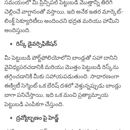
సమయంలో మీ ప్రిన్సిపల్ పెట్టుబడి మొత్తాన్ని తిరిగి
చెల్లించే వాగ్దానంతో వస్తాయి, ఇది అనేక ఇతర మార్కెట్-
లింక్డ్ సెక్యూరిటీలు అందించని భద్రత మరియు హామీని
అందిస్తుంది.
రిస్క్ డైవర్సిఫికేషన్
మీ పెట్టుబడి పోర్ట్‌ఫోలియోలోని బాండ్లతో సహా దానిని
వైవిధ్యపరచడానికి మరియు మొత్తం పెట్టుబడి రిస్క్‌ను
తగ్గించడానికి మీకు సహాయపడుతుంది. సాధారణంగా
ఈక్విటీ సెగ్మెంట్ ఒక బేరిష్ దశలో వెళ్తున్నప్పుడు బాండ్లు
బాగా పనిచేస్తాయి, ఇది ఒక మంచి ప్రత్యామ్నాయ
పెట్టుబడి ఎంపికగా చేస్తుంది.
ద్రవ్యోల్బణం పై హెడ్జ్