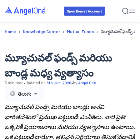
Open Demat Account
›
›
›
Home
Knowledge Center
Mutual Funds
మ్యూచువల్ ఫండ్స్ మరి
మ్యూచువల్ ఫండ్స్ మరియు
బాండ్ల మధ్య వ్యత్యాసం
•
•
6
min read
Updated on
8th Jun, 2026
by
Angel One
తెలుగు
మ్యూచువల్ ఫండ్స్ మరియు బాండ్లు అనేవి
భారతదేశంలో ప్రముఖ పెట్టుబడి ఎంపికలు. వారి ప్రతి
ఒక్కరికీ ప్రయోజనాలు మరియు వ్యత్యాసాలు ఉంటాయి.
ఒక పెట్టుబడిదారుగా, తెలివైన నిర్ణయాలు తీసుకోవడానికి