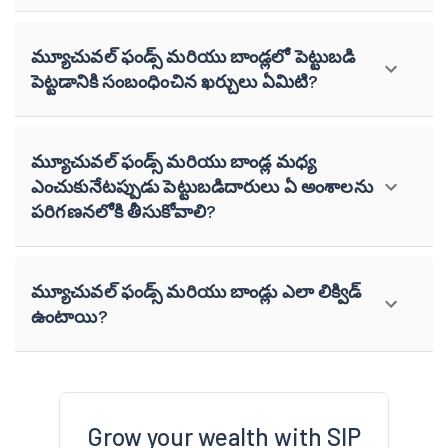
మ్యూచువల్ ఫండ్స్ మరియు బాండ్లలో పెట్టుబడి
పెట్టడానికి సంబంధించిన ఖర్చులు ఏమిటి?
మ్యూచువల్ ఫండ్స్ మరియు బాండ్ల మధ్య
ఎంచుకునేటప్పుడు పెట్టుబడిదారులు ఏ అంశాలను
పరిగణనలోకి తీసుకోవాలి?
మ్యూచువల్ ఫండ్స్ మరియు బాండ్లు ఎలా లిక్విడ్
ఉంటాయి?
Grow your wealth with SIP