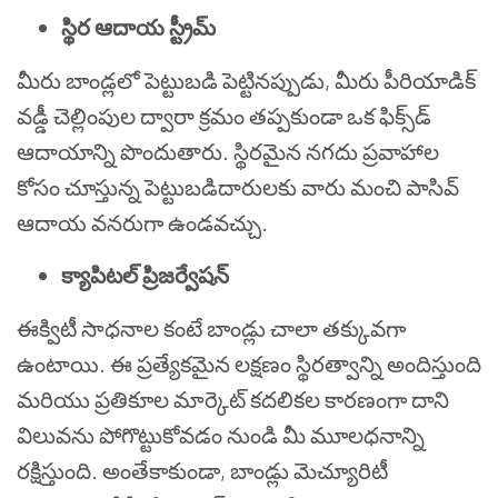
స్థిర ఆదాయ స్ట్రీమ్
మీరు బాండ్లలో పెట్టుబడి పెట్టినప్పుడు, మీరు పీరియాడిక్
వడ్డీ చెల్లింపుల ద్వారా క్రమం తప్పకుండా ఒక ఫిక్స్‌డ్
ఆదాయాన్ని పొందుతారు. స్థిరమైన నగదు ప్రవాహాల
కోసం చూస్తున్న పెట్టుబడిదారులకు వారు మంచి పాసివ్
ఆదాయ వనరుగా ఉండవచ్చు.
క్యాపిటల్ ప్రిజర్వేషన్
ఈక్విటీ సాధనాల కంటే బాండ్లు చాలా తక్కువగా
ఉంటాయి. ఈ ప్రత్యేకమైన లక్షణం స్థిరత్వాన్ని అందిస్తుంది
మరియు ప్రతికూల మార్కెట్ కదలికల కారణంగా దాని
విలువను పోగొట్టుకోవడం నుండి మీ మూలధనాన్ని
రక్షిస్తుంది. అంతేకాకుండా, బాండ్లు మెచ్యూరిటీ