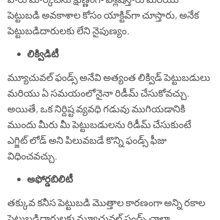
పెట్టుబడి అవకాశాల కోసం యాక్టివ్‌గా చూస్తారు, అనేక
పెట్టుబడిదారులకు లేని నైపుణ్యం.
లిక్విడిటీ
మ్యూచువల్ ఫండ్స్ అనేవి అత్యంత లిక్విడ్ పెట్టుబడులు
మరియు ఏ సమయంలోనైనా రిడీమ్ చేసుకోవచ్చు.
అయితే, ఒక నిర్దిష్ట వ్యవధి గడువు ముగియడానికి
ముందు మీరు మీ పెట్టుబడులను రిడీమ్ చేసుకుంటే
ఎగ్జిట్ లోడ్ అని పిలువబడే కొన్ని ఫండ్స్ ఫీజు
విధించవచ్చు.
అఫోర్డబిలిటీ
తక్కువ కనీస పెట్టుబడి మొత్తాల కారణంగా అన్ని రకాల
పెట్టుబడిదారులకు మ్యూచువల్ ఫండ్స్ చాలా