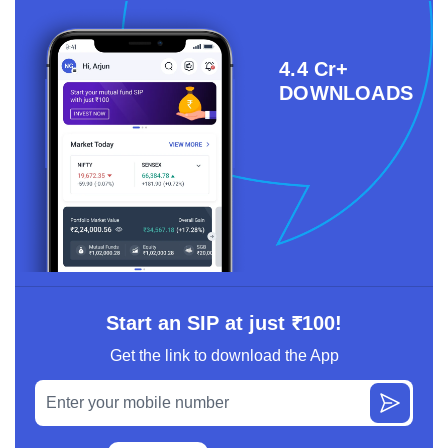
4.4 Cr+
DOWNLOADS
Start an SIP at just ₹100!
Get the link to download the App