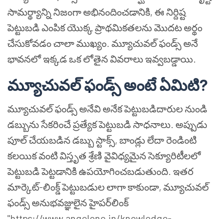
సామర్థ్యాన్ని నిజంగా అభినందించడానికి, ఈ నిర్దిష్ట
పెట్టుబడి ఎంపిక యొక్క ప్రాథమికతలను మొదట అర్థం
చేసుకోవడం చాలా ముఖ్యం. మ్యూచువల్ ఫండ్స్ అనే
భావనలో ఇక్కడ ఒక లోతైన వివరాలు ఇవ్వబడ్డాయి.
మ్యూచువల్ ఫండ్స్ అంటే ఏమిటి?
మ్యూచువల్ ఫండ్స్ అనేవి అనేక పెట్టుబడిదారుల నుండి
డబ్బును సేకరించే ప్రత్యేక పెట్టుబడి సాధనాలు. అప్పుడు
పూల్ చేయబడిన డబ్బు స్టాక్స్, బాండ్లు లేదా రెండింటి
కలయిక వంటి విస్తృత శ్రేణి వైవిధ్యమైన సెక్యూరిటీలలో
పెట్టుబడి పెట్టడానికి ఉపయోగించబడుతుంది. ఇతర
మార్కెట్-లింక్డ్ పెట్టుబడుల లాగా కాకుండా, మ్యూచువల్
ఫండ్స్ అనుభవజ్ఞులైన హైపర్‌లింక్
"https://www.angelone.in/knowledge-