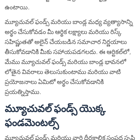
ఉంటాయి.
మ్యూచువల్ ఫండ్స్ మరియు బాండ్ల మధ్య వ్యత్యాసాన్ని
అర్థం చేసుకోవడం మీ ఆర్థిక లక్ష్యాలు మరియు రిస్క్
సహిష్ణుతతో అలైన్ చేయబడిన సమాచార నిర్ణయాలు
తీసుకోవడానికి మీకు సహాయపడగలదు. ఈ ఆర్టికల్‌లో,
మేము మ్యూచువల్ ఫండ్స్ మరియు బాండ్ల భావనలో
లోతైన వివరాలు తెలుసుకుంటాము మరియు వాటి
ప్రయోజనాలు ఏమిటో అర్థం చేసుకోవడానికి
ప్రయత్నిస్తాము.
మ్యూచువల్ ఫండ్స్ యొక్క
ఫండమెంటల్స్
మ్యూచువల్ ఫండ్స్ మరియు వారి దీర్ఘకాలిక సంపద సృష్టి