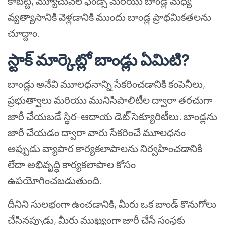
కాబట్టి, మ్యూచువల్ ఫండ్స్ మరియు బాండ్ల మధ్య
వ్యత్యాసానికి వెళ్లడానికి ముందు బాండ్ల ప్రాథమికతలను
చూద్దాం.
స్టాక్ మార్కెట్లో బాండ్లు ఏమిటి?
బాండ్లు అనేవి మూలధనాన్ని సేకరించడానికి కంపెనీలు,
ప్రభుత్వాలు మరియు మునిసిపాలిటీల ద్వారా తరచుగా
జారీ చేయబడే స్థిర-ఆదాయ డెట్ సెక్యూరిటీలు. బాండ్లను
జారీ చేయడం ద్వారా వారు సేకరించే మూలధనం
అప్పుడు వ్యాపార కార్యకలాపాలను నిర్వహించడానికి
లేదా అభివృద్ధి కార్యకలాపాల కోసం
ఉపయోగించబడుతుంది.
దీనిని సులభంగా ఉంచడానికి, మీరు ఒక బాండ్ కొనుగోలు
చేసినప్పుడు, మీరు ముఖ్యంగా జారీ చేసే సంస్థకు