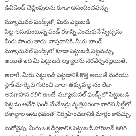
డివిడెండ్ చెల్లింపులను కూడా ఆనందించవచ్చు.
మ్యూచువల్ ఫండ్స్‌తో, మీరు పెట్టుబడి
పెట్టాలనుకుంటున్న ఫండ్ రకాన్ని ఎంచుకునే స్వేచ్ఛను
మీరు పొందుతారు. వాస్తవానికి, మీరు బాండ్
మ్యూచువల్ ఫండ్స్‌లో కూడా పెట్టుబడి పెట్టవచ్చు,
అయితే ఇది మీ పెట్టుబడి లక్ష్యాలను నెరవేర్చినట్లయితే.
అలాగే, మీరు పెట్టుబడి పెట్టడానికి కొత్త అయితే మరియు
స్టాక్ మార్కెట్ గురించి చాలా తక్కువ జ్ఞానం లేదా
అవగాహన కలిగి ఉంటే, మ్యూచువల్ ఫండ్స్‌లో పెట్టుబడి
పెట్టడం అనేది ఫండ్ మేనేజర్లు వృత్తిపరంగా వారిని ఫీల్డ్‌లో
దశాబ్దాల అనుభవంతో నిర్వహించడానికి మార్గం కావచ్చు.
మరోవైపు, మీరు ఒక దీర్ఘకాలిక పెట్టుబడి హారిజాన్ కలిగి