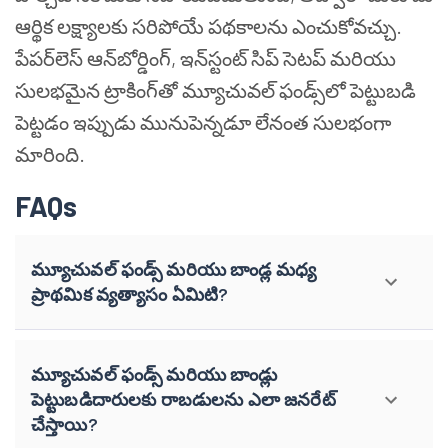
ఆర్థిక లక్ష్యాలకు సరిపోయే పథకాలను ఎంచుకోవచ్చు.
పేపర్‌లెస్ ఆన్‌బోర్డింగ్, ఇన్‌స్టంట్ సిప్ సెటప్ మరియు
సులభమైన ట్రాకింగ్‌తో మ్యూచువల్ ఫండ్స్‌లో పెట్టుబడి
పెట్టడం ఇప్పుడు మునుపెన్నడూ లేనంత సులభంగా
మారింది.
FAQs
మ్యూచువల్ ఫండ్స్ మరియు బాండ్ల మధ్య
ప్రాథమిక వ్యత్యాసం ఏమిటి?
మ్యూచువల్ ఫండ్స్ మరియు బాండ్లు
పెట్టుబడిదారులకు రాబడులను ఎలా జనరేట్
చేస్తాయి?