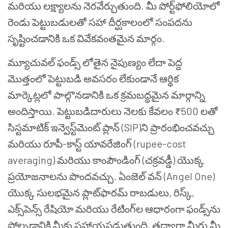
మరియు లక్ష్యాలను నెరవేర్చుతుంది. మీ పోర్ట్‌ఫోలియోలో
రెండు పెట్టుబడులతో సహా దీర్ఘకాలంలో సంపదను
సృష్టించడానికి ఒక వివేకవంతమైన మార్గం.
మ్యూచువల్ ఫండ్స్ లోతైన నైపుణ్యం లేదా పెద్ద
మొత్తంలో పెట్టుబడి అవసరం లేకుండానే ఆర్థిక
మార్కెట్లలో పాల్గొనడానికి ఒక క్రమబద్ధమైన మార్గాన్ని
అందిస్తాయి. పెట్టుబడిదారులు నెలకు కేవలం ₹500 లతో
సిస్టమాటిక్ ఇన్వెస్ట్‌మెంట్ ప్లాన్ (SIP)ని ప్రారంభించవచ్చు
మరియు రూపీ-కాస్ట్ యావరేజింగ్ (rupee-cost
averaging) మరియు కాంపౌండింగ్ (చక్రవడ్డీ) యొక్క
ప్రయోజనాలను పొందవచ్చు. ఏంజెల్ వన్ (Angel One)
యొక్క సులభమైన ప్లాట్‌ఫారమ్ రాబడులు, రిస్క్,
ఎక్స్‌పెన్స్ రేషియో మరియు రేటింగ్‌ల ఆధారంగా ఫండ్స్‌ను
పోల్చడానికి మీకు సహాయపడుతుంది, తద్వారా మీరు మీ