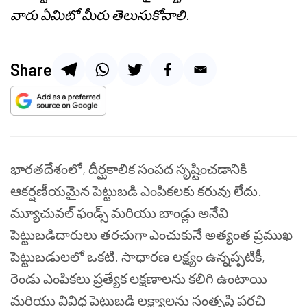
వారు ఏమిటో మీరు తెలుసుకోవాలి.
Share
భారతదేశంలో, దీర్ఘకాలిక సంపద సృష్టించడానికి
ఆకర్షణీయమైన పెట్టుబడి ఎంపికలకు కరువు లేదు.
మ్యూచువల్ ఫండ్స్ మరియు బాండ్లు అనేవి
పెట్టుబడిదారులు తరచుగా ఎంచుకునే అత్యంత ప్రముఖ
పెట్టుబడులలో ఒకటి. సాధారణ లక్ష్యం ఉన్నప్పటికీ,
రెండు ఎంపికలు ప్రత్యేక లక్షణాలను కలిగి ఉంటాయి
మరియు వివిధ పెట్టుబడి లక్ష్యాలను సంతృప్తి పరచి