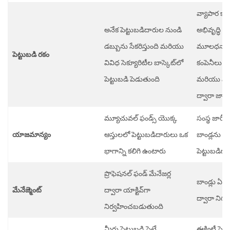
వ్యాపార కా
అనేక పెట్టుబడిదారుల నుండి
అభివృద్ధి క
డబ్బును సేకరిస్తుంది మరియు
మూలధనాన్ని
పెట్టుబడి రకం
వివిధ సెక్యూరిటీల బాస్కెట్‌లో
కంపెనీలు, ప
పెట్టుబడి పెడుతుంది
మరియు మున
ద్వారా జార
మ్యూచువల్ ఫండ్స్ యొక్క
సంస్థ జారీ చ
యాజమాన్యం
ఆస్తులలో పెట్టుబడిదారులు ఒక
బాండ్లను కల
భాగాన్ని కలిగి ఉంటారు
పెట్టుబడిద
ప్రొఫెషనల్ ఫండ్ మేనేజర్ల
బాండ్లు ఏ అన
మేనేజ్మెంట్
ద్వారా యాక్టివ్‌గా
ద్వారా నిర
నిర్వహించబడుతుంది
మీరు పెట్టుబడి పెట్టే
ఈక్విటీ పెట్