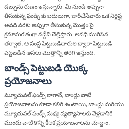
డబ్బును రుణం ఇస్తున్నారు. మీ నుండి అప్పుగా
తీసుకున్న ఫండ్స్ కు బదులుగా, జారీచేసేవారు ఒక నిర్దిష్ట
అవధి వరకు అప్పుగా తీసుకున్న మొత్తం పై
క్రమానుగతంగా వడ్డీని చెల్లిస్తారు. అవధి ముగిసిన
తర్వాత, ఆ సంస్థ పెట్టుబడిదారుల ద్వారా పెట్టుబడి
పెట్టబడిన అసలు మొత్తాన్ని తిరిగి ఇస్తుంది.
బాండ్స్ పెట్టుబడి యొక్క
ప్రయోజనాలు
మ్యూచువల్ ఫండ్స్ లాగానే, బాండ్లు వాటి
ప్రయోజనాలను కూడా కలిగి ఉంటాయి, బాండ్లు మరియు
మ్యూచువల్ ఫండ్స్ మధ్య వ్యత్యాసాలకు వెళ్లడానికి
ముందు వాటి కొన్ని కీలక ప్రయోజనాలను చూద్దాం.