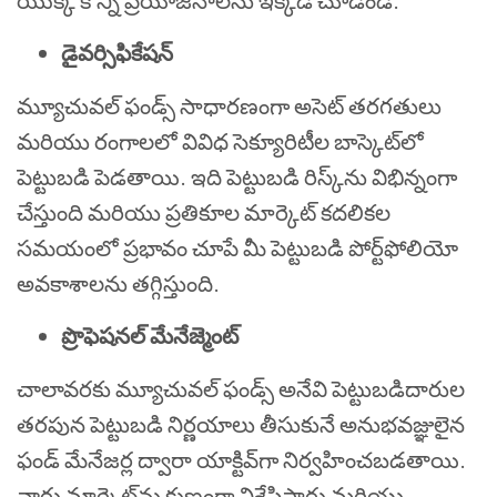
యొక్క కొన్ని ప్రయోజనాలను ఇక్కడ చూడండి.
డైవర్సిఫికేషన్
మ్యూచువల్ ఫండ్స్ సాధారణంగా అసెట్ తరగతులు
మరియు రంగాలలో వివిధ సెక్యూరిటీల బాస్కెట్‌లో
పెట్టుబడి పెడతాయి. ఇది పెట్టుబడి రిస్క్‌ను విభిన్నంగా
చేస్తుంది మరియు ప్రతికూల మార్కెట్ కదలికల
సమయంలో ప్రభావం చూపే మీ పెట్టుబడి పోర్ట్‌ఫోలియో
అవకాశాలను తగ్గిస్తుంది.
ప్రొఫెషనల్ మేనేజ్మెంట్
చాలావరకు మ్యూచువల్ ఫండ్స్ అనేవి పెట్టుబడిదారుల
తరపున పెట్టుబడి నిర్ణయాలు తీసుకునే అనుభవజ్ఞులైన
ఫండ్ మేనేజర్ల ద్వారా యాక్టివ్‌గా నిర్వహించబడతాయి.
వారు మార్కెట్‌ను క్షుణ్ణంగా విశ్లేషిస్తారు మరియు