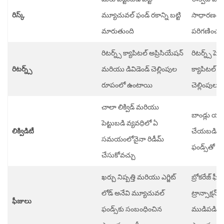
రిస్క్
మ్యూచువల్ ఫండ్ రకాన్ని బట్టి
సాధారణంగా త
మారుతుంది
పరిగణించబ
రిటర్న్స్ క్యాపిటల్ అప్రిసియేషన్
రిటర్న్స్ పెట్
రిటర్న్స్
మరియు డివిడెండ్ చెల్లింపుల
క్యాపిటల్ పై ఫ
రూపంలో ఉంటాయి
చెల్లింపు
చాలా లిక్విడ్ మరియు
బాండ్లు యాక్టి
పెట్టుబడి వ్యవధిలో ఏ
లిక్విడిటీ
చేయబడితే 
సమయంలోనైనా రిడీమ్
ఫండ్స్‌తో పోల
చేసుకోవచ్చు
ఖర్చు నిష్పత్తి మరియు ఎగ్జిట్
బ్రోకరేజ్ ఫ
లోడ్ అనేవి మ్యూచువల్
ట్రాన్సాక్షన్
ఫీజులు
ఫండ్స్‌కు సంబంధించిన
ముడిపడి ఉ