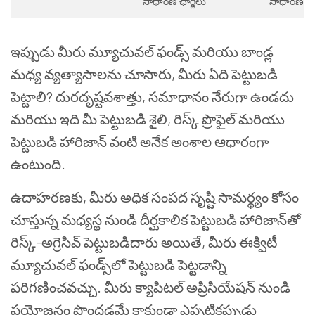
సాధారణ ఛార్జీలు.
సాధారణ ఛార్
ఇప్పుడు మీరు మ్యూచువల్ ఫండ్స్ మరియు బాండ్ల
మధ్య వ్యత్యాసాలను చూసారు, మీరు ఏది పెట్టుబడి
పెట్టాలి? దురదృష్టవశాత్తు, సమాధానం నేరుగా ఉండదు
మరియు ఇది మీ పెట్టుబడి శైలి, రిస్క్ ప్రొఫైల్ మరియు
పెట్టుబడి హారిజాన్ వంటి అనేక అంశాల ఆధారంగా
ఉంటుంది.
ఉదాహరణకు, మీరు అధిక సంపద సృష్టి సామర్థ్యం కోసం
చూస్తున్న మధ్యస్థ నుండి దీర్ఘకాలిక పెట్టుబడి హారిజాన్‌తో
రిస్క్-అగ్రెసివ్ పెట్టుబడిదారు అయితే, మీరు ఈక్విటీ
మ్యూచువల్ ఫండ్స్‌లో పెట్టుబడి పెట్టడాన్ని
పరిగణించవచ్చు. మీరు క్యాపిటల్ అప్రిసియేషన్ నుండి
ప్రయోజనం పొందడమే కాకుండా ఎప్పటికప్పుడు