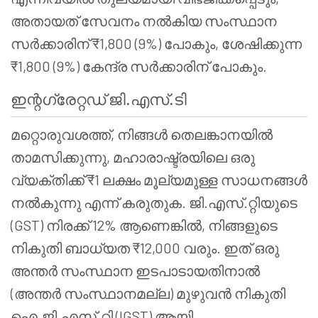
അതായത് സേവനം നൽകിയ സംസ്ഥാന
സർക്കാരിന് ₹1,800 (9%) പോകും, ശേഷിക്കുന്ന
₹1,800 (9%) കേന്ദ്ര സർക്കാരിന് പോകും.
ഇന്റഗ്രേറ്റഡ് ജി.എസ്.ടി
മറ്റൊരുവശത്ത്, നിങ്ങൾ തെലങ്കാനയിൽ
താമസിക്കുന്നു, മഹാരാഷ്ട്രയിലെ ഒരു
വ്യക്തിക്ക് ₹1 ലക്ഷം മൂല്യമുള്ള സാധനങ്ങൾ
നൽകുന്നു എന്ന് കരുതുക. ജി.എസ്.റ്റിയുടെ
(GST) നിരക്ക് 12% ആണെങ്കിൽ, നിങ്ങളുടെ
നികുതി ബാധ്യത ₹12,000 വരും. ഇത് ഒരു
അന്തർ സംസ്ഥാന ഇടപാടായതിനാൽ
(അന്തർ സംസ്ഥാനമല്ല) മുഴുവൻ നികുതി
ഐ.ജി.എസ്.റ്റി (IGST) ആയി