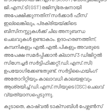
ജി.എസ്.ടി (GST) രജിസ്ട്രേഷനായി
അപേക്ഷിക്കുന്നതിന് സർക്കാർ ഫീസ്
ഇല്ലെങ്കിലും, പ്രക്രിയയ്ക്കിടെ
ബിസിനസ്സുകൾക്ക് ചില അനുബന്ധ
ചെലവുകൾ ഉണ്ടാകാം. ഉദാഹരണത്തിന്,
കമ്പനികളും എൽ.എൽ.പികളും അവരുടെ
അപേക്ഷ സമർപ്പിക്കാൻ ക്ലാസ് 3 ഡിജിറ്റൽ
സിഗ്നേച്ചർ സർട്ടിഫിക്കറ്റ് (ഡി.എസ്.സി)
ഉപയോഗിക്കേണ്ടതുണ്ട്. സർട്ടിഫൈയിംഗ്
അതോറിറ്റിയും കാലാവധി കാലയളവും
ആശ്രയിച്ച് ഡി.എസ്.സിയുടെ (DSC) ചെലവ്
വ്യത്യാസപ്പെടുന്നു.
കൂടാതെ, കാഷ്വൽ ടാക്സബിൾ പേഴ്സൺസ്