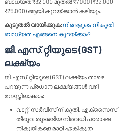
ബാധ്യത ₹32,000 മുതൽ ₹7,000 (₹32,000 -
₹25,000) ആയി കുറയ്ക്കാൻ കഴിയും.
കൂടുതൽ വായിക്കുക:
നിങ്ങളുടെ നികുതി
ബാധ്യത എങ്ങനെ കുറയ്ക്കാം?
ജി.എസ്.റ്റിയുടെ (GST)
ലക്ഷ്യം
ജി.എസ്.റ്റിയുടെ (GST) ലക്ഷ്യം താഴെ
പറയുന്ന പ്രധാന ലക്ഷ്യങ്ങൾ വഴി
മനസ്സിലാക്കാം:
വാറ്റ്, സർവീസ് നികുതി, എക്സൈസ്
തീരുവ തുടങ്ങിയ നിരവധി പരോക്ഷ
നികുതികളെ മാറ്റി ഏകീകൃത