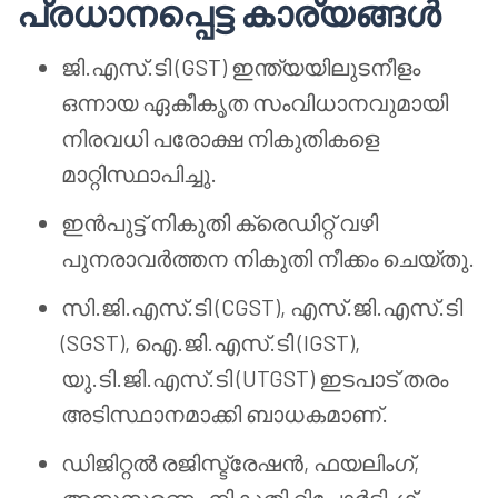
പ്രധാനപ്പെട്ട കാര്യങ്ങൾ
ജി.എസ്.ടി (GST) ഇന്ത്യയിലുടനീളം
ഒന്നായ ഏകീകൃത സംവിധാനവുമായി
നിരവധി പരോക്ഷ നികുതികളെ
മാറ്റിസ്ഥാപിച്ചു.
ഇൻപുട്ട് നികുതി ക്രെഡിറ്റ് വഴി
പുനരാവർത്തന നികുതി നീക്കം ചെയ്തു.
സി.ജി.എസ്.ടി (CGST), എസ്.ജി.എസ്.ടി
(SGST), ഐ.ജി.എസ്.ടി (IGST),
യു.ടി.ജി.എസ്.ടി (UTGST) ഇടപാട് തരം
അടിസ്ഥാനമാക്കി ബാധകമാണ്.
ഡിജിറ്റൽ രജിസ്ട്രേഷൻ, ഫയലിംഗ്,