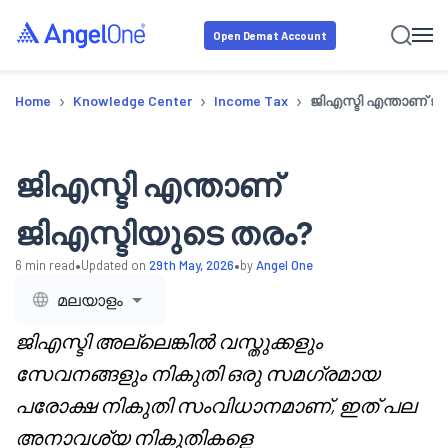
Open Demat Account
›
›
›
Home
Knowledge Center
Income Tax
ജിഎസ്ടി എന്താണ് ജ
ജിഎസ്ടി എന്താണ്
ജിഎസ്ടിയുടെ തരം?
•
•
6
min read
Updated on
29th May, 2026
by
Angel One
മലയാളം
ജിഎസ്ടി അല്ലെങ്കിൽ വസ്തുക്കളും
സേവനങ്ങളും നികുതി ഒരു സമഗ്രമായ
പരോക്ഷ നികുതി സംവിധാനമാണ്, ഇത് പല
അനാവശ്യ നികുതികളെ