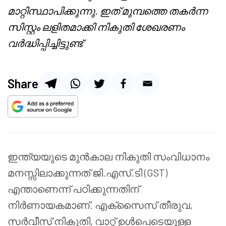
മാറ്റിസ്ഥാപിക്കുന്നു. ഇത് മുമ്പത്തെ തകർന്ന
സിസ്റ്റം ലളിതമാക്കി നികുതി ശേഖരണം
വർദ്ധിപ്പിച്ചിട്ടുണ്ട്
Share
ഇന്ത്യയുടെ മുൻകാല നികുതി സംവിധാനം
മനസ്സിലാക്കുന്നത് ജി.എസ്.ടി (GST)
എന്താണെന്ന് പഠിക്കുന്നതിന്
നിർണായകമാണ്. എക്സൈസ് തീരുവ,
സർവീസ് നികുതി, വാറ്റ് ഉൾപ്പെടെയുള്ള