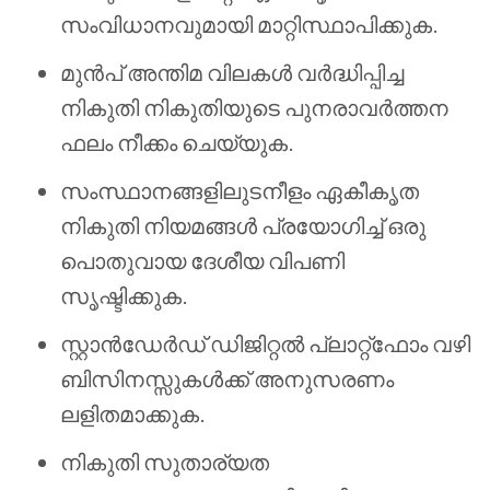
സംവിധാനവുമായി മാറ്റിസ്ഥാപിക്കുക.
മുൻപ് അന്തിമ വിലകൾ വർദ്ധിപ്പിച്ച
നികുതി നികുതിയുടെ പുനരാവർത്തന
ഫലം നീക്കം ചെയ്യുക.
സംസ്ഥാനങ്ങളിലുടനീളം ഏകീകൃത
നികുതി നിയമങ്ങൾ പ്രയോഗിച്ച് ഒരു
പൊതുവായ ദേശീയ വിപണി
സൃഷ്ടിക്കുക.
സ്റ്റാൻഡേർഡ് ഡിജിറ്റൽ പ്ലാറ്റ്‌ഫോം വഴി
ബിസിനസ്സുകൾക്ക് അനുസരണം
ലളിതമാക്കുക.
നികുതി സുതാര്യത