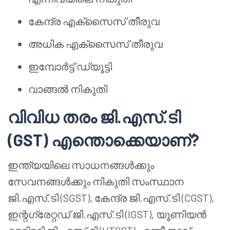
കേന്ദ്ര എക്സൈസ് തീരുവ
അധിക എക്സൈസ് തീരുവ
ഇമ്പോർട്ട് ഡ്യൂട്ടി
വാങ്ങൽ നികുതി
വിവിധ തരം ജി.എസ്.ടി
(GST) എന്തൊക്കെയാണ്?
ഇന്ത്യയിലെ സാധനങ്ങൾക്കും
സേവനങ്ങൾക്കും നികുതി സംസ്ഥാന
ജി.എസ്.ടി (SGST), കേന്ദ്ര ജി.എസ്.ടി (CGST),
ഇന്റഗ്രേറ്റഡ് ജി.എസ്.ടി (IGST), യൂണിയൻ