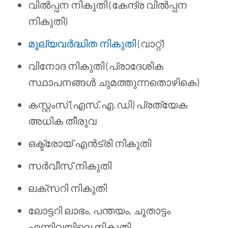
വിൽപ്പന നികുതി (കേന്ദ്ര വിൽപ്പന
നികുതി)
മൂല്യവർദ്ധിത നികുതി
(വാറ്റ്)
വിനോദ നികുതി (പ്രാദേശിക
സ്ഥാപനങ്ങൾ ചുമത്തുന്നതൊഴികെ)
കസ്റ്റംസ് (എസ്.എ.ഡി) പ്രത്യേക
അധിക തീരുവ
ഒക്ട്രോയ് എൻട്രി നികുതി
സർവീസ് നികുതി
ലക്സറി നികുതി
ലോട്ടറി ലാഭം, പന്തയം, ചൂതാട്ടം
എന്നിവയിലെ നികുതി