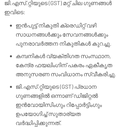
ജി.എസ്.റ്റിയുടെ (GST) മറ്റ് ചില ഗുണങ്ങൾ
ഇവിടെ:
ഇൻപുട്ട് നികുതി ക്രെഡിറ്റ് വഴി
സാധനങ്ങൾക്കും സേവനങ്ങൾക്കും
പുനരാവർത്തന നികുതികൾ കുറച്ചു.
കമ്പനികൾ വ്യക്തിഗത സംസ്ഥാന,
കേന്ദ്ര ഫയലിംഗിന് പകരം ഏകീകൃത
അനുസരണ സംവിധാനം സ്വീകരിച്ചു.
ജി.എസ്.റ്റിയുടെ (GST) പ്രധാന
ഗുണങ്ങളിൽ ഒന്നാണ് ഡിജിറ്റൽ
ഇൻവോയിസിംഗും റിപ്പോർട്ടിംഗും
ഉപയോഗിച്ച് സുതാര്യത
വർദ്ധിപ്പിക്കുന്നത്.