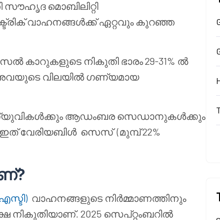
തി സൗഹൃദ മൊബിലിറ്റി
്ട്രിക് വാഹനങ്ങൾക്ക് ഏറ്റവും കുറഞ്ഞ
G
ീസൽ കാറുകളുടെ നികുതി ഭാരം 29-31% ൽ
ൽ അവയുടെ വിലയിൽ ഗണ്യമായ
്‌യുവികൾക്കും ആഡംബര സെഡാനുകൾക്കും
ു, ഇത് വേരിയബിൾ
സെസ്
(മുമ്പ് 22%
ണ്?
എസ്ടി)
വാഹനങ്ങളുടെ നിർമ്മാണത്തിനും
്ഷ നികുതിയാണ്. 2025 സെപ്റ്റംബറിൽ