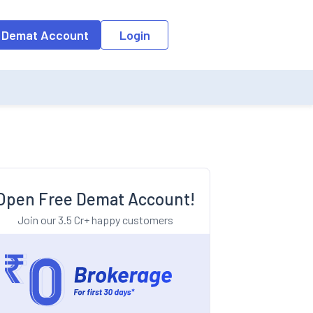
o the input field, the suggestion list will be updated as per the keyw
 Demat Account
Login
Open Free Demat Account!
Join our 3.5 Cr+ happy customers