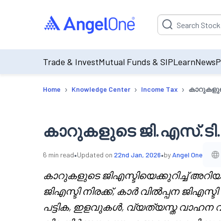
Suggestion will be p
Trade & Invest
Mutual Funds & SIP
Learn
News
P
›
›
›
Home
Knowledge Center
Income Tax
കാറുകളുടെ
കാറുകളുടെ ജി.എസ്.ടി. 
•
•
6
min read
Updated on
22nd Jan, 2026
by
Angel One
കാറുകളുടെ ജിഎസ്ടിയെക്കുറിച്ച് അറ
ജിഎസ്ടി നിരക്ക്, കാർ വിൽപ്പന ജിഎസ്ടി 
പട്ടിക, ഇളവുകൾ, വ്യത്യസ്ത വാഹന