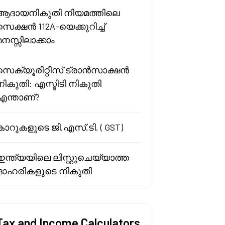
ആദായനികുതി നിയമത്തിലെ
സെക്ഷൻ 112A-യെക്കുറിച്ച്
മനസ്സിലാക്കാം
സെക്യൂരിറ്റീസ് ട്രാൻസാക്ഷൻ
നികുതി: എസ്ടിടി നികുതി
എന്താണ്?
കാറുകളുടെ ജി.എസ്.ടി. ( GST)
ഇന്ത്യയിലെ ലിസ്റ്റുചെയ്യാത്ത
ഓഹരികളുടെ നികുതി
Tax and Income Calculators