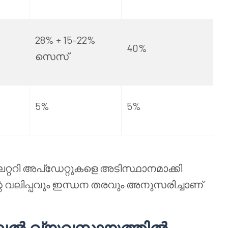
28% + 15–22%
40%
സെസ്
5%
5%
ലേറ്ററി അപ്‌ഡേറ്റുകളെ അടിസ്ഥാനമാക്കി
റെ വലിപ്പവും ഇന്ധന തരവും അനുസരിച്ചാണ്
ൈൽ വ്യവസായത്തിൽ