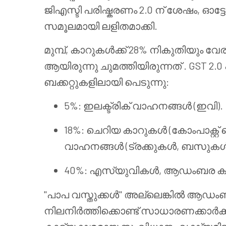
ജിഎസ്ടി പരിഷ്കരണം 2.0 ന് ശേഷം, 
സമൂലമായി ലളിതമാക്കി.
മുമ്പ്, കാറുകൾക്ക് 28% നികുതിയ
ആയിരുന്നു ചുമത്തിയിരുന്നത്
. GST 2.
ബക്കറ്റുകളിലായി പെടുന്നു:
5%: ഇലക്ട്രിക് വാഹനങ്ങൾ (ഇവി).
18%: ചെറിയ കാറുകൾ (കോംപാക്റ്
വാഹനങ്ങൾ (ട്രക്കുകൾ, ബസുകൾ
40%: എസ്‌യുവികൾ, ആഡംബര 
"പാപ വസ്തുക്കൾ" അല്ലെങ്കിൽ ആഡംബര
നിലനിർത്തിക്കൊണ്ട് സാധാരണക്കാർക