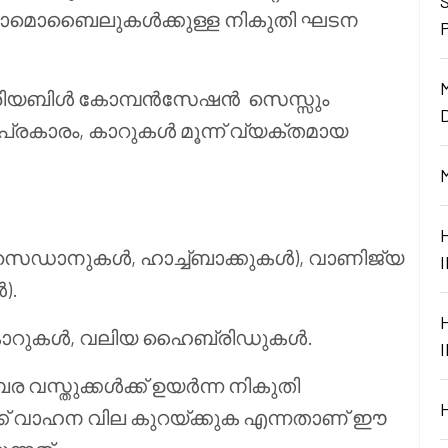
ഓട്ടോമൊബൈലുകൾക്കുള്ള നികുതി ഘടന
ും വേരിയബിൾ കോമ്പൻസേഷൻ
സെസ്സും
0 പ്രകാരം, കാറുകൾ മൂന്ന് വ്യക്തമായ
റ് സെഡാനുകൾ, ഹാച്ച്ബാക്കുകൾ), വാണിജ്യ
).
കാറുകൾ, വലിയ ഹൈബ്രിഡുകൾ.
 വസ്തുക്കൾക്ക് ഉയർന്ന നികുതി
്ക് വാഹന വില കുറയ്ക്കുക എന്നതാണ് ഈ