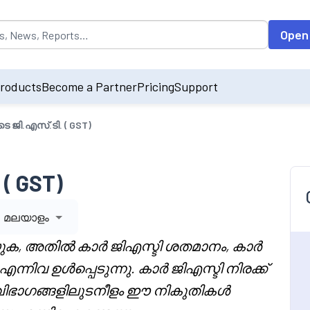
opulated by default on accessing the input field. On entering data int
Open
roducts
Become a Partner
Pricing
Support
 ജി.എസ്.ടി. ( GST)
( GST)
മലയാളം
ിയുക, അതിൽ കാർ ജിഎസ്ടി ശതമാനം, കാർ
എന്നിവ ഉൾപ്പെടുന്നു. കാർ ജിഎസ്ടി നിരക്ക്
 വിഭാഗങ്ങളിലുടനീളം ഈ നികുതികൾ