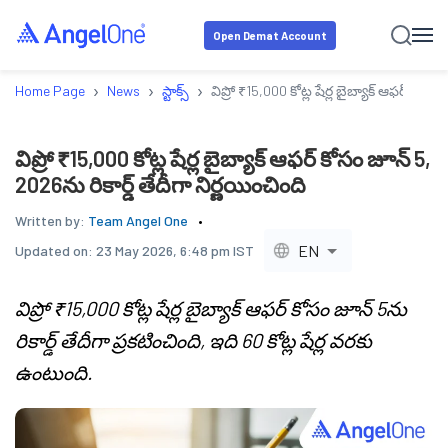
Open Demat Account
›
›
›
Home Page
News
స్టాక్స్
విప్రో ₹15,000 కోట్ల షేర్ల బైబ్యాక్ ఆఫర్ కోసం
విప్రో ₹15,000 కోట్ల షేర్ల బైబ్యాక్ ఆఫర్ కోసం జూన్ 5,
2026ను రికార్డ్ తేదీగా నిర్ణయించింది
Written by:
Team Angel One
EN
Updated on:
23 May 2026, 6:48 pm IST
విప్రో ₹15,000 కోట్ల షేర్ల బైబ్యాక్ ఆఫర్ కోసం జూన్ 5ను
రికార్డ్ తేదీగా ప్రకటించింది, ఇది 60 కోట్ల షేర్ల వరకు
ఉంటుంది.