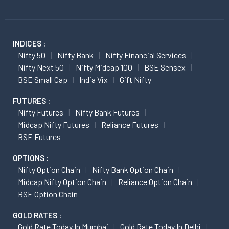
INDICES :
Nifty 50
Nifty Bank
Nifty Financial Services
Nifty Next 50
Nifty Midcap 100
BSE Sensex
BSE Small Cap
India Vix
Gift Nifty
FUTURES :
Nifty Futures
Nifty Bank Futures
Midcap Nifty Futures
Reliance Futures
BSE Futures
OPTIONS :
Nifty Option Chain
Nifty Bank Option Chain
Midcap Nifty Option Chain
Reliance Option Chain
BSE Option Chain
GOLD RATES :
Gold Rate Today In Mumbai
Gold Rate Today In Delhi