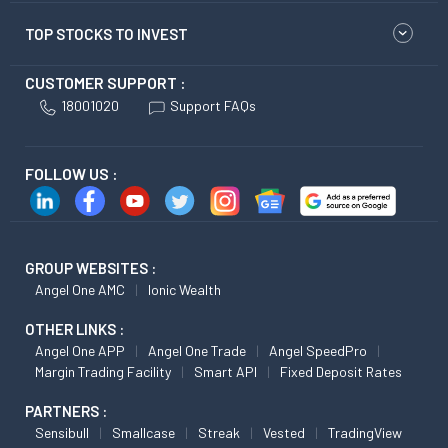
TOP STOCKS TO INVEST
CUSTOMER SUPPORT :
18001020
Support FAQs
FOLLOW US :
GROUP WEBSITES :
Angel One AMC
Ionic Wealth
OTHER LINKS :
Angel One APP
Angel One Trade
Angel SpeedPro
Margin Trading Facility
Smart API
Fixed Deposit Rates
PARTNERS :
Sensibull
Smallcase
Streak
Vested
TradingView