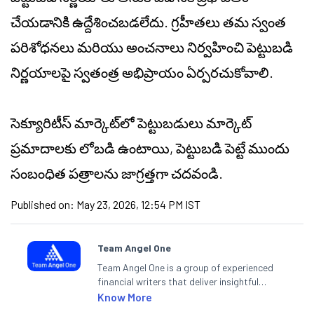
చేయడానికి ఉద్దేశించబడలేదు. గ్రహీతలు తమ స్వంత
పరిశోధనలు మరియు అంచనాలు నిర్వహించి పెట్టుబడి
నిర్ణయాలపై స్వతంత్ర అభిప్రాయం ఏర్పరచుకోవాలి.
సెక్యూరిటీస్ మార్కెట్‌లో పెట్టుబడులు మార్కెట్
ప్రమాదాలకు లోబడి ఉంటాయి, పెట్టుబడి పెట్టే ముందు
సంబంధిత పత్రాలను జాగ్రత్తగా చదవండి.
Published on:
May 23, 2026, 12:54 PM IST
Team Angel One
Team Angel One is a group of experienced
financial writers that deliver insightful
articles on the stock market, IPO, economy,
Know More
personal finance, commodities and related