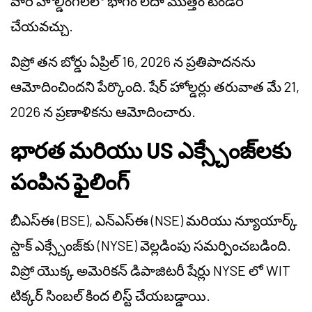
వారి హోల్డింగ్‌లలో భాగం లేదా మొత్తం టెండర్
చేయవచ్చు.
విప్రో తన బోర్డు ఏప్రిల్ 16, 2026 న ప్రతిపాదనను
ఆమోదించిందని పేర్కొంది. షేర్ హోల్డర్లు తరువాత మే 21,
2026 న ప్రణాళికను ఆమోదించారు.
భారత మరియు US ఎక్స్చేంజ్‌లకు
పంపిన ఫైలింగ్
బీఎస్ఈ (BSE), ఎన్‌ఎస్‌ఈ (NSE) మరియు న్యూయార్క్
స్టాక్ ఎక్స్చేంజ్‌కు (NYSE) వెల్లడింపు సమర్పించబడింది.
విప్రో యొక్క అమెరికన్ డిపాజిటరీ షేర్లు NYSE లో WIT
టిక్కర్ సింబల్ కింద లిస్ట్ చేయబడ్డాయి.