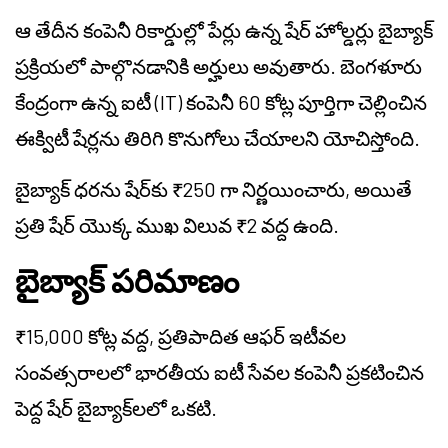
ఆ తేదీన కంపెనీ రికార్డుల్లో పేర్లు ఉన్న షేర్ హోల్డర్లు బైబ్యాక్
ప్రక్రియలో పాల్గొనడానికి అర్హులు అవుతారు. బెంగళూరు
కేంద్రంగా ఉన్న ఐటీ (IT) కంపెనీ 60 కోట్ల పూర్తిగా చెల్లించిన
ఈక్విటీ షేర్లను తిరిగి కొనుగోలు చేయాలని యోచిస్తోంది.
బైబ్యాక్ ధరను షేర్‌కు ₹250 గా నిర్ణయించారు, అయితే
ప్రతి షేర్ యొక్క ముఖ విలువ ₹2 వద్ద ఉంది.
బైబ్యాక్ పరిమాణం
₹15,000 కోట్ల వద్ద, ప్రతిపాదిత ఆఫర్ ఇటీవల
సంవత్సరాలలో భారతీయ ఐటీ సేవల కంపెనీ ప్రకటించిన
పెద్ద షేర్ బైబ్యాక్‌లలో ఒకటి.