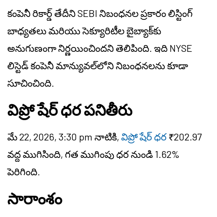
కంపెనీ రికార్డ్ తేదీని SEBI నిబంధనల ప్రకారం లిస్టింగ్
బాధ్యతలు మరియు సెక్యూరిటీల బైబ్యాక్‌కు
అనుగుణంగా నిర్ణయించిందని తెలిపింది. ఇది NYSE
లిస్టెడ్ కంపెనీ మాన్యువల్‌లోని నిబంధనలను కూడా
సూచించింది.
విప్రో షేర్ ధర పనితీరు
మే 22, 2026, 3:30 pm నాటికి,
విప్రో షేర్ ధర
₹202.97
వద్ద ముగిసింది, గత ముగింపు ధర నుండి 1.62%
పెరిగింది.
సారాంశం