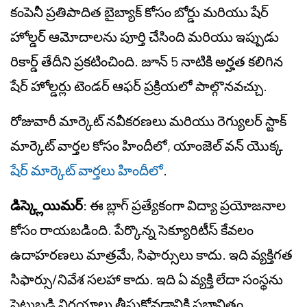
కంపెనీ ప్రతిపాదిత బైబ్యాక్ కోసం బోర్డు మరియు షేర్
హోల్డర్ ఆమోదాలను పూర్తి చేసింది మరియు ఇప్పుడు
రికార్డ్ తేదీని ప్రకటించింది. జూన్ 5 నాటికి అర్హత కలిగిన
షేర్ హోల్డర్లు టెండర్ ఆఫర్ ప్రక్రియలో పాల్గొనవచ్చు.
రోజువారీ మార్కెట్ నవీకరణలు మరియు రెగ్యులర్ స్టాక్
మార్కెట్ వార్తల కోసం హిందీలో, యాంజెల్ వన్ యొక్క
షేర్ మార్కెట్ వార్తలు హిందీలో
.
డిస్క్లెయిమర్
: ఈ బ్లాగ్ ప్రత్యేకంగా విద్యా ప్రయోజనాల
కోసం రాయబడింది. పేర్కొన్న సెక్యూరిటీస్ కేవలం
ఉదాహరణలు మాత్రమే, సిఫార్సులు కాదు. ఇది వ్యక్తిగత
సిఫార్సు/నివేశ సలహా కాదు. ఇది ఏ వ్యక్తి లేదా సంస్థను
పెట్టుబడి నిర్ణయాలు తీసుకోవడానికి ప్రభావితం