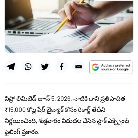
విప్రో లిమిటెడ్ జూన్ 5, 2026, నాటికి దాని ప్రతిపాదిత
₹15,000 కోట్ల షేర్ బైబ్యాక్ కోసం రికార్డ్ తేదీని
నిర్ణయించింది, శుక్రవారం విడుదల చేసిన స్టాక్ ఎక్స్చేంజ్
ఫైలింగ్ ప్రకారం.