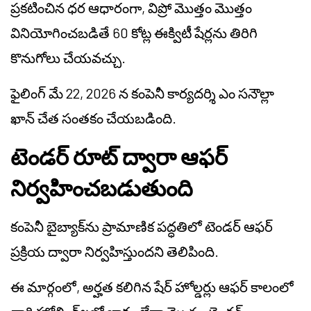
ప్రకటించిన ధర ఆధారంగా, విప్రో మొత్తం మొత్తం
వినియోగించబడితే 60 కోట్ల ఈక్విటీ షేర్లను తిరిగి
కొనుగోలు చేయవచ్చు.
ఫైలింగ్ మే 22, 2026 న కంపెనీ కార్యదర్శి ఎం సనౌల్లా
ఖాన్ చేత సంతకం చేయబడింది.
టెండర్ రూట్ ద్వారా ఆఫర్
నిర్వహించబడుతుంది
కంపెనీ బైబ్యాక్‌ను ప్రామాణిక పద్ధతిలో టెండర్ ఆఫర్
ప్రక్రియ ద్వారా నిర్వహిస్తుందని తెలిపింది.
ఈ మార్గంలో, అర్హత కలిగిన షేర్ హోల్డర్లు ఆఫర్ కాలంలో