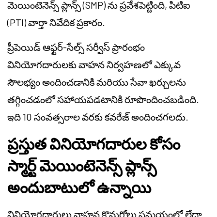
మెయింటెనెన్స్ ప్లాన్స్ (SMP) ను ప్రవేశపెట్టింది, పిటిఐ
(PTI) వార్తా నివేదిక ప్రకారం.
ప్రీపెయిడ్ ఆఫ్టర్-సేల్స్ సర్వీస్ ప్రారంభం
వినియోగదారులకు వాహన నిర్వహణలో ఎక్కువ
సౌలభ్యం అందించడానికి మరియు సేవా ఖర్చులను
తగ్గించడంలో సహాయపడటానికి రూపొందించబడింది.
ఇది 10 సంవత్సరాల వరకు కవరేజ్ అందించగలదు.
ప్రస్తుత వినియోగదారుల కోసం
స్మార్ట్ మెయింటెనెన్స్ ప్లాన్స్
అందుబాటులో ఉన్నాయి
వినియోగదారులు వాహన కొనుగోలు సమయంలో లేదా