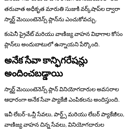
తరువాత అధీకృత మారుతి సుజుకి వర్క్‌షాప్‌ల ద్వారా
స్మార్ట్ మెయింటెనెన్స్ ప్లాన్‌ను ఎంచుకోవచ్చు.
కంపెనీ ప్రైవేట్ మరియు వాణిజ్య వాహన విభాగాల కోసం
ప్లాన్‌లు అందుబాటులో ఉన్నాయని పేర్కొంది.
అనేక సేవా కాన్ఫిగరేషన్లు
అందించబడ్డాయి
స్మార్ట్ మెయింటెనెన్స్ ప్లాన్ వినియోగదారుల అవసరాల
ఆధారంగా అనేక సేవా ప్యాకేజీ ఎంపికలను అందిస్తుంది.
ఇవీ లేబర్-ఒన్లీ సేవలు, పార్ట్స్ మరియు లేబర్ ప్యాకేజీలు,
వాణిజ్య వాహన చిన్న సేవలు, వినియోగదారుల