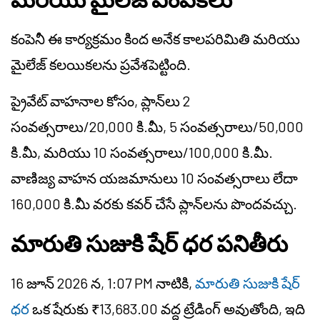
కంపెనీ ఈ కార్యక్రమం కింద అనేక కాలపరిమితి మరియు
మైలేజ్ కలయికలను ప్రవేశపెట్టింది.
ప్రైవేట్ వాహనాల కోసం, ప్లాన్‌లు 2
సంవత్సరాలు/20,000 కి.మీ, 5 సంవత్సరాలు/50,000
కి.మీ, మరియు 10 సంవత్సరాలు/100,000 కి.మీ.
వాణిజ్య వాహన యజమానులు 10 సంవత్సరాలు లేదా
160,000 కి.మీ వరకు కవర్ చేసే ప్లాన్‌లను పొందవచ్చు.
మారుతి సుజుకి షేర్ ధర పనితీరు
16 జూన్ 2026 న, 1:07 PM నాటికి,
మారుతి సుజుకి షేర్
ధర
ఒక షేరుకు ₹13,683.00 వద్ద ట్రేడింగ్ అవుతోంది, ఇది