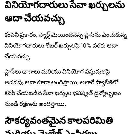
వినియోగదారులు సేవా ఖర్చులను
ఆదా చేయవచ్చు
కంపెనీ ప్రకారం, స్మార్ట్ మెయింటెనెన్స్ ప్లాన్‌ను ఎంచుకున్న
వినియోగదారులు లేబర్ ఖర్చులపై 10% వరకు ఆదా
చేయవచ్చు.
ప్లాన్‌లు భాగాలు మరియు వినియోగ వస్తువులపై
అదనపు ఆదా కూడా అందిస్తాయి, అలాగే ప్యాకేజీలో
కవర్ చేయబడిన సేవా ఖర్చుల భవిష్యత్ ద్రవ్యోల్బణం
నుండి రక్షణను అందిస్తాయి.
సౌకర్యవంతమైన కాలపరిమితి
మరియు మైలేజ్ ఎంపికలు