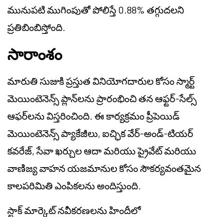
మునుపటి ముగింపుతో పోలిస్తే 0.88% తగ్గుదలని
ప్రతిబింబిస్తోంది.
సారాంశం
మారుతి సుజుకి ప్రస్తుత వినియోగదారుల కోసం స్మార్ట్
మెయింటెనెన్స్ ప్లాన్‌లను ప్రారంభించి తన ఆఫ్టర్-సేల్స్
ఆఫర్‌లను విస్తరించింది. ఈ కార్యక్రమం ప్రీపెయిడ్
మెయింటెనెన్స్ ప్యాకేజీలు, ఐచ్ఛిక వేర్-అండ్-టియర్
కవరేజ్, సేవా ఖర్చుల ఆదా మరియు ప్రైవేట్ మరియు
వాణిజ్య వాహన యజమానుల కోసం సౌకర్యవంతమైన
కాలపరిమితి ఎంపికలను అందిస్తుంది.
స్టాక్ మార్కెట్ నవీకరణలను హిందీలో