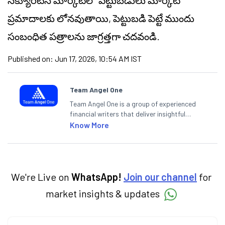
సెక్యూరిటీస్ మార్కెట్‌లో పెట్టుబడులు మార్కెట్
ప్రమాదాలకు లోనవుతాయి, పెట్టుబడి పెట్టే ముందు
సంబంధిత పత్రాలను జాగ్రత్తగా చదవండి.
Published on:
Jun 17, 2026, 10:54 AM IST
Team Angel One
Team Angel One is a group of experienced
financial writers that deliver insightful
articles on the stock market, IPO, economy,
Know More
personal finance, commodities and related
categories.
We're Live on
WhatsApp!
Join our channel
for
market insights & updates