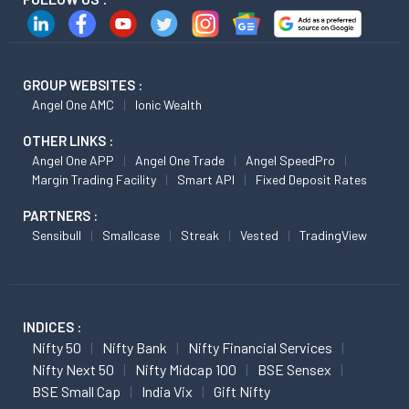
GROUP WEBSITES :
Angel One AMC
Ionic Wealth
OTHER LINKS :
Angel One APP
Angel One Trade
Angel SpeedPro
Margin Trading Facility
Smart API
Fixed Deposit Rates
PARTNERS :
Sensibull
Smallcase
Streak
Vested
TradingView
INDICES :
Nifty 50
Nifty Bank
Nifty Financial Services
Nifty Next 50
Nifty Midcap 100
BSE Sensex
BSE Small Cap
India Vix
Gift Nifty