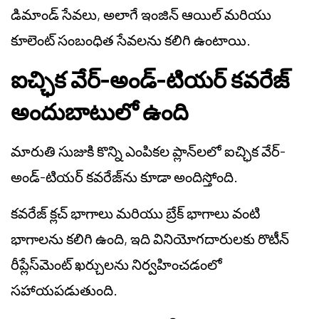
డిమాండ్ సేవలు, అలాగే ఇంజిన్ ఆయిల్ మరియు
కూలెంట్ సంబంధిత సేవలను కలిగి ఉంటాయి.
ఐచ్ఛిక వేర్-అండ్-టియర్ కవరేజ్
అందుబాటులో ఉంది
మారుతి సుజుకి కొన్ని ఎంపికల ప్లాన్‌లలో ఐచ్ఛిక వేర్-
అండ్-టియర్ కవరేజ్‌ను కూడా అందిస్తోంది.
కవరేజ్ క్లచ్ భాగాలు మరియు బ్రేక్ భాగాలు వంటి
భాగాలను కలిగి ఉంది, ఇది వినియోగదారులకు రొటీన్
రీప్లేస్‌మెంట్ ఖర్చులను నిర్వహించడంలో
సహాయపడుతుంది.