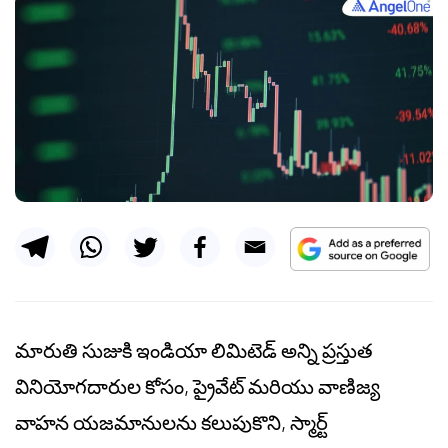
మారుతి సుజుకి ఇండియా లిమిటెడ్ అన్ని ప్రస్తుత
వినియోగదారుల కోసం, ప్రైవేట్ మరియు వాణిజ్య
వాహన యజమానులను కలుపుకొని, స్మార్ట్