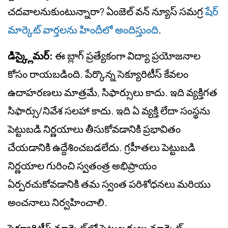
చదవాలనుకుంటున్నారా? ఏంజెల్ వన్ న్యూస్ సమగ్ర
షేర్
మార్కెట్ వార్తలను హిందీలో అందిస్తుంది
.
డిస్క్లైమర్:
ఈ బ్లాగ్ ప్రత్యేకంగా విద్యా ప్రయోజనాల
కోసం రాయబడింది. పేర్కొన్న సెక్యూరిటీస్ కేవలం
ఉదాహరణలు మాత్రమే, సిఫార్సులు కాదు. ఇది వ్యక్తిగత
సిఫార్సు/నివేశ సలహా కాదు. ఇది ఏ వ్యక్తి లేదా సంస్థను
పెట్టుబడి నిర్ణయాలు తీసుకోవడానికి ప్రభావితం
చేయడానికి ఉద్దేశించబడలేదు. గ్రహీతలు పెట్టుబడి
నిర్ణయాల గురించి స్వతంత్ర అభిప్రాయం
ఏర్పరచుకోవడానికి తమ స్వంత పరిశోధనలు మరియు
అంచనాలు నిర్వహించాలి.