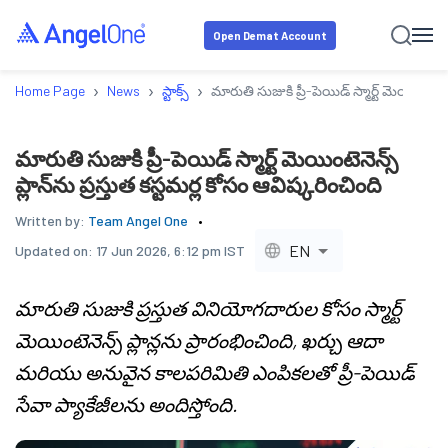
Open Demat Account
›
›
›
Home Page
News
స్టాక్స్
మారుతి సుజుకి ప్రీ-పెయిడ్ స్మార్ట్ మెయింటెనెన్
మారుతి సుజుకి ప్రీ-పెయిడ్ స్మార్ట్ మెయింటెనెన్స్
ప్లాన్‌ను ప్రస్తుత కస్టమర్ల కోసం ఆవిష్కరించింది
Written by:
Team Angel One
EN
Updated on:
17 Jun 2026, 6:12 pm IST
మారుతి సుజుకి ప్రస్తుత వినియోగదారుల కోసం స్మార్ట్
మెయింటెనెన్స్ ప్లాన్లను ప్రారంభించింది, ఖర్చు ఆదా
మరియు అనువైన కాలపరిమితి ఎంపికలతో ప్రీ-పెయిడ్
సేవా ప్యాకేజీలను అందిస్తోంది.