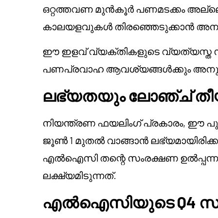
ഒറ്റത്തവണ മുൻകൂർ പണമടക്കം അല്ലെ
കാലയളവുകൾ തിരഞ്ഞെടുക്കാൻ അനുവദ
ഈ ഇളവ് വ്യക്തികളുടെ വ്യത്യസ്ത
പണപ്രവാഹ ആവശ്യങ്ങൾക്കും അന
ലഭ്യതയും ലോഞ്ച് തീ
നിയന്ത്രണ ഫയലിംഗ് പ്രകാരം, ഈ പ
ജൂൺ 1 മുതൽ വാങ്ങാൻ ലഭ്യമായിരിക്കും
എൽഐസി തന്റെ സംരക്ഷണ ഉൽപ്പന്നങ്
ലക്ഷ്യമിടുന്നത്.
എൽഐസിയുടെ Q4 സാമ്