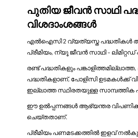
പുതിയ ജീവൻ സാഥി പദ
വിശദാംശങ്ങൾ
എൽഐസി 2 വ്യത്യസ്ത പദ്ധതികൾ അവതര
പ്രീമിയം, ന്യൂ ജീവൻ സാഥി – ലിമിറ്റഡ് 
രണ്ട് പദ്ധതികളും പങ്കാളിത്തമില്ലാത
പദ്ധതികളാണ്, പോളിസി ഉടമകൾക്ക് വ
ഇല്ലാത്ത സ്ഥിരതയുള്ള സാമ്പത്തിക
ഈ ഉൽപ്പന്നങ്ങൾ ആഭ്യന്തര വിപണിക്
ചെയ്തതാണ്.
പ്രീമിയം പണമടക്കത്തിൽ ഇളവ് നൽകു