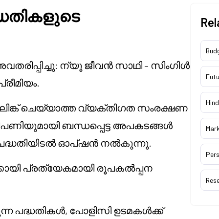
്ധതികളുടെ
Rel
Bud
ിപ്പിച്ചു: ന്യൂ ജീവൻ സാഥി – സിംഗിൾ
Futu
പ്രീമിയം.
Hind
്ത, ലിങ്ക് ചെയ്യാത്ത വ്യക്തിഗത സംരക്ഷണ
ിപണിയുമായി ബന്ധപ്പെട്ട അപകടങ്ങൾ
Mar
 പദ്ധതിയിടൽ ഓപ്ഷൻ നൽകുന്നു.
Pers
കായി പ്രത്യേകമായി രൂപകൽപ്പന
Res
ന്ന പദ്ധതികൾ, പോളിസി ഉടമകൾക്ക്