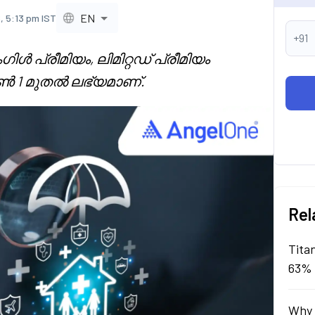
EN
, 5:13 pm IST
+91
്രീമിയം, ലിമിറ്റഡ് പ്രീമിയം
ജൂൺ 1 മുതൽ ലഭ്യമാണ്.
Rel
Tita
63% 
Why 