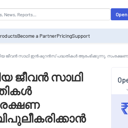
opulated by default on accessing the input field. On entering data int
Open
roducts
Become a Partner
Pricing
Support
ജീവൻ സാഥി ഇൻഷുറൻസ് പദ്ധതികൾ ആരംഭിക്കുന്നു, സംരക്ഷണ പ
യ ജീവൻ സാഥി
Ope
തികൾ
സംരക്ഷണ
ിപുലീകരിക്കാൻ