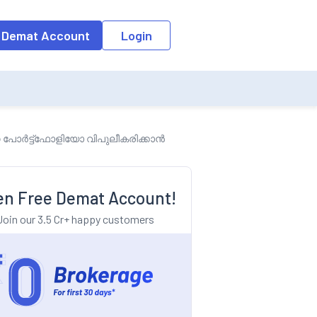
o the input field, the suggestion list will be updated as per the keyw
 Demat Account
Login
ോർട്ട്ഫോളിയോ വിപുലീകരിക്കാൻ
n Free Demat Account!
Join our 3.5 Cr+ happy customers