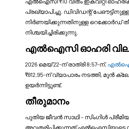
എൽഐസി ₹10 വീതം ഇക്വിറ്റി ഓഹരിക്ക്
പ്രഖ്യാപിച്ചു. ഡിവിഡന്റ് പേഔട്ടി
നിർണയിക്കുന്നതിനുള്ള റെക്കോർഡ് ത
നിശ്ചയിച്ചിരിക്കുന്നു.
എൽഐസി ഓഹരി വില 
2026 മെയ് 22-ന് രാത്രി 8:57-ന്,
എൽഐസ
₹812.95-ന് വ്യാപാരം നടത്തി, മുൻ ക്ല
ഉയർന്നിട്ടുണ്ട്.
തീരുമാനം
പുതിയ ജീവൻ സാഥി – സിംഗിൾ പ്രീമിയം,
അവതരിപ്പിക്കുന്നത് എൽഐസിയുടെ