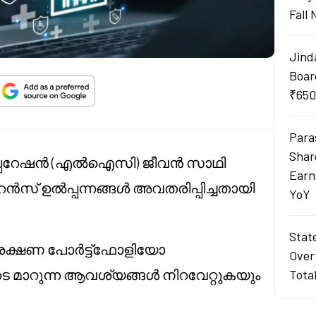
Fall
Jind
Boar
₹650
Para
Shar
്പറേഷൻ (എൽഐസി) ജീവൻ സാഥി
Earn
സ് ഉൽപ്പന്നങ്ങൾ അവതരിപ്പിച്ചതായി
YoY
Stat
ഷണ പോർട്ട്ഫോളിയോ
Over
ടെ മാറുന്ന ആവശ്യങ്ങൾ നിറവേറ്റുകയും
Tota