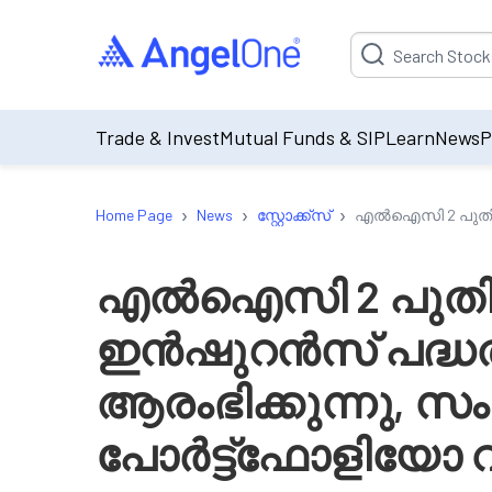
Suggestion will be p
Trade & Invest
Mutual Funds & SIP
Learn
News
P
›
›
›
Home Page
News
സ്റ്റോക്ക്‌സ്
എൽഐസി 2 പുതിയ 
എൽഐസി 2 പുതി
ഇൻഷുറൻസ് പദ്ധ
ആരംഭിക്കുന്നു, 
പോർട്ട്ഫോളിയോ വ