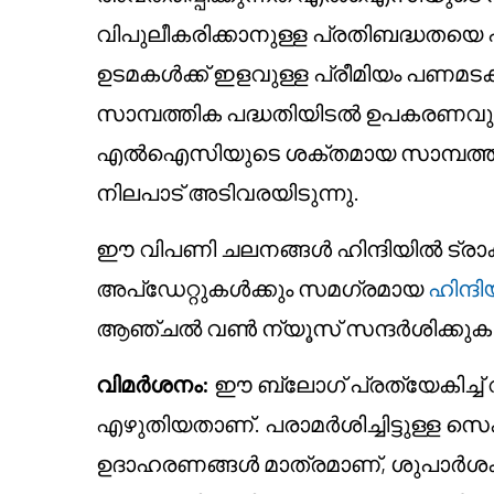
വിപുലീകരിക്കാനുള്ള പ്രതിബദ്ധതയെ പ
ഉടമകൾക്ക് ഇളവുള്ള പ്രീമിയം പണമട
സാമ്പത്തിക പദ്ധതിയിടൽ ഉപകരണവും 
എൽഐസിയുടെ ശക്തമായ സാമ്പത്തി
നിലപാട് അടിവരയിടുന്നു.
ഈ വിപണി ചലനങ്ങൾ ഹിന്ദിയിൽ ട്രാ
അപ്ഡേറ്റുകൾക്കും സമഗ്രമായ
ഹിന്
ആഞ്ചൽ വൺ ന്യൂസ് സന്ദർശിക്കുക
വിമർശനം:
ഈ ബ്ലോഗ് പ്രത്യേകിച്ച്
എഴുതിയതാണ്. പരാമർശിച്ചിട്ടുള്ള സെ
ഉദാഹരണങ്ങൾ മാത്രമാണ്, ശുപാർശ