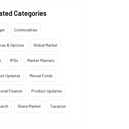
ated Categories
get
Commodities
res & Options
Global Market
i
IPOs
Market Masters
ket Updates
Mutual Funds
onal Finance
Product Updates
earch
Share Market
Taxation