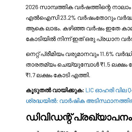
2026 സാമ്പത്തിക വർഷത്തിന്റെ നാലാ
എൽഐസി 23.2% വർഷംതോറും വർദ്ധനവ് റ
ആകെ ലാഭം. കഴിഞ്ഞ വർഷം ഇതേ കാലയ
കോടിയിൽ നിന്ന് ഇത് ഒരു പ്രധാന വർ
നെറ്റ് പ്രീമിയം വരുമാനവും 11.6% വർ
താരതമ്യം ചെയ്യുമ്പോൾ ₹1.5 ലക്ഷം
₹1.7 ലക്ഷം കോടി എത്തി.
കൂടുതൽ വായിക്കുക:
LIC ഓഹരി വില Q
ശ്രദ്ധയിൽ: വാർഷിക അടിസ്ഥാനത്തിൽ 2
ഡിവിഡന്റ് പ്രഖ്യാപനം