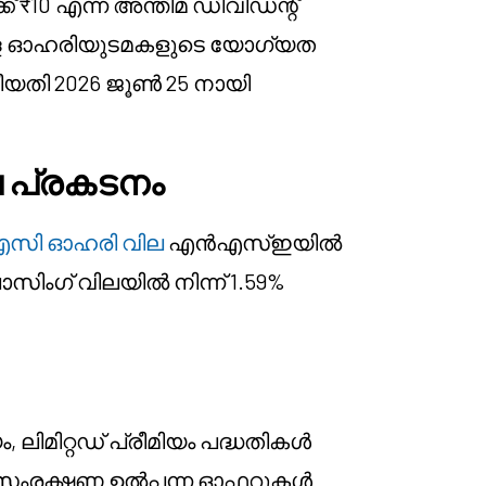
 ₹10 എന്ന അന്തിമ ഡിവിഡന്റ്
നുള്ള ഓഹരിയുടമകളുടെ യോഗ്യത
ീയതി 2026 ജൂൺ 25 നായി
പ്രകടനം
ി ഓഹരി വില
എൻഎസ്ഇയിൽ
ോസിംഗ് വിലയിൽ നിന്ന് 1.59%
 ലിമിറ്റഡ് പ്രീമിയം പദ്ധതികൾ
 സംരക്ഷണ ഉൽപ്പന്ന ഓഫറുകൾ