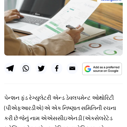
પેન્શન ફંડ રેગ્યુલેટરી એન્ડ ડેવલપમેન્ટ ઓથોરિટી
(પીએફઆરડીએ) એ એક નિષ્ણાત સમિતિની રચના
કરી છે જેનું નામ એએસસીઇએનડી (એક્સેલરેટેડ