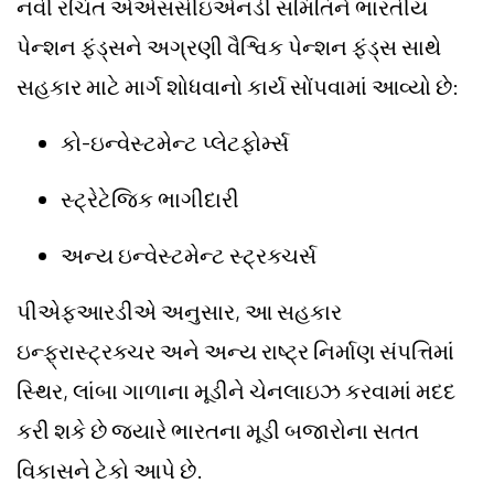
નવી રચિત એએસસીઇએનડી સમિતિને ભારતીય
પેન્શન ફંડ્સને અગ્રણી વૈશ્વિક પેન્શન ફંડ્સ સાથે
સહકાર માટે માર્ગ શોધવાનો કાર્ય સોંપવામાં આવ્યો છે:
કો-ઇન્વેસ્ટમેન્ટ પ્લેટફોર્મ્સ
સ્ટ્રેટેજિક ભાગીદારી
અન્ય ઇન્વેસ્ટમેન્ટ સ્ટ્રક્ચર્સ
પીએફઆરડીએ અનુસાર, આ સહકાર
ઇન્ફ્રાસ્ટ્રક્ચર અને અન્ય રાષ્ટ્ર નિર્માણ સંપત્તિમાં
સ્થિર, લાંબા ગાળાના મૂડીને ચેનલાઇઝ કરવામાં મદદ
કરી શકે છે જ્યારે ભારતના મૂડી બજારોના સતત
વિકાસને ટેકો આપે છે.