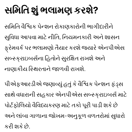
સમિતિ શું ભલામણ કરશે?
સમિતિ વૈશ્વિક પેન્શન રોકાણકારોની ભાગીદારીને
સુવિધા આપવા માટે નીતિ, નિયમનકારી અને શાસન
ફ્રેમવર્ક પર ભલામણો તૈયાર કરશે જ્યારે એનપીએસ
સબ્સ્ક્રાઇબર્સના હિતોને સુરક્ષિત રાખશે અને
નાણાકીય સ્થિરતાને જાળવી રાખશે.
પીએફઆરડીએ જણાવ્યું હતું કે વૈશ્વિક પેન્શન ફંડ્સ
સાથે વધારાની સહકાર એનપીએસ સબ્સ્ક્રાઇબર્સ માટે
પોર્ટફોલિયો વૈવિધ્યકરણ માટે તકો પૂરી પાડી શકે છે
અને લાંબા ગાળાના જોખમ-અનુકૂળ વળતરોમાં સુધારો
કરી શકે છે.