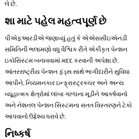
લે છે.
શા માટે પહેલ મહત્વપૂર્ણ છે
પીએફઆરડીએ જણાવ્યું હતું કે એએસસીઇએનડી
સમિતિની ભલામણો વધુ વૈશ્વિક રીતે એકીકૃત પેન્શન
ઇકોસિસ્ટમ બનાવવામાં મદદ કરવાની અપેક્ષા છે.
આંતરરાષ્ટ્રીય પેન્શન ફંડ્સ સાથે ભાગીદારીને સુવિધા
આપીને, નિયમનકાર ઇન્ફ્રાસ્ટ્રક્ચર અને અન્ય
વ્યૂહાત્મક ક્ષેત્રોમાં લાંબા ગાળાના મૂડીને આકર્ષવાનો
અને નેશનલ પેન્શન સિસ્ટમના સતત વિસ્તરણને ટેકો
આપવાનો ઉદ્દેશ્ય ધરાવે છે.
નિષ્કર્ષ