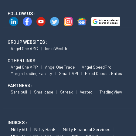
FOLLOW US :
GROUP WEBSITES :
Angel One AMC
Ionic Wealth
OTHER LINKS :
Angel One APP
Angel One Trade
Angel SpeedPro
Margin Trading Facility
Smart API
Fixed Deposit Rates
PARTNERS :
Sensibull
Smallcase
Streak
Vested
TradingView
INDICES :
Nifty 50
Nifty Bank
Nifty Financial Services