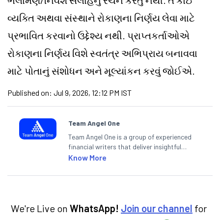
ભલામણ/નિવેશ સલાહનું રચન કરતું નથી. તે કોઈ
વ્યક્તિ અથવા સંસ્થાને રોકાણના નિર્ણય લેવા માટે
પ્રભાવિત કરવાનો ઉદ્દેશ્ય નથી. પ્રાપ્તકર્તાઓએ
રોકાણના નિર્ણય વિશે સ્વતંત્ર અભિપ્રાય બનાવવા
માટે પોતાનું સંશોધન અને મૂલ્યાંકન કરવું જોઈએ.
Published on:
Jul 9, 2026, 12:12 PM IST
Team Angel One
Team Angel One is a group of experienced
financial writers that deliver insightful
articles on the stock market, IPO, economy,
Know More
personal finance, commodities and related
categories.
We're Live on
WhatsApp!
Join our channel
for