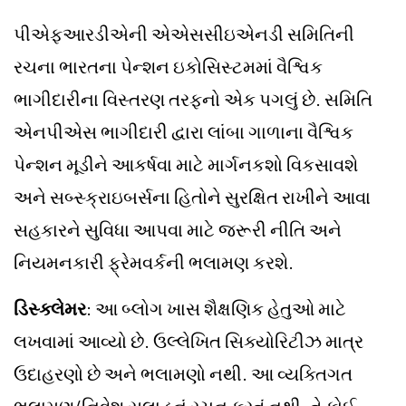
પીએફઆરડીએની એએસસીઇએનડી સમિતિની
રચના ભારતના પેન્શન ઇકોસિસ્ટમમાં વૈશ્વિક
ભાગીદારીના વિસ્તરણ તરફનો એક પગલું છે. સમિતિ
એનપીએસ ભાગીદારી દ્વારા લાંબા ગાળાના વૈશ્વિક
પેન્શન મૂડીને આકર્ષવા માટે માર્ગનકશો વિકસાવશે
અને સબ્સ્ક્રાઇબર્સના હિતોને સુરક્ષિત રાખીને આવા
સહકારને સુવિધા આપવા માટે જરૂરી નીતિ અને
નિયમનકારી ફ્રેમવર્કની ભલામણ કરશે.
ડિસ્ક્લેમર
: આ બ્લોગ ખાસ શૈક્ષણિક હેતુઓ માટે
લખવામાં આવ્યો છે. ઉલ્લેખિત સિક્યોરિટીઝ માત્ર
ઉદાહરણો છે અને ભલામણો નથી. આ વ્યક્તિગત