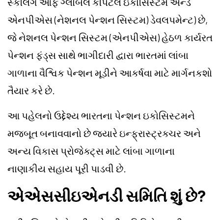
સ્કેલિંગ ઓફ ગ્લોબલ કેપિટલ ઇકોસિસ્ટમ એન્ડ
એનપીએસ (નેશનલ પેન્શન સિસ્ટમ) ડેવલપમેન્ટ) છે,
જે નેશનલ પેન્શન સિસ્ટમ (એનપીએસ) હેઠળ કાર્યરત
પેન્શન ફંડ્સ સાથે ભાગીદારી દ્વારા ભારતમાં લાંબા
ગાળાના વૈશ્વિક પેન્શન મૂડીને આકર્ષવા માટે માર્ગનકશો
તૈયાર કરે છે.
આ પહેલનો ઉદ્દેશ્ય ભારતના પેન્શન ઇકોસિસ્ટમને
મજબૂત બનાવવાનો છે જ્યારે ઇન્ફ્રાસ્ટ્રક્ચર અને
અન્ય વિકાસ પ્રોજેક્ટ્સ માટે લાંબા ગાળાના
નાણાકીય સહાય પૂરી પાડવી છે.
એએસસીઇએનડી સમિતિ શું છે?