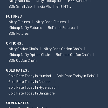
Nifty Next 50
Nifty Midcap 100
BSE Sensex
BSE Small Cap
India Vix
Gift Nifty
FUTURES :
Nifty Futures
Nifty Bank Futures
Midcap Nifty Futures
Reliance Futures
BSE Futures
OPTIONS :
Nifty Option Chain
Nifty Bank Option Chain
Midcap Nifty Option Chain
Reliance Option Chain
BSE Option Chain
GOLD RATES :
Gold Rate Today In Mumbai
Gold Rate Today In Delhi
Gold Rate Today In Chennai
Gold Rate Today In Hyderabad
Gold Rate Today In Bangalore
SILVER RATES :