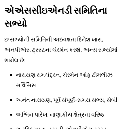
એએસસીઇએનડી સમિતિના
સભ્યો
છ સભ્યોની સમિતિની અધ્યક્ષતા દિનેશ ખારા,
એનપીએસ ટ્રસ્ટના ચેરમેન કરશે. અન્ય સભ્યોમાં
શામેલ છે:
નારાયણ રામચંદ્રન, ચેરમેન ઓફ ટીમલીઝ
સર્વિસિસ
અનંત નારાયણ, પૂર્વ સંપૂર્ણ-સમય સભ્ય, સેબી
અશ્વિન પારેખ, નાણાકીય ક્ષેત્રના વરિષ્ઠ