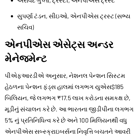
અરવિંદ ગુપ્તા, ટ્રસ્ટી, એનપીએસ ટ્રસ્ટ
સુપર્ણા ટંડન, સીઇઓ, એનપીએસ ટ્રસ્ટ (સભ્ય
સચિવ)
એનપીએસ એસેટ્સ અન્ડર
મેનેજમેન્ટ
પીએફઆરડીએ અનુસાર, નેશનલ પેન્શન સિસ્ટમ
હેઠળના પેન્શન ફંડ્સ હાલમાં લગભગ યુએસ$185
બિલિયન, જે લગભગ ₹17.5 લાખ કરોડના સમકક્ષ છે,
મૂડીનું સંચાલન કરે છે. આ ભારતના જીડીપીના લગભગ
5% નું પ્રતિનિધિત્વ કરે છે અને 100 મિલિયનથી વધુ
એનપીએસ સબ્સ્ક્રાઇબર્સના નિવૃત્તિ બચતને આવરી