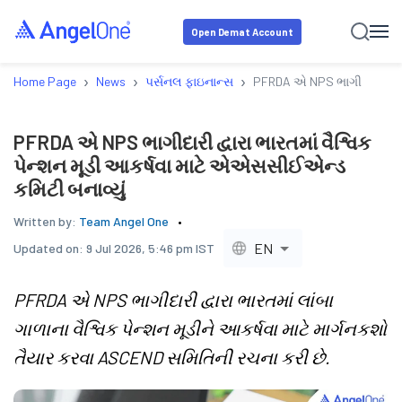
Open Demat Account
›
›
›
Home Page
News
પર્સનલ ફાઇનાન્સ
PFRDA એ NPS ભાગીદારી દ્વાર
PFRDA એ NPS ભાગીદારી દ્વારા ભારતમાં વૈશ્વિક
પેન્શન મૂડી આકર્ષવા માટે એએસસીઈએન્ડ
કમિટી બનાવ્યું
Written by:
Team Angel One
EN
Updated on:
9 Jul 2026, 5:46 pm IST
PFRDA એ NPS ભાગીદારી દ્વારા ભારતમાં લાંબા
ગાળાના વૈશ્વિક પેન્શન મૂડીને આકર્ષવા માટે માર્ગનકશો
તૈયાર કરવા ASCEND સમિતિની રચના કરી છે.