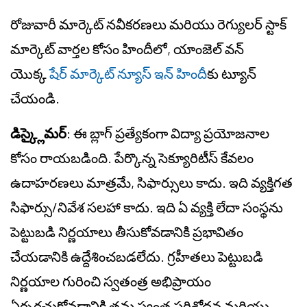
రోజువారీ మార్కెట్ నవీకరణలు మరియు రెగ్యులర్ స్టాక్
మార్కెట్ వార్తల కోసం హిందీలో, యాంజెల్ వన్
యొక్క
షేర్ మార్కెట్ న్యూస్ ఇన్ హిందీ
కు ట్యూన్
చేయండి.
డిస్క్లైమర్
: ఈ బ్లాగ్ ప్రత్యేకంగా విద్యా ప్రయోజనాల
కోసం రాయబడింది. పేర్కొన్న సెక్యూరిటీస్ కేవలం
ఉదాహరణలు మాత్రమే, సిఫార్సులు కాదు. ఇది వ్యక్తిగత
సిఫార్సు/నివేశ సలహా కాదు. ఇది ఏ వ్యక్తి లేదా సంస్థను
పెట్టుబడి నిర్ణయాలు తీసుకోవడానికి ప్రభావితం
చేయడానికి ఉద్దేశించబడలేదు. గ్రహీతలు పెట్టుబడి
నిర్ణయాల గురించి స్వతంత్ర అభిప్రాయం
ఏర్పరచుకోవడానికి తమ స్వంత పరిశోధన మరియు