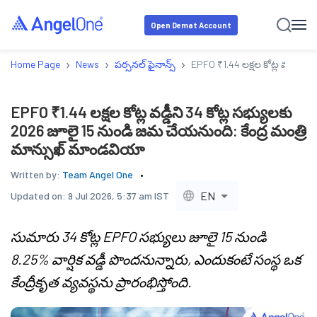
Open Demat Account
›
›
›
Home Page
News
పర్సనల్ ఫైనాన్స్
EPFO ₹1.44 లక్షల కోట్ల వడ్డీని
EPFO ₹1.44 లక్షల కోట్ల వడ్డీని 34 కోట్ల సభ్యులకు
2026 జూలై 15 నుండి జమ చేయనుంది: కేంద్ర మంత్రి
మాన్సుఖ్ మాండవియా
Written by:
Team Angel One
EN
Updated on:
9 Jul 2026, 5:37 am IST
సుమారు 34 కోట్ల EPFO సభ్యులు జూలై 15 నుండి
8.25% వార్షిక వడ్డీ పొందనున్నారు, ఎందుకంటే సంస్థ ఒక
కేంద్రీకృత వ్యవస్థను ప్రారంభిస్తోంది.