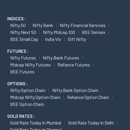
INDICES :
Nifty 50
Nifty Bank
Nifty Financial Services
Nifty Next 50
Nifty Midcap 100
BSE Sensex
BSE Small Cap
India Vix
Gift Nifty
FUTURES :
Nifty Futures
Nifty Bank Futures
Midcap Nifty Futures
Reliance Futures
BSE Futures
OPTIONS :
Nifty Option Chain
Nifty Bank Option Chain
Midcap Nifty Option Chain
Reliance Option Chain
BSE Option Chain
GOLD RATES :
Gold Rate Today In Mumbai
Gold Rate Today In Delhi
Gold Rate Today In Chennai