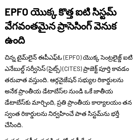
EPFO యొక్క కొత్త ఐటి సిస్టమ్
వేగవంతమైన ప్రాసెసింగ్ వెనుక
ఉంది
చిన్న టైమ్‌లైన్ ఈపీఎఫ్ఓ (EPFO) యొక్క సెంట్రలైజ్డ్ ఐటి
ఎనేబుల్డ్ సర్వీసెస్ (సైట్స్) (CITES) ప్రాజెక్ట్ పూర్తి కావడం
తరువాత వస్తుంది. ఆర్గనైజేషన్ సభ్యుల రికార్డులను
అనేక ప్రాంతీయ డేటాబేస్‌ల నుండి ఒకే జాతీయ
డేటాబేస్‌కు మార్చింది, ప్రతి ప్రాంతీయ కార్యాలయం తన
స్వంత రికార్డులను నిర్వహించే పాత సిస్టమ్‌ను భర్తీ
చేసింది.