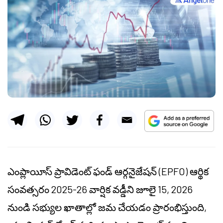
ఎంప్లాయీస్ ప్రావిడెంట్ ఫండ్ ఆర్గనైజేషన్ (EPFO) ఆర్థిక
సంవత్సరం 2025-26 వార్షిక వడ్డీని జూలై 15, 2026
నుండి సభ్యుల ఖాతాల్లో జమ చేయడం ప్రారంభిస్తుంది,