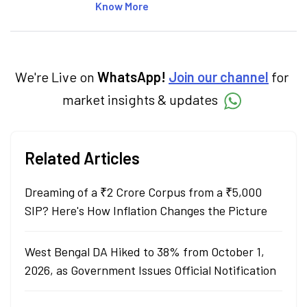
articles on the stock market, IPO, economy,
Know More
personal finance, commodities and related
categories.
We're Live on
WhatsApp!
Join our channel
for
market insights & updates
Related Articles
Dreaming of a ₹2 Crore Corpus from a ₹5,000
SIP? Here's How Inflation Changes the Picture
West Bengal DA Hiked to 38% from October 1,
2026, as Government Issues Official Notification