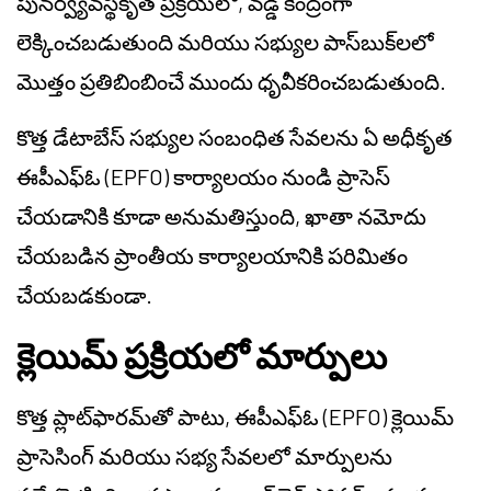
పునర్వ్యవస్థీకృత ప్రక్రియలో, వడ్డీ కేంద్రంగా
లెక్కించబడుతుంది మరియు సభ్యుల పాస్‌బుక్‌లలో
మొత్తం ప్రతిబింబించే ముందు ధృవీకరించబడుతుంది.
కొత్త డేటాబేస్ సభ్యుల సంబంధిత సేవలను ఏ అధీకృత
ఈపీఎఫ్ఓ (EPFO) కార్యాలయం నుండి ప్రాసెస్
చేయడానికి కూడా అనుమతిస్తుంది, ఖాతా నమోదు
చేయబడిన ప్రాంతీయ కార్యాలయానికి పరిమితం
చేయబడకుండా.
క్లెయిమ్ ప్రక్రియలో మార్పులు
కొత్త ప్లాట్‌ఫారమ్‌తో పాటు, ఈపీఎఫ్ఓ (EPFO) క్లెయిమ్
ప్రాసెసింగ్ మరియు సభ్య సేవలలో మార్పులను