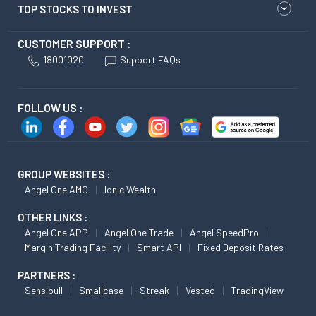
TOP STOCKS TO INVEST
CUSTOMER SUPPORT :
18001020
Support FAQs
FOLLOW US :
GROUP WEBSITES :
Angel One AMC
Ionic Wealth
OTHER LINKS :
Angel One APP
Angel One Trade
Angel SpeedPro
Margin Trading Facility
Smart API
Fixed Deposit Rates
PARTNERS :
Sensibull
Smallcase
Streak
Vested
TradingView