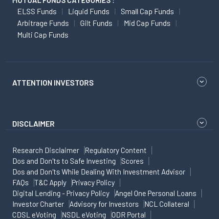
MUTUAL FUNDS CATEGORIES :
ELSS Funds
Liquid Funds
Small Cap Funds
Arbitrage Funds
Gilt Funds
Mid Cap Funds
Multi Cap Funds
ATTENTION INVESTORS
DISCLAIMER
Research Disclaimer
Regulatory Content
Dos and Don'ts to Safe Investing
Scores
Dos and Don'ts While Dealing With Investment Advisor
FAQs
T&C Apply
Privacy Policy
Digital Lending - Privacy Policy
Angel One Personal Loans
Investor Charter
Advisory for Investors
NCL Collateral
CDSL eVoting
NSDL eVoting
ODR Portal