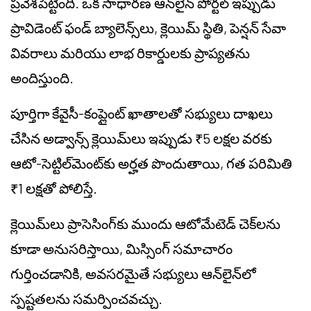
ప్రవేశపెట్టింది. ఒక సాధారణ ఆన్‌లైన్ పోర్టల్ ఇప్పుడు
ప్రావిడెంట్ ఫండ్ బ్యాలెన్స్‌లు, క్లెయిమ్ స్థితి, పెన్షన్ సేవా
వివరాలు మరియు లాభ రికార్డులకు ప్రాప్యతను
అందిస్తుంది.
పూర్తిగా కేవైసీ-కంప్లైంట్ ఖాతాలతో సభ్యులు దాఖలు
చేసిన అడ్వాన్స్ క్లెయిమ్‌లు ఇప్పుడు ₹5 లక్షల వరకు
ఆటో-సెట్టిల్‌మెంట్‌కు అర్హత పొందుతాయి, గత పరిమితి
₹1 లక్షతో పోలిస్తే.
క్లెయిమ్‌లు ప్రాసెసింగ్‌కు ముందు ఆటోమేటెడ్ చెక్‌లను
కూడా అనుసరిస్తాయి, మిస్సింగ్ సమాచారం
గుర్తించడానికి, అవసరమైతే సభ్యులు ఆన్‌లైన్‌లో
స్పష్టతలను సమర్పించవచ్చు.