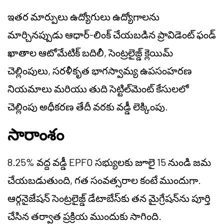
ఇతర మార్పులు ఉద్యోగులు ఉద్యోగాలను
మార్చినప్పుడు ఆధార్-లింక్ చేయబడిన ప్రావిడెంట్ ఫండ్
ఖాతాల ఆటోమేటిక్ బదిలీ, సెంట్రలైజ్డ్ క్లెయిమ్
చెల్లింపులు, సరళీకృత భాగస్వామ్య ఉపసంహరణ
నియమాలు మరియు తుది సెట్టిల్‌మెంట్ కేసులలో
చెల్లింపు అధీకరణ తేదీ వరకు వడ్డీ లెక్కింపు.
సారాంశం
8.25% వద్ద వడ్డీ EPFO సభ్యులకు జూలై 15 నుండి జమ
చేయబడుతుంది, గత సంవత్సరాల కంటే ముందుగా.
ఆర్గనైజేషన్ సెంట్రలైజ్డ్ డేటాబేస్‌కు తన మైగ్రేషన్‌ను పూర్తి
చేసిన తర్వాత ప్రక్రియ ముందుకు సాగింది.