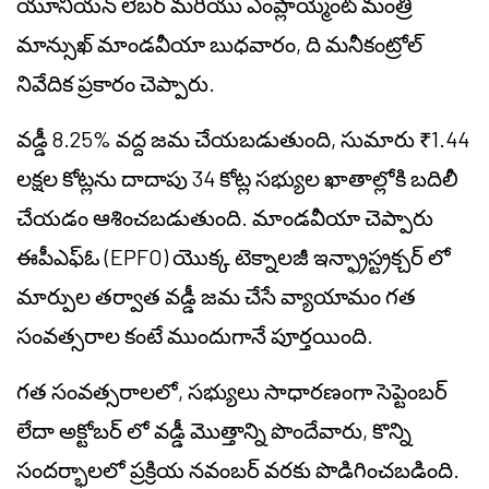
యూనియన్ లేబర్ మరియు ఎంప్లాయ్మెంట్ మంత్రి
మాన్సుఖ్ మాండవీయా బుధవారం, ది మనీకంట్రోల్
నివేదిక ప్రకారం చెప్పారు.
వడ్డీ 8.25% వద్ద జమ చేయబడుతుంది, సుమారు ₹1.44
లక్షల కోట్లను దాదాపు 34 కోట్ల సభ్యుల ఖాతాల్లోకి బదిలీ
చేయడం ఆశించబడుతుంది. మాండవీయా చెప్పారు
ఈపీఎఫ్ఓ (EPFO) యొక్క టెక్నాలజీ ఇన్ఫ్రాస్ట్రక్చర్ లో
మార్పుల తర్వాత వడ్డీ జమ చేసే వ్యాయామం గత
సంవత్సరాల కంటే ముందుగానే పూర్తయింది.
గత సంవత్సరాలలో, సభ్యులు సాధారణంగా సెప్టెంబర్
లేదా అక్టోబర్ లో వడ్డీ మొత్తాన్ని పొందేవారు, కొన్ని
సందర్భాలలో ప్రక్రియ నవంబర్ వరకు పొడిగించబడింది.