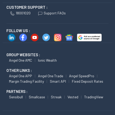
CUSTOMER SUPPORT :
18001020
Support FAQs
FOLLOW US :
GROUP WEBSITES :
Angel One AMC
Ionic Wealth
OTHER LINKS :
Angel One APP
Angel One Trade
Angel SpeedPro
Margin Trading Facility
Smart API
Fixed Deposit Rates
PARTNERS :
Sensibull
Smallcase
Streak
Vested
TradingView