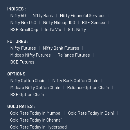
INDICES :
Nifty 50
Nifty Bank
Nifty Financial Services
Nifty Next 50
Nifty Midcap 100
BSE Sensex
BSE Small Cap
India Vix
Gift Nifty
FUTURES :
Nifty Futures
Nifty Bank Futures
Midcap Nifty Futures
Reliance Futures
BSE Futures
OPTIONS :
Nifty Option Chain
Nifty Bank Option Chain
Midcap Nifty Option Chain
Reliance Option Chain
BSE Option Chain
GOLD RATES :
Gold Rate Today In Mumbai
Gold Rate Today In Delhi
Gold Rate Today In Chennai
Gold Rate Today In Hyderabad