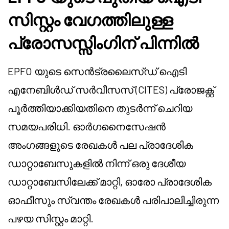
സിസ്റ്റം വേഗത്തിലുള്ള
പ്രോസസ്സിംഗിന് പിന്നിൽ
EPFO യുടെ സെൻട്രലൈസ്ഡ് ഐടി
എനേബിൾഡ് സർവീസസ് (CITES) പ്രോജക്റ്റ്
പൂർത്തിയാക്കിയതിനെ തുടർന്ന് ചെറിയ
സമയപരിധി. ഓർഗനൈസേഷൻ
അംഗങ്ങളുടെ രേഖകൾ പല പ്രാദേശിക
ഡാറ്റാബേസുകളിൽ നിന്ന് ഒരു ദേശീയ
ഡാറ്റാബേസിലേക്ക് മാറ്റി, ഓരോ പ്രാദേശിക
ഓഫീസും സ്വന്തം രേഖകൾ പരിപാലിച്ചിരുന്ന
പഴയ സിസ്റ്റം മാറ്റി.