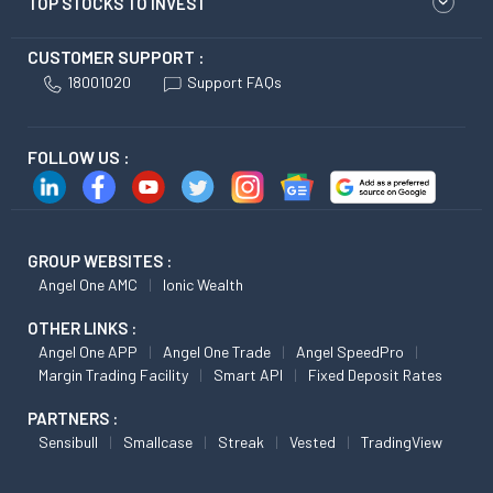
TOP STOCKS TO INVEST
CUSTOMER SUPPORT :
18001020
Support FAQs
FOLLOW US :
GROUP WEBSITES :
Angel One AMC
Ionic Wealth
OTHER LINKS :
Angel One APP
Angel One Trade
Angel SpeedPro
Margin Trading Facility
Smart API
Fixed Deposit Rates
PARTNERS :
Sensibull
Smallcase
Streak
Vested
TradingView