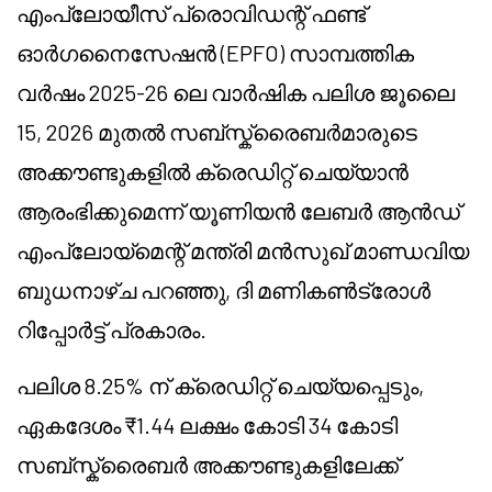
എംപ്ലോയീസ് പ്രൊവിഡന്റ് ഫണ്ട്
ഓർഗനൈസേഷൻ (EPFO) സാമ്പത്തിക
വർഷം 2025-26 ലെ വാർഷിക പലിശ ജൂലൈ
15, 2026 മുതൽ സബ്സ്ക്രൈബർമാരുടെ
അക്കൗണ്ടുകളിൽ ക്രെഡിറ്റ് ചെയ്യാൻ
ആരംഭിക്കുമെന്ന് യൂണിയൻ ലേബർ ആൻഡ്
എംപ്ലോയ്മെന്റ് മന്ത്രി മൻസുഖ് മാണ്ഡവിയ
ബുധനാഴ്ച പറഞ്ഞു, ദി മണികൺട്രോൾ
റിപ്പോർട്ട് പ്രകാരം.
പലിശ 8.25% ന് ക്രെഡിറ്റ് ചെയ്യപ്പെടും,
ഏകദേശം ₹1.44 ലക്ഷം കോടി 34 കോടി
സബ്സ്ക്രൈബർ അക്കൗണ്ടുകളിലേക്ക്