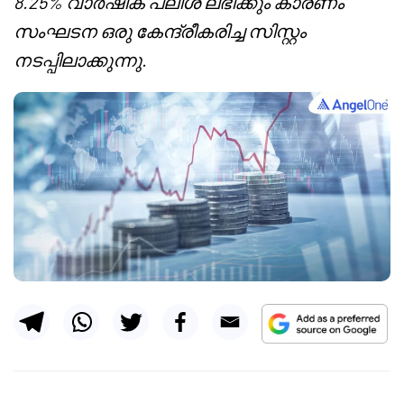
8.25% വാർഷിക പലിശ ലഭിക്കും കാരണം
സംഘടന ഒരു കേന്ദ്രീകരിച്ച സിസ്റ്റം
നടപ്പിലാക്കുന്നു.