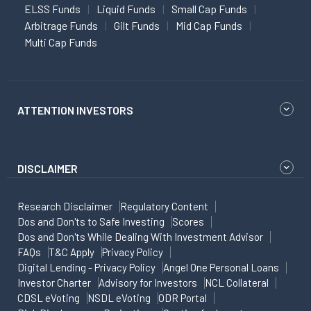
ELSS Funds
Liquid Funds
Small Cap Funds
Arbitrage Funds
Gilt Funds
Mid Cap Funds
Multi Cap Funds
ATTENTION INVESTORS
DISCLAIMER
Research Disclaimer
Regulatory Content
Dos and Don'ts to Safe Investing
Scores
Dos and Don'ts While Dealing With Investment Advisor
FAQs
T&C Apply
Privacy Policy
Digital Lending - Privacy Policy
Angel One Personal Loans
Investor Charter
Advisory for Investors
NCL Collateral
CDSL eVoting
NSDL eVoting
ODR Portal