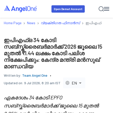
Open Demat Account
›
›
›
Home Page
News
വ്യക്തിഗത ഫിനാൻസ്
ഇപിഎഫ്ഒ 34 കോട
ഇപിഎഫ്ഒ 34 കോടി
സബ്സ്ക്രൈബർമാർക്ക് 2026 ജൂലൈ 15
മുതൽ ₹1.44 ലക്ഷം കോടി പലിശ
നിക്ഷേപിക്കും: കേന്ദ്ര മന്ത്രി മൻസുഖ്
മാണ്ഡവിയ
Written by:
Team Angel One
EN
Updated on:
9 Jul 2026, 8:20 am IST
ഏകദേശം 34 കോടി EPFO
സബ്സ്ക്രൈബർമാർക്ക് ജൂലൈ 15 മുതൽ