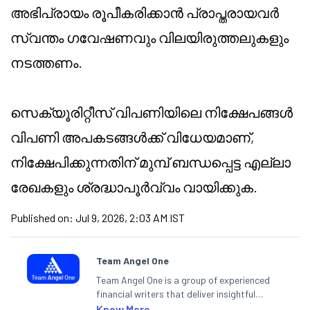
അഭിപ്രായം രൂപീകരിക്കാൻ പ്രാപ്തരായവർ
സ്വന്തം ഗവേഷണവും വിലയിരുത്തലുകളും
നടത്തണം.
സെക്യൂരിറ്റീസ് വിപണിയിലെ നിക്ഷേപങ്ങൾ
വിപണി അപകടങ്ങൾക്ക് വിധേയമാണ്,
നിക്ഷേപിക്കുന്നതിന് മുമ്പ് ബന്ധപ്പെട്ട എല്ലാ
രേഖകളും ശ്രദ്ധാപൂർവ്വം വായിക്കുക.
Published on:
Jul 9, 2026, 2:03 AM IST
Team Angel One
Team Angel One is a group of experienced
financial writers that deliver insightful
articles on the stock market, IPO, economy,
Know More