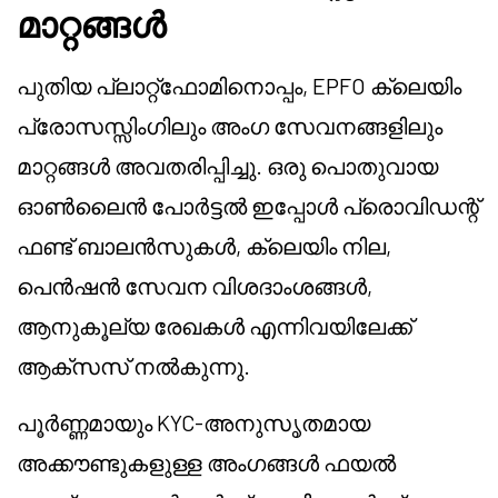
മാറ്റങ്ങൾ
പുതിയ പ്ലാറ്റ്ഫോമിനൊപ്പം, EPFO ക്ലെയിം
പ്രോസസ്സിംഗിലും അംഗ സേവനങ്ങളിലും
മാറ്റങ്ങൾ അവതരിപ്പിച്ചു. ഒരു പൊതുവായ
ഓൺലൈൻ പോർട്ടൽ ഇപ്പോൾ പ്രൊവിഡന്റ്
ഫണ്ട് ബാലൻസുകൾ, ക്ലെയിം നില,
പെൻഷൻ സേവന വിശദാംശങ്ങൾ,
ആനുകൂല്യ രേഖകൾ എന്നിവയിലേക്ക്
ആക്സസ് നൽകുന്നു.
പൂർണ്ണമായും KYC-അനുസൃതമായ
അക്കൗണ്ടുകളുള്ള അംഗങ്ങൾ ഫയൽ