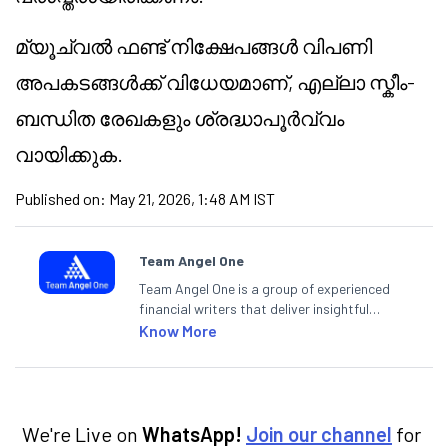
മ്യൂച്വൽ ഫണ്ട് നിക്ഷേപങ്ങൾ വിപണി
അപകടങ്ങൾക്ക് വിധേയമാണ്, എല്ലാ സ്കീം-
ബന്ധിത രേഖകളും ശ്രദ്ധാപൂർവ്വം
വായിക്കുക.
Published on:
May 21, 2026, 1:48 AM IST
Team Angel One
Team Angel One is a group of experienced
financial writers that deliver insightful
articles on the stock market, IPO, economy,
Know More
personal finance, commodities and related
categories.
We're Live on
WhatsApp!
Join our channel
for