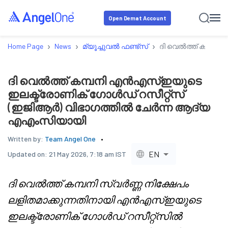
Open Demat Account
›
›
›
Home Page
News
മ്യൂച്ചുവൽ ഫണ്ട്സ്
ദി വെൽത്ത് കമ്പന
ദി വെൽത്ത് കമ്പനി എൻഎസ്ഇയുടെ
ഇലക്ട്രോണിക് ഗോൾഡ് റസീറ്റ്‌സ്
(ഇജിആർ) വിഭാഗത്തിൽ ചേർന്ന ആദ്യ
എഎംസിയായി
Written by:
Team Angel One
EN
Updated on:
21 May 2026, 7:18 am IST
ദി വെൽത്ത് കമ്പനി സ്വർണ്ണ നിക്ഷേപം
ലളിതമാക്കുന്നതിനായി എൻ‌എസ്‌ഇയുടെ
ഇലക്ട്രോണിക് ഗോൾഡ് റസീറ്റ്‌സിൽ