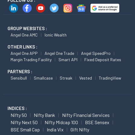
GROUP WEBSITES :
Angel One AMC
Ionic Wealth
OTHER LINKS :
Angel One APP
Angel One Trade
Angel SpeedPro
Margin Trading Facility
Smart API
Fixed Deposit Rates
PARTNERS :
Sensibull
Smallcase
Streak
Vested
TradingView
INDICES :
Nifty 50
Nifty Bank
Nifty Financial Services
Nifty Next 50
Nifty Midcap 100
BSE Sensex
BSE Small Cap
India Vix
Gift Nifty