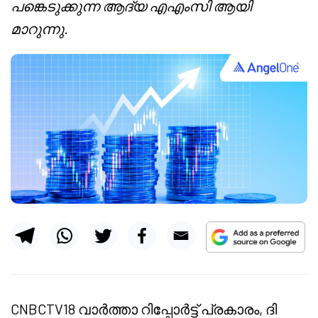
പങ്കെടുക്കുന്ന ആദ്യ എഎംസി ആയി
മാറുന്നു.
CNBCTV18 വാർത്താ റിപ്പോർട്ട് പ്രകാരം, ദി