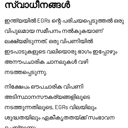
സ്വാധീനങ്ങൾ
ഇന്ത്യയിൽ EGRs ന്റെ പരിചയപ്പെടുത്തൽ ഒരു
വിപുലമായ സമീപനം നൽകുകയാണ്
ലക്ഷ്യമിടുന്നത്, ഒരു വിപണിയിൽ
ഇടപാടുകളുടെ വലിയൊരു ഭാഗം ഇപ്പോഴും
അനൗപചാരിക ചാനലുകൾ വഴി
നടത്തപ്പെടുന്നു.
നിക്ഷേപം ഔപചാരിക വിപണി
അടിസ്ഥാനസൗകര്യങ്ങളിലൂടെ
നടത്തുന്നതിലൂടെ, EGRs വിലയിലും
ശുദ്ധതയിലും ഏകീകൃതതയ്ക്ക് സംഭാവന
ചെയ്യുന്നു.