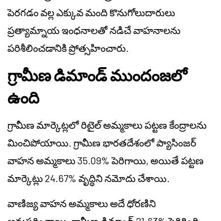
పెరగడం వల్ల ఎక్కువ మంది కొనుగోలుదారులు
ప్రత్యామ్నాయ ఇంధనాలతో నడిచే వాహనాలను
పరిశీలించడానికి ప్రోత్సహించారు.
గ్రామీణ డిమాండ్ ముందంజలో
ఉంది
గ్రామీణ మార్కెట్లలో రిటైల్ అమ్మకాలు పట్టణ కేంద్రాలను
మించిపోయాయి. గ్రామీణ భారతదేశంలో ప్యాసింజర్
వాహన అమ్మకాలు 35.09% పెరిగాయి, అయితే పట్టణ
మార్కెట్లు 24.67% వృద్ధిని నమోదు చేశాయి.
వాణిజ్య వాహన అమ్మకాలు అదే ధోరణిని