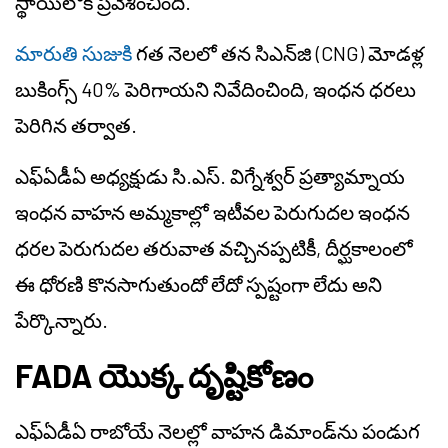
స్థాయిలోకి ప్రవేశించింది.
మారుతి సుజుకి
గత నెలలో తన సిఎన్‌జి (CNG) మోడళ్ల
బుకింగ్స్ 40% పెరిగాయని నివేదించింది, ఇంధన ధరలు
పెరిగిన తర్వాత.
ఎఫ్‌ఏడీఏ అధ్యక్షుడు సి.ఎస్. విగ్నేశ్వర్ ప్రత్యామ్నాయ
ఇంధన వాహన అమ్మకాల్లో ఇటీవల పెరుగుదల ఇంధన
ధరల పెరుగుదల తరువాత వచ్చినప్పటికీ, దీర్ఘకాలంలో
ఈ ధోరణి కొనసాగుతుందో లేదో స్పష్టంగా లేదు అని
పేర్కొన్నారు.
FADA యొక్క దృష్టికోణం
ఎఫ్‌ఏడీఏ రాబోయే నెలల్లో వాహన డిమాండ్‌ను పండుగ