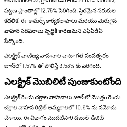
అనుసరించాయి, గ్రామీణ డిమాండ్ 21.63% పెరిగింది,
పట్టణ ప్రాంతాల్లో 12.75% పెరిగింది. స్థిరమైన సరుకుల
కదలిక, ఈ-కామర్స్ కార్యకలాపాలు మరియు మెరుగైన
వాహన సరఫరాలు వృద్ధికి కారణమని ఎఫ్‌ఏడీఏ
పేర్కొంది.
ఎలక్ట్రిక్ వాణిజ్య వాహనాల వాటా గత సంవత్సరం
జూన్‌లో 1.57% తో పోలిస్తే 3.53% కు పెరిగింది.
ఎలక్ట్రిక్ మొబిలిటీ పుంజుకుంటోంది
ఎలక్ట్రిక్ రెండు చక్రాల వాహనాలు జూన్‌లో మొత్తం రెండు
చక్రాల వాహన రిటైల్ అమ్మకాలలో 10.6% ను నమోదు
చేశాయి, ఈ విభాగం మొదటిసారి డబుల్-డిజిట్