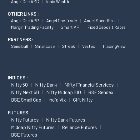
Angel One AMC
Ionic Wealth
OTHER LINKS :
Angel One APP
Angel One Trade
Angel SpeedPro
Margin Trading Facility
Smart API
Fixed Deposit Rates
PARTNERS :
Sensibull
Smallcase
Streak
Vested
TradingView
INDICES :
Nifty 50
Nifty Bank
Nifty Financial Services
Nifty Next 50
Nifty Midcap 100
BSE Sensex
BSE Small Cap
India Vix
Gift Nifty
FUTURES :
Nifty Futures
Nifty Bank Futures
Midcap Nifty Futures
Reliance Futures
BSE Futures