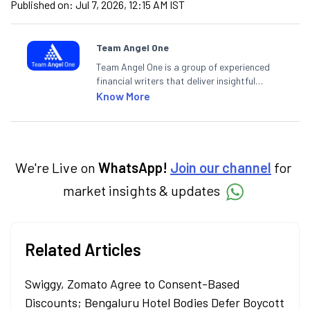
Published on:
Jul 7, 2026, 12:15 AM IST
Team Angel One
Team Angel One is a group of experienced
financial writers that deliver insightful
articles on the stock market, IPO, economy,
Know More
personal finance, commodities and related
categories.
We're Live on
WhatsApp!
Join our channel
for
market insights & updates
Related Articles
Swiggy, Zomato Agree to Consent-Based
Discounts; Bengaluru Hotel Bodies Defer Boycott