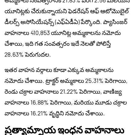
అమ్మకాలు సంవత్సరానికి 21.83% పెరిగి 2.56 మిలియన్
యూనిట్లకు చేరుకున్నాయని ఫెడరేషన్ ఆఫ్ ఆటోమొబైల్
డీలర్స్ అసోసియేషన్స్ (ఎఫ్‌ఏడీఏ) పేర్కొంది. ప్యాసింజర్
వాహనాలు 410,853 యూనిట్ల అమ్మకాలను నమోదు
చేశాయి, ఇది గత సంవత్సరం ఇదే నెలతో పోలిస్తే
28.63% పెరుగుదల.
ఇతర వాహన వర్గాలు కూడా ఎక్కువ అమ్మకాలను
నమోదు చేశాయి. ట్రాక్టర్ అమ్మకాలు 25.31% పెరిగాయి,
రెండు చక్రాల వాహనాలు 21.22% పెరిగాయి, వాణిజ్య
వాహనాలు 16.88% పెరిగాయి, మరియు మూడు చక్రాల
వాహనాలు 16.21% వృద్ధిని నమోదు చేశాయి.
ప్రత్యామ్నాయ ఇంధన వాహనాలు