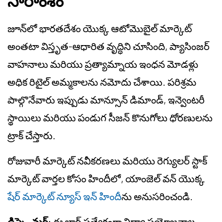
సారాంశం
జూన్‌లో భారతదేశం యొక్క ఆటోమొబైల్ మార్కెట్
అంతటా విస్తృత-ఆధారిత వృద్ధిని చూసింది, ప్యాసింజర్
వాహనాలు మరియు ప్రత్యామ్నాయ ఇంధన మోడళ్లు
అధిక రిటైల్ అమ్మకాలను నమోదు చేశాయి. పరిశ్రమ
పాల్గొనేవారు ఇప్పుడు మాన్సూన్ డిమాండ్, ఇన్వెంటరీ
స్థాయిలు మరియు పండుగ సీజన్ కొనుగోలు ధోరణులను
ట్రాక్ చేస్తారు.
రోజువారీ మార్కెట్ నవీకరణలు మరియు రెగ్యులర్ స్టాక్
మార్కెట్ వార్తల కోసం హిందీలో, యాంజెల్ వన్ యొక్క
షేర్ మార్కెట్ న్యూస్ ఇన్ హిందీ
ను అనుసరించండి.
డిస్క్లైమర్
: ఈ బ్లాగ్ ప్రత్యేకంగా విద్యా ప్రయోజనాల