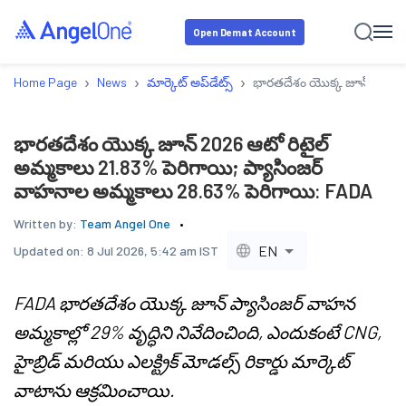
Open Demat Account
›
›
›
Home Page
News
మార్కెట్ అప్‌డేట్స్
భారతదేశం యొక్క జూన్ 2026 ఆ
భారతదేశం యొక్క జూన్ 2026 ఆటో రిటైల్
అమ్మకాలు 21.83% పెరిగాయి; ప్యాసింజర్
వాహనాల అమ్మకాలు 28.63% పెరిగాయి: FADA
Written by:
Team Angel One
EN
Updated on:
8 Jul 2026, 5:42 am IST
FADA భారతదేశం యొక్క జూన్ ప్యాసింజర్ వాహన
అమ్మకాల్లో 29% వృద్ధిని నివేదించింది, ఎందుకంటే CNG,
హైబ్రిడ్ మరియు ఎలక్ట్రిక్ మోడల్స్ రికార్డు మార్కెట్
వాటాను ఆక్రమించాయి.