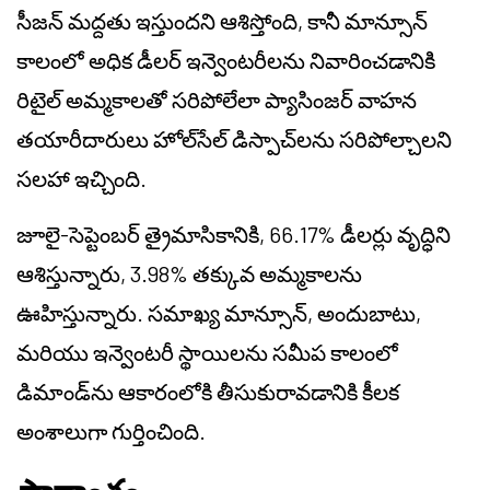
సీజన్ మద్దతు ఇస్తుందని ఆశిస్తోంది, కానీ మాన్సూన్
కాలంలో అధిక డీలర్ ఇన్వెంటరీలను నివారించడానికి
రిటైల్ అమ్మకాలతో సరిపోలేలా ప్యాసింజర్ వాహన
తయారీదారులు హోల్‌సేల్ డిస్పాచ్‌లను సరిపోల్చాలని
సలహా ఇచ్చింది.
జూలై-సెప్టెంబర్ త్రైమాసికానికి, 66.17% డీలర్లు వృద్ధిని
ఆశిస్తున్నారు, 3.98% తక్కువ అమ్మకాలను
ఊహిస్తున్నారు. సమాఖ్య మాన్సూన్, అందుబాటు,
మరియు ఇన్వెంటరీ స్థాయిలను సమీప కాలంలో
డిమాండ్‌ను ఆకారంలోకి తీసుకురావడానికి కీలక
అంశాలుగా గుర్తించింది.