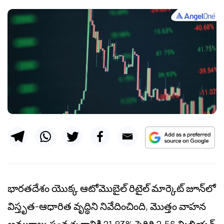
భారతదేశం యొక్క ఆటోమొబైల్ రిటైల్ మార్కెట్ జూన్‌లో
విస్తృత-ఆధారిత వృద్ధిని నివేదించింది, మొత్తం వాహన