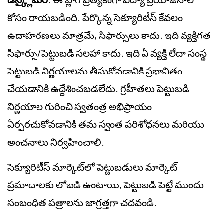
కోసం రాయబడింది. పేర్కొన్న సెక్యూరిటీస్ కేవలం
ఉదాహరణలు మాత్రమే, సిఫార్సులు కాదు. ఇది వ్యక్తిగత
సిఫార్సు/పెట్టుబడి సలహా కాదు. ఇది ఏ వ్యక్తి లేదా సంస్థ
పెట్టుబడి నిర్ణయాలను తీసుకోవడానికి ప్రభావితం
చేయడానికి ఉద్దేశించబడలేదు. గ్రహీతలు పెట్టుబడి
నిర్ణయాల గురించి స్వతంత్ర అభిప్రాయం
ఏర్పరచుకోవడానికి తమ స్వంత పరిశోధనలు మరియు
అంచనాలు నిర్వహించాలి.
సెక్యూరిటీస్ మార్కెట్‌లో పెట్టుబడులు మార్కెట్
ప్రమాదాలకు లోబడి ఉంటాయి, పెట్టుబడి పెట్టే ముందు
సంబంధిత పత్రాలను జాగ్రత్తగా చదవండి.