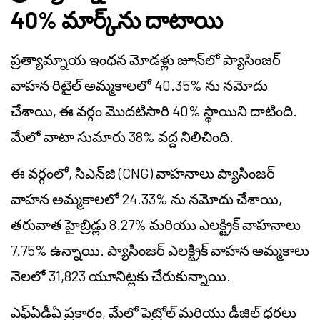
40% మార్క్‌ను దాటాయి
ప్రత్యామ్నాయ ఇంధన మోడళ్లు జూన్‌లో ప్యాసింజర్
వాహన రిటైల్ అమ్మకాలలో 40.35% ను నమోదు
చేశాయి, ఈ వర్గం మొదటిసారి 40% స్థాయిని దాటింది.
మేలో వాటా సుమారు 38% వద్ద నిలిచింది.
ఈ వర్గంలో, సిఎన్‌జి (CNG) వాహనాలు ప్యాసింజర్
వాహన అమ్మకాలలో 24.33% ను నమోదు చేశాయి,
తరువాత హైబ్రిడ్లు 8.27% మరియు ఎలక్ట్రిక్ వాహనాలు
7.75% ఉన్నాయి. ప్యాసింజర్ ఎలక్ట్రిక్ వాహన అమ్మకాలు
నెలలో 31,823 యూనిట్లకు చేరుకున్నాయి.
ఎఫ్‌ఏడీఏ ప్రకారం, మేలో పెట్రోల్ మరియు డీజిల్ ధరలు