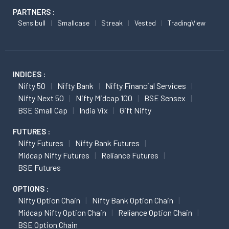
PARTNERS :
Sensibull
Smallcase
Streak
Vested
TradingView
INDICES :
Nifty 50
Nifty Bank
Nifty Financial Services
Nifty Next 50
Nifty Midcap 100
BSE Sensex
BSE Small Cap
India Vix
Gift Nifty
FUTURES :
Nifty Futures
Nifty Bank Futures
Midcap Nifty Futures
Reliance Futures
BSE Futures
OPTIONS :
Nifty Option Chain
Nifty Bank Option Chain
Midcap Nifty Option Chain
Reliance Option Chain
BSE Option Chain