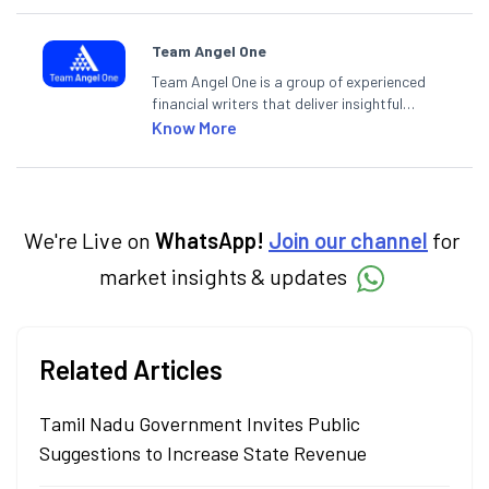
Team Angel One
Team Angel One is a group of experienced
financial writers that deliver insightful
articles on the stock market, IPO, economy,
Know More
personal finance, commodities and related
categories.
We're Live on
WhatsApp!
Join our channel
for
market insights & updates
Related Articles
Tamil Nadu Government Invites Public
Suggestions to Increase State Revenue