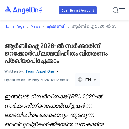
Open Demat Account
›
›
›
Home Page
News
എക്കണമി
ആർബിഐ 2026-ൽ സർക്കാരിന് 
ആർബിഐ 2026-ൽ സർക്കാരിന്
റെക്കോർഡ് ലാഭവിഹിതം വിതരണം
പ്രഖ്യാപിച്ചേക്കാം
Written by:
Team Angel One
EN
Updated on:
15 May 2026, 6:02 am IST
ഇന്ത്യൻ റിസർവ് ബാങ്ക് (RBI) 2026-ൽ
സർക്കാരിന് റെക്കോർഡ് ഉയർന്ന
ലാഭവിഹിതം കൈമാറും, തുടരുന്ന
വെല്ലുവിളികൾക്കിടയിൽ ധനകാര്യ