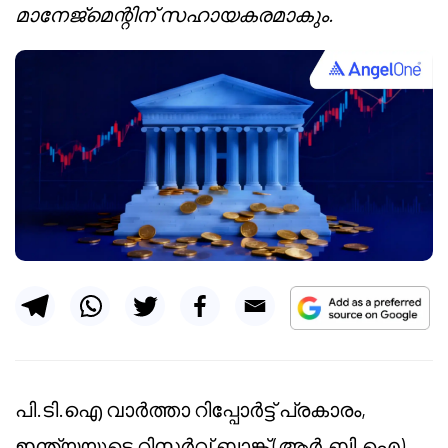
മാനേജ്മെന്റിന് സഹായകരമാകും.
പി.ടി.ഐ വാർത്താ റിപ്പോർട്ട് പ്രകാരം,
ഇന്ത്യയുടെ റിസർവ് ബാങ്ക് (ആർ.ബി.ഐ)