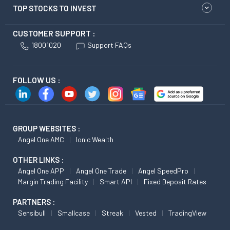
TOP STOCKS TO INVEST
CUSTOMER SUPPORT :
18001020
Support FAQs
FOLLOW US :
GROUP WEBSITES :
Angel One AMC
Ionic Wealth
OTHER LINKS :
Angel One APP
Angel One Trade
Angel SpeedPro
Margin Trading Facility
Smart API
Fixed Deposit Rates
PARTNERS :
Sensibull
Smallcase
Streak
Vested
TradingView