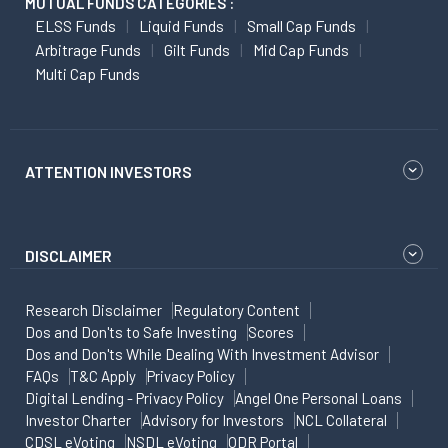
MUTUAL FUNDS CATEGORIES :
ELSS Funds
Liquid Funds
Small Cap Funds
Arbitrage Funds
Gilt Funds
Mid Cap Funds
Multi Cap Funds
ATTENTION INVESTORS
DISCLAIMER
Research Disclaimer
Regulatory Content
Dos and Don'ts to Safe Investing
Scores
Dos and Don'ts While Dealing With Investment Advisor
FAQs
T&C Apply
Privacy Policy
Digital Lending - Privacy Policy
Angel One Personal Loans
Investor Charter
Advisory for Investors
NCL Collateral
CDSL eVoting
NSDL eVoting
ODR Portal