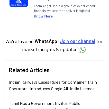
Team Angel One is a group of experienced
financial writers that deliver insightful
articles on the stock market, IPO, economy,
Know More
personal finance, commodities and related
categories.
We're Live on
WhatsApp!
Join our channel
for
market insights & updates
Related Articles
Indian Railways Eases Rules for Container Train
Operators, Introduces Single All-India Licence
Tamil Nadu Government Invites Public