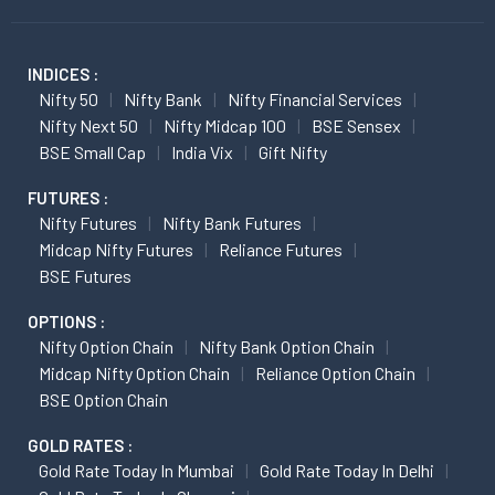
INDICES :
Nifty 50
Nifty Bank
Nifty Financial Services
Nifty Next 50
Nifty Midcap 100
BSE Sensex
BSE Small Cap
India Vix
Gift Nifty
FUTURES :
Nifty Futures
Nifty Bank Futures
Midcap Nifty Futures
Reliance Futures
BSE Futures
OPTIONS :
Nifty Option Chain
Nifty Bank Option Chain
Midcap Nifty Option Chain
Reliance Option Chain
BSE Option Chain
GOLD RATES :
Gold Rate Today In Mumbai
Gold Rate Today In Delhi