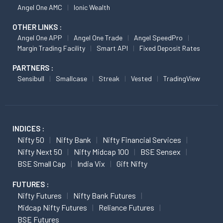
Angel One AMC
Ionic Wealth
OTHER LINKS :
Angel One APP
Angel One Trade
Angel SpeedPro
Margin Trading Facility
Smart API
Fixed Deposit Rates
PARTNERS :
Sensibull
Smallcase
Streak
Vested
TradingView
INDICES :
Nifty 50
Nifty Bank
Nifty Financial Services
Nifty Next 50
Nifty Midcap 100
BSE Sensex
BSE Small Cap
India Vix
Gift Nifty
FUTURES :
Nifty Futures
Nifty Bank Futures
Midcap Nifty Futures
Reliance Futures
BSE Futures