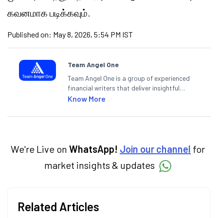
கவனமாக படிக்கவும்.
Published on:
May 8, 2026, 5:54 PM IST
Team Angel One
Team Angel One is a group of experienced
financial writers that deliver insightful
articles on the stock market, IPO, economy,
Know More
personal finance, commodities and related
categories.
We're Live on
WhatsApp!
Join our channel
for
market insights & updates
Related Articles