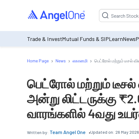
Suggestion will be p
Trade & Invest
Mutual Funds & SIP
Learn
News
P
›
›
›
Home Page
News
எகானமி
பெட்ரோல் மற்றும் டீசல் வ
பெட்ரோல் மற்றும் டீசல
அன்று லிட்டருக்கு ₹2.
வாரங்களில் 4வது உயர்
Team Angel One
Updated on:
26 May 2026
Written by: