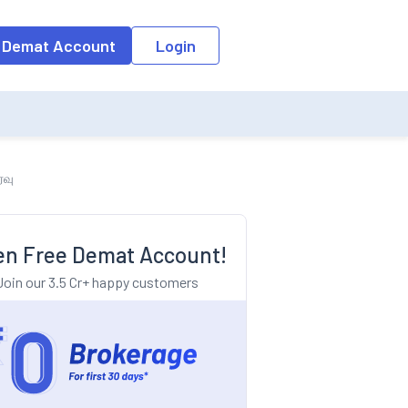
o the input field, the suggestion list will be updated as per the keyw
 Demat Account
Login
்வு
n Free Demat Account!
Join our 3.5 Cr+ happy customers