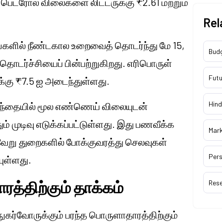
 பெட்ரோல் விலைகளை லிட்டருக்கு ₹2.61 மற்றும்
Rel
ங்களில் நீண்டகால உறைவைத் தொடர்ந்து மே 15,
Bud
ொடர்ச்சியைப் பின்பற்றுகிறது. எரிபொருள்
Futu
்கு ₹7.5 ஐ அடைந்துள்ளது.
Hind
சந்தையில் மூல எண்ணெய் விலையுடன்
 முடிவு எடுக்கப்பட்டுள்ளது. இது பணவீக்க
Mar
்வேறு துறைகளில் போக்குவரத்து செலவுகள்
Pers
ுள்ளது.
த்திற்கும் தாக்கம்
Res
ுகர்வோருக்கும் பரந்த பொருளாதாரத்திற்கும்