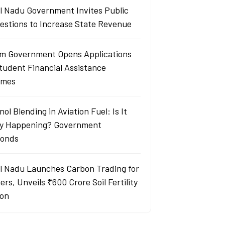
l Nadu Government Invites Public
estions to Increase State Revenue
m Government Opens Applications
Student Financial Assistance
emes
ol Blending in Aviation Fuel: Is It
ly Happening? Government
onds
l Nadu Launches Carbon Trading for
rs, Unveils ₹600 Crore Soil Fertility
ion