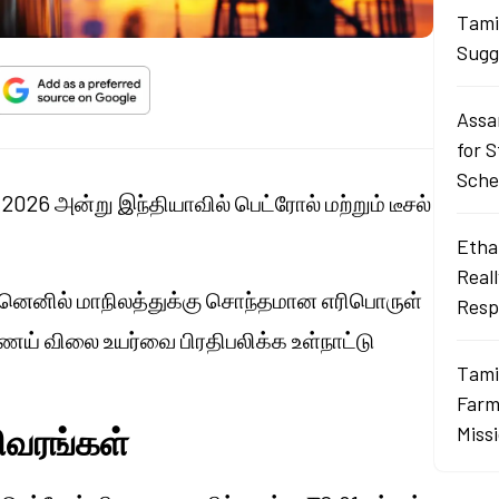
Tami
Sugg
Assa
for 
Sch
, 2026 அன்று இந்தியாவில் பெட்ரோல் மற்றும் டீசல்
.
Ethan
Real
 ஏனெனில் மாநிலத்துக்கு சொந்தமான எரிபொருள்
Resp
ய் விலை உயர்வை பிரதிபலிக்க உள்நாட்டு
Tami
Farme
விவரங்கள்
Miss