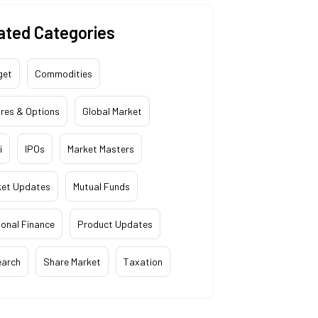
ated Categories
get
Commodities
res & Options
Global Market
i
IPOs
Market Masters
ket Updates
Mutual Funds
onal Finance
Product Updates
earch
Share Market
Taxation