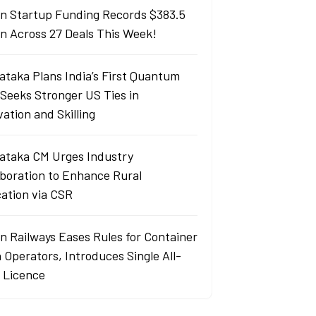
an Startup Funding Records $383.5
ion Across 27 Deals This Week!
ataka Plans India’s First Quantum
 Seeks Stronger US Ties in
ation and Skilling
ataka CM Urges Industry
aboration to Enhance Rural
ation via CSR
an Railways Eases Rules for Container
 Operators, Introduces Single All-
a Licence