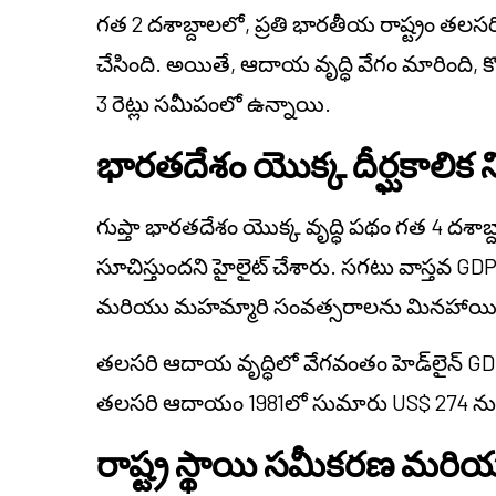
గత 2 దశాబ్దాలలో, ప్రతి భారతీయ రాష్ట్రం
చేసింది. అయితే, ఆదాయ వృద్ధి వేగం మారింది, కొన్ని
3 రెట్లు సమీపంలో ఉన్నాయి.
భారతదేశం యొక్క దీర్ఘకాలిక న
గుప్తా భారతదేశం యొక్క వృద్ధి పథం గత 4 దశాబ్ద
సూచిస్తుందని హైలైట్ చేశారు. సగటు వాస్తవ GD
మరియు మహమ్మారి సంవత్సరాలను మినహాయించి 
తలసరి ఆదాయ వృద్ధిలో వేగవంతం హెడ్‌లైన్ GDP
తలసరి ఆదాయం 1981లో సుమారు US$ 274 నుండి 
రాష్ట్ర స్థాయి సమీకరణ మరి