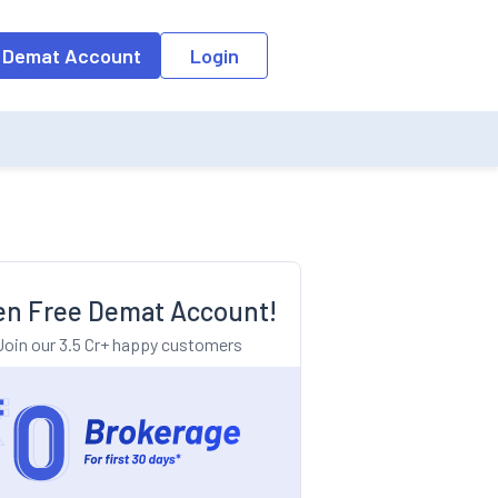
o the input field, the suggestion list will be updated as per the keyw
 Demat Account
Login
n Free Demat Account!
Join our 3.5 Cr+ happy customers