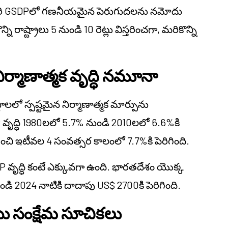
 తలసరి GSDPలో గణనీయమైన పెరుగుదలను నమోదు
 రాష్ట్రాలు 5 నుండి 10 రెట్లు విస్తరించగా, మరికొన్ని
ిర్మాణాత్మక వృద్ధి నమూనా
ాలలో స్పష్టమైన నిర్మాణాత్మక మార్పును
P వృద్ధి 1980లలో 5.7% నుండి 2010లలో 6.6%కి
ఇటీవల 4 సంవత్సర కాలంలో 7.7%కి పెరిగింది.
 వృద్ధి కంటే ఎక్కువగా ఉంది. భారతదేశం యొక్క
2024 నాటికి దాదాపు US$ 2700కి పెరిగింది.
యు సంక్షేమ సూచికలు