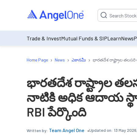
Suggestion will be p
Trade & Invest
Mutual Funds & SIP
Learn
News
P
›
›
›
Home Page
News
ఎకానమీ
భారతదేశ రాష్ట్రాల తలసర
భారతదేశ రాష్ట్రాల 
నాటికి అధిక ఆదాయ స్
RBI పేర్కొంది
Team Angel One
Updated on:
13 May 2026
Written by: