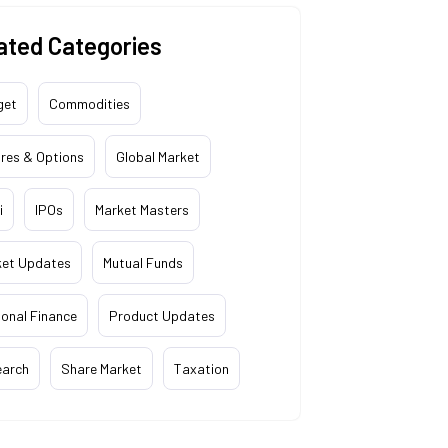
ated Categories
get
Commodities
res & Options
Global Market
i
IPOs
Market Masters
ket Updates
Mutual Funds
onal Finance
Product Updates
earch
Share Market
Taxation