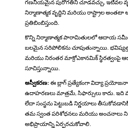
గణనీయమైన పురోగతిని చూడవచ్చు, ఇటీవల వృద్
నిర్మాణాత్మక వృద్ధిని మరియు రాష్ట్రాల అంతట
ప్రతిబింబిస్తుంది.
కొన్ని నిర్మాణాత్మక పారామితులలో ఆదాయ సమీ
బలమైన సరిపోలికను చూపుతున్నాయి. భవిష్యత్తు సి
మరియు నిరంతర మాక్రోఎకానమిక్ స్థిరత్వంపై
సూచిస్తున్నాయి.
అస్వీకరణ:
ఈ బ్లాగ్ ప్రత్యేకంగా విద్యా ప్రయోజ
ఉదాహరణలు మాత్రమే, సిఫార్సులు కాదు. ఇది వ్యక్
లేదా సంస్థను పెట్టుబడి నిర్ణయాలు తీసుకోవడాని
తమ స్వంత పరిశోధనలు మరియు అంచనాలు నిర్వహి
అభిప్రాయాన్ని ఏర్పరచుకోవాలి.