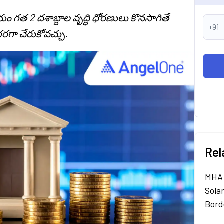
 గత 2 దశాబ్దాల వృద్ధి ధోరణులు కొనసాగితే
+91
రగా చేరుకోవచ్చు.
Rel
MHA 
Sola
Bord