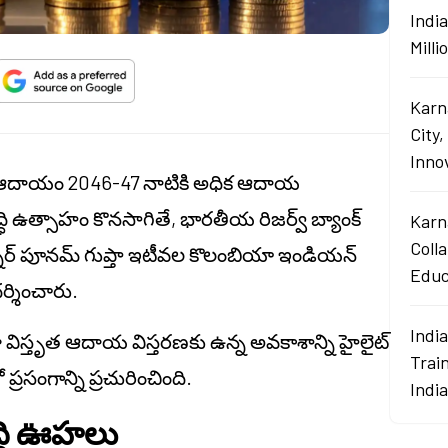
Indi
Mill
Karn
City,
Innov
రి ఆదాయం 2046-47 నాటికి అధిక ఆదాయ
ి ఉత్సాహం కొనసాగితే, భారతీయ రిజర్వ్ బ్యాంక్
Karn
Coll
ర్నర్ పూనమ్ గుప్తా ఇటీవల కొలంబియా ఇండియన్
Educ
ర్శించారు.
Indi
ిస్తృత ఆదాయ విస్తరణకు ఉన్న అవకాశాన్ని హైలైట్
Train
ప్రసంగాన్ని ప్రచురించింది.
Indi
్ధి ఊహలు