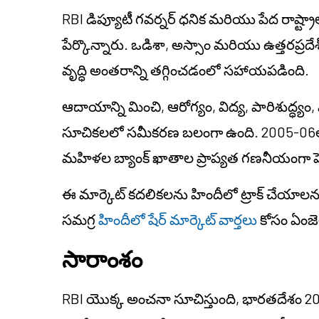
RBI డిప్యూటీ గవర్నర్ ధనిక మరియు పేద రాష్ట్ర
పేర్కొన్నారు. ఒడిశా, అస్సాం మరియు ఉత్తరప్ర
వృద్ధి అంతరాన్ని తగ్గించడంలో సహాయపడింది.
ఆదాయాన్ని మించి, ఆరోగ్యం, విద్య, పారిశుద్ధ్యం, 
సూచికలలో సమీకరణ బలంగా ఉంది. 2005-06లో
మహిళల బ్యాంక్ ఖాతాల ప్రాప్యత గణనీయంగా పెర
ఈ మార్కెట్ కదలికలను హిందీలో ట్రాక్ చేయా
సమగ్ర
హిందీలో షేర్ మార్కెట్ వార్తలు
కోసం ఏంజెల
సారాంశం
RBI యొక్క అంచనా సూచిస్తుంది, భారతదేశం 20