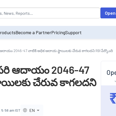
opulated by default on accessing the input field. On entering data int
Open
roducts
Become a Partner
Pricing
Support
ి ఆదాయం 2046-47 నాటికి అధిక ఆదాయ స్థాయిలకు చేరువ కాగలదని RBI పేర్కొంది
తలసరి ఆదాయం 2046-47
Ope
థాయిలకు చేరువ కాగలదని
EN
, 5:56 am IST