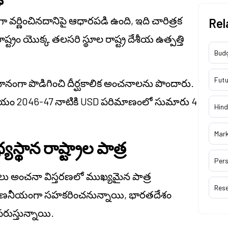
ర్ణించినదానిపై ఆధారపడి ఉంది, ఇది చారిత్రక
Rel
్ట్రం యొక్క తలసరి స్థూల రాష్ట్ర దేశీయ ఉత్పత్తి
Bud
Futu
మానంగా పొడిగించి దీర్ఘకాలిక అంచనాలను పొందారు.
యం 2046-47 నాటికి USD పరిమాణంలో సుమారు 4
Hind
Mar
స్థాన రాష్ట్రాల పాత్ర
Pers
్రాలు అంచనా విస్తరణలో ముఖ్యమైన పాత్ర
Res
ధికి గణనీయంగా సహకరించనున్నాయి, భారతదేశం
పరుస్తున్నాయి.