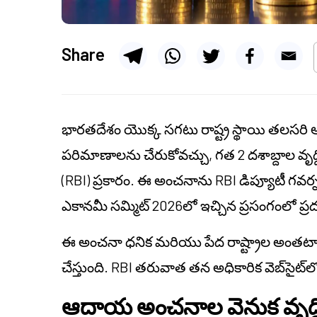
Share
భారతదేశం యొక్క సగటు రాష్ట్ర స్థాయి తలస
పరిమాణాలను చేరుకోవచ్చు, గత 2 దశాబ్దాల వృద్ధ
(RBI) ప్రకారం. ఈ అంచనాను RBI డిప్యూటీ గవ
ఎకానమీ సమ్మిట్ 2026లో ఇచ్చిన ప్రసంగంలో ప్రద
ఈ అంచనా ధనిక మరియు పేద రాష్ట్రాల అంతటా వ
చేస్తుంది. RBI తరువాత తన అధికారిక వెబ్‌సైట్‌లో 
ఆదాయ అంచనాల వెనుక వృద