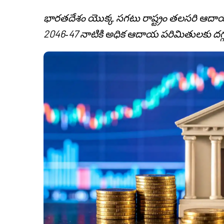
భారతదేశం యొక్క సగటు రాష్ట్రం తలసరి ఆదాయం
2046‑47 నాటికి అధిక ఆదాయ పరిమితులకు దగ్గ