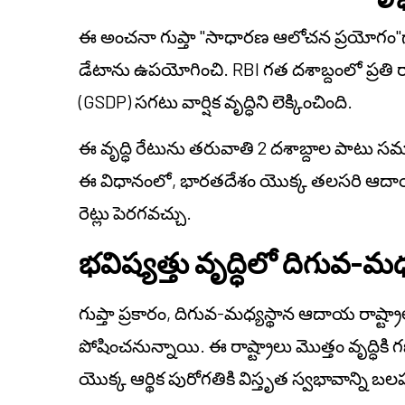
ఈ అంచనా గుప్తా "సాధారణ ఆలోచన ప్రయోగం"గా వ
డేటాను ఉపయోగించి. RBI గత దశాబ్దంలో ప్రతి రాష
(GSDP) సగటు వార్షిక వృద్ధిని లెక్కించింది.
ఈ వృద్ధి రేటును తరువాతి 2 దశాబ్దాల పాటు స
ఈ విధానంలో, భారతదేశం యొక్క తలసరి ఆదా
రెట్లు పెరగవచ్చు.
భవిష్యత్తు వృద్ధిలో దిగువ-మధ్య
గుప్తా ప్రకారం, దిగువ-మధ్యస్థాన ఆదాయ రాష్ట
పోషించనున్నాయి. ఈ రాష్ట్రాలు మొత్తం వృద్
యొక్క ఆర్థిక పురోగతికి విస్తృత స్వభావాన్ని బల