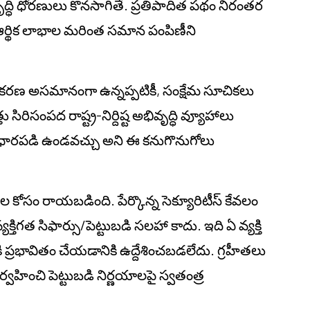
ధి ధోరణులు కొనసాగితే. ప్రతిపాదిత పథం నిరంతర
ా ఆర్థిక లాభాల మరింత సమాన పంపిణీని
కరణ అసమానంగా ఉన్నప్పటికీ, సంక్షేమ సూచికలు
రిసంపద రాష్ట్ర-నిర్దిష్ట అభివృద్ధి వ్యూహాలు
 ఆధారపడి ఉండవచ్చు అని ఈ కనుగొనుగోలు
నాల కోసం రాయబడింది. పేర్కొన్న సెక్యూరిటీస్ కేవలం
తిగత సిఫార్సు/పెట్టుబడి సలహా కాదు. ఇది ఏ వ్యక్తి
కి ప్రభావితం చేయడానికి ఉద్దేశించబడలేదు. గ్రహీతలు
ంచి పెట్టుబడి నిర్ణయాలపై స్వతంత్ర