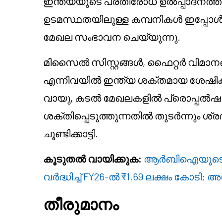
ഇന്ത്യയുടെ പ്രതിരോധ ഉൽപ്പാദനത്ത
ഉടമസ്ഥതയിലുള്ള കമ്പനികൾ ഇപ്പോൾ ക
മേഖല സംഭാവന ചെയ്യുന്നു.
മിസൈൽ സിസ്റ്റങ്ങൾ, ഫൈറ്റർ വിമാനങ
എന്നിവയിൽ ഇന്ത്യ ശക്തമായ ശേഷികൾ വിക
വായു, കടൽ മേഖലകളിൽ പ്രൊപ്പൽഷ
ശക്തിപ്പെടുത്തുന്നതിൽ തുടർന്നും ശ്ര
ചൂണ്ടിക്കാട്ടി.
കൂടുതൽ വായിക്കുക:
ആർബിഐയുടെ (RB
വർദ്ധിച്ച് FY26-ൽ ₹1.69 ലക്ഷം കോടി; 
തീരുമാനം