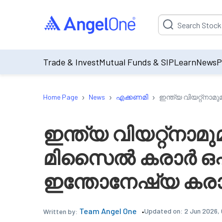
Suggestion will be p
Trade & Invest
Mutual Funds & SIP
Learn
News
P
›
›
›
Home Page
News
എക്കണമി
ഇന്ത്യ വിയറ്റ്നാ
ഇന്ത്യ വിയറ്റ്നാമ
മിസൈൽ കരാർ ഒപ്പ
ഇന്തോനേഷ്യ കരാർ 
Team Angel One
Updated on:
2 Jun 2026,
Written by: