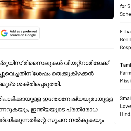
for 
Sch
Ethan
Real
Resp
രൂയിസ് മിസൈലുകൾ വിയറ്റ്നാമിലേക്ക്
Tami
Farme
പുവെച്ചതിന് ശേഷം തെക്കുകിഴക്കൻ
Miss
ദ്ര ശക്തിപ്പെടുത്തി.
Smal
ാടിക്കായുള്ള ഇന്തോനേഷ്യയുമായുള്ള
Lowe
്നേറുകയും, ഇന്ത്യയുടെ പ്രതിരോധ
Hind
ർദ്ധിക്കുന്നതിന്റെ സൂചന നൽകുകയും