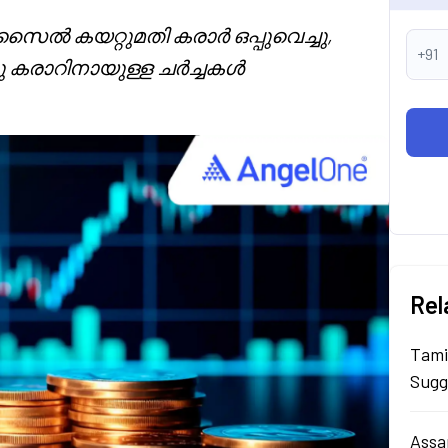
ിസൈൽ കയറ്റുമതി കരാർ ഒപ്പുവെച്ചു,
+91
കരാറിനായുള്ള ചർച്ചകൾ
Rel
Tami
Sugg
Assa