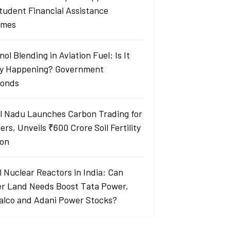
Student Financial Assistance
emes
ol Blending in Aviation Fuel: Is It
ly Happening? Government
onds
l Nadu Launches Carbon Trading for
rs, Unveils ₹600 Crore Soil Fertility
ion
l Nuclear Reactors in India: Can
r Land Needs Boost Tata Power,
alco and Adani Power Stocks?