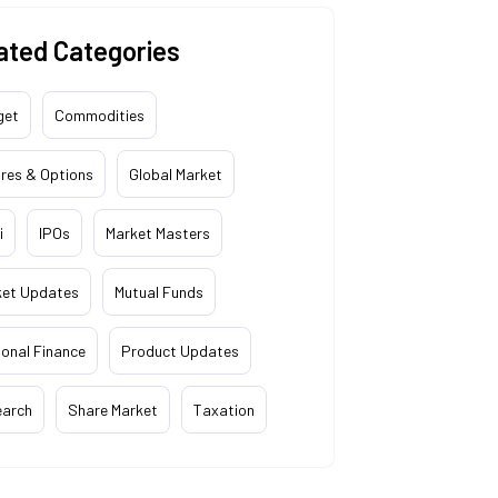
ated Categories
get
Commodities
res & Options
Global Market
i
IPOs
Market Masters
ket Updates
Mutual Funds
onal Finance
Product Updates
earch
Share Market
Taxation