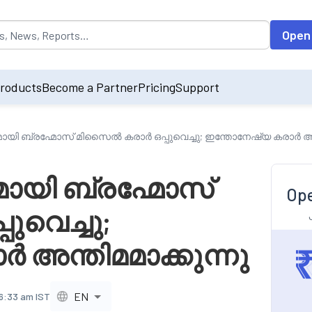
opulated by default on accessing the input field. On entering data int
Open
roducts
Become a Partner
Pricing
Support
മുമായി ബ്രഹ്മോസ് മിസൈൽ കരാർ ഒപ്പുവെച്ചു; ഇന്തോനേഷ്യ കരാർ അന്
ുമായി ബ്രഹ്മോസ്
Ope
ുവെച്ചു;
അന്തിമമാക്കുന്നു
EN
 6:33 am IST