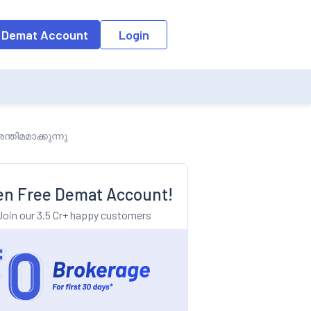
o the input field, the suggestion list will be updated as per the keyw
 Demat Account
Login
തിമമാക്കുന്നു
n Free Demat Account!
Join our 3.5 Cr+ happy customers