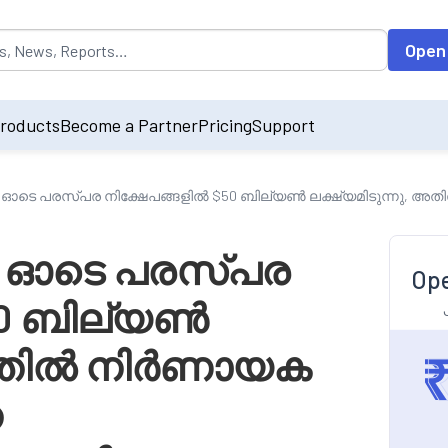
opulated by default on accessing the input field. On entering data int
Open
roducts
Become a Partner
Pricing
Support
30 ഓടെ പരസ്പര നിക്ഷേപങ്ങളിൽ $50 ബില്യൺ ലക്ഷ്യമിടുന്നു, അത
30 ഓടെ പരസ്പര
Ope
50 ബില്യൺ
 അതിൽ നിർണായക
ത