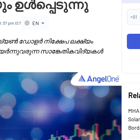
ം ഉൾപ്പെടുന്നു
+91
EN
11:37 pm IST
ില്യൺ ഡോളർ നിക്ഷേപ ലക്ഷ്യം
ം, ഉയർന്നുവരുന്ന സാങ്കേതികവിദ്യകൾ
Rel
MHA 
Sola
Bord