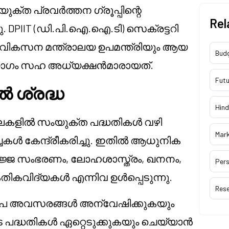
ക്ത പ്രവർത്തന ഗ്രൂപ്പിന്റെ
Rel
 DPIIT (ഡി.പി.ഐ.ഐ.ടി) സെക്രട്ടറി
പവികസന മന്ത്രാലയ ഉപമന്ത്രിയും ആയ
Bud
് യോഗം സഹ അധ്യക്ഷൻമാരായത്.
Futu
 ശ്രദ്ധ
Hind
േഖലകളിൽ സംയുക്ത പദ്ധതികൾ വഴി
Mar
ർച്ചകൾ കേന്ദ്രീകരിച്ചു. ഇതിൽ ആധുനിക
്ജ സംഭരണം, ലോഹശാസ്ത്രം, ഖനനം,
Pers
ികവിദ്യകൾ എന്നിവ ഉൾപ്പെടുന്നു.
Res
്ഷേപ അവസരങ്ങൾ അന്വേഷിക്കുകയും
െ പദ്ധതികൾ ഏറ്റെടുക്കുകയും ചെയ്യാൻ