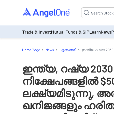
Suggestion will be p
Trade & Invest
Mutual Funds & SIP
Learn
News
P
›
›
›
Home Page
News
എക്കണമി
ഇന്ത്യ, റഷ്യ 20
ഇന്ത്യ, റഷ്യ 20
നിക്ഷേപങ്ങളിൽ $
ലക്ഷ്യമിടുന്നു,
ഖനിജങ്ങളും ഹരി