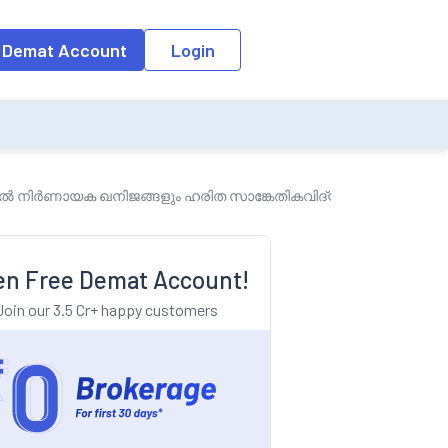
o the input field, the suggestion list will be updated as per the keyw
 Demat Account
Login
ിൽ നിർണായക ഖനിജങ്ങളും ഹരിത സാങ്കേതികവിദ്യയും ഉൾപ്പെടുന്ന
n Free Demat Account!
Join our 3.5 Cr+ happy customers