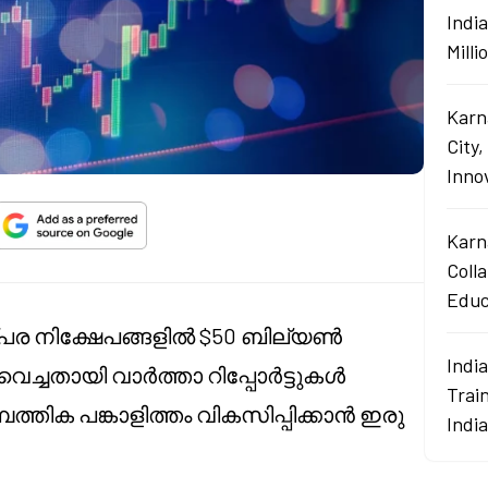
Indi
Mill
Karn
City,
Innov
Karn
Coll
Educ
പര നിക്ഷേപങ്ങളിൽ $50 ബില്യൺ
Indi
വെച്ചതായി വാർത്താ റിപ്പോർട്ടുകൾ
Train
പത്തിക പങ്കാളിത്തം വികസിപ്പിക്കാൻ ഇരു
Indi