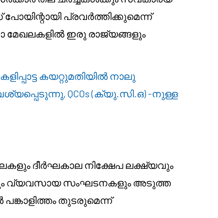
പോയിന്റായി പ്രവർത്തിക്കുമെന്ന്
ണനാ മേഖലകളിൽ ഇരു രാജ്യങ്ങളും
ിപ്പാട്ട കയറ്റുമതിയിൽ നാലു
്യപ്പെടുന്നു, QCOs (ക്യു.സി.ഒ) -നുള്ള
കളും ദീർഘകാല നിക്ഷേപ ലക്ഷ്യവും
കളും വ്യവസായ സംഘടനകളും അടുത്ത
പങ്കാളിത്തം തുടരുമെന്ന്