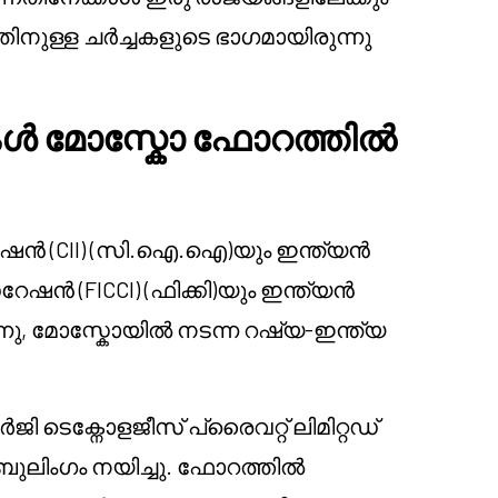
നതിനുള്ള ചർച്ചകളുടെ ഭാഗമായിരുന്നു
 മോസ്കോ ഫോറത്തിൽ
(CII) (സി.ഐ.ഐ)യും ഇന്ത്യൻ
 (FICCI) (ഫിക്കി)യും ഇന്ത്യൻ
്നു, മോസ്കോയിൽ നടന്ന റഷ്യ-ഇന്ത്യ
ി ടെക്നോളജീസ് പ്രൈവറ്റ് ലിമിറ്റഡ്
ുലിംഗം നയിച്ചു. ഫോറത്തിൽ