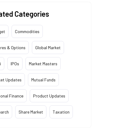
ated Categories
get
Commodities
res & Options
Global Market
i
IPOs
Market Masters
ket Updates
Mutual Funds
onal Finance
Product Updates
earch
Share Market
Taxation