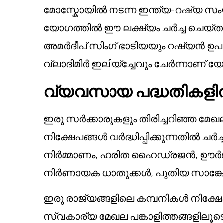
മോസ്കോയിൽ നടന്ന ഇന്ത്യ-റഷ്യ സംയു
യോഗത്തിൽ ഈ ലക്ഷ്യം ചർച്ച ചെയ്തു.
അമർദീപ് സിംഗ് ഭാടിയയും റഷ്യൻ ഉ
വ്ലാദിമിർ ഇലിയ്ച്ചേവും ചേർന്നാണ
വ്യവസായ പദ്ധതികളിൽ
ഇരു സർക്കാരുകളും തിരിച്ചറിഞ്ഞ മ
നിക്ഷേപങ്ങൾ വർദ്ധിപ്പിക്കുന്നതിൽ ച
നിർമ്മാണം, ഹരിത ഹൈഡ്രജൻ, ഊർജ
നിർണായക ധാതുക്കൾ, പുതിയ സാങ്കേത
ഇരു രാജ്യങ്ങളിലെ കമ്പനികൾ നിക
സ്വകാര്യ മേഖല പങ്കാളിത്തങ്ങളിലൂട