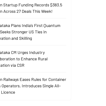
an Startup Funding Records $383.5
ion Across 27 Deals This Week!
ataka Plans India’s First Quantum
 Seeks Stronger US Ties in
ation and Skilling
ataka CM Urges Industry
aboration to Enhance Rural
ation via CSR
an Railways Eases Rules for Container
 Operators, Introduces Single All-
a Licence