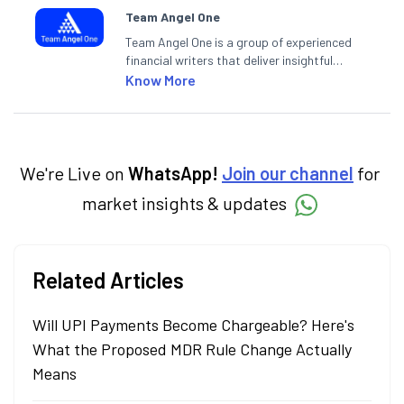
Team Angel One
Team Angel One is a group of experienced
financial writers that deliver insightful
articles on the stock market, IPO, economy,
Know More
personal finance, commodities and related
categories.
We're Live on
WhatsApp!
Join our channel
for
market insights & updates
Related Articles
Will UPI Payments Become Chargeable? Here's
What the Proposed MDR Rule Change Actually
Means