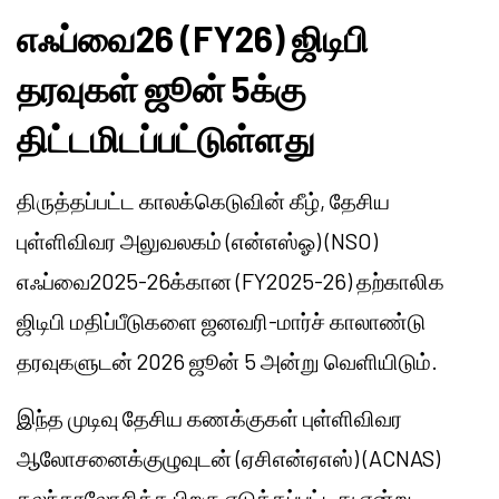
எஃப்வை26 (FY26) ஜிடிபி
தரவுகள் ஜூன் 5க்கு
திட்டமிடப்பட்டுள்ளது
திருத்தப்பட்ட காலக்கெடுவின் கீழ், தேசிய
புள்ளிவிவர அலுவலகம் (என்எஸ்ஓ) (NSO)
எஃப்வை2025-26க்கான (FY2025-26) தற்காலிக
ஜிடிபி மதிப்பீடுகளை ஜனவரி-மார்ச் காலாண்டு
தரவுகளுடன் 2026 ஜூன் 5 அன்று வெளியிடும்.
இந்த முடிவு தேசிய கணக்குகள் புள்ளிவிவர
ஆலோசனைக்குழுவுடன் (ஏசிஎன்ஏஎஸ்) (ACNAS)
கலந்தாலோசித்த பிறகு எடுக்கப்பட்டது என்று