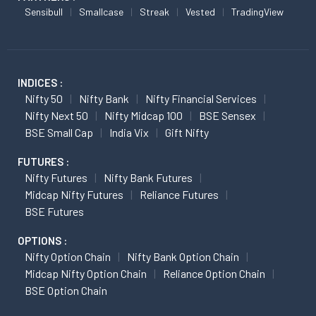
Sensibull
Smallcase
Streak
Vested
TradingView
INDICES :
Nifty 50
Nifty Bank
Nifty Financial Services
Nifty Next 50
Nifty Midcap 100
BSE Sensex
BSE Small Cap
India Vix
Gift Nifty
FUTURES :
Nifty Futures
Nifty Bank Futures
Midcap Nifty Futures
Reliance Futures
BSE Futures
OPTIONS :
Nifty Option Chain
Nifty Bank Option Chain
Midcap Nifty Option Chain
Reliance Option Chain
BSE Option Chain