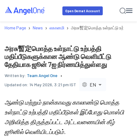
Open Demat Account
›
›
›
Home Page
News
எகானமி
அரசு暫定மொத்த உள்நாட்டு உற்பத்தி ம
அரசு暫定மொத்த உள்நாட்டு உற்பத்தி
மதிப்பீடுகளுக்கான ஆண்டு வெளியீட்டு
தேதியாக ஜூன் 7ஐ நிர்ணயித்துள்ளது
Written by:
Team Angel One
EN
Updated on:
14 May 2026, 3:21 pm IST
ஆண்டு மற்றும் நான்காவது காலாண்டு மொத்த
உள்நாட்டு உற்பத்தி மதிப்பீடுகள் இப்போது மொஸ்பி
அறிவித்த திருத்தப்பட்ட அட்டவணையின் கீழ்
ஜூனில் வெளியிடப்படும்.