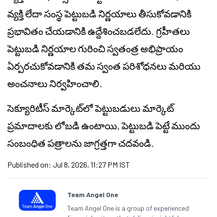
వ్యక్తి లేదా సంస్థ పెట్టుబడి నిర్ణయాలు తీసుకోవడానికి
ప్రభావితం చేయడానికి ఉద్దేశించబడలేదు. గ్రహీతలు
పెట్టుబడి నిర్ణయాల గురించి స్వతంత్ర అభిప్రాయం
ఏర్పరచుకోవడానికి తమ స్వంత పరిశోధనలు మరియు
అంచనాలు నిర్వహించాలి.
సెక్యూరిటీస్ మార్కెట్‌లో పెట్టుబడులు మార్కెట్
ప్రమాదాలకు లోబడి ఉంటాయి, పెట్టుబడి పెట్టే ముందు
సంబంధిత పత్రాలను జాగ్రత్తగా చదవండి.
Published on:
Jul 8, 2026, 11:27 PM IST
Team Angel One
Team Angel One is a group of experienced