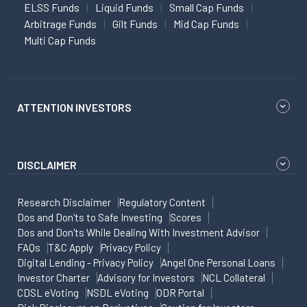
ELSS Funds
Liquid Funds
Small Cap Funds
Arbitrage Funds
Gilt Funds
Mid Cap Funds
Multi Cap Funds
ATTENTION INVESTORS
DISCLAIMER
Research Disclaimer
Regulatory Content
Dos and Don'ts to Safe Investing
Scores
Dos and Don'ts While Dealing With Investment Advisor
FAQs
T&C Apply
Privacy Policy
Digital Lending - Privacy Policy
Angel One Personal Loans
Investor Charter
Advisory for Investors
NCL Collateral
CDSL eVoting
NSDL eVoting
ODR Portal