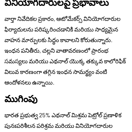
వినియోగదారులపై ప్రభావాలు
వార్తా నివేదికల ప్రకారం, ఆటోమేకర్స్ వినియోగదారుల
ఫిర్యాదులను పరిష్కరించడానికి మరియు సాధ్యమైన
వాహన మార్పులకు సిద్ధం కావాలని కోరుతున్నారు.
ఇంధన పనితీరు, చల్లని వాతావరణంలో ప్రారంభ
సమస్యలు మరియు ఎథనాల్ యొక్క తక్కువ కాలోరిఫిక్
విలువ కారణంగా తగ్గిన ఇంధన సామర్థ్యం వంటి
ఆందోళనలు ఉన్నాయి.
ముగింపు
భారత ప్రభుత్వ 25% ఎథనాల్ మిశ్రమ పెట్రోల్ ప్రణాళిక
పునఃపరిశీలన పరిశ్రమ మరియు వినియోగదారుల