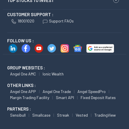
TOP STOCKS TO INVEST
CUSTOMER SUPPORT :
18001020
Support FAQs
FOLLOW US :
GROUP WEBSITES :
Angel One AMC
Ionic Wealth
OTHER LINKS :
Angel One APP
Angel One Trade
Angel SpeedPro
Margin Trading Facility
Smart API
Fixed Deposit Rates
PARTNERS :
Sensibull
Smallcase
Streak
Vested
TradingView