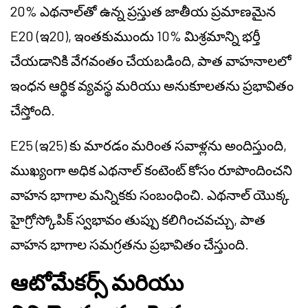
20% ఎథనాల్‌తో ఉన్న ప్రస్తుత జాతీయ ప్రమాణమైన
E20 (ఇ20), ఇంతకుముందు 10% మిశ్రమాన్ని భర్తీ
చేయడానికి వేగవంతం చేయబడింది, పాత వాహనాలలో
ఇంధన ఆర్థిక వ్యవస్థ మరియు అనుకూలతను ప్రభావితం
చేస్తోంది.
E25 (ఇ25) కు మారడం మరింత సవాళ్లను అందిస్తుంది,
ముఖ్యంగా అధిక ఎథనాల్ కంటెంట్ కోసం రూపొందించని
వాహన భాగాల మన్నికకు సంబంధించి. ఎథనాల్ యొక్క
హైగ్రోస్కోపిక్ స్వభావం తుప్పు కలిగించవచ్చు, పాత
వాహన భాగాల సమగ్రతను ప్రభావితం చేస్తుంది.
ఆటోమేకర్స్ మరియు