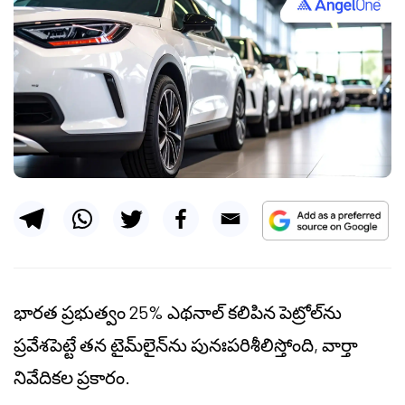
భారత ప్రభుత్వం 25% ఎథనాల్ కలిపిన పెట్రోల్‌ను
ప్రవేశపెట్టే తన టైమ్‌లైన్‌ను పునఃపరిశీలిస్తోంది, వార్తా
నివేదికల ప్రకారం.