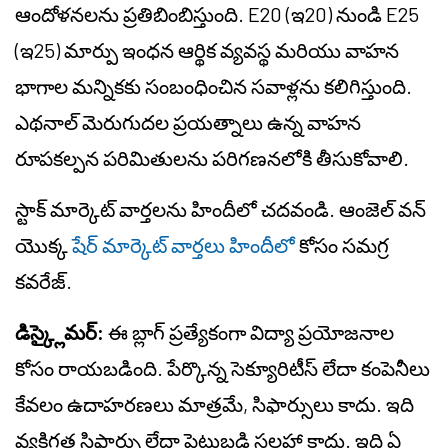
ఆందోళనలను ప్రతిబింబిస్తుంది. E20 (ఇ20) నుండి E25
(ఇ25) మార్పు ఇంధన ఆర్థిక వ్యవస్థ మరియు వాహన
భాగాల మన్నికకు సంబంధించిన సవాళ్లను కలిగిస్తుంది.
ఎథనాల్ మెరుగుదల ప్రయత్నాలు ఉన్న వాహన
రూపకల్పన పరిమితులను పరిగణనలోకి తీసుకోవాలి.
స్టాక్ మార్కెట్ వార్తలను హిందీలో చదవండి. ఆంజెల్ వన్
యొక్క
షేర్ మార్కెట్ వార్తలు హిందీలో
కోసం సమగ్ర
కవరేజ్.
డిస్క్లైమర్:
ఈ బ్లాగ్ ప్రత్యేకంగా విద్యా ప్రయోజనాల
కోసం రాయబడింది. పేర్కొన్న సెక్యూరిటీస్ లేదా కంపెనీలు
కేవలం ఉదాహరణలు మాత్రమే, సిఫార్సులు కాదు. ఇది
వ్యక్తిగత సిఫార్సు లేదా పెట్టుబడి సలహా కాదు. ఇది ఏ