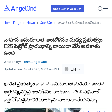
Open Demat Account
›
›
›
Home Page
News
ఎకానమీ
వాహన అనుకూలత ఆందోళనల మధ్య ప్రభుత్వ
వాహన అనుకూలత ఆందోళనల మధ్య ప్రభుత్వం
E25 పెట్రోల్ ప్రారంభాన్ని వాయిదా వేసే అవకాశం
ఉంది
Written by:
Team Angel One
EN
Updated on:
9 Jul 2026, 5:09 am IST
భారత ప్రభుత్వం వాహన అనుకూలత మరియు ఇంధన
ఆర్థిక వ్యవస్థపై ఆందోళనల కారణంగా 25% ఎథనాల్
పెట్రోల్ మిశ్రమానికి మార్పును వాయిదా వేయవచ్చు.