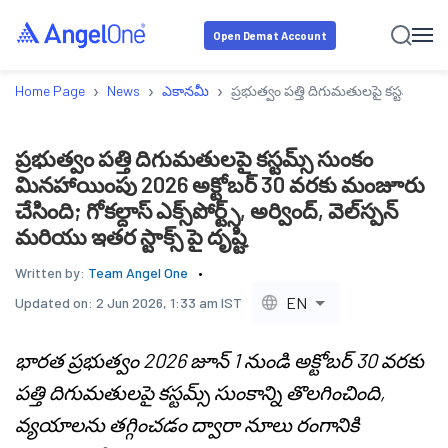
Open Demat Account
›
›
›
Home Page
News
ఎకానమీ
ప్రభుత్వం పత్తి దిగుమతులపై కస్టమ్స్ సుంక
ప్రభుత్వం పత్తి దిగుమతులపై కస్టమ్స్ సుంకం
మినహాయింపు 2026 అక్టోబర్ 30 వరకు మంజూరు
చేసింది; గోకల్దాస్ ఎక్స్‌పోర్ట్స్, అర్వింద్, వెల్‌స్పన్
మరియు ఇతర స్టాక్స్ పై దృష్టి
Written by:
Team Angel One
EN
Updated on:
2 Jun 2026, 1:33 am IST
భారత ప్రభుత్వం 2026 జూన్ 1 నుండి అక్టోబర్ 30 వరకు
పత్తి దిగుమతులపై కస్టమ్స్ సుంకాన్ని తొలగించింది,
వ్యయాలను తగ్గించడం ద్వారా నూలు రంగానికి