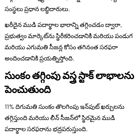
సంస్థలు ప్రధాన లబ్ధిదారులు.
ఖరీదైన ముడి పదార్థాల భారాన్ని తగ్గించడం ద్వారా,
ప్రభుత్వం మార్కెట్‌ను స్థిరీకరించడానికి మరియు పండుగ
మరియు ఎగుమతి సీజన్ల కోసం తగినంత సరఫరా
అందించడానికి ప్రయత్నిస్తోంది.
సుంకం తగ్గింపు వస్త్ర స్టాక్ లాభాలను
పెంచుతుంది
11% దిగుమతి సుంకం తొలగింపు ఇన్‌పుట్ ఖర్చులను
తగ్గిస్తుంది మరియు లీన్ సీజన్‌లో స్థిరమైన ముడి
పదార్థాల సరఫరాను భద్రపరుస్తుంది.