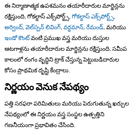
ఈ నిర్మాణాత్మక ఉపశమనం తయారీదారుల మార్జిన్లను
రక్షిస్తుంది, గోకల్దాస్ ఎక్స్‌పోర్ట్స్,
గోకల్దాస్ ఎక్స్‌పోర్ట్స్
,
అర్వింద్
,
వెల్‌స్పన్ లివింగ్
,
వర్ధమాన్
,
రేమండ్
, మరియు
ఇండో కౌంట్
వంటి ప్రముఖ వస్త్ర మరియు దుస్తుల
ఆటగాళ్లను తయారీదారుల మార్జిన్లను రక్షిస్తుంది, సమీప
కాలంలో రంగం వృద్ధిని ట్రాక్ చేస్తున్న పెట్టుబడిదారుల
కోసం ప్రాథమిక దృష్టి కేంద్రాలు.
నిర్ణయం వెనుక నేపథ్యం
పత్తి సరఫరా పరిమితులు మరియు పెరుగుతున్న ఖర్చుల
నేపథ్యంలో ఈ నిర్ణయం వస్త్ర సంస్థల ఉత్పత్తిని
గణనీయంగా ప్రభావితం చేసింది.