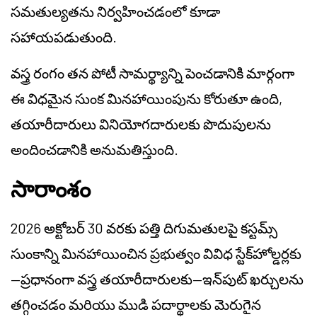
సమతుల్యతను నిర్వహించడంలో కూడా
సహాయపడుతుంది.
వస్త్ర రంగం తన పోటీ సామర్థ్యాన్ని పెంచడానికి మార్గంగా
ఈ విధమైన సుంక మినహాయింపును కోరుతూ ఉంది,
తయారీదారులు వినియోగదారులకు పొదుపులను
అందించడానికి అనుమతిస్తుంది.
సారాంశం
2026 అక్టోబర్ 30 వరకు పత్తి దిగుమతులపై కస్టమ్స్
సుంకాన్ని మినహాయించిన ప్రభుత్వం వివిధ స్టేక్‌హోల్డర్లకు
—ప్రధానంగా వస్త్ర తయారీదారులకు—ఇన్‌పుట్ ఖర్చులను
తగ్గించడం మరియు ముడి పదార్థాలకు మెరుగైన