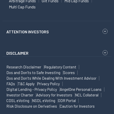
Arbitrage Funds
Gilt Funds
Mid Cap Funds
Multi Cap Funds
ATTENTION INVESTORS
DISCLAIMER
Research Disclaimer
Regulatory Content
Dos and Don'ts to Safe Investing
Scores
Dos and Don'ts While Dealing With Investment Advisor
FAQs
T&C Apply
Privacy Policy
Digital Lending - Privacy Policy
AngelOne Personal Loans
Investor Charter
Advisory for Investors
NCL Collateral
CDSL eVoting
NSDL eVoting
ODR Portal
Risk Disclosure on Derivatives
Caution for Investors