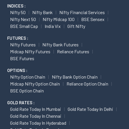
INDICES :
Nifty 50
Nifty Bank
Nifty Financial Services
Nifty Next 50
Nifty Midcap 100
BSE Sensex
BSE Small Cap
India Vix
Gift Nifty
FUTURES :
Nifty Futures
Nifty Bank Futures
Midcap Nifty Futures
Reliance Futures
BSE Futures
OPTIONS :
Nifty Option Chain
Nifty Bank Option Chain
Midcap Nifty Option Chain
Reliance Option Chain
BSE Option Chain
GOLD RATES :
Gold Rate Today In Mumbai
Gold Rate Today In Delhi
Gold Rate Today In Chennai
Gold Rate Today In Hyderabad