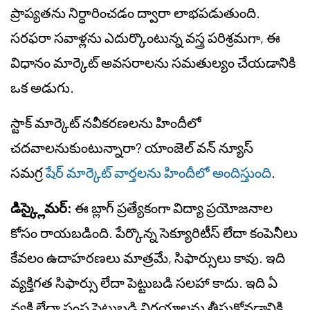
ప్రాప్యతను నిర్ధారించడం ద్వారా లాభపడుతుంది.
సరఫరా సవాళ్లను ఎదుర్కొంటున్న వస్త్ర పరిశ్రమగా, ఈ
విధానం మార్కెట్ అవసరాలను సమతుల్యం చేయడానికి
ఒక అడుగు.
స్టాక్ మార్కెట్ నవీకరణలను హిందీలో
చదవాలనుకుంటున్నారా? యాంజెల్ వన్ న్యూస్
సమగ్ర
షేర్ మార్కెట్ వార్తలను హిందీలో అందిస్తుంది
.
డిస్క్లైమర్:
ఈ బ్లాగ్ ప్రత్యేకంగా విద్యా ప్రయోజనాల
కోసం రాయబడింది. పేర్కొన్న సెక్యూరిటీస్ లేదా కంపెనీలు
కేవలం ఉదాహరణలు మాత్రమే, సిఫార్సులు కావు. ఇది
వ్యక్తిగత సిఫార్సు లేదా పెట్టుబడి సలహా కాదు. ఇది ఏ
వ్యక్తి లేదా సంస్థ పెట్టుబడి నిర్ణయాలను తీసుకోవడానికి