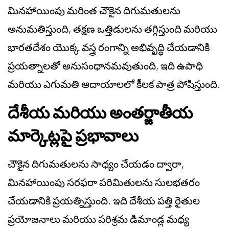
మినహాయింపు మరింత చౌకైన దిగుమతులను
అనుమతిస్తుంది, తక్షణ ఒత్తిడులను తగ్గిస్తుంది మరియు
భారతదేశం యొక్క వస్త్ర రంగాన్ని అభివృద్ధి చేయడానికి
ప్రయత్నాలతో అనుసంధానమవుతుంది, ఇది ఉపాధి
మరియు ఎగుమతి ఆదాయాలలో కీలక పాత్ర పోషిస్తుంది.
దేశీయ మరియు అంతర్జాతీయ
మార్కెట్లపై ప్రభావాలు
చౌకైన దిగుమతులను సాధ్యం చేయడం ద్వారా,
మినహాయింపు సరఫరా పరిమితులను సులభతరం
చేయడానికి ప్రయత్నిస్తుంది. ఇది దేశీయ పత్తి రైతుల
ప్రయోజనాలు మరియు పరిశ్రమ డిమాండ్ల మధ్య