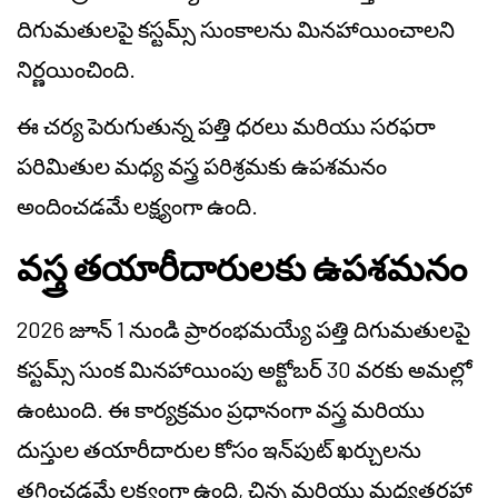
దిగుమతులపై కస్టమ్స్ సుంకాలను మినహాయించాలని
నిర్ణయించింది.
ఈ చర్య పెరుగుతున్న పత్తి ధరలు మరియు సరఫరా
పరిమితుల మధ్య వస్త్ర పరిశ్రమకు ఉపశమనం
అందించడమే లక్ష్యంగా ఉంది.
వస్త్ర తయారీదారులకు ఉపశమనం
2026 జూన్ 1 నుండి ప్రారంభమయ్యే పత్తి దిగుమతులపై
కస్టమ్స్ సుంక మినహాయింపు అక్టోబర్ 30 వరకు అమల్లో
ఉంటుంది. ఈ కార్యక్రమం ప్రధానంగా వస్త్ర మరియు
దుస్తుల తయారీదారుల కోసం ఇన్‌పుట్ ఖర్చులను
తగ్గించడమే లక్ష్యంగా ఉంది, చిన్న మరియు మధ్యతరహా