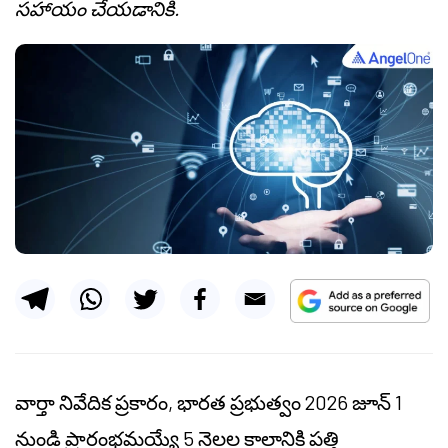
సహాయం చేయడానికి.
వార్తా నివేదిక ప్రకారం, భారత ప్రభుత్వం 2026 జూన్ 1
నుండి ప్రారంభమయ్యే 5 నెలల కాలానికి పత్తి