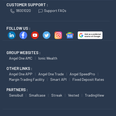
CUSTOMER SUPPORT :
18001020
Support FAQs
FOLLOW US :
GROUP WEBSITES :
Angel One AMC
Ionic Wealth
OTHER LINKS :
Angel One APP
Angel One Trade
Angel SpeedPro
Margin Trading Facility
Smart API
Fixed Deposit Rates
PARTNERS :
Sensibull
Smallcase
Streak
Vested
TradingView