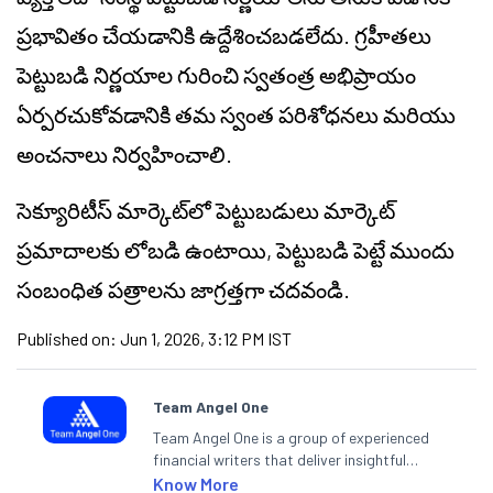
ప్రభావితం చేయడానికి ఉద్దేశించబడలేదు. గ్రహీతలు
పెట్టుబడి నిర్ణయాల గురించి స్వతంత్ర అభిప్రాయం
ఏర్పరచుకోవడానికి తమ స్వంత పరిశోధనలు మరియు
అంచనాలు నిర్వహించాలి.
సెక్యూరిటీస్ మార్కెట్‌లో పెట్టుబడులు మార్కెట్
ప్రమాదాలకు లోబడి ఉంటాయి, పెట్టుబడి పెట్టే ముందు
సంబంధిత పత్రాలను జాగ్రత్తగా చదవండి.
Published on:
Jun 1, 2026, 3:12 PM IST
Team Angel One
Team Angel One is a group of experienced
financial writers that deliver insightful
articles on the stock market, IPO, economy,
Know More