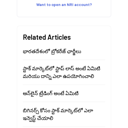
Want to open an NRI account?
Related Articles
భారతదేశంలో బ్రోకరేజ్ ఛార్జీలు
స్టాక్ మార్కెట్‍లో స్టాప్ లాస్ అంటే ఏమిటి
మరియు దాన్ని ఎలా ఉపయోగించాలి
ఆన్‌లైన్ ట్రేడింగ్ అంటే ఏమిటి
బిగినర్స్ కోసం స్టాక్ మార్కెట్‍లో ఎలా
ఇన్వెస్ట్ చేయాలి