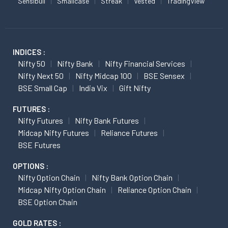
Sensibull
Smallcase
Streak
Vested
TradingView
INDICES :
Nifty 50
Nifty Bank
Nifty Financial Services
Nifty Next 50
Nifty Midcap 100
BSE Sensex
BSE Small Cap
India Vix
Gift Nifty
FUTURES :
Nifty Futures
Nifty Bank Futures
Midcap Nifty Futures
Reliance Futures
BSE Futures
OPTIONS :
Nifty Option Chain
Nifty Bank Option Chain
Midcap Nifty Option Chain
Reliance Option Chain
BSE Option Chain
GOLD RATES :