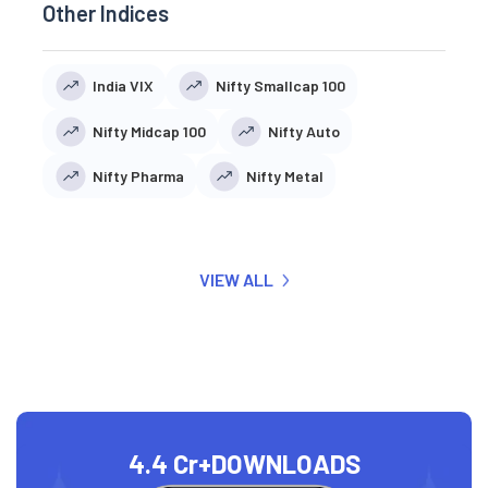
Other Indices
India VIX
Nifty Smallcap 100
Nifty Midcap 100
Nifty Auto
Nifty Pharma
Nifty Metal
VIEW ALL
4.4 Cr+
DOWNLOADS