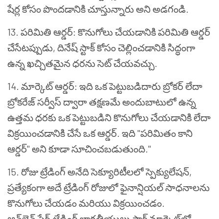
షేర్ల కోసం పొందడానికి చూస్తున్నారు అని అడగండి.
13. పరిమితి ఆర్డర్: కొనుగోలు చేయడానికి పరిమితి ఆర్డర్
చేసేటప్పుడు, దినేష్ స్టాక్ కోసం చెల్లించడానికి సిద్ధంగా
ఉన్న ఖచ్చితమైన ధరను సెట్ చేయవచ్చు.
14. మార్కెట్ ఆర్డర్: ఇది ఒక పెట్టుబడిదారు బ్రోకర్ లేదా
బ్రోకరేజ్ సర్వీస్ ద్వారా తక్షణమే అందుబాటులో ఉన్న
ఉత్తమ ధరకు ఒక పెట్టుబడిని కొనుగోలు చేయడానికి లేదా
విక్రయించడానికి చేసే ఒక ఆర్డర్. ఇది "పరిమితం కాని
ఆర్డర్" అని కూడా సూచించబడుతుంది."
15. రోజు ట్రేడింగ్ అనేది సెక్యూరిటీలలో స్పెక్యులేషన్,
ప్రత్యేకంగా అదే ట్రేడింగ్ రోజులో ఫైనాన్షియల్ సాధనాలను
కొనుగోలు చేయడం మరియు విక్రయించడం.
ఆన్‌లైన్ షేర్ ట్రేడింగ్ భారతీయులు స్టాక్ మార్కెట్‌లో