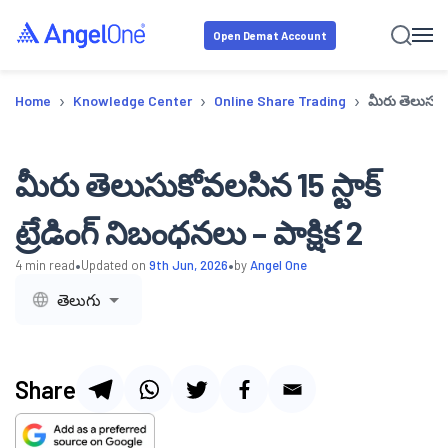
Open Demat Account
›
›
›
Home
Knowledge Center
Online Share Trading
మీరు తెలుసుకోవ
మీరు తెలుసుకోవలసిన 15 స్టాక్
ట్రేడింగ్ నిబంధనలు – పాక్షిక 2
•
•
4
min read
Updated on
9th Jun, 2026
by
Angel One
తెలుగు
Share