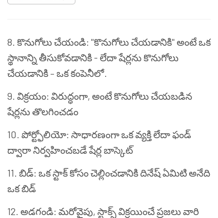
8. కొనుగోలు చేయండి: "కొనుగోలు చేయడానికి" అంటే ఒక
స్థానాన్ని తీసుకోవడానికి - లేదా షేర్లను కొనుగోలు
చేయడానికి – ఒక కంపెనీలో.
9. విక్రయం: విరుద్ధంగా, అంటే కొనుగోలు చేయబడిన
షేర్లను తొలగించడం
10. పోర్ట్ఫోలియో: సాధారణంగా ఒక వ్యక్తి లేదా ఫండ్
ద్వారా నిర్వహించబడే షేర్ల బాస్కెట్
11. బిడ్: ఒక స్టాక్ కోసం చెల్లించడానికి దినేష్ ఏమిటి అనేది
ఒక బిడ్
12. అడగండి: మరోవైపు, స్టాక్స్ విక్రయించే ప్రజలు వారి