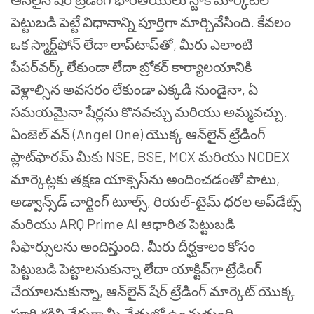
పెట్టుబడి పెట్టే విధానాన్ని పూర్తిగా మార్చివేసింది. కేవలం
ఒక స్మార్ట్‌ఫోన్ లేదా లాప్‌టాప్‌తో, మీరు ఎలాంటి
పేపర్‌వర్క్ లేకుండా లేదా బ్రోకర్ కార్యాలయానికి
వెళ్లాల్సిన అవసరం లేకుండా ఎక్కడి నుండైనా, ఏ
సమయమైనా షేర్లను కొనవచ్చు మరియు అమ్మవచ్చు.
ఏంజెల్ వన్ (Angel One) యొక్క ఆన్‌లైన్ ట్రేడింగ్
ప్లాట్‌ఫారమ్ మీకు NSE, BSE, MCX మరియు NCDEX
మార్కెట్లకు తక్షణ యాక్సెస్‌ను అందించడంతో పాటు,
అడ్వాన్స్‌డ్ చార్టింగ్ టూల్స్, రియల్-టైమ్ ధరల అప్‌డేట్స్
మరియు ARQ Prime AI ఆధారిత పెట్టుబడి
సిఫార్సులను అందిస్తుంది. మీరు దీర్ఘకాలం కోసం
పెట్టుబడి పెట్టాలనుకున్నా లేదా యాక్టివ్‌గా ట్రేడింగ్
చేయాలనుకున్నా, ఆన్‌లైన్ షేర్ ట్రేడింగ్ మార్కెట్ యొక్క
పూర్తి శక్తిని నేరుగా మీ చేతుల్లో ఉంచుతుంది.