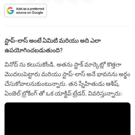
స్టాప్-లాస్ అంటే ఏమిటి మరియు అది ఎలా
ఉపయోగించబడుతుంది?
వినోద్ ను కలుసుకోండి. అతను స్టాక్ మార్కెట్లో కొత్తగా
మొదలుపెట్టారు మరియు స్టాప్-లాస్ అనే భావనను అర్థం
చేసుకోవాలనుకుంటున్నారు. తన స్నేహితుడు ఆశీష్,
ఏంజెల్ బ్రోకింగ్ తో ఒక యాక్టివ్ ట్రేడర్, వివరిస్తున్నారు: