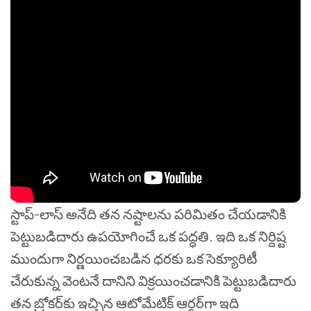
స్టాప్-లాస్ అనేది తన నష్టాలను పరిమితం చేయడానికి
పెట్టుబడిదారు ఉపయోగించే ఒక పద్ధతి. ఇది ఒక నిర్దిష్ట
ముందుగా నిర్ణయించబడిన ధరకు ఒక సెక్యూరిటీ
చేరుకున్న వెంటనే దానిని విక్రయించడానికి పెట్టుబడిదారు
తన బ్రోకర్‌కు ఇచ్చిన ఆటోమేటిక్ ఆర్డర్‌గా ఇది