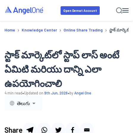
Open Demat Account
›
›
›
Home
Knowledge Center
Online Share Trading
స్టాక్ మార్కె
స్టాక్ మార్కెట్‍లో స్టాప్ లాస్ అంటే
ఏమిటి మరియు దాన్ని ఎలా
ఉపయోగించాలి
•
•
4
min read
Updated on
9th Jun, 2026
by
Angel One
తెలుగు
Share