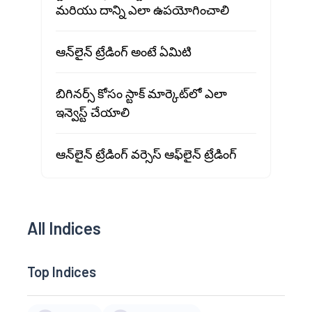
మరియు దాన్ని ఎలా ఉపయోగించాలి
ఆన్‌లైన్ ట్రేడింగ్ అంటే ఏమిటి
బిగినర్స్ కోసం స్టాక్ మార్కెట్‍లో ఎలా
ఇన్వెస్ట్ చేయాలి
ఆన్‌లైన్ ట్రేడింగ్ వర్సెస్ ఆఫ్‌లైన్ ట్రేడింగ్
All Indices
Top Indices