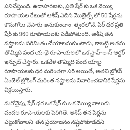
పనిచేస్తుంది. ఉదాహరణకు, ప్రతి షేర్ కు ఒక వెయ్యి
రూపాయల రేటుతో ఆశీష్ ఎబిసి మొబైల్స్ లో 50 షేర్లను
కొనుగోలు చేసారు అనుకుందాం. త్వరలోనే, షేర్ ధర ప్రతి
షేర్ కు 960 రూపాయలకు పడిపోతుంది. ఆశీష్ తన
నష్టాలను పరిమితం చేయాలనుకుంటారు; కాబట్టి అతను
తొమ్మిది వంద యాభై రూపాయలలో ఒక స్టాప్-లాస్ ఆర్డర్
ఇన్పుట్ చేస్తారు. ఒకవేళ తొమ్మిది వంద యాభై
రూపాయలకు ధర మరింతగా సరి అయితే, అతని బ్రోకర్
ఏంజెల్ బ్రోకింగ్ మరింత నష్టాలను నివారించడానికి షేర్లను
విక్రయిస్తారు.
మరోవైపు, షేర్ ధర ఒక షేర్ కు ఒక వెయ్యి నాలుగు
వందల రూపాయలకు పెరిగితే, ఆశీష్ తన షేర్లను
పట్టుకోవాలని తన ప్రయోజనం నష్టపోకూడదని