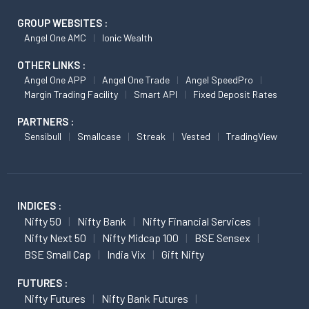
GROUP WEBSITES :
Angel One AMC
Ionic Wealth
OTHER LINKS :
Angel One APP
Angel One Trade
Angel SpeedPro
Margin Trading Facility
Smart API
Fixed Deposit Rates
PARTNERS :
Sensibull
Smallcase
Streak
Vested
TradingView
INDICES :
Nifty 50
Nifty Bank
Nifty Financial Services
Nifty Next 50
Nifty Midcap 100
BSE Sensex
BSE Small Cap
India Vix
Gift Nifty
FUTURES :
Nifty Futures
Nifty Bank Futures