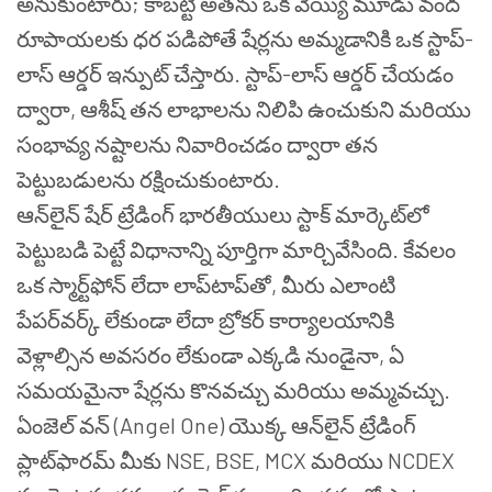
అనుకుంటారు; కాబట్టి అతను ఒక వెయ్యి మూడు వంద
రూపాయలకు ధర పడిపోతే షేర్లను అమ్మడానికి ఒక స్టాప్-
లాస్ ఆర్డర్ ఇన్పుట్ చేస్తారు. స్టాప్-లాస్ ఆర్డర్ చేయడం
ద్వారా, ఆశీష్ తన లాభాలను నిలిపి ఉంచుకుని మరియు
సంభావ్య నష్టాలను నివారించడం ద్వారా తన
పెట్టుబడులను రక్షించుకుంటారు.
ఆన్‌లైన్ షేర్ ట్రేడింగ్ భారతీయులు స్టాక్ మార్కెట్‌లో
పెట్టుబడి పెట్టే విధానాన్ని పూర్తిగా మార్చివేసింది. కేవలం
ఒక స్మార్ట్‌ఫోన్ లేదా లాప్‌టాప్‌తో, మీరు ఎలాంటి
పేపర్‌వర్క్ లేకుండా లేదా బ్రోకర్ కార్యాలయానికి
వెళ్లాల్సిన అవసరం లేకుండా ఎక్కడి నుండైనా, ఏ
సమయమైనా షేర్లను కొనవచ్చు మరియు అమ్మవచ్చు.
ఏంజెల్ వన్ (Angel One) యొక్క ఆన్‌లైన్ ట్రేడింగ్
ప్లాట్‌ఫారమ్ మీకు NSE, BSE, MCX మరియు NCDEX