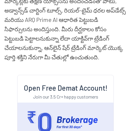
మార్కెట్లకు తక్షణ యాక్సెస్‌ను అందించడంతో పాటు,
అడ్వాన్స్‌డ్ చార్టింగ్ టూల్స్, రియల్-టైమ్ ధరల అప్‌డేట్స్
మరియు ARQ Prime AI ఆధారిత పెట్టుబడి
సిఫార్సులను అందిస్తుంది. మీరు దీర్ఘకాలం కోసం
పెట్టుబడి పెట్టాలనుకున్నా లేదా యాక్టివ్‌గా ట్రేడింగ్
చేయాలనుకున్నా, ఆన్‌లైన్ షేర్ ట్రేడింగ్ మార్కెట్ యొక్క
పూర్తి శక్తిని నేరుగా మీ చేతుల్లో ఉంచుతుంది.
Open Free Demat Account!
Join our 3.5 Cr+ happy customers