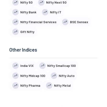
Nifty 50
Nifty Next 50
Nifty Bank
Nifty IT
Nifty Financial Services
BSE Sensex
Gift Nifty
Other Indices
India VIX
Nifty Smallcap 100
Nifty Midcap 100
Nifty Auto
Nifty Pharma
Nifty Metal