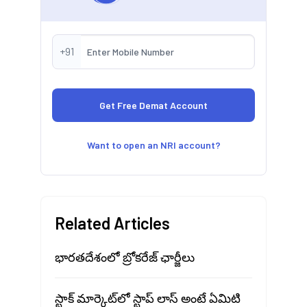
+91
Want to open an NRI account?
Related Articles
భారతదేశంలో బ్రోకరేజ్ ఛార్జీలు
స్టాక్ మార్కెట్‍లో స్టాప్ లాస్ అంటే ఏమిటి