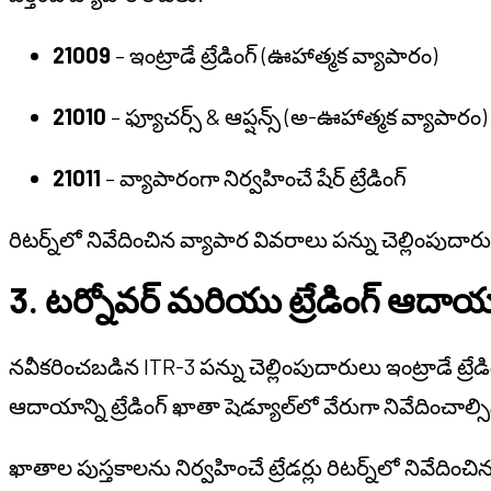
21009
– ఇంట్రాడే ట్రేడింగ్ (ఊహాత్మక వ్యాపారం)
21010
– ఫ్యూచర్స్ & ఆప్షన్స్ (అ-ఊహాత్మక వ్యాపారం)
21011
– వ్యాపారంగా నిర్వహించే షేర్ ట్రేడింగ్
రిటర్న్‌లో నివేదించిన వ్యాపార వివరాలు పన్ను చెల్లింపుదారుడ
3. టర్నోవర్ మరియు ట్రేడింగ్ ఆదాయాన
నవీకరించబడిన ITR-3 పన్ను చెల్లింపుదారులు ఇంట్రాడే ట
ఆదాయాన్ని ట్రేడింగ్ ఖాతా షెడ్యూల్‌లో వేరుగా నివేదించా
ఖాతాల పుస్తకాలను నిర్వహించే ట్రేడర్లు రిటర్న్‌లో నివే