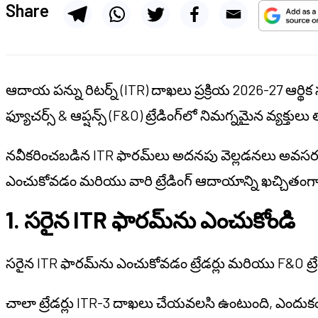
Share
ఆదాయ పన్ను రిటర్న్ (ITR) దాఖలు ప్రక్రియ 2026-27 ఆర్థ
ఫ్యూచర్స్ & ఆప్షన్స్ (F&O) ట్రేడింగ్‌లో నిమగ్నమైన వ్యక్తులు
నవీకరించబడిన ITR ఫారమ్‌లు అదనపు వెల్లడనలు అవసరం చేస్త
ఎంచుకోవడం మరియు వారి ట్రేడింగ్ ఆదాయాన్ని ఖచ్చితంగ
1. సరైన ITR ఫారమ్‌ను ఎంచుకోండి
సరైన ITR ఫారమ్‌ను ఎంచుకోవడం ట్రేడర్లు మరియు F&O ట్ర
చాలా ట్రేడర్లు ITR-3 దాఖలు చేయవలసి ఉంటుంది, ఎందుకంట