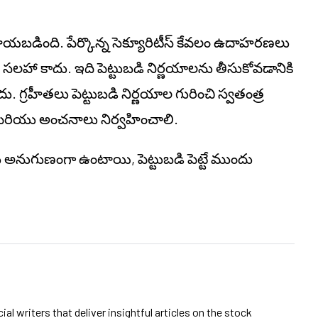
ం రాయబడింది. పేర్కొన్న సెక్యూరిటీస్ కేవలం ఉదాహరణలు
సలహా కాదు. ఇది పెట్టుబడి నిర్ణయాలను తీసుకోవడానికి
లేదు. గ్రహీతలు పెట్టుబడి నిర్ణయాల గురించి స్వతంత్ర
మరియు అంచనాలు నిర్వహించాలి.
ు
అనుగుణంగా ఉంటాయి, పెట్టుబడి పెట్టే ముందు
al writers that deliver insightful articles on the stock