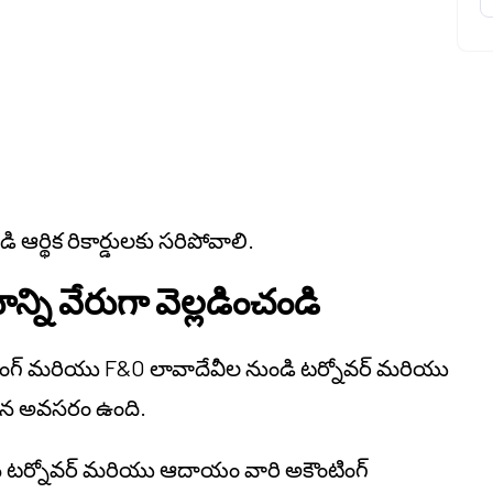
ి ఆర్థిక రికార్డులకు సరిపోవాలి.
్ని వేరుగా వెల్లడించండి
్రేడింగ్ మరియు F&O లావాదేవీల నుండి టర్నోవర్ మరియు
ల్సిన అవసరం ఉంది.
దించిన టర్నోవర్ మరియు ఆదాయం వారి అకౌంటింగ్