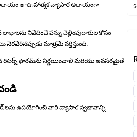
్ ఆదాయం అ-ఊహాత్మక వ్యాపార ఆదాయంగా
S
ాభాలను నివేదించే పన్ను చెల్లింపుదారుల కోసం
ు నెరవేరినప్పుడు మాత్రమే వర్తిస్తుంది.
R
రైన రిటర్న్ ఫారమ్‌ను నిర్ణయించాలి మరియు అవసరమైతే
చండి
 కోడ్‌లను ఉపయోగించి వారి వ్యాపార స్వభావాన్ని