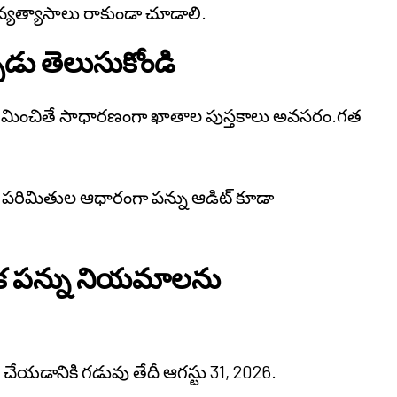
వ్యత్యాసాలు రాకుండా చూడాలి.
డు తెలుసుకోండి
్షలు మించితే సాధారణంగా ఖాతాల పుస్తకాలు అవసరం.గత
దేవీ పరిమితుల ఆధారంగా పన్ను ఆడిట్ కూడా
క పన్ను నియమాలను
చేయడానికి గడువు తేదీ ఆగస్టు 31, 2026.