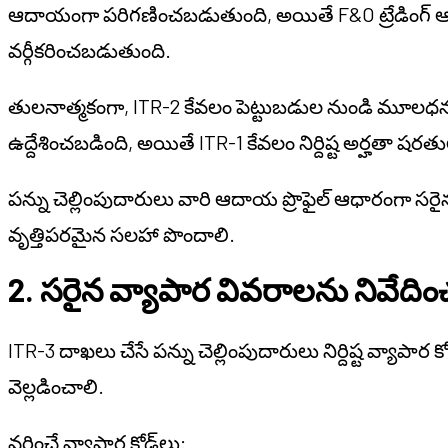
ఆదాయంగా పరిగణించబడుతుంది, అయితే F&O ట్రేడింగ
వర్గీకరించబడుతుంది.
తులనాత్మకంగా, ITR-2 కేవలం పెట్టుబడుల నుండి మూలధన ల
ఉద్దేశించబడింది, అయితే ITR-1 కేవలం నిర్దిష్ట అర్హతా షరతుల
పన్ను చెల్లింపుదారులు వారి ఆదాయ ప్రొఫైల్ ఆధారంగా స
వృత్తిపరమైన సలహా పొందాలి.
2. సరైన వ్యాపార వివరాలను నివేదిం
ITR-3 దాఖలు చేసే పన్ను చెల్లింపుదారులు నిర్దిష్ట వ్యాపార
వెల్లడించాలి.
వర్తించే వ్యాపార కోడ్‌లు: