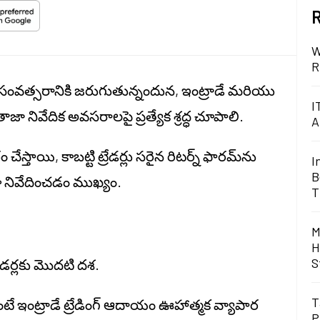
R
W
R
ిక సంవత్సరానికి జరుగుతున్నందున, ఇంట్రాడే మరియు
I
 తాజా నివేదిక అవసరాలపై ప్రత్యేక శ్రద్ధ చూపాలి.
A
ాయి, కాబట్టి ట్రేడర్లు సరైన రిటర్న్ ఫారమ్‌ను
I
B
ా నివేదించడం ముఖ్యం.
T
M
H
S
ేడర్లకు మొదటి దశ.
T
ే ఇంట్రాడే ట్రేడింగ్ ఆదాయం ఊహాత్మక వ్యాపార
P