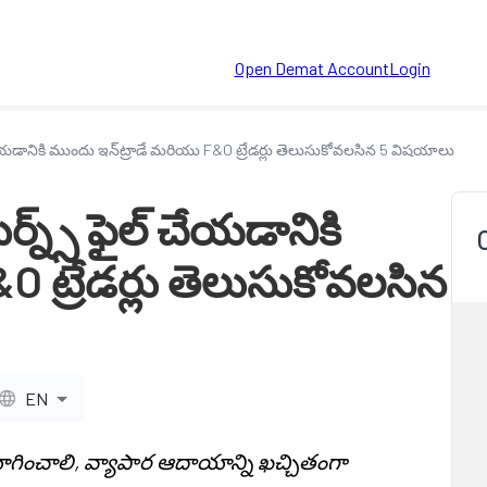
Open Demat Account
Login
్ చేయడానికి ముందు ఇన్‌ట్రాడే మరియు F&O ట్రేడర్లు తెలుసుకోవలసిన 5 విషయాలు
్న్స్ ఫైల్ చేయడానికి
O ట్రేడర్లు తెలుసుకోవలసిన
EN
యోగించాలి, వ్యాపార ఆదాయాన్ని ఖచ్చితంగా