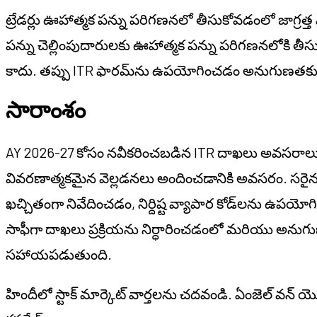
ట్రేడర్లు ఊహాత్మక పన్ను పరిగణనలో తీసుకోవడంలో జాగ్రత్త
పన్ను చెల్లింపుదారులకు ఊహాత్మక పన్ను పరిగణనలోకి త
కాదు. తప్పు ITR ఫారమ్‌ను ఉపయోగించడం అనుగుణతకు స
సారాంశం
AY 2026-27 కోసం నవీకరించబడిన ITR దాఖలు అవసరాలు ఇ
వివరణాత్మకమైన వెల్లడనలు అందించడానికి అవసరం. సరైన
ఖచ్చితంగా నివేదించడం, నిర్దిష్ట వ్యాపార కోడ్‌లను ఉప
సాఫీగా దాఖలు ప్రక్రియను నిర్ధారించడంలో మరియు అన
సహాయపడుతుంది.
హిందీలో స్టాక్ మార్కెట్ వార్తలను చదవండి. ఏంజెల్ వన్ య