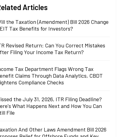
elated Articles
ill the Taxation (Amendment) Bill 2026 Change
EIT Tax Benefits for Investors?
TR Revised Return: Can You Correct Mistakes
fter Filing Your Income Tax Return?
ncome Tax Department Flags Wrong Tax
enefit Claims Through Data Analytics, CBDT
ightens Compliance Checks
issed the July 31, 2026, ITR Filing Deadline?
ere's What Happens Next and How You Can
till File
axation And Other Laws Amendment Bill 2026
roposes Relief for Offshore Funds and Key