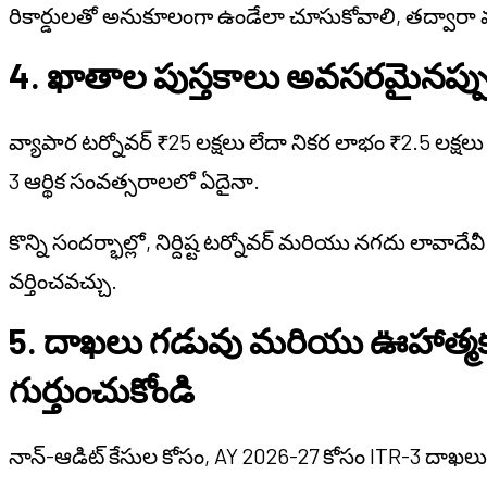
రికార్డులతో అనుకూలంగా ఉండేలా చూసుకోవాలి, తద్వారా 
4. ఖాతాల పుస్తకాలు అవసరమైనప్పు
వ్యాపార టర్నోవర్ ₹25 లక్షలు లేదా నికర లాభం ₹2.5 లక
3 ఆర్థిక సంవత్సరాలలో ఏదైనా.
కొన్ని సందర్భాల్లో, నిర్దిష్ట టర్నోవర్ మరియు నగదు లావా
వర్తించవచ్చు.
5. దాఖలు గడువు మరియు ఊహాత్మ
గుర్తుంచుకోండి
నాన్-ఆడిట్ కేసుల కోసం, AY 2026-27 కోసం ITR-3 దాఖలు 