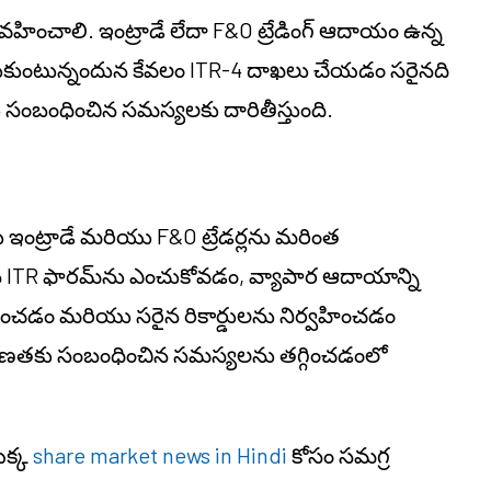
 వహించాలి. ఇంట్రాడే లేదా F&O ట్రేడింగ్ ఆదాయం ఉన్న
ీసుకుంటున్నందున కేవలం ITR-4 దాఖలు చేయడం సరైనది
ంబంధించిన సమస్యలకు దారితీస్తుంది.
ంట్రాడే మరియు F&O ట్రేడర్లను మరింత
 ITR ఫారమ్‌ను ఎంచుకోవడం, వ్యాపార ఆదాయాన్ని
యోగించడం మరియు సరైన రికార్డులను నిర్వహించడం
ుగుణతకు సంబంధించిన సమస్యలను తగ్గించడంలో
ొక్క
share market news in Hindi
కోసం సమగ్ర