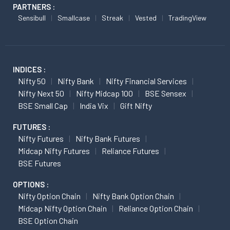
PARTNERS :
Sensibull
Smallcase
Streak
Vested
TradingView
INDICES :
Nifty 50
Nifty Bank
Nifty Financial Services
Nifty Next 50
Nifty Midcap 100
BSE Sensex
BSE Small Cap
India Vix
Gift Nifty
FUTURES :
Nifty Futures
Nifty Bank Futures
Midcap Nifty Futures
Reliance Futures
BSE Futures
OPTIONS :
Nifty Option Chain
Nifty Bank Option Chain
Midcap Nifty Option Chain
Reliance Option Chain
BSE Option Chain