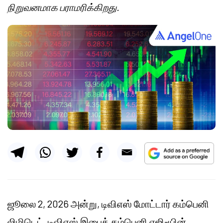
நிறுவனமாக பராமரிக்கிறது.
ஜூலை 2, 2026 அன்று, டிவிஎஸ் மோட்டார் கம்பெனி
லிமிடெட், டிவிஎஸ் இபைக் கம்பெனி ஏஜி-யின்