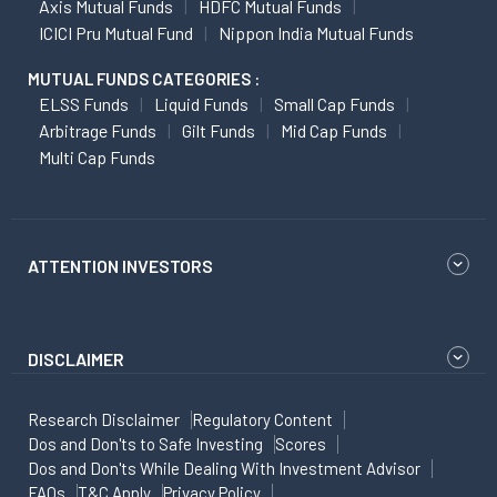
Axis Mutual Funds
HDFC Mutual Funds
ICICI Pru Mutual Fund
Nippon India Mutual Funds
MUTUAL FUNDS CATEGORIES :
ELSS Funds
Liquid Funds
Small Cap Funds
Arbitrage Funds
Gilt Funds
Mid Cap Funds
Multi Cap Funds
ATTENTION INVESTORS
DISCLAIMER
Research Disclaimer
Regulatory Content
Dos and Don'ts to Safe Investing
Scores
Dos and Don'ts While Dealing With Investment Advisor
FAQs
T&C Apply
Privacy Policy