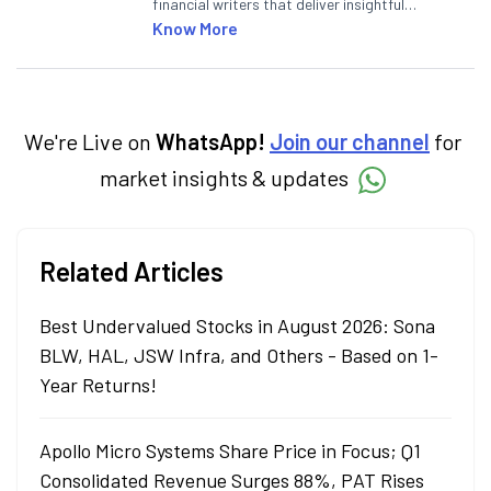
financial writers that deliver insightful
articles on the stock market, IPO, economy,
Know More
personal finance, commodities and related
categories.
We're Live on
WhatsApp!
Join our channel
for
market insights & updates
Related Articles
Best Undervalued Stocks in August 2026: Sona
BLW, HAL, JSW Infra, and Others - Based on 1-
Year Returns!
Apollo Micro Systems Share Price in Focus; Q1
Consolidated Revenue Surges 88%, PAT Rises