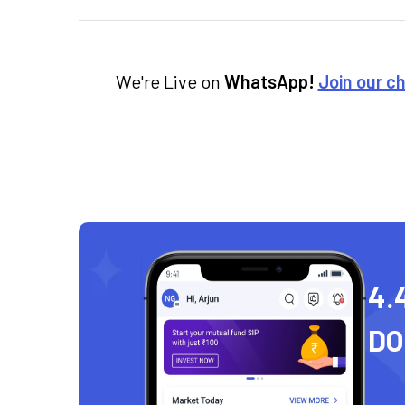
We're Live on
WhatsApp!
Join our c
4.
D