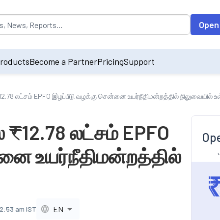
opulated by default on accessing the input field. On entering data int
Open
roducts
Become a Partner
Pricing
Support
₹12.78 லட்சம் EPFO இழப்பீடு வழக்கு சென்னை உயர்நீதிமன்றத்தில் நிலுவையில் உ
ஸ் ₹12.78 லட்சம் EPFO
Ope
னை உயர்நீதிமன்றத்தில்
EN
12:53 am IST