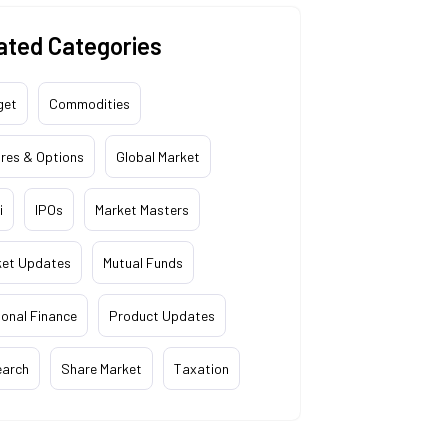
ated Categories
get
Commodities
res & Options
Global Market
i
IPOs
Market Masters
ket Updates
Mutual Funds
onal Finance
Product Updates
earch
Share Market
Taxation