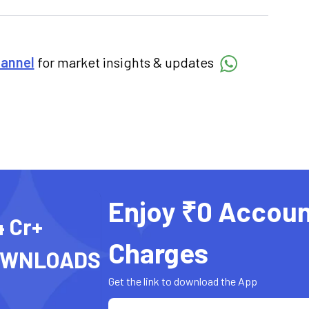
hannel
for market insights & updates
Enjoy ₹0 Accoun
4 Cr+
Charges
OWNLOADS
Get the link to download the App