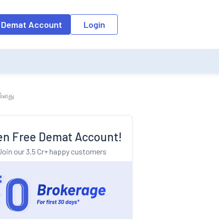
o the input field, the suggestion list will be updated as per the keyw
 Demat Account
Login
ள்ளது
n Free Demat Account!
Join our 3.5 Cr+ happy customers