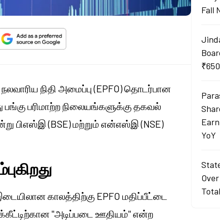
Fall
Jind
Boar
₹650
ள் நலவாரிய நிதி அமைப்பு (EPFO) தொடர்பான
Para
து பங்கு பரிமாற்ற நிலையங்களுக்கு தகவல்
Shar
Earn
று பிஎஸ்இ (BSE) மற்றும் என்எஸ்இ (NSE)
YoY
்புகிறது
Stat
Over
Tota
5 இடையிலான காலத்திற்கு EPFO மதிப்பீட்டை
க்கீட்டிற்கான "அடிப்படை ஊதியம்" என்ற