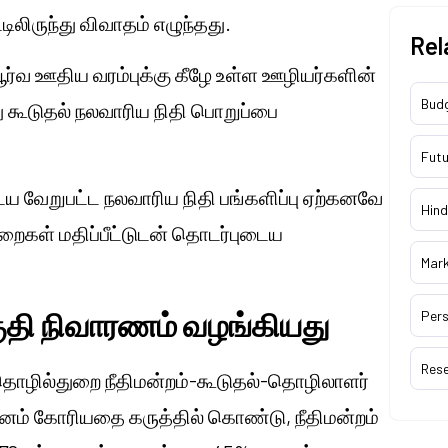
டிலிருந்து விவாதம் எழுந்தது.
Rel
ர்வ ஊதிய வரம்புக்கு கீழே உள்ள ஊழியர்களின்
Bud
ு கூடுதல் நலவாரிய நிதி பொறுப்பை
Futu
டைய வேறுபட்ட நலவாரிய நிதி பங்களிப்பு ஏற்கனவே
Hind
றைகள் மதிப்பீட்டுடன் தொடர்புடைய
Mar
ுதி நிவாரணம் வழங்கியது
Pers
Res
தொழில்துறை நீதிமன்றம்-கூடுதல்-தொழிலாளர்
வனம் கோரியதை கருத்தில் கொண்டு, நீதிமன்றம்