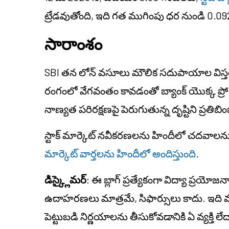
ట్రేడవుతోంది, ఇది గత ముగింపు ధర నుండి 0.092%
సారాంశం
SBI తన లోన్ వసూలు మౌలిక సదుపాయాల విస్తరణను 
రంగంలో వేగవంతం కావడంతో బ్యాంక్ యొక్క ప్రో యాక
నాణ్యత పరిరక్షణపై పెరుగుతున్న దృష్టిని ప్రతిబింబ
స్టాక్ మార్కెట్ నవీకరణలను హిందీలో చదవాలను
మార్కెట్ వార్తలను హిందీలో అందిస్తుంది
.
డిస్క్లైమర్
: ఈ బ్లాగ్ ప్రత్యేకంగా విద్యా ప్రయో
ఉదాహరణలు మాత్రమే, సిఫార్సులు కాదు. ఇది వ్యక
పెట్టుబడి నిర్ణయాలను తీసుకోవడానికి ఏ వ్యక్తి లే