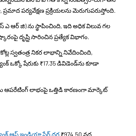
, ప్రమాద పర్యవేక్షణ ప్రక్రియలను మెరుగుపరుస్తోంది.
 (ఎస్ ఎ ఆర్ జి) ను స్థాపించింది, ఇది అధిక విలువ గల
కారంపై దృష్టి సారించిన ప్రత్యేక విభాగం.
ోట్ల స్వతంత్ర నికర లాభాన్ని నివేదించింది,
ాంక్ ఒక్కో షేరుకు ₹17.35 డివిడెండ్‌ను కూడా
 ఆపరేటింగ్ లాభంపై ఒత్తిడి కారణంగా మార్కెట్
బ్యాంక్ ఆఫ్ ఇండియా షేర్ ధర
₹974.50 వద్ద