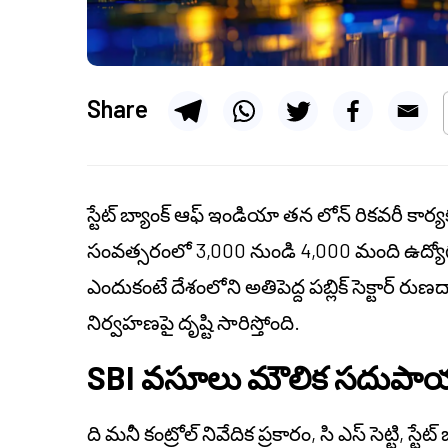
Share
స్టేట్ బ్యాంక్ ఆఫ్ ఇండియా తన లోన్ రికవరీ కార
సంవత్సరంలో 3,000 నుండి 4,000 మంది ఉద్యో
ఎందుకంటే దేశంలోని అతిపెద్ద పబ్లిక్ సెక్టార్
నిర్వహణపై దృష్టి సారిస్తోంది.
SBI వసూలు మౌలిక సదుపాయాల
ది
మనీ కంట్రోల్
నివేదిక ప్రకారం, సి ఎస్ సెట్టి, స్