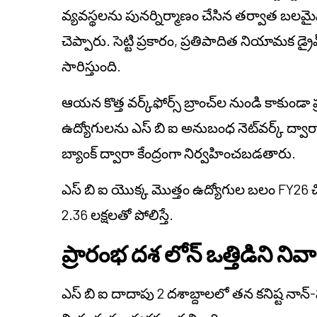
వ్యవస్థలను పునర్నిర్మాణం చేసిన తర్వాత బలమై
చెప్పారు. సెట్టి ప్రకారం, ప్రతిపాదిత నియామక డ్ర
సారిస్తుంది.
ఆయన కొత్త వర్క్‌ఫోర్స్ బ్రాంచ్‌ల నుండి కాకుండా ప్
ఉద్యోగులను ఎస్ బి ఐ అనుబంధ నెట్‌వర్క్ ద్వా
బ్యాంక్ ద్వారా కేంద్రంగా నిర్వహించబడతారు.
ఎస్ బి ఐ యొక్క మొత్తం ఉద్యోగుల బలం FY26 చి
2.36 లక్షలతో పోలిస్తే.
ప్రారంభ దశ లోన్ ఒత్తిడిని నివ
ఎస్ బి ఐ దాదాపు 2 దశాబ్దాలలో తన కనిష్ట నాన్-ప