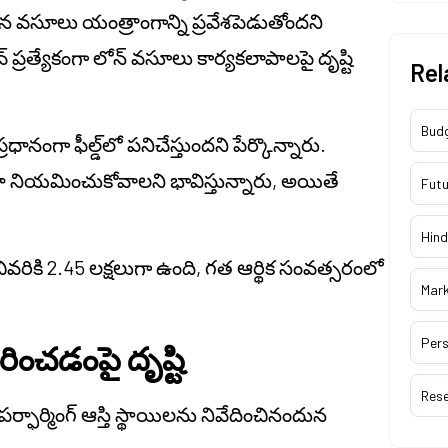
న వసూలు యంత్రాంగాన్ని ప్రవేశపెడుతోందని
ైవ్ ప్రత్యేకంగా లోన్ వసూలు కార్యకలాపాలపై దృష్టి
Rel
Bud
రధానంగా ఫీల్డ్‌లో పనిచేస్తుందని పేర్కొన్నారు.
రా నియమించుకోవాలని భావిస్తున్నారు, అయితే
Futu
Hind
వరికి 2.45 లక్షలుగా ఉంది, గత ఆర్థిక సంవత్సరంలో
Mar
Pers
ారించడంపై దృష్టి
Res
ర్ఫార్మింగ్ ఆస్తి స్థాయిలను నివేదించినందున