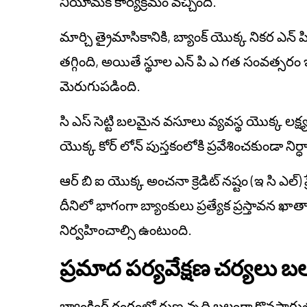
నియామక కార్యక్రమం వచ్చింది.
మార్చి త్రైమాసికానికి, బ్యాంక్ యొక్క నికర ఎన్
తగ్గింది, అయితే స్థూల ఎన్ పి ఎ గత సంవత్సరం 
మెరుగుపడింది.
సి ఎస్ సెట్టి బలమైన వసూలు వ్యవస్థ యొక్క లక్ష్
యొక్క కోర్ లోన్ పుస్తకంలోకి ప్రవేశించకుండా నిర
ఆర్ బి ఐ యొక్క అంచనా క్రెడిట్ నష్టం (ఇ సి ఎల్) 
దీనిలో భాగంగా బ్యాంకులు ప్రత్యేక ప్రస్తావన 
నిర్వహించాల్సి ఉంటుంది.
ప్రమాద పర్యవేక్షణ చర్యలు
బ్యాంకింగ్ రంగంలో రుణ వృద్ధి బలంగా కొనసాగ