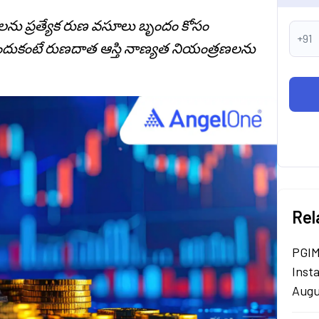
గులను ప్రత్యేక రుణ వసూలు బృందం కోసం
+91
 ఎందుకంటే రుణదాత ఆస్తి నాణ్యత నియంత్రణలను
Rel
PGIM
Inst
Augu