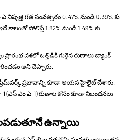
 పి ఎ నిష్పత్తి గత సంవత్సరం 0.47% నుండి 0.39% కు
ఇదే కాలంతో పోలిస్తే 1.82% నుండి 1.49% కు
యం ప్రారంభ దశలో ఒత్తిడికి గురైన రుణాలు బ్యాంక్
్ధారించడం అని చెప్పారు.
ఫ్రేమ్‌వర్క్ ప్రభావాన్ని కూడా ఆయన హైలైట్ చేశారు,
ఖాతా-1 (ఎస్ ఎం ఎ-1) రుణాల కోసం కూడా నిబంధనలు
 బలపడుతూనే ఉన్నాయి
ుతున్నందున ఎస్ బి ఐ గత కొన్ని సంవత్సరాలుగా తన