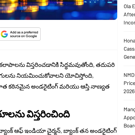
Ola E
Afte
Inco
Hona
Cass
Gene
్యకలాపాలను విస్తరించడానికి సిద్ధమవుతోంది, తదుపరి
NMDC
గులను నియమించుకోవాలని యోచిస్తోంది,
Price
 రుణదాత కఠినమైన అండరైటింగ్ మరియు ఆస్తి నాణ్యత
2026
Mang
ను విస్తరించింది
Appo
Boar
టేట్ బ్యాంక్ ఆఫ్ ఇండియా చైర్మన్, బ్యాంక్ తన అండరైటింగ్