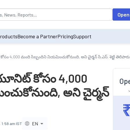
opulated by default on accessing the input field. On entering data int
Open
roducts
Become a Partner
Pricing
Support
కోసం 4,000 మంది సిబ్బందిని నియమించుకోనుంది, అని చైర్మన్ సి.ఎస్. శెట్టి తెలిపారు
 యూనిట్ కోసం 4,000
Ope
ంచుకోనుంది, అని చైర్మన్
EN
 1:59 am IST