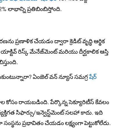
 లాభాన్ని ప్రతిబింబిస్తోంది.
ప్రణాళిక చేయడం ద్వారా క్రెడిట్ వృద్ధి ఆర్థిక
్టివ్ రిస్క్ మేనేజ్‌మెంట్ మరియు దీర్ఘకాలిక ఆస్తి
ిస్తుంది.
కుంటున్నారా? ఏంజెల్ వన్ న్యూస్ సమగ్ర
షేర్
జనాల కోసం రాయబడింది. పేర్కొన్న సెక్యూరిటీస్ కేవలం
్తిగత సిఫార్సు/
ఇన్వెస్ట్‌మెంట్
సలహా కాదు. ఇది
దా సంస్థను ప్రభావితం చేయడం లక్ష్యంగా పెట్టుకోలేదు.