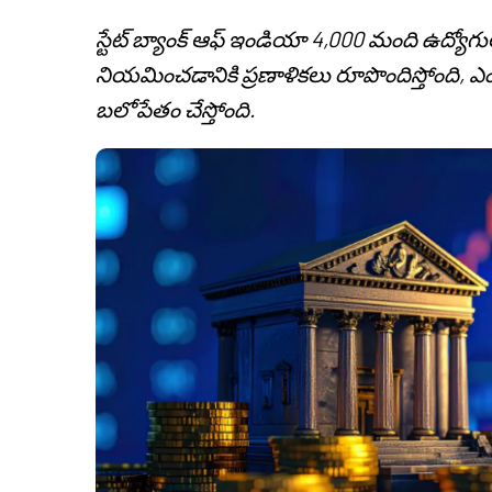
స్టేట్ బ్యాంక్ ఆఫ్ ఇండియా 4,000 మంది ఉద్యో
నియమించడానికి ప్రణాళికలు రూపొందిస్తోంది,
బలోపేతం చేస్తోంది.