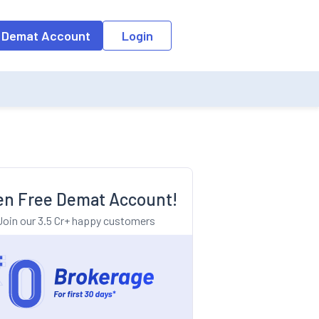
o the input field, the suggestion list will be updated as per the keyw
 Demat Account
Login
n Free Demat Account!
Join our 3.5 Cr+ happy customers