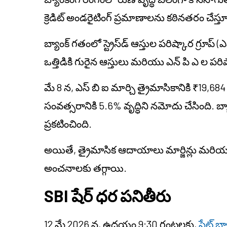
క్రెడిట్ అండరైటింగ్ ప్రమాణాలను కఠినతరం చేస్తూ
బ్యాంక్ గతంలో స్ట్రెస్‌డ్ ఆస్తుల పరిష్కార గ్రూప్
ఒత్తిడికి గురైన ఆస్తులు మరియు ఎన్ పి ఎ ల పరిష్
మే 8 న, ఎస్ బి ఐ మార్చి త్రైమాసికానికి ₹19,684 క
సంవత్సరానికి 5.6% వృద్ధిని నమోదు చేసింది. బ్య
ప్రకటించింది.
అయితే, త్రైమాసిక ఆదాయాలు మార్జిన్లు మరియు
అంచనాలకు తగ్గాయి.
SBI షేర్ ధర పనితీరు
12 మే 2026 న, ఉదయం 9:30 గంటలకు,
స్టేట్ 