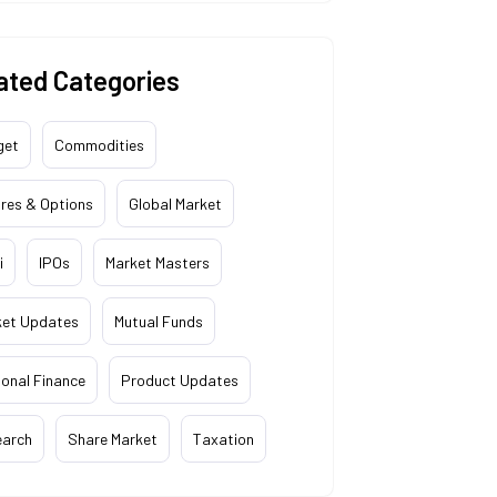
ated Categories
get
Commodities
res & Options
Global Market
i
IPOs
Market Masters
ket Updates
Mutual Funds
onal Finance
Product Updates
earch
Share Market
Taxation