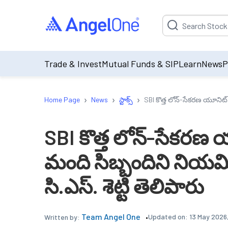
Suggestion will be p
Trade & Invest
Mutual Funds & SIP
Learn
News
P
›
›
›
Home Page
News
స్టాక్స్
SBI కొత్త లోన్-సేకరణ యూనిట్ 
SBI కొత్త లోన్-సేకరణ
మంది సిబ్బందిని నియమి
సి.ఎస్. శెట్టి తెలిపారు
Team Angel One
Updated on:
13 May 2026,
Written by: