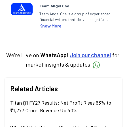
Team Angel One
Team Angel One is a group of experienced
financial writers that deliver insightful
articles on the stock market, IPO, economy,
Know More
personal finance, commodities and related
categories.
We're Live on
WhatsApp!
Join our channel
for
market insights & updates
Related Articles
Titan Q1 FY27 Results: Net Profit Rises 63% to
₹1,777 Crore, Revenue Up 40%