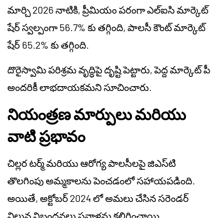
మార్చి 2026 నాటికి, ప్రీమియం పరంగా ఎల్‌ఐసి మార్కెట్
షేర్ స్వల్పంగా 56.7% కు తగ్గింది, పాలసీ కౌంట్ మార్కెట్
షేర్ 65.2% కు తగ్గింది.
దొరైస్వామి పరిశ్రమ వృద్ధిపై దృష్టి పెట్టారు, పెద్ద మార్కెట్ పీ
అందరికీ లాభదాయకమని సూచించారు.
నియంత్రణ మార్పులు మరియు
వాటి ప్రభావం
చిల్లర టర్మ్ మరియు ఆరోగ్య పాలసీలపై జిఎస్‌టి
తొలగింపు అమ్మకాలను పెంచడంలో సహాయపడింది.
అయితే, అక్టోబర్ 2024 లో అమలు చేసిన సరెండర్
విలువ నిబంధనలు సవాళ్లను కలిగించాయి.