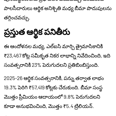
పాలసీదారులు ఆర్థిక అనిశ్చితి మధ్య బీమా పొదుపులను
తగ్గించవచ్చు.
ప్రస్తుత ఆర్థిక పనితీరు
ఈ ఆందోళనల మధ్య, ఎల్‌ఐసి మార్చి త్రైమాసికానికి
₹23,467 కోట్ల సమీకృత నికర లాభాన్ని నివేదించింది, ఇది
సంవత్సరానికి 23% పెరుగుదలని ప్రతిబింబిస్తుంది.
2025-26 ఆర్థిక సంవత్సరానికి, పన్ను తర్వాత లాభం
19.3% పెరిగి ₹57,419 కోట్లకు చేరుకుంది. బీమా సంస్థ
మొత్తం ప్రీమియం ఆదాయంలో 9.8% పెరుగుదలని
కూడా అనుభవించింది, మొత్తం ₹5.4 ట్రిలియన్.