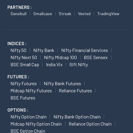
PARTNERS :
Sensibull
Smallcase
Streak
Vested
TradingView
INDICES :
Nifty 50
Nifty Bank
Nifty Financial Services
Nifty Next 50
Nifty Midcap 100
BSE Sensex
BSE Small Cap
India Vix
Gift Nifty
FUTURES :
Nifty Futures
Nifty Bank Futures
Midcap Nifty Futures
Reliance Futures
BSE Futures
OPTIONS :
Nifty Option Chain
Nifty Bank Option Chain
Midcap Nifty Option Chain
Reliance Option Chain
BSE Option Chain