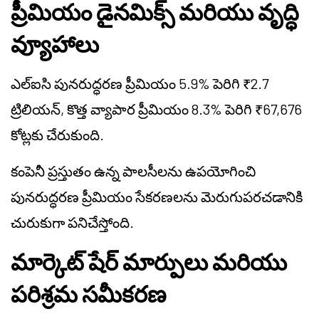
ప్రీమియం డైనమిక్స్ మరియు వృద్ధి
వ్యూహాలు
ఎల్‌ఐసి పునరుద్ధరణ ప్రీమియం 5.9% పెరిగి ₹2.7
ట్రిలియన్, కొత్త వ్యాపార ప్రీమియం 8.3% పెరిగి ₹67,676
కోట్లకు చేరుకుంది.
కంపెనీ ప్రస్తుతం ఉన్న పాలసీలను ఉపయోగించి
పునరుద్ధరణ ప్రీమియం సేకరణలను మెరుగుపరచడానికి
చురుకుగా పనిచేస్తోంది.
మార్కెట్ షేర్ మార్పులు మరియు
పరిశ్రమ సమీకరణ