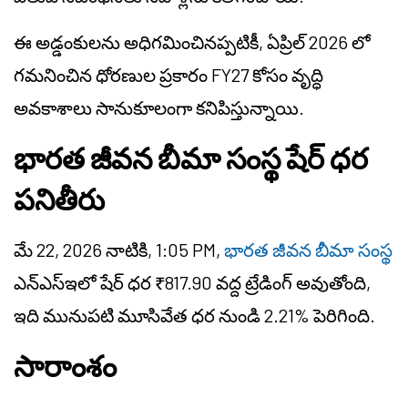
ఈ అడ్డంకులను అధిగమించినప్పటికీ, ఏప్రిల్ 2026 లో
గమనించిన ధోరణుల ప్రకారం FY27 కోసం వృద్ధి
అవకాశాలు సానుకూలంగా కనిపిస్తున్నాయి.
భారత జీవన బీమా సంస్థ షేర్ ధర
పనితీరు
మే 22, 2026 నాటికి, 1:05 PM,
భారత జీవన బీమా సంస్థ
ఎన్‌ఎస్‌ఇలో షేర్ ధర ₹817.90 వద్ద ట్రేడింగ్ అవుతోంది,
ఇది మునుపటి మూసివేత ధర నుండి 2.21% పెరిగింది.
సారాంశం