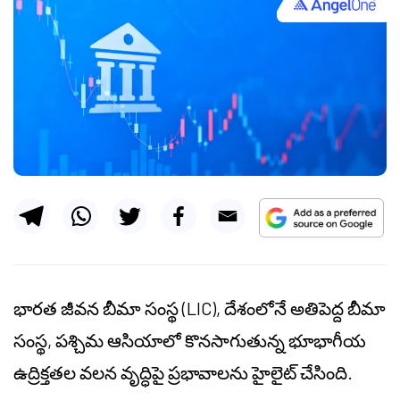
భారత జీవన బీమా సంస్థ (LIC), దేశంలోనే అతిపెద్ద బీమా
సంస్థ, పశ్చిమ ఆసియాలో కొనసాగుతున్న భూభాగీయ
ఉద్రిక్తతల వలన వృద్ధిపై ప్రభావాలను హైలైట్ చేసింది.