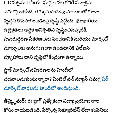
LIC పశ్చిమ ఆసియా ఘర్షణ వల్ల కలిగే సవాళ్లను
ఎదుర్కొంటోంది, తక్కువ పొదుపు స్థాయిలతో కూడా
వృద్ధిని కొనసాగించడంపై దృష్టి పెట్టింది. భూభాగీయ
ఉద్రిక్తతలు ఆర్థిక అనిశ్చితిని సృష్టించినప్పటికీ,
పునరుద్ధరణ సేకరణలను పెంచడానికి మరియు మార్కెట్
మార్పులకు అనుగుణంగా ఉండటానికి ఎల్‌ఐసి
వ్యూహాలు దాని దృష్టిలో కేంద్రంగా ఉన్నాయి.
స్టాక్ మార్కెట్ నవీకరణలను హిందీలో
చదవాలనుకుంటున్నారా? ఏంజెల్ వన్ న్యూస్ సమగ్ర
షేర్
మార్కెట్ వార్తలను హిందీలో అందిస్తుంది
.
డిస్క్లైమర్:
ఈ బ్లాగ్ ప్రత్యేకంగా విద్యా ప్రయోజనాల
కోసం రాయబడింది. పేర్కొన్న సెక్యూరిటీస్ లేదా కంపెనీలు