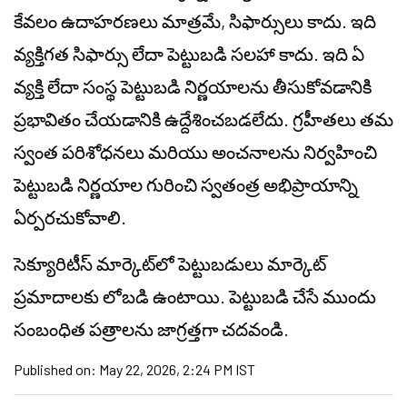
కేవలం ఉదాహరణలు మాత్రమే, సిఫార్సులు కాదు. ఇది
వ్యక్తిగత సిఫార్సు లేదా పెట్టుబడి సలహా కాదు. ఇది ఏ
వ్యక్తి లేదా సంస్థ పెట్టుబడి నిర్ణయాలను తీసుకోవడానికి
ప్రభావితం చేయడానికి ఉద్దేశించబడలేదు. గ్రహీతలు తమ
స్వంత పరిశోధనలు మరియు అంచనాలను నిర్వహించి
పెట్టుబడి నిర్ణయాల గురించి స్వతంత్ర అభిప్రాయాన్ని
ఏర్పరచుకోవాలి.
సెక్యూరిటీస్ మార్కెట్‌లో పెట్టుబడులు మార్కెట్
ప్రమాదాలకు లోబడి ఉంటాయి. పెట్టుబడి చేసే ముందు
సంబంధిత పత్రాలను జాగ్రత్తగా చదవండి.
Published on:
May 22, 2026, 2:24 PM IST