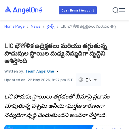
Open Demat Account
›
›
›
Home Page
News
స్టాక్స్
LIC భౌగోళిక ఉద్రిక్తతలు మరియు తగ్గుతున్న ప
LIC భౌగోళిక ఉద్రిక్తతలు మరియు తగ్గుతున్న
పొదుపుల స్థాయిల మధ్య నెమ్మదిగా వృద్ధిని
ఆశిస్తోంది
Written by:
Team Angel One
EN
Updated on:
22 May 2026, 9:27 pm IST
LIC పొదుపు స్థాయిలు తగ్గడంతో బీమాపై ప్రభావం
చూపుతున్న పశ్చిమ ఆసియా ఘర్షణ కారణంగా
నెమ్మదిగా వృద్ధి చెందుతుందని అంచనా వేస్తోంది.