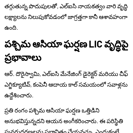
తగ్గుతున్న పొదుపులతో, ఎల్‌ఐసి నాయకత్వం వారి వృద్ధి
లక్ష్యాలను నిలుపుకోవడంలో జాగ్రత్తగా కానీ ఆశావహంగా
ఉంది.
పశ్చిమ ఆసియా ఘర్షణ LIC వృద్ధిపై
ప్రభావాలు
ఆర్. దొరైస్వామి, ఎల్‌ఐసి మేనేజింగ్ డైరెక్టర్ మరియు చీఫ్
ఎగ్జిక్యూటివ్, కంపెనీ ఆదాయ కాల్ సమయంలో సవాళ్లను
ఉద్దేశించారు.
ప్రతి రంగం పశ్చిమ ఆసియా ఘర్షణ ఒత్తిడిని
అనుభవిస్తున్నదని ఆయన అంగీకరించారు. ఈ పరిస్థితి
పునరుద్ధరణలను ప్రభావితం చేయవచ్చు, ఎందుకంటే