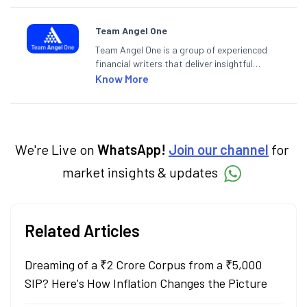
Team Angel One
Team Angel One is a group of experienced
financial writers that deliver insightful
articles on the stock market, IPO, economy,
Know More
personal finance, commodities and related
categories.
We're Live on
WhatsApp!
Join our channel
for
market insights & updates
Related Articles
Dreaming of a ₹2 Crore Corpus from a ₹5,000
SIP? Here's How Inflation Changes the Picture