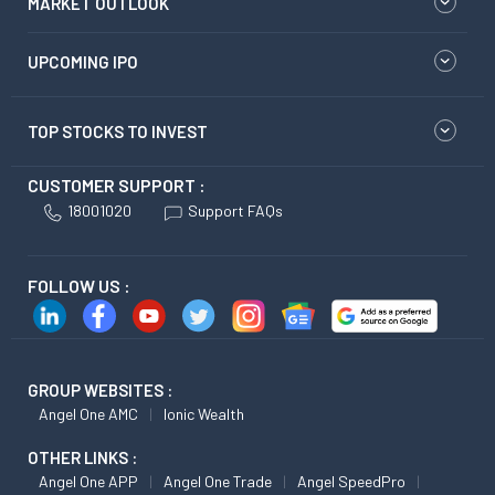
MARKET OUTLOOK
UPCOMING IPO
TOP STOCKS TO INVEST
CUSTOMER SUPPORT :
18001020
Support FAQs
FOLLOW US :
GROUP WEBSITES :
Angel One AMC
Ionic Wealth
OTHER LINKS :
Angel One APP
Angel One Trade
Angel SpeedPro