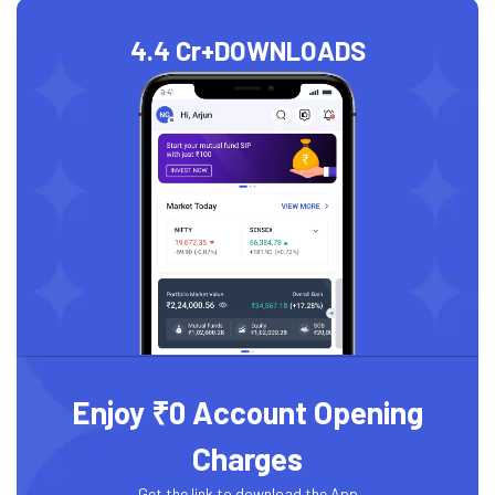
4.4 Cr+
DOWNLOADS
Enjoy ₹0 Account Opening
Charges
Get the link to download the App