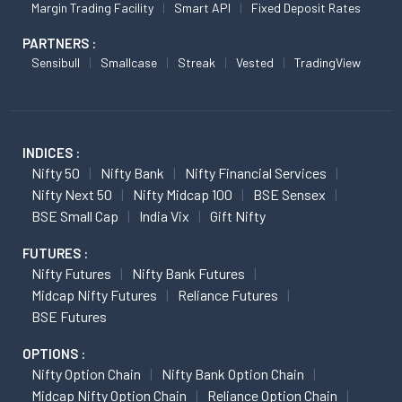
Margin Trading Facility
Smart API
Fixed Deposit Rates
PARTNERS :
Sensibull
Smallcase
Streak
Vested
TradingView
INDICES :
Nifty 50
Nifty Bank
Nifty Financial Services
Nifty Next 50
Nifty Midcap 100
BSE Sensex
BSE Small Cap
India Vix
Gift Nifty
FUTURES :
Nifty Futures
Nifty Bank Futures
Midcap Nifty Futures
Reliance Futures
BSE Futures
OPTIONS :
Nifty Option Chain
Nifty Bank Option Chain
Midcap Nifty Option Chain
Reliance Option Chain