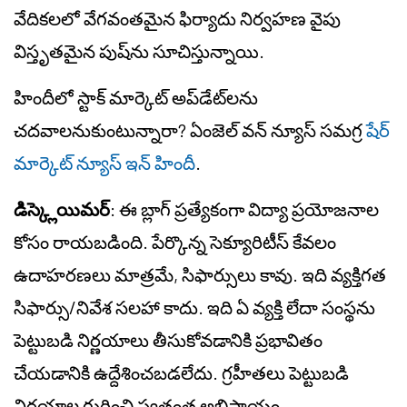
వేదికలలో వేగవంతమైన ఫిర్యాదు నిర్వహణ వైపు
విస్తృతమైన పుష్‌ను సూచిస్తున్నాయి.
హిందీలో స్టాక్ మార్కెట్ అప్‌డేట్‌లను
చదవాలనుకుంటున్నారా? ఏంజెల్ వన్ న్యూస్ సమగ్ర
షేర్
మార్కెట్ న్యూస్ ఇన్ హిందీ
.
డిస్క్లెయిమర్
: ఈ బ్లాగ్ ప్రత్యేకంగా విద్యా ప్రయోజనాల
కోసం రాయబడింది. పేర్కొన్న సెక్యూరిటీస్ కేవలం
ఉదాహరణలు మాత్రమే, సిఫార్సులు కావు. ఇది వ్యక్తిగత
సిఫార్సు/నివేశ సలహా కాదు. ఇది ఏ వ్యక్తి లేదా సంస్థను
పెట్టుబడి నిర్ణయాలు తీసుకోవడానికి ప్రభావితం
చేయడానికి ఉద్దేశించబడలేదు. గ్రహీతలు పెట్టుబడి
నిర్ణయాల గురించి స్వతంత్ర అభిప్రాయం