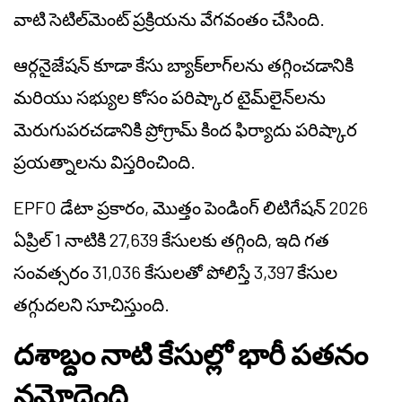
వాటి సెటిల్‌మెంట్ ప్రక్రియను వేగవంతం చేసింది.
ఆర్గనైజేషన్ కూడా కేసు బ్యాక్‌లాగ్‌లను తగ్గించడానికి
మరియు సభ్యుల కోసం పరిష్కార టైమ్‌లైన్‌లను
మెరుగుపరచడానికి ప్రోగ్రామ్ కింద ఫిర్యాదు పరిష్కార
ప్రయత్నాలను విస్తరించింది.
EPFO డేటా ప్రకారం, మొత్తం పెండింగ్ లిటిగేషన్ 2026
ఏప్రిల్ 1 నాటికి 27,639 కేసులకు తగ్గింది, ఇది గత
సంవత్సరం 31,036 కేసులతో పోలిస్తే 3,397 కేసుల
తగ్గుదలని సూచిస్తుంది.
దశాబ్దం నాటి కేసుల్లో భారీ పతనం
నమోదైంది