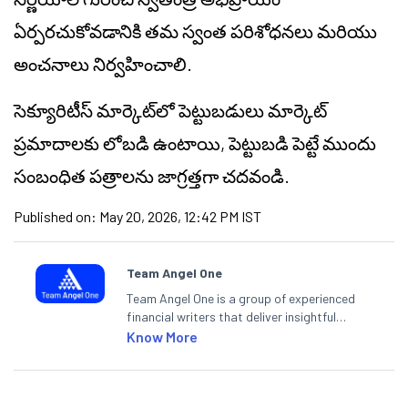
ఏర్పరచుకోవడానికి తమ స్వంత పరిశోధనలు మరియు
అంచనాలు నిర్వహించాలి.
సెక్యూరిటీస్ మార్కెట్‌లో పెట్టుబడులు మార్కెట్
ప్రమాదాలకు లోబడి ఉంటాయి, పెట్టుబడి పెట్టే ముందు
సంబంధిత పత్రాలను జాగ్రత్తగా చదవండి.
Published on:
May 20, 2026, 12:42 PM IST
Team Angel One
Team Angel One is a group of experienced
financial writers that deliver insightful
articles on the stock market, IPO, economy,
Know More
personal finance, commodities and related
categories.