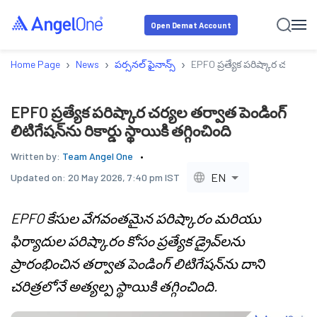
Open Demat Account
›
›
›
Home Page
News
పర్సనల్ ఫైనాన్స్
EPFO ప్రత్యేక పరిష్కార చర్యల తర్వా
EPFO ప్రత్యేక పరిష్కార చర్యల తర్వాత పెండింగ్
లిటిగేషన్‌ను రికార్డు స్థాయికి తగ్గించింది
Written by:
Team Angel One
EN
Updated on:
20 May 2026, 7:40 pm IST
EPFO కేసుల వేగవంతమైన పరిష్కారం మరియు
ఫిర్యాదుల పరిష్కారం కోసం ప్రత్యేక డ్రైవ్‌లను
ప్రారంభించిన తర్వాత పెండింగ్ లిటిగేషన్‌ను దాని
చరిత్రలోనే అత్యల్ప స్థాయికి తగ్గించింది.