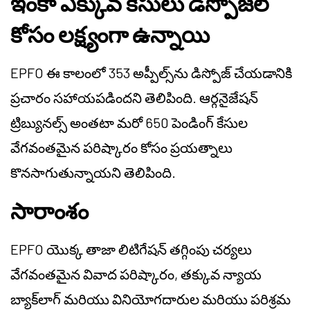
ఇంకా ఎక్కువ కేసులు డిస్పోజల్
కోసం లక్ష్యంగా ఉన్నాయి
EPFO ఈ కాలంలో 353 అప్పీల్స్‌ను డిస్పోజ్ చేయడానికి
ప్రచారం సహాయపడిందని తెలిపింది. ఆర్గనైజేషన్
ట్రిబ్యునల్స్ అంతటా మరో 650 పెండింగ్ కేసుల
వేగవంతమైన పరిష్కారం కోసం ప్రయత్నాలు
కొనసాగుతున్నాయని తెలిపింది.
సారాంశం
EPFO యొక్క తాజా లిటిగేషన్ తగ్గింపు చర్యలు
వేగవంతమైన వివాద పరిష్కారం, తక్కువ న్యాయ
బ్యాక్‌లాగ్ మరియు వినియోగదారుల మరియు పరిశ్రమ