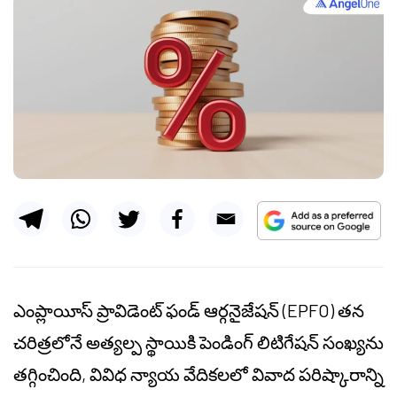
ఎంప్లాయీస్ ప్రావిడెంట్ ఫండ్ ఆర్గనైజేషన్ (EPFO) తన
చరిత్రలోనే అత్యల్ప స్థాయికి పెండింగ్ లిటిగేషన్ సంఖ్యను
తగ్గించింది, వివిధ న్యాయ వేదికలలో వివాద పరిష్కారాన్ని