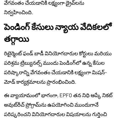
వేగవంతం చేయడానికి లక్ష్యంగా డ్రైవ్‌లను
నిర్వహించింది.
పెండింగ్ కేసులు న్యాయ వేదికలలో
తగ్గాయి
రిటైర్మెంట్ ఫండ్ బాడీ వినియోగదారుల కోర్టులు మరియు
పరిశ్రమ ట్రిబ్యునల్స్ ముందు పెండింగ్‌లో ఉన్న కేసుల
పరిష్కారాన్ని వేగవంతం చేయడానికి లక్ష్యంగా మిషన్-
మోడ్ కార్యక్రమాలను ప్రారంభించింది.
ఈ వ్యాయామంలో భాగంగా, EPFO తన నిధి ఆప్కే నికట్
అవుట్‌రీచ్ ప్రోగ్రామ్‌ను ఉపయోగించి ముందుగానే
పరిష్కరించని వినియోగదారుల విషయాలను గుర్తించి