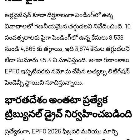
ఆర్గనైజేషన్ కూడా దీర్ఘకాలంగా పెండింగ్‌లో ఉన్న
వివాదాలలో గణనీయమైన తగ్గుదలని నివేదించింది. 10
సంవత్సరాలకు పైగా పెండింగ్‌లో ఉన్న కేసులు 8,539
నుండి 4,665 కు తగ్గాయి, ఇది 3,874 కేసుల తగ్గుదలని
లేదా సుమారు 45.4 ని సూచిస్తుంది. తాజా గణాంకాలు
EPFO ఇప్పటివరకు నమోదు చేసిన అత్యల్ప లిటిగేషన్
పెండెన్సీ స్థాయిని సూచిస్తున్నాయి.
భారతదేశం అంతటా ప్రత్యేక
ట్రిబ్యునల్ డ్రైవ్ నిర్వహించబడింది
ప్రత్యేకంగా, EPFO 2026 ఫిబ్రవరి మరియు మార్చి