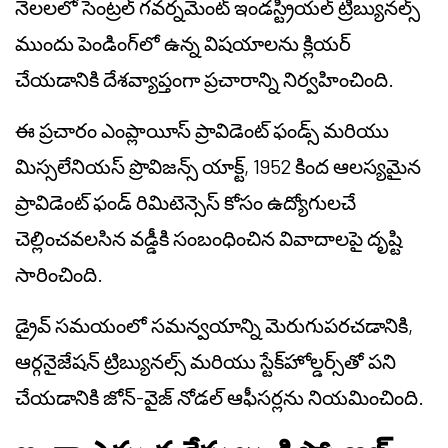
నెలలలో సెంట్రల్ గవర్నమెంట్ ఇండస్ట్రియల్ ట్రిబ్యునల్స్
ముందు పెండింగ్‌లో ఉన్న విషయాలను క్లియర్
చేయడానికి దేశవ్యాప్తంగా ప్రచారాన్ని నిర్వహించింది.
ఈ ప్రచారం ఎంప్లాయీస్ ప్రావిడెంట్ ఫండ్స్ మరియు
మిస్సలేనియస్ ప్రొవిజన్స్ యాక్ట్, 1952 కింద ఆలస్యమైన
ప్రావిడెంట్ ఫండ్ రిమిటెన్సెస్ కోసం ఉద్యోగులచే
చెల్లించవలసిన వడ్డీకి సంబంధించిన వివాదాలపై దృష్టి
సారించింది.
డ్రైవ్ సమయంలో సమన్వయాన్ని మెరుగుపరచడానికి,
ఆర్గనైజేషన్ ట్రిబ్యునల్స్ మరియు స్టేక్‌హోల్డర్స్‌తో పని
చేయడానికి జోన్-వైజ్ నోడల్ ఆఫీసర్లను నియమించింది.