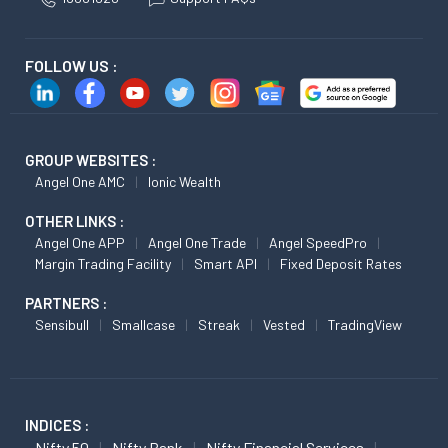
FOLLOW US :
GROUP WEBSITES :
Angel One AMC
Ionic Wealth
OTHER LINKS :
Angel One APP
Angel One Trade
Angel SpeedPro
Margin Trading Facility
Smart API
Fixed Deposit Rates
PARTNERS :
Sensibull
Smallcase
Streak
Vested
TradingView
INDICES :
Nifty 50
Nifty Bank
Nifty Financial Services