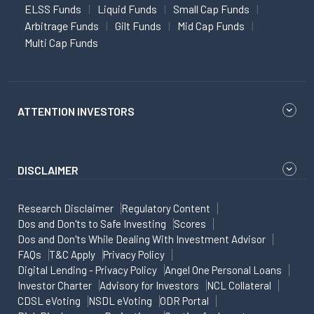
ELSS Funds
Liquid Funds
Small Cap Funds
Arbitrage Funds
Gilt Funds
Mid Cap Funds
Multi Cap Funds
ATTENTION INVESTORS
DISCLAIMER
Research Disclaimer
Regulatory Content
Dos and Don'ts to Safe Investing
Scores
Dos and Don'ts While Dealing With Investment Advisor
FAQs
T&C Apply
Privacy Policy
Digital Lending - Privacy Policy
Angel One Personal Loans
Investor Charter
Advisory for Investors
NCL Collateral
CDSL eVoting
NSDL eVoting
ODR Portal