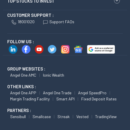
TOP STOCKS TO INVEST
CUSTOMER SUPPORT :
18001020
Support FAQs
FOLLOW US :
GROUP WEBSITES :
Angel One AMC
Ionic Wealth
OTHER LINKS :
Angel One APP
Angel One Trade
Angel SpeedPro
Margin Trading Facility
Smart API
Fixed Deposit Rates
PARTNERS :
Sensibull
Smallcase
Streak
Vested
TradingView