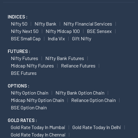
INDICES :
Nifty 50
Nifty Bank
Nifty Financial Services
Nifty Next 50
Nifty Midcap 100
BSE Sensex
BSE Small Cap
India Vix
Gift Nifty
FUTURES :
Nifty Futures
Nifty Bank Futures
Midcap Nifty Futures
Reliance Futures
BSE Futures
OPTIONS :
Nifty Option Chain
Nifty Bank Option Chain
Midcap Nifty Option Chain
Reliance Option Chain
BSE Option Chain
GOLD RATES :
Gold Rate Today In Mumbai
Gold Rate Today In Delhi
Gold Rate Today In Chennai